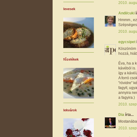
2010. augu
levesek
Andi/cuki
í
Hmmm., ez 
Szépséges!
2010. augu
egycsipet
Köszönöm 
hozzá, hiá
főzelékek
Éva, ha a k
kávéból is.
így a kávéíz
A forró cso
"rövidre" k
fagyit, ugy
annyira ne
a fagyira.)
2010. szep
lekvárok
Dia
írta...
Mostanában
2010. szep