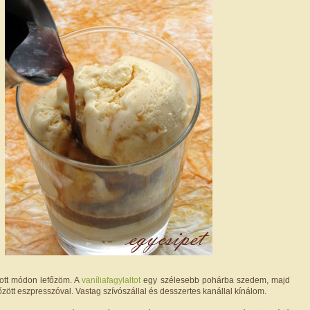
ott módon lefőzöm. A
vaníliafagylaltot
egy szélesebb pohárba szedem, majd
főzött eszpresszóval. Vastag szívószállal és desszertes kanállal kínálom.