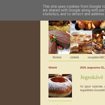
This site uses cookies from Google to 
are shared with Google along with per
statistics, and to detect and address
főoldal
címkék
receptek AB
fánkok
2010. augusztus 31.
Jegeskávé
Az igazi nyárnak, 
legalábbis évszakt