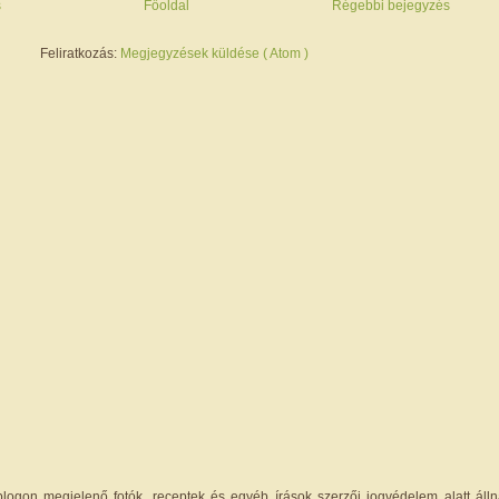
s
Főoldal
Régebbi bejegyzés
Feliratkozás:
Megjegyzések küldése ( Atom )
logon megjelenő fotók, receptek és egyéb írások szerzői jogvédelem alatt állna