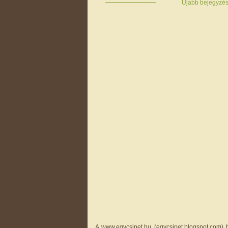
Újabb bejegyzé
A www.egycsipet.hu (egycsipet.blogspot.com) b