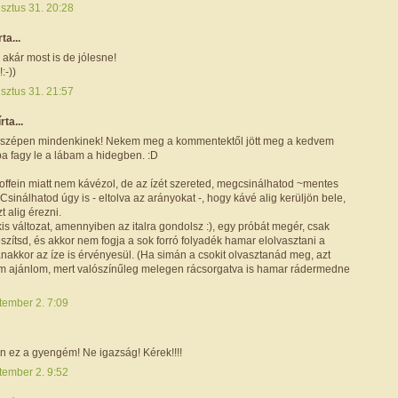
sztus 31. 20:28
rta...
akár most is de jólesne!
:-))
sztus 31. 21:57
írta...
szépen mindenkinek! Nekem meg a kommentektől jött meg a kedvem
ba fagy le a lábam a hidegben. :D
offein miatt nem kávézol, de az ízét szereted, megcsinálhatod ~mentes
 Csinálhatod úgy is - eltolva az arányokat -, hogy kávé alig kerüljön bele,
t alig érezni.
kis változat, amennyiben az italra gondolsz :), egy próbát megér, csak
észítsd, és akkor nem fogja a sok forró folyadék hamar elolvasztani a
anakkor az íze is érvényesül. (Ha simán a csokit olvasztanád meg, azt
m ajánlom, mert valószínűleg melegen rácsorgatva is hamar rádermedne
tember 2. 7:09
 ez a gyengém! Ne igazság! Kérek!!!!
tember 2. 9:52