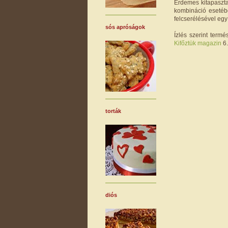
Érdemes kitapasztal
kombináció esetéb
felcserélésével eg
sós apróságok
Ízlés szerint term
Kifőztük magazin
6.
torták
diós