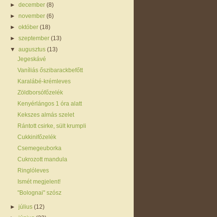
►
december
(8)
►
november
(6)
►
október
(18)
►
szeptember
(13)
▼
augusztus
(13)
Jegeskávé
Vaníliás őszibarackbefőtt
Karalábé-krémleves
Zöldborsófőzelék
Kenyérlángos 1 óra alatt
Kekszes almás szelet
Rántott csirke, sült krumpli
Cukkinifőzelék
Csemegeuborka
Cukrozott mandula
Ringlóleves
Ismét megjelent!
"Bolognai" szósz
►
július
(12)