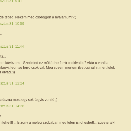
sztus 31. 9:41
 ide tetted! Nekem meg csorogjon a nyálam, mi?:)
sztus 31. 10:59
..
sztus 31. 11:44
ta...
m kávézom... Szerinted ez működne forró csokival is? Akár a vanília,
ifagyi, leöntve forró csokival. Még sosem mertem ilyet csinálni, mert félek
 olvad.:))
sztus 31. 12:24
csúszna most egy sok fagyis verzió ;)
sztus 31. 14:28
a...
 lehet!!! ... Bizony a meleg szobában még télen is jól eshet!... Egyetértek!