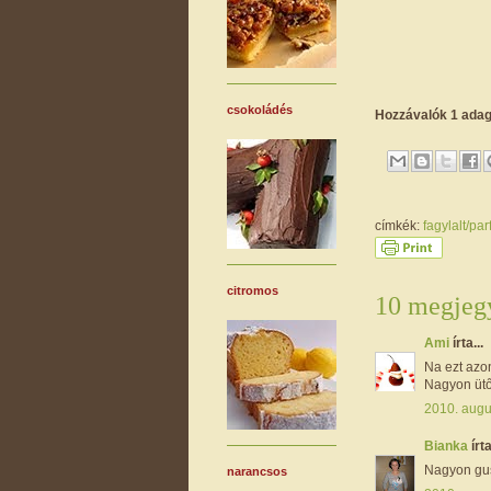
csokoládés
Hozzávalók 1 ada
címkék:
fagylalt/pa
citromos
10 megjegy
Ami
írta...
Na ezt azo
Nagyon ütős
2010. augu
Bianka
írta
Nagyon gus
narancsos