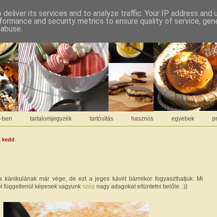
deliver its services and to analyze traffic. Your IP address and
formance and security metrics to ensure quality of service, ge
 abuse.
C-ben
tartalomjegyzék
tartósítás
hasznos
egyebek
pr
, kedd
a kánikulának már vége, de ezt a jeges kávét bármikor fogyaszthatjuk. Mi
ól függetlenül képesek vagyunk
szép
nagy adagokat eltüntetni belőle. :))