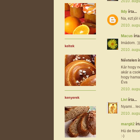
2010. augu
Ildy
írta...
Na, ezt jól
2010. augu
Macus
írta.
Imádom. :))
keltek
2010. augu
Névtelen ír
Kár hogy ne
akár a csok
hogy hamar
Éva
2010. augu
kenyerek
Livi
írta...
Nyami... le
2010. augu
margit2
írt
Hú de finom
:-)