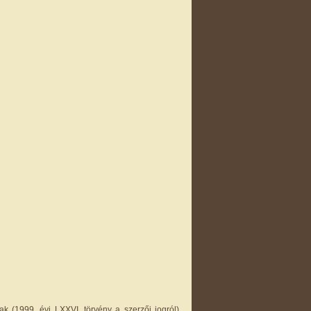
k (1999. évi LXXVI. törvény a szerzői jogról).