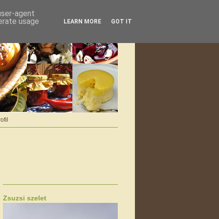
 user-agent
nerate usage
LEARN MORE
GOT IT
ofil
Zsuzsi szelet