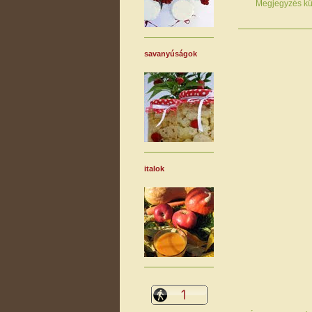
Megjegyzés kü
savanyúságok
italok