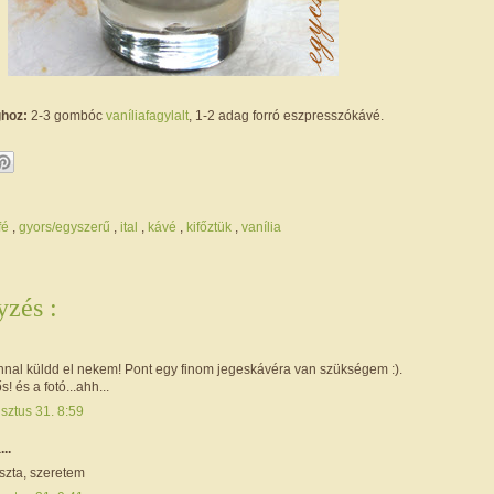
ghoz:
2-3 gombóc
vaníliafagylalt
, 1-2 adag forró eszpresszókávé.
rfé
,
gyors/egyszerű
,
ital
,
kávé
,
kifőztük
,
vanília
zés :
nnal küldd el nekem! Pont egy finom jegeskávéra van szükségem :).
! és a fotó...ahh...
sztus 31. 8:59
...
zta, szeretem