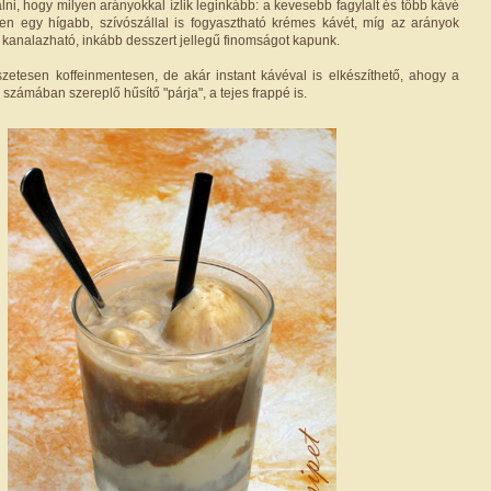
ni, hogy milyen arányokkal ízlik leginkább: a kevesebb fagylalt és több kávé
en egy hígabb, szívószállal is fogyasztható krémes kávét, míg az arányok
y kanalazható, inkább desszert jellegű finomságot kapunk.
észetesen koffeinmentesen, de akár instant kávéval is elkészíthető, ahogy a
 számában szereplő hűsítő "párja", a tejes frappé is.