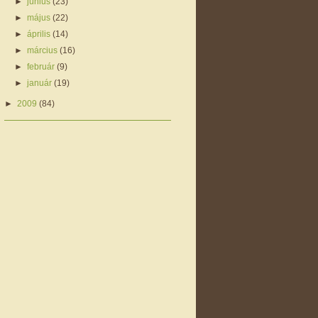
►
június
(23)
►
május
(22)
►
április
(14)
►
március
(16)
►
február
(9)
►
január
(19)
►
2009
(84)