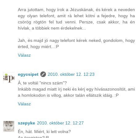
Arra jutottam, hogy írok a Jézuskának, és kérek a neveden
egy olyan telefont, amit rá lehet kötni a fejedre, hogy ha
csörög rögtön fel tud venni. Persze, csak akkor, ha én
hívlak, a többiek nem érdekelnek...
Jah, és majd jó nagy telefont kérek neked, gondolom, hogy
érted, hogy miért...:P
Válasz
egycsipet
2010. október 12. 12:23
Á, te voltál "nincs szám"?
Inkább magad miatt írj neki és kérj egy hívásazonosítót, ami
a homlokodon is villog, akkor talán ellátszik idáig. :P
Válasz
szepyke
2010. október 12. 12:27
Én, hát. Miért, ki lett volna?
Az öregisten?:P