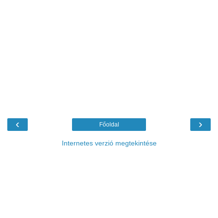
‹
›
Főoldal
Internetes verzió megtekintése