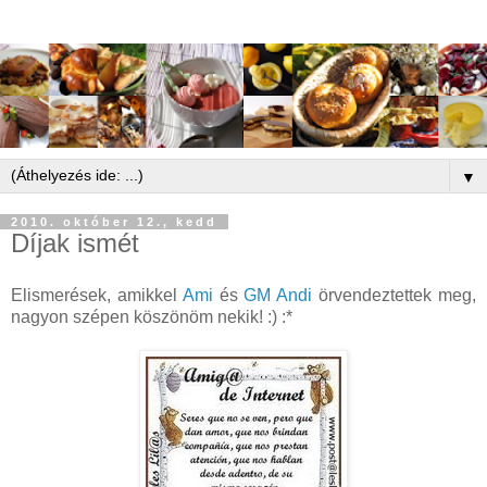
▼
2010. október 12., kedd
Díjak ismét
Elismerések, amikkel
Ami
és
GM Andi
örvendeztettek meg,
nagyon szépen köszönöm nekik! :) :*