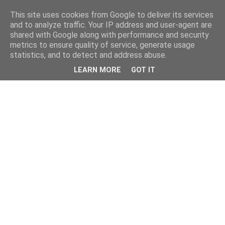
This site uses cookies from Google to deliver its services
and to analyze traffic. Your IP address and user-agent are
shared with Google along with performance and security
metrics to ensure quality of service, generate usage
statistics, and to detect and address abuse.
LEARN MORE
GOT IT