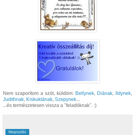
Nem szaporítom a szót, küldöm:
Bellynek
,
Diának
,
Ildynek
,
Judithnak
,
Kiskuktának
,
Szepynek
...
...és természetesen vissza a "feladóknak". :)
Megosztás