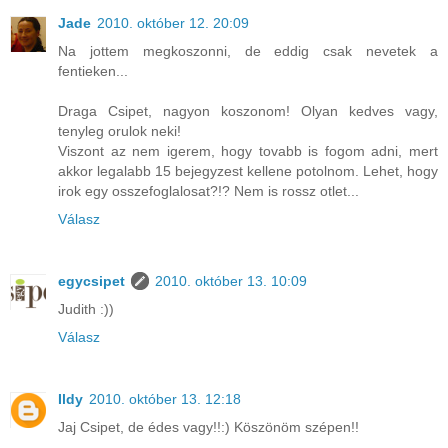
Jade
2010. október 12. 20:09
Na jottem megkoszonni, de eddig csak nevetek a
fentieken...
Draga Csipet, nagyon koszonom! Olyan kedves vagy,
tenyleg orulok neki!
Viszont az nem igerem, hogy tovabb is fogom adni, mert
akkor legalabb 15 bejegyzest kellene potolnom. Lehet, hogy
irok egy osszefoglalosat?!? Nem is rossz otlet...
Válasz
egycsipet
2010. október 13. 10:09
Judith :))
Válasz
Ildy
2010. október 13. 12:18
Jaj Csipet, de édes vagy!!:) Köszönöm szépen!!