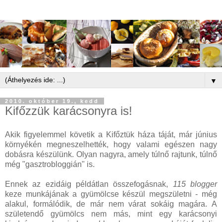
▼
2010. október 19., kedd
Kifőzzük karácsonyra is!
Akik figyelemmel követik a Kifőztük háza táját, már június
környékén megneszelhették, hogy valami egészen nagy
dobásra készülünk. Olyan nagyra, amely túlnő rajtunk, túlnő
még "gasztrobloggián" is.
Ennek az ezidáig példátlan összefogásnak,
115 blogger
keze munkájának a gyümölcse készül megszületni - még
alakul, formálódik, de már nem várat sokáig magára. A
születendő gyümölcs nem más, mint egy karácsonyi