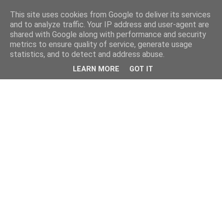
This site uses cookies from Google to deliver its services
and to analyze traffic. Your IP address and user-agent are
shared with Google along with performance and security
metrics to ensure quality of service, generate usage
statistics, and to detect and address abuse.
LEARN MORE
GOT IT