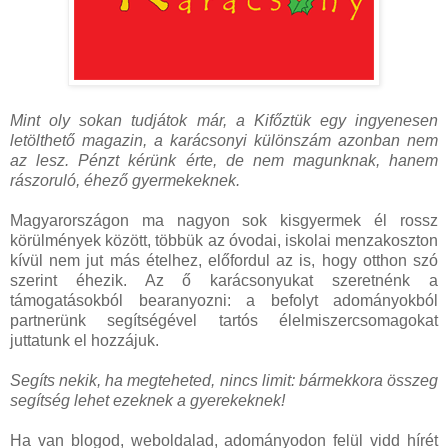
Mint oly sokan tudjátok már, a Kifőztük egy ingyenesen
letölthető magazin, a karácsonyi különszám azonban nem
az lesz. Pénzt kérünk érte, de nem magunknak, hanem
rászoruló, éhező gyermekeknek.
Magyarországon ma nagyon sok kisgyermek él rossz
körülmények között, többük az óvodai, iskolai menzakoszton
kívül nem jut más ételhez, előfordul az is, hogy otthon szó
szerint éhezik. Az ő karácsonyukat szeretnénk a
támogatásokból bearanyozni: a befolyt adományokból
partnerünk segítségével tartós élelmiszercsomagokat
juttatunk el hozzájuk.
Segíts nekik, ha megteheted, nincs limit: bármekkora összeg
segítség lehet ezeknek a gyerekeknek!
Ha van blogod, weboldalad, adományodon felül vidd hírét