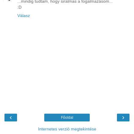
...mindig tudtam, hogy siralmas a fogalmazásom...
:D
Válasz
‹
›
Főoldal
Internetes verzió megtekintése