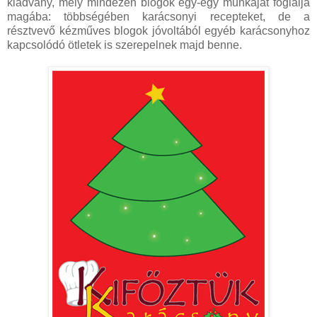
kiadvány, mely mindezen blogok egy-egy munkáját foglalja
magába: többségében karácsonyi recepteket, de a
résztvevő kézműves blogok jóvoltából egyéb karácsonyhoz
kapcsolódó ötletek is szerepelnek majd benne.