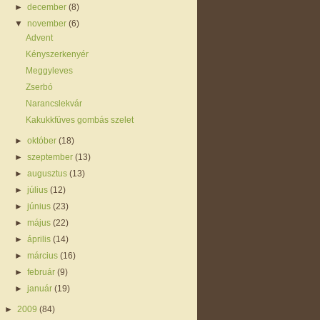
►
december
(8)
▼
november
(6)
Advent
Kényszerkenyér
Meggyleves
Zserbó
Narancslekvár
Kakukkfüves gombás szelet
►
október
(18)
►
szeptember
(13)
►
augusztus
(13)
►
július
(12)
►
június
(23)
►
május
(22)
►
április
(14)
►
március
(16)
►
február
(9)
►
január
(19)
►
2009
(84)