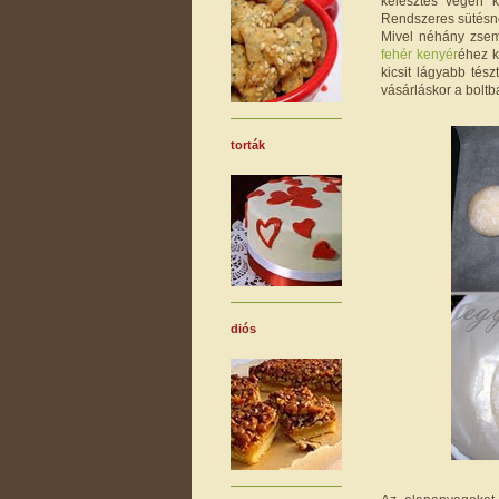
kelesztés végén k
Rendszeres sütésné
Mivel néhány zsem
fehér kenyér
éhez k
kicsit lágyabb tész
vásárláskor a boltb
torták
diós