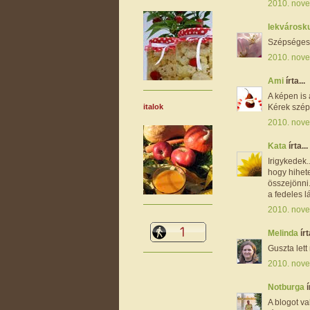
2010. nove
lekvárosk
Szépséges l
2010. nove
Ami
írta...
A képen is 
italok
Kérek szépe
2010. nove
Kata
írta...
Irigykedek
hogy hihet
összejönni.
a fedeles 
2010. nove
Melinda
írt
Guszta let
2010. nove
Notburga
í
A blogot va