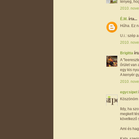
lényeg, ho
2010. nove
É.M.
írta...
Hűha. Ez n
U.i.: szép 
2010. nove
Brigitta
írta
A "leereszt
őrület van
egy kis nyu
A kenyér g
2010. nove
egycsipet
Köszönöm s
Ildy, ha sz
megkelt tés
következő s
Ami és hag
Kata, szer