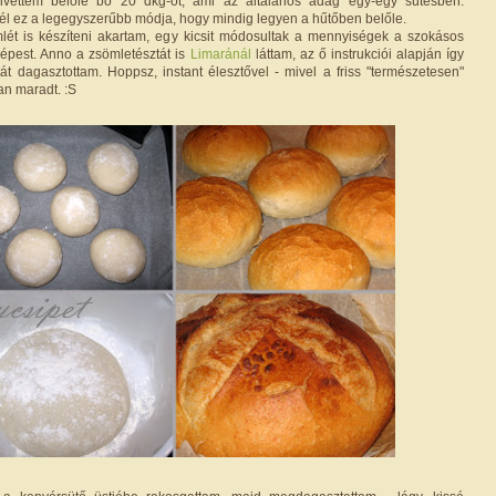
ivettem belőle bő 20 dkg-ot, ami az általános adag egy-egy sütésben.
l ez a legegyszerűbb módja, hogy mindig legyen a hűtőben belőle.
lét is készíteni akartam, egy kicsit módosultak a mennyiségek a szokásos
épest. Anno a zsömletésztát is
Limaránál
láttam, az ő instrukciói alapján így
tát dagasztottam. Hoppsz, instant élesztővel - mivel a friss "természetesen"
an maradt. :S