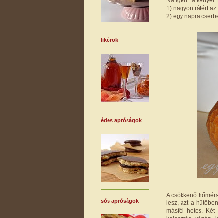
Na igen...a kenyér.
1) nagyon ráfért a
2) egy napra cserbe
likőrök
édes apróságok
A csökkenő hőmérsé
sós apróságok
lesz, azt a hűtőben
másfél hetes. Két