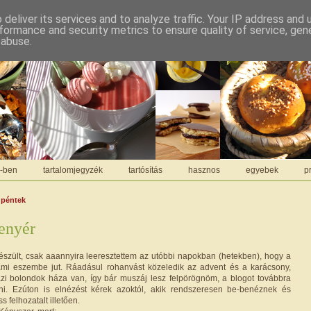
deliver its services and to analyze traffic. Your IP address and
formance and security metrics to ensure quality of service, ge
 abuse.
C-ben
tartalomjegyzék
tartósítás
hasznos
egyebek
pr
 péntek
enyér
észült, csak aaannyira leeresztettem az utóbbi napokban (hetekben), hogy a
 ami eszembe jut. Ráadásul rohanvást közeledik az advent és a karácsony,
azi bolondok háza van, így bár muszáj lesz felpörögnöm, a blogot továbbra
ni. Ezúton is elnézést kérek azoktól, akik rendszeresen be-benéznek és
ss felhozatalt illetően.