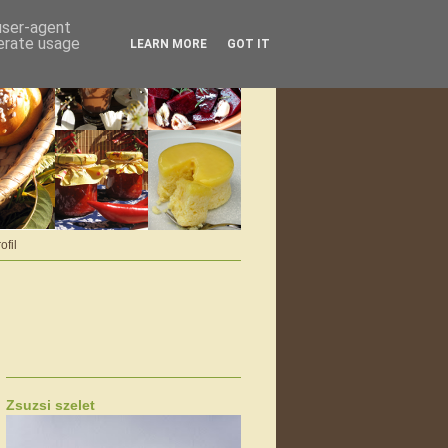
 user-agent
nerate usage
LEARN MORE
GOT IT
ofil
Zsuzsi szelet