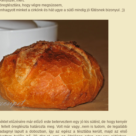
 Kényszer, mert:
z öregtésztára, hogy végre megsüssem,
nhagyott minket a cirkónk és hát ugye a sütő mindig jó fűtésnek bizonyul. ;))
klet elűzésére már előző este beterveztem egy jó kis sütést, de hogy kenyér
 fellelt öregtészta határozta meg. Volt már vagy...nem is tudom, de legalább
 adagnyi lapult a dobozban, így az egész a tésztába került, majd az első