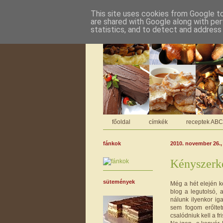
This site uses cookies from Google to 
are shared with Google along with per
statistics, and to detect and address
főoldal
címkék
receptek AB
fánkok
2010. november 26.,
Kényszerk
sütemények
Még a hét elején k
blog a legutolsó,
nálunk ilyenkor ig
sem fogom erőltet
csalódniuk kell a fri