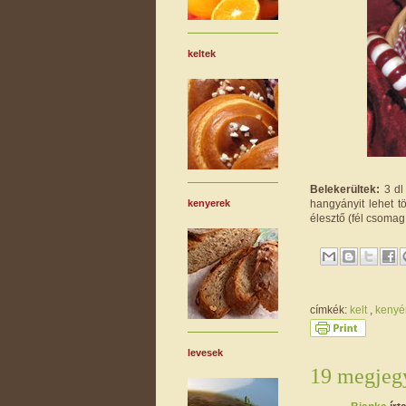
keltek
Belekerültek:
3 dl 
hangyányit lehet t
kenyerek
élesztő (fél csomag,
címkék:
kelt
,
kenyé
levesek
19 megjegy