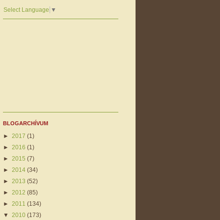
Select Language
▼
BLOGARCHÍVUM
►
2017
(1)
►
2016
(1)
►
2015
(7)
►
2014
(34)
►
2013
(52)
►
2012
(85)
►
2011
(134)
▼
2010
(173)