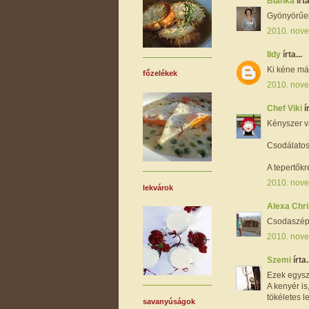
Bianka
írta
Gyönyörűe
2010. nove
Ildy
írta...
Ki kéne már
főzelékek
2010. nove
Chef Viki
í
Kényszer v
Csodálatos
A tepertők
2010. nove
lekvárok
Alexa Chri
Csodaszép,
2010. nove
Szemi
írta.
Ezek egysz
A kenyér is
tökéletes le
savanyúságok