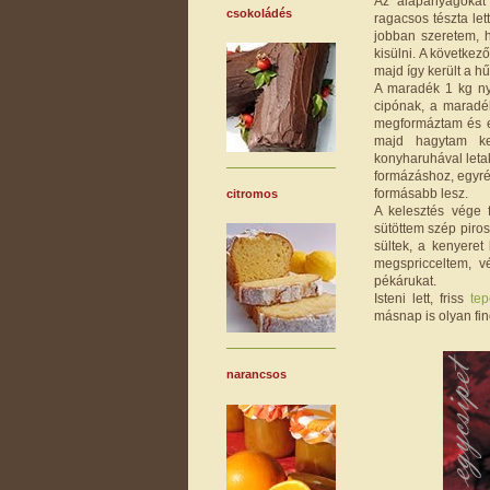
Az alapanyagokat 
csokoládés
ragacsos tészta le
jobban szeretem, 
kisülni. A követke
majd így került a h
A maradék 1 kg nye
cipónak, a maradé
megformáztam és eg
majd hagytam ke
konyharuhával letak
formázáshoz, egyré
formásabb lesz.
citromos
A kelesztés vége 
sütöttem szép piros
sültek, a kenyeret
megspricceltem, v
pékárukat.
Isteni lett, friss
te
másnap is olyan fin
narancsos