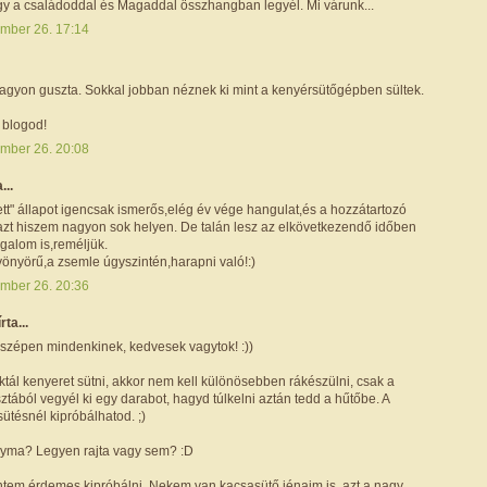
gy a családoddal és Magaddal összhangban legyél. Mi várunk...
mber 26. 17:14
agyon guszta. Sokkal jobban néznek ki mint a kenyérsütőgépben sültek.
a blogod!
mber 26. 20:08
...
ett" állapot igencsak ismerős,elég év vége hangulat,és a hozzátartozó
 azt hiszem nagyon sok helyen. De talán lesz az elkövetkezendő időben
galom is,reméljük.
yönyörű,a zsemle úgyszintén,harapni való!:)
mber 26. 20:36
írta...
zépen mindenkinek, kedvesek vagytok! :))
oktál kenyeret sütni, akkor nem kell különösebben rákészülni, csak a
ztából vegyél ki egy darabot, hagyd túlkelni aztán tedd a hűtőbe. A
ütésnél kipróbálhatod. ;)
yma? Legyen rajta vagy sem? :D
intem érdemes kipróbálni. Nekem van kacsasütő jénaim is, azt a nagy