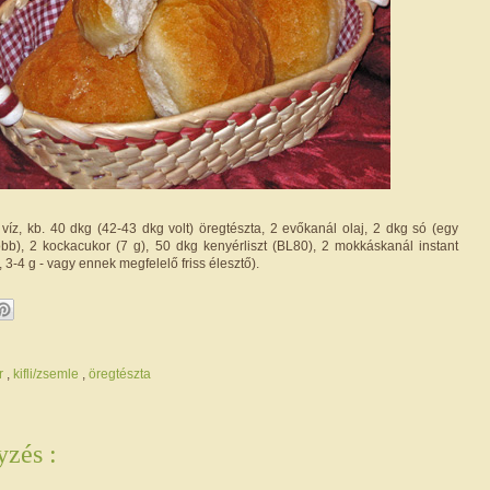
víz, kb. 40 dkg (42-43 dkg volt) öregtészta, 2 evőkanál olaj, 2 dkg só (egy
öbb), 2 kockacukor (7 g), 50 dkg kenyérliszt (BL80), 2 mokkáskanál instant
 3-4 g - vagy ennek megfelelő friss élesztő).
r
,
kifli/zsemle
,
öregtészta
zés :