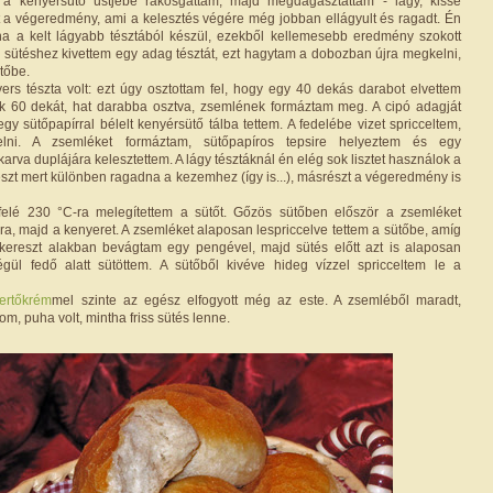
a kenyérsütő üstjébe rakosgattam, majd megdagasztattam - lágy, kissé
tt a végeredmény, ami a kelesztés végére még jobban ellágyult és ragadt. Én
ha a kelt lágyabb tésztából készül, ezekből kellemesebb eredmény szokott
ző sütéshez kivettem egy adag tésztát, ezt hagytam a dobozban újra megkelni,
űtőbe.
rs tészta volt: ezt úgy osztottam fel, hogy egy 40 dekás darabot elvettem
k 60 dekát, hat darabba osztva, zsemlének formáztam meg. A cipó adagját
y sütőpapírral bélelt kenyérsütő tálba tettem. A fedelébe vizet spricceltem,
lni. A zsemléket formáztam, sütőpapíros tepsire helyeztem és egy
arva duplájára kelesztettem. A lágy tésztáknál én elég sok lisztet használok a
szt mert különben ragadna a kezemhez (így is...), másrészt a végeredmény is
felé 230 °C-ra melegítettem a sütőt. Gőzös sütőben először a zsemléket
ra, majd a kenyeret. A zsemléket alaposan lespriccelve tettem a sütőbe, amíg
 kereszt alakban bevágtam egy pengével, majd sütés előtt azt is alaposan
égül fedő alatt sütöttem. A sütőből kivéve hideg vízzel spricceltem le a
pertőkrém
mel szinte az egész elfogyott még az este. A zsemléből maradt,
om, puha volt, mintha friss sütés lenne.