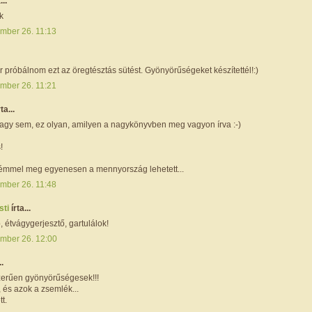
...
k
mber 26. 11:13
 próbálnom ezt az öregtésztás sütést. Gyönyörűségeket készítettél!:)
mber 26. 11:21
rta...
agy sem, ez olyan, amilyen a nagykönyvben meg vagyon írva :-)
!
rémmel meg egyenesen a mennyország lehetett...
mber 26. 11:48
sti
írta...
 étvágygerjesztő, gartulálok!
mber 26. 12:00
..
erűen gyönyörűségesek!!!
, és azok a zsemlék...
tt.