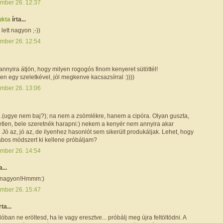
mber 26. 12:37
ukta
írta...
ett nagyon ;-))
mber 26. 12:54
annyira átjön, hogy milyen rogogós finom kenyeret sütöttél!
n egy szeletkével, jól megkenve kacsazsírral :))))
mber 26. 13:06
...(ugye nem baj?); na nem a zsömlékre, hanem a cipóra. Olyan guszta,
etlen, bele szeretnék harapni:) nekem a kenyér nem annyira akar
 Jó az, jó az, de ilyenhez hasonlót sem sikerült produkáljak. Lehet, hogy
lábos módszert ki kellene próbáljam?
mber 26. 14:54
a...
t nagyon!Hmmm:)
mber 26. 15:47
rta...
lóban ne eröltesd, ha le vagy eresztve... próbálj meg újra feltöltödni. A