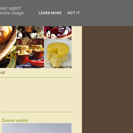
 user-agent
nerate usage
LEARN MORE
GOT IT
ofil
Zsuzsi szelet