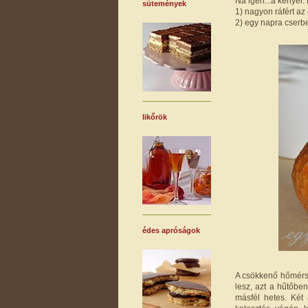
Na igen...a kenyér.
sütemények
1) nagyon ráfért a
2) egy napra cserbe
likőrök
édes apróságok
A csökkenő hőmérsé
lesz, azt a hűtőben
másfél hetes. Két