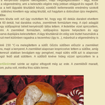
a kenyérsütő üstjébe rakosgattam, majd megdagasztattam - lágy, kissé
tt a végeredmény, ami a kelesztés végére még jobban ellágyult és ragadt. Én
ha a kelt lágyabb tésztából készül, ezekből kellemesebb eredmény szokott
ző sütéshez kivettem egy adag tésztát, ezt hagytam a dobozban újra megkelni,
űtőbe.
rs tészta volt: ezt úgy osztottam fel, hogy egy 40 dekás darabot elvettem
k 60 dekát, hat darabba osztva, zsemlének formáztam meg. A cipó adagját
y sütőpapírral bélelt kenyérsütő tálba tettem. A fedelébe vizet spricceltem,
lni. A zsemléket formáztam, sütőpapíros tepsire helyeztem és egy
arva duplájára kelesztettem. A lágy tésztáknál én elég sok lisztet használok a
szt mert különben ragadna a kezemhez (így is...), másrészt a végeredmény is
felé 230 °C-ra melegítettem a sütőt. Gőzös sütőben először a zsemléket
ra, majd a kenyeret. A zsemléket alaposan lespriccelve tettem a sütőbe, amíg
 kereszt alakban bevágtam egy pengével, majd sütés előtt azt is alaposan
égül fedő alatt sütöttem. A sütőből kivéve hideg vízzel spricceltem le a
pertőkrém
mel szinte az egész elfogyott még az este. A zsemléből maradt,
om, puha volt, mintha friss sütés lenne.