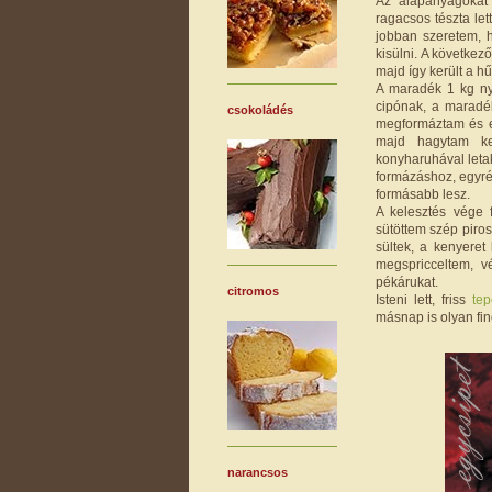
Az alapanyagokat 
ragacsos tészta le
jobban szeretem, 
kisülni. A követke
majd így került a h
A maradék 1 kg nye
cipónak, a maradé
csokoládés
megformáztam és eg
majd hagytam ke
konyharuhával letak
formázáshoz, egyré
formásabb lesz.
A kelesztés vége 
sütöttem szép piros
sültek, a kenyeret
megspricceltem, v
pékárukat.
citromos
Isteni lett, friss
te
másnap is olyan fin
narancsos