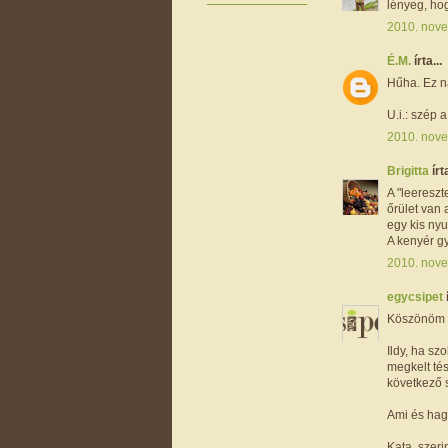
lényeg, ho
2010. nove
É.M.
írta...
Hűha. Ez n
U.i.: szép 
2010. nove
Brigitta
írta
A "leereszt
őrület van
egy kis nyu
A kenyér g
2010. nove
egycsipet
Köszönöm s
Ildy, ha sz
megkelt tés
következő s
Ami és hag
Kata, szer