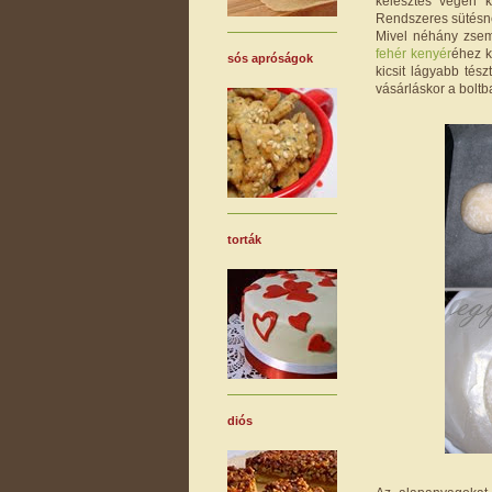
kelesztés végén k
Rendszeres sütésné
Mivel néhány zsem
fehér kenyér
éhez k
sós apróságok
kicsit lágyabb tész
vásárláskor a boltb
torták
diós