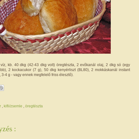
víz, kb. 40 dkg (42-43 dkg volt) öregtészta, 2 evőkanál olaj, 2 dkg só (egy
öbb), 2 kockacukor (7 g), 50 dkg kenyérliszt (BL80), 2 mokkáskanál instant
 3-4 g - vagy ennek megfelelő friss élesztő).
r
,
kifli/zsemle
,
öregtészta
zés :