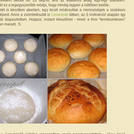
ivettem belőle bő 20 dkg-ot, ami az általános adag egy-egy sütésben.
l ez a legegyszerűbb módja, hogy mindig legyen a hűtőben belőle.
lét is készíteni akartam, egy kicsit módosultak a mennyiségek a szokásos
épest. Anno a zsömletésztát is
Limaránál
láttam, az ő instrukciói alapján így
tát dagasztottam. Hoppsz, instant élesztővel - mivel a friss "természetesen"
an maradt. :S