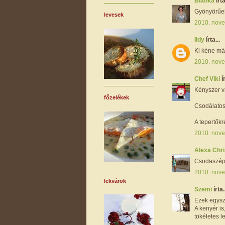
Bianka
írta
Gyönyörűe
levesek
2010. nove
Ildy
írta...
Ki kéne már
2010. nove
Chef Viki
í
Kényszer v
főzelékek
Csodálatos
A tepertők
2010. nove
Alexa Chri
Csodaszép,
2010. nove
lekvárok
Szemi
írta.
Ezek egysz
A kenyér is
tökéletes le