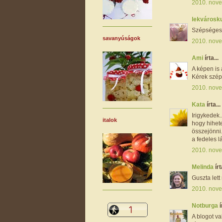
2010. nove
lekvárosk
Szépséges l
savanyúságok
2010. nove
Ami
írta...
A képen is 
Kérek szépe
2010. nove
Kata
írta...
Irigykedek
italok
hogy hihet
összejönni.
a fedeles 
2010. nove
Melinda
írt
Guszta let
2010. nove
Notburga
í
A blogot va