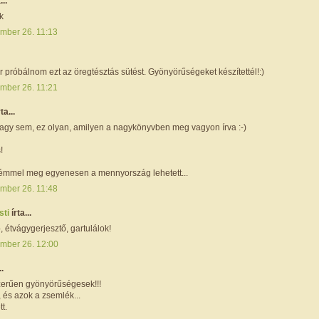
...
k
mber 26. 11:13
 próbálnom ezt az öregtésztás sütést. Gyönyörűségeket készítettél!:)
mber 26. 11:21
rta...
agy sem, ez olyan, amilyen a nagykönyvben meg vagyon írva :-)
!
rémmel meg egyenesen a mennyország lehetett...
mber 26. 11:48
sti
írta...
 étvágygerjesztő, gartulálok!
mber 26. 12:00
..
erűen gyönyörűségesek!!!
, és azok a zsemlék...
tt.