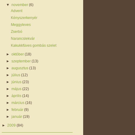
▼
november
(6)
Advent
Kényszerkenyér
Meggyleves
Zserbó
Narancslekvár
Kakukkfüves gombás szelet
►
október
(18)
►
szeptember
(13)
►
augusztus
(13)
►
július
(12)
►
június
(23)
►
május
(22)
►
április
(14)
►
március
(16)
►
február
(9)
►
január
(19)
►
2009
(84)