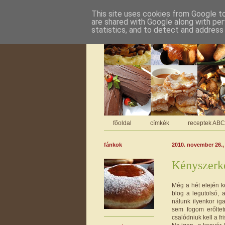
This site uses cookies from Google to 
are shared with Google along with per
statistics, and to detect and address
főoldal
címkék
receptek AB
fánkok
2010. november 26.,
Kényszerk
Még a hét elején k
blog a legutolsó,
nálunk ilyenkor ig
sem fogom erőltet
csalódniuk kell a fri