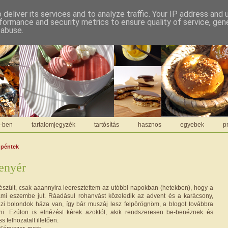
deliver its services and to analyze traffic. Your IP address and
formance and security metrics to ensure quality of service, ge
 abuse.
C-ben
tartalomjegyzék
tartósítás
hasznos
egyebek
pr
 péntek
enyér
észült, csak aaannyira leeresztettem az utóbbi napokban (hetekben), hogy a
 ami eszembe jut. Ráadásul rohanvást közeledik az advent és a karácsony,
azi bolondok háza van, így bár muszáj lesz felpörögnöm, a blogot továbbra
ni. Ezúton is elnézést kérek azoktól, akik rendszeresen be-benéznek és
ss felhozatalt illetően.