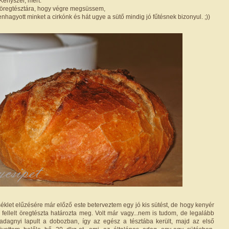
 Kényszer, mert:
z öregtésztára, hogy végre megsüssem,
nhagyott minket a cirkónk és hát ugye a sütő mindig jó fűtésnek bizonyul. ;))
klet elűzésére már előző este beterveztem egy jó kis sütést, de hogy kenyér
 fellelt öregtészta határozta meg. Volt már vagy...nem is tudom, de legalább
 adagnyi lapult a dobozban, így az egész a tésztába került, majd az első