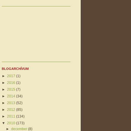
BLOGARCHÍVUM
►
2017
(1)
►
2016
(1)
►
2015
(7)
►
2014
(34)
►
2013
(52)
►
2012
(85)
►
2011
(134)
▼
2010
(173)
►
december
(8)