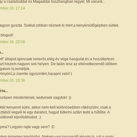
gy a családoddal és Magaddal összhangban legyél. Mi várunk...
mber 26. 17:14
agyon guszta. Sokkal jobban néznek ki mint a kenyérsütőgépben sültek.
a blogod!
mber 26. 20:08
...
ett" állapot igencsak ismerős,elég év vége hangulat,és a hozzátartozó
 azt hiszem nagyon sok helyen. De talán lesz az elkövetkezendő időben
galom is,reméljük.
yönyörű,a zsemle úgyszintén,harapni való!:)
mber 26. 20:36
írta...
zépen mindenkinek, kedvesek vagytok! :))
oktál kenyeret sütni, akkor nem kell különösebben rákészülni, csak a
ztából vegyél ki egy darabot, hagyd túlkelni aztán tedd a hűtőbe. A
ütésnél kipróbálhatod. ;)
yma? Legyen rajta vagy sem? :D
intem érdemes kipróbálni. Nekem van kacsasütő jénaim is, azt a nagy