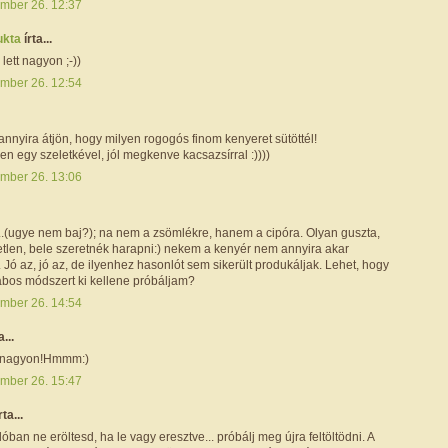
mber 26. 12:37
ukta
írta...
ett nagyon ;-))
mber 26. 12:54
annyira átjön, hogy milyen rogogós finom kenyeret sütöttél!
n egy szeletkével, jól megkenve kacsazsírral :))))
mber 26. 13:06
...(ugye nem baj?); na nem a zsömlékre, hanem a cipóra. Olyan guszta,
etlen, bele szeretnék harapni:) nekem a kenyér nem annyira akar
 Jó az, jó az, de ilyenhez hasonlót sem sikerült produkáljak. Lehet, hogy
lábos módszert ki kellene próbáljam?
mber 26. 14:54
a...
t nagyon!Hmmm:)
mber 26. 15:47
rta...
lóban ne eröltesd, ha le vagy eresztve... próbálj meg újra feltöltödni. A