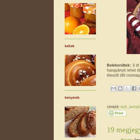
keltek
Belekerültek:
3 dl 
hangyányit lehet t
élesztő (fél csomag,
kenyerek
címkék:
kelt
,
kenyé
19 megjegy