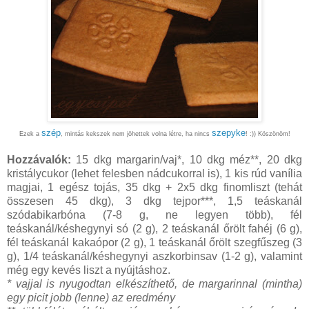
szép
szepyke
Ezek a
, mintás kekszek nem jöhettek volna létre, ha nincs
! :)) Köszönöm!
Hozzávalók:
15 dkg margarin/vaj*, 10 dkg méz**, 20 dkg
kristálycukor (lehet felesben nádcukorral is), 1 kis rúd vanília
magjai, 1 egész tojás, 35 dkg + 2x5 dkg finomliszt (tehát
összesen 45 dkg), 3 dkg tejpor***, 1,5 teáskanál
szódabikarbóna (7-8 g, ne legyen több), fél
teáskanál/késhegynyi só (2 g), 2 teáskanál őrölt fahéj (6 g),
fél teáskanál kakaópor (2 g), 1 teáskanál őrölt szegfűszeg (3
g), 1/4 teáskanál/késhegynyi aszkorbinsav (1-2 g), valamint
még egy kevés liszt a nyújtáshoz.
* vajjal is nyugodtan elkészíthető, de margarinnal (mintha)
egy picit jobb (lenne) az eredmény