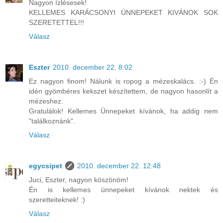
Nagyon ízlésesek!
KELLEMES KARÁCSONYI ÜNNEPEKET KIVÁNOK SOK
SZERETETTEL!!!
Válasz
Eszter
2010. december 22. 8:02
Ez nagyon finom! Nálunk is ropog a mézeskalács. :-) Én
idén gyömbéres kekszet készítettem, de nagyon hasonlít a
mézeshez.
Gratulálok! Kellemes Ünnepeket kívánok, ha addig nem
"találkoznánk".
Válasz
egycsipet
2010. december 22. 12:48
Juci, Eszter, nagyon köszönöm!
Én is kellemes ünnepeket kívánok nektek és
szeretteiteknek! :)
Válasz