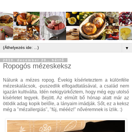
▼
2010. december 20., hétfő
Ropogós mézeskeksz
Nálunk a mézes ropog. Évekig kísérleteztem a különféle
mézeskalácsok, -puszedlik elfogadtatásával, a család nem
igazán kultiválta. Idén nekigyürkőztem, hogy még egy utolsó
kísérletet tegyek. Bejött. Az elmúlt bő hónap alatt már az
ötödik adag kopik belőle, a lányaim imádják. Sőt, ez a keksz
még a "mézallergiás", "fúj, méééz!" nővéremnek is ízlik. :)