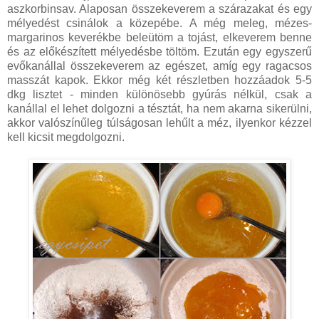
aszkorbinsav. Alaposan összekeverem a szárazakat és egy
mélyedést csinálok a közepébe. A még meleg, mézes-
margarinos keverékbe beleütöm a tojást, elkeverem benne
és az előkészített mélyedésbe töltöm. Ezután egy egyszerű
evőkanállal összekeverem az egészet, amíg egy ragacsos
masszát kapok. Ekkor még két részletben hozzáadok 5-5
dkg lisztet - minden különösebb gyúrás nélkül, csak a
kanállal el lehet dolgozni a tésztát, ha nem akarna sikerülni,
akkor valószínűleg túlságosan lehűlt a méz, ilyenkor kézzel
kell kicsit megdolgozni.