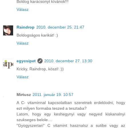
Boldog karácsonyt kívánok!!!
Válasz
Raindrop
2010. december 25. 21:47
Boldogságos karikát! :)
Válasz
egycsipet
2010. december 27. 13:30
Kricky, Raindrop, köszi! :))
Válasz
Mirtusz
2011. január 19. 10:57
A C- vitaminnal kapcsolatban szeretnek erdeklodni, hogy
ezt milyen formaba teszed a tesztaba?
Latom, hogy egy keshegynyi vagy negyed kiskanalnyi
szukseges belole....
"Gyogyszertari" C vitamint hasznalsz a sutibe vagy az