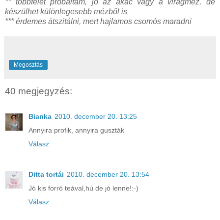
** többfélét próbáltam, jó az akác vagy a virágméz, de
készülhet különlegesebb mézből is
*** érdemes átszitálni, mert hajlamos csomós maradni
Megosztás
40 megjegyzés:
Bianka
2010. december 20. 13:25
Annyira profik, annyira guszták
Válasz
Ditta tortái
2010. december 20. 13:54
Jó kis forró teával,hú de jó lenne!:-)
Válasz