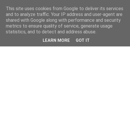
This site uses cookies from Google to deliver its services
and to analyze traffic. Your IP address and user-agent are
shared with Google along with performance and security
metrics to ensure quality of service, generate usage
statistics, and to detect and address abuse.
LEARN MORE
GOT IT