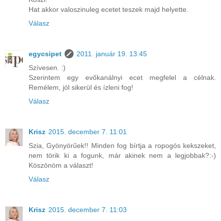
Hat akkor valoszinuleg ecetet teszek majd helyette.
Válasz
egycsipet
2011. január 19. 13:45
Szívesen. :)
Szerintem egy evőkanálnyi ecet megfelel a célnak.
Remélem, jól sikerül és ízleni fog!
Válasz
Krisz
2015. december 7. 11:01
Szia, Gyönyörűek!! Minden fog bírtja a ropogós kekszeket,
nem törik ki a fogunk, már akinek nem a legjobbak?:-)
Köszönöm a választ!
Válasz
Krisz
2015. december 7. 11:03