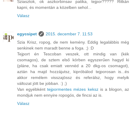
Sziasztok, ok aszkorbinsav patika, tejpor????? Ritkán
kapni, és momentán a közelben sehol...
Válasz
egycsipet
2015. december 7. 11:53
Szia Krisz, ropog, de nem kemény. Eddig legalábbis még
senkinek nem maradt benne a foga. ;) :D
Tejport én Tescoban veszek, ott mindig van (kék
csomagos), de sztem első körben egyszerűen hagyd ki
(pláne, ha csak emiatt vennéd a 20 dkg-os csomagot),
aztán ha majd hozzájutsz, kipróbálod tejporosan is...és
akkor remélem visszajössz és referálsz, hogy melyik
változat jött be jobban. :) ;)
Van egyébként
tejpormentes mézes keksz
is a blogon, az
mondjuk nem ennyire ropogós, de fincsi az is.
Válasz