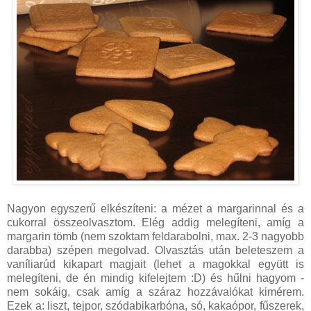
Nagyon egyszerű elkészíteni: a mézet a margarinnal és a
cukorral összeolvasztom. Elég addig melegíteni, amíg a
margarin tömb (nem szoktam feldarabolni, max. 2-3 nagyobb
darabba) szépen megolvad. Olvasztás után beleteszem a
vaníliarúd kikapart magjait (lehet a magokkal együtt is
melegíteni, de én mindig kifelejtem :D) és hűlni hagyom -
nem sokáig, csak amíg a száraz hozzávalókat kimérem.
Ezek a: liszt, tejpor, szódabikarbóna, só, kakaópor, fűszerek,