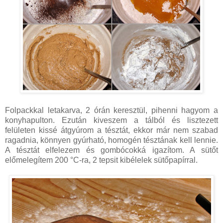
Folpackkal letakarva, 2 órán keresztül, pihenni hagyom a
konyhapulton. Ezután kiveszem a tálból és lisztezett
felületen kissé átgyúrom a tésztát, ekkor már nem szabad
ragadnia, könnyen gyúrható, homogén tésztának kell lennie.
A tésztát elfelezem és gombócokká igazítom. A sütőt
előmelegítem 200 °C-ra, 2 tepsit kibélelek sütőpapírral.