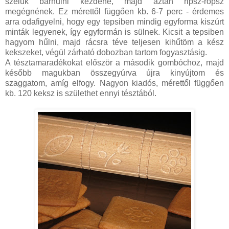
szélük barnulni kezdene, majd aztán ripsz-ropsz
megégnének. Ez mérettől függően kb. 6-7 perc - érdemes
arra odafigyelni, hogy egy tepsiben mindig egyforma kiszúrt
minták legyenek, így egyformán is sülnek. Kicsit a tepsiben
hagyom hűlni, majd rácsra téve teljesen kihűtöm a kész
kekszeket, végül zárható dobozban tartom fogyasztásig.
A tésztamaradékokat először a második gombóchoz, majd
később magukban összegyúrva újra kinyújtom és
szaggatom, amíg elfogy. Nagyon kiadós, mérettől függően
kb. 120 keksz is születhet ennyi tésztából.