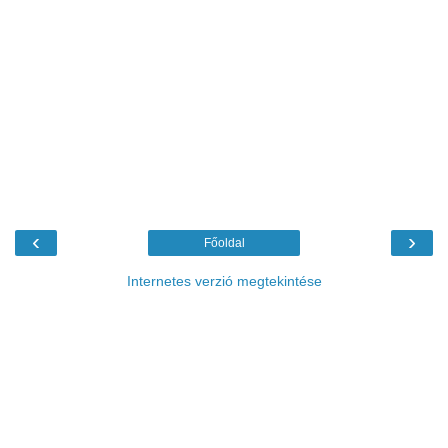
‹
›
Főoldal
Internetes verzió megtekintése