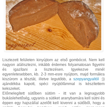
Lisztezett felületen kinyújtom az első gombócot. Nem kell
nagyon alálisztezni, inkább érdemes folyamatosan figyelni
és igazítani a lisztezésen. Igyekezve minél
egyenletesebben, kb. 2-3 mm-esre nyújtom, majd formákra
kiszúrom a tésztát, illetve legutóbb, a
szepyangyaltól
:))
ajándékba kapott, spéci nyújtófámmal is készítettem
kekszeket.
Előmelegített sütőben sütöm - itt van a legnagyobb
bukáslehetőség, ugyanis a sütiket aranybarnára kell sütni és
éppen egy hajszállal azelőtt kell kivenni a sütőből, hogy a