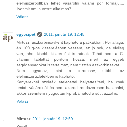
elelmiszerboltban lehet vasarolni valami por formaju....
ilyesmit ami sutesre alkalmas?
Válasz
egycsipet
2011. január 19. 12:45
Mirtusz, aszkorbinsavként kapható a patikákban. Por állagú,
én 100 g-os kiszerelésben veszem, ez jó sok, de elvileg
van, ahol kisebb kiszerelést is adnak. Tehát nem a C-
vitamin tablettát porítom hozzá, mert az egyéb
segédanyagokat is tartalmaz, nem tisztán aszkorbinsavat.
Nem ugyanaz, mint a citromsav, utóbbi az
élelmiszerüzletekben is kapható.
Kenyereknél szokták ételecettel helyettesíteni, ha csak
emiatt vásárolnál és nem akarod rendszeresen használni,
akkor szerintem nyugodtan kipróbálhatod a sütit azzal is.
Válasz
Mirtusz
2011. január 19. 12:59
Koszi!