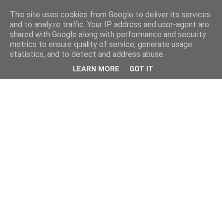
This site uses cookies from Google to deliver its services
and to analyze traffic. Your IP address and user-agent are
shared with Google along with performance and security
metrics to ensure quality of service, generate usage
statistics, and to detect and address abuse.
LEARN MORE
GOT IT