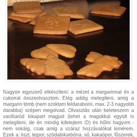
Nagyon egyszerű elkészíteni: a mézet a margarinnal és a
cukorral összeolvasztom. Elég addig melegíteni, amíg a
margarin tömb (nem szoktam feldarabolni, max. 2-3 nagyobb
darabba) szépen megolvad. Olvasztás után beleteszem a
vaníliarúd kikapart magjait (lehet a magokkal együtt is
melegíteni, de én mindig kifelejtem :D) és hűlni hagyom -
nem sokáig, csak amíg a száraz hozzávalókat kimérem.
Ezek a: liszt, tejpor, szódabikarbóna, só, kakaópor, fűszerek,