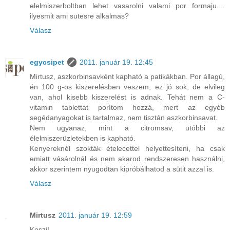
elelmiszerboltban lehet vasarolni valami por formaju....
ilyesmit ami sutesre alkalmas?
Válasz
egycsipet
2011. január 19. 12:45
Mirtusz, aszkorbinsavként kapható a patikákban. Por állagú,
én 100 g-os kiszerelésben veszem, ez jó sok, de elvileg
van, ahol kisebb kiszerelést is adnak. Tehát nem a C-
vitamin tablettát porítom hozzá, mert az egyéb
segédanyagokat is tartalmaz, nem tisztán aszkorbinsavat.
Nem ugyanaz, mint a citromsav, utóbbi az
élelmiszerüzletekben is kapható.
Kenyereknél szokták ételecettel helyettesíteni, ha csak
emiatt vásárolnál és nem akarod rendszeresen használni,
akkor szerintem nyugodtan kipróbálhatod a sütit azzal is.
Válasz
Mirtusz
2011. január 19. 12:59
Koszi!