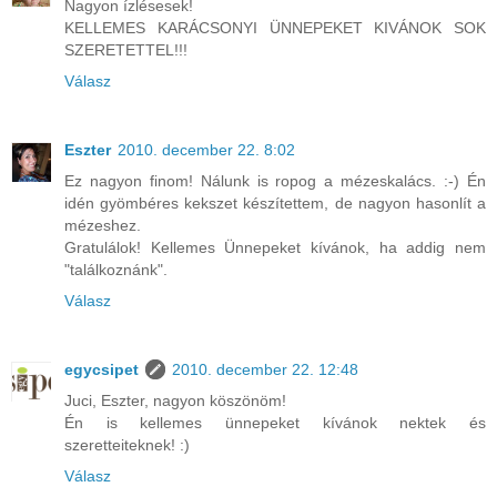
Nagyon ízlésesek!
KELLEMES KARÁCSONYI ÜNNEPEKET KIVÁNOK SOK
SZERETETTEL!!!
Válasz
Eszter
2010. december 22. 8:02
Ez nagyon finom! Nálunk is ropog a mézeskalács. :-) Én
idén gyömbéres kekszet készítettem, de nagyon hasonlít a
mézeshez.
Gratulálok! Kellemes Ünnepeket kívánok, ha addig nem
"találkoznánk".
Válasz
egycsipet
2010. december 22. 12:48
Juci, Eszter, nagyon köszönöm!
Én is kellemes ünnepeket kívánok nektek és
szeretteiteknek! :)
Válasz