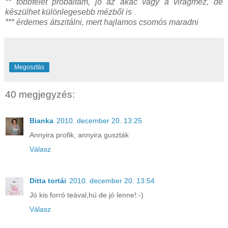
** többfélét próbáltam, jó az akác vagy a virágméz, de
készülhet különlegesebb mézből is
*** érdemes átszitálni, mert hajlamos csomós maradni
Megosztás
40 megjegyzés:
Bianka
2010. december 20. 13:25
Annyira profik, annyira guszták
Válasz
Ditta tortái
2010. december 20. 13:54
Jó kis forró teával,hú de jó lenne!:-)
Válasz