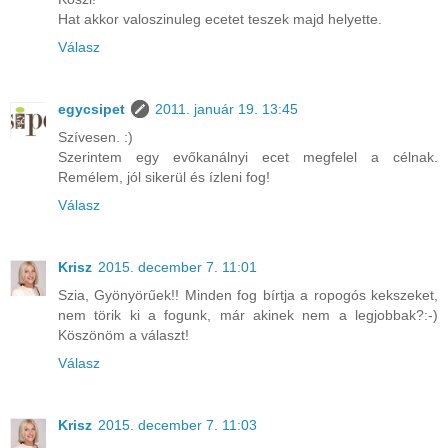
Hat akkor valoszinuleg ecetet teszek majd helyette.
Válasz
egycsipet
2011. január 19. 13:45
Szívesen. :)
Szerintem egy evőkanálnyi ecet megfelel a célnak.
Remélem, jól sikerül és ízleni fog!
Válasz
Krisz
2015. december 7. 11:01
Szia, Gyönyörűek!! Minden fog bírtja a ropogós kekszeket,
nem törik ki a fogunk, már akinek nem a legjobbak?:-)
Köszönöm a választ!
Válasz
Krisz
2015. december 7. 11:03