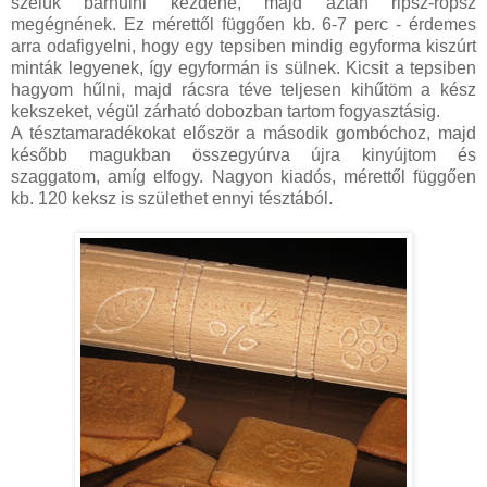
szélük barnulni kezdene, majd aztán ripsz-ropsz
megégnének. Ez mérettől függően kb. 6-7 perc - érdemes
arra odafigyelni, hogy egy tepsiben mindig egyforma kiszúrt
minták legyenek, így egyformán is sülnek. Kicsit a tepsiben
hagyom hűlni, majd rácsra téve teljesen kihűtöm a kész
kekszeket, végül zárható dobozban tartom fogyasztásig.
A tésztamaradékokat először a második gombóchoz, majd
később magukban összegyúrva újra kinyújtom és
szaggatom, amíg elfogy. Nagyon kiadós, mérettől függően
kb. 120 keksz is születhet ennyi tésztából.