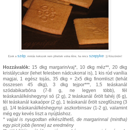
szép
szepyke
Ezek a
, mintás kekszek nem jöhettek volna létre, ha nincs
! :)) Köszönöm!
Hozzávalók:
15 dkg margarin/vaj*, 10 dkg méz**, 20 dkg
kristálycukor (lehet felesben nádcukorral is), 1 kis rúd vanília
magjai, 1 egész tojás, 35 dkg + 2x5 dkg finomliszt (tehát
összesen 45 dkg), 3 dkg tejpor***, 1,5 teáskanál
szódabikarbóna (7-8 g, ne legyen több), fél
teáskanál/késhegynyi só (2 g), 2 teáskanál őrölt fahéj (6 g),
fél teáskanál kakaópor (2 g), 1 teáskanál őrölt szegfűszeg (3
g), 1/4 teáskanál/késhegynyi aszkorbinsav (1-2 g), valamint
még egy kevés liszt a nyújtáshoz.
* vajjal is nyugodtan elkészíthető, de margarinnal (mintha)
egy picit jobb (lenne) az eredmény