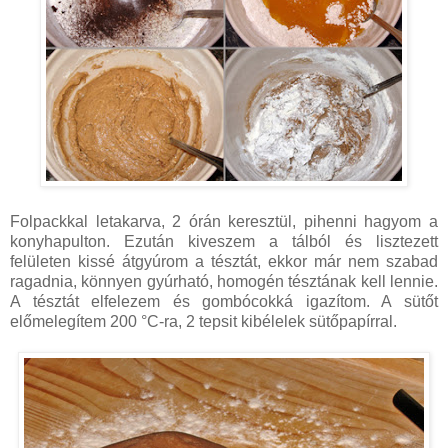
Folpackkal letakarva, 2 órán keresztül, pihenni hagyom a
konyhapulton. Ezután kiveszem a tálból és lisztezett
felületen kissé átgyúrom a tésztát, ekkor már nem szabad
ragadnia, könnyen gyúrható, homogén tésztának kell lennie.
A tésztát elfelezem és gombócokká igazítom. A sütőt
előmelegítem 200 °C-ra, 2 tepsit kibélelek sütőpapírral.