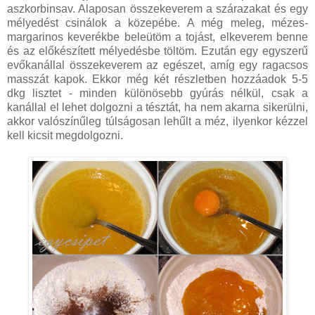
aszkorbinsav. Alaposan összekeverem a szárazakat és egy
mélyedést csinálok a közepébe. A még meleg, mézes-
margarinos keverékbe beleütöm a tojást, elkeverem benne
és az előkészített mélyedésbe töltöm. Ezután egy egyszerű
evőkanállal összekeverem az egészet, amíg egy ragacsos
masszát kapok. Ekkor még két részletben hozzáadok 5-5
dkg lisztet - minden különösebb gyúrás nélkül, csak a
kanállal el lehet dolgozni a tésztát, ha nem akarna sikerülni,
akkor valószínűleg túlságosan lehűlt a méz, ilyenkor kézzel
kell kicsit megdolgozni.