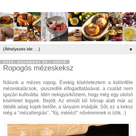
▼
2010. december 20., hétfő
Ropogós mézeskeksz
Nálunk a mézes ropog. Évekig kísérleteztem a különféle
mézeskalácsok, -puszedlik elfogadtatásával, a család nem
igazán kultiválta. Idén nekigyürkőztem, hogy még egy utolsó
kísérletet tegyek. Bejött. Az elmúlt bő hónap alatt már az
ötödik adag kopik belőle, a lányaim imádják. Sőt, ez a keksz
még a "mézallergiás", "fúj, méééz!" nővéremnek is ízlik. :)