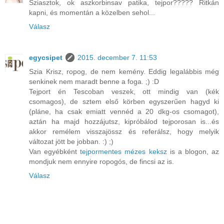
Sziasztok, ok aszkorbinsav patika, tejpor????? Ritkán
kapni, és momentán a közelben sehol...
Válasz
egycsipet
2015. december 7. 11:53
Szia Krisz, ropog, de nem kemény. Eddig legalábbis még
senkinek nem maradt benne a foga. ;) :D
Tejport én Tescoban veszek, ott mindig van (kék
csomagos), de sztem első körben egyszerűen hagyd ki
(pláne, ha csak emiatt vennéd a 20 dkg-os csomagot),
aztán ha majd hozzájutsz, kipróbálod tejporosan is...és
akkor remélem visszajössz és referálsz, hogy melyik
változat jött be jobban. :) ;)
Van egyébként
tejpormentes mézes keksz
is a blogon, az
mondjuk nem ennyire ropogós, de fincsi az is.
Válasz