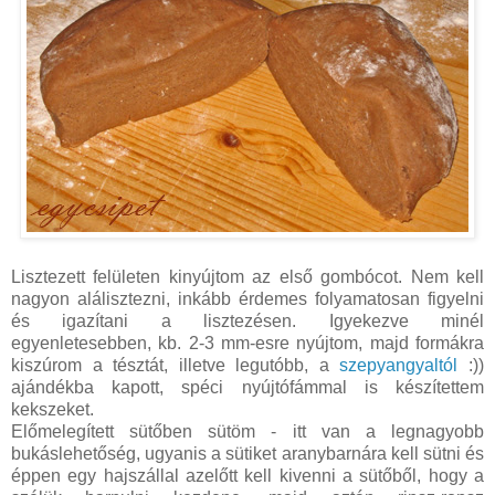
Lisztezett felületen kinyújtom az első gombócot. Nem kell
nagyon alálisztezni, inkább érdemes folyamatosan figyelni
és igazítani a lisztezésen. Igyekezve minél
egyenletesebben, kb. 2-3 mm-esre nyújtom, majd formákra
kiszúrom a tésztát, illetve legutóbb, a
szepyangyaltól
:))
ajándékba kapott, spéci nyújtófámmal is készítettem
kekszeket.
Előmelegített sütőben sütöm - itt van a legnagyobb
bukáslehetőség, ugyanis a sütiket aranybarnára kell sütni és
éppen egy hajszállal azelőtt kell kivenni a sütőből, hogy a