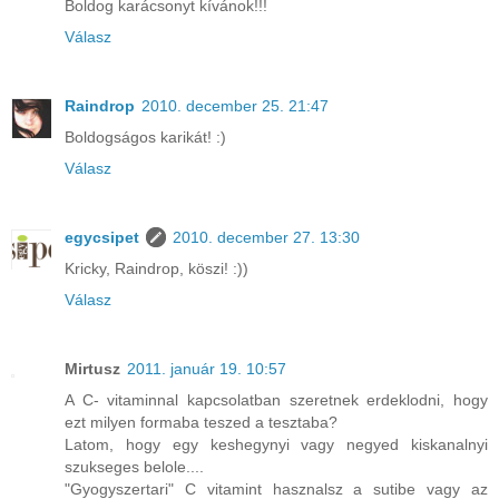
Boldog karácsonyt kívánok!!!
Válasz
Raindrop
2010. december 25. 21:47
Boldogságos karikát! :)
Válasz
egycsipet
2010. december 27. 13:30
Kricky, Raindrop, köszi! :))
Válasz
Mirtusz
2011. január 19. 10:57
A C- vitaminnal kapcsolatban szeretnek erdeklodni, hogy
ezt milyen formaba teszed a tesztaba?
Latom, hogy egy keshegynyi vagy negyed kiskanalnyi
szukseges belole....
"Gyogyszertari" C vitamint hasznalsz a sutibe vagy az