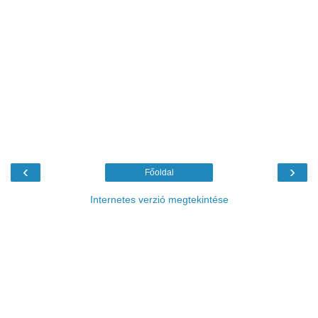
‹
›
Főoldal
Internetes verzió megtekintése