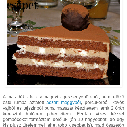
A maradék - fél csomagnyi - gesztenyepüréből, némi előző
este rumba áztatott
aszalt meggyből
, porcukorból, kevés
vajból és tejszínből puha masszát készítettem, amit 2 órán
keresztül hűtőben pihentettem. Ezután vizes kézzel
gombócokat formáztam belőlük (én 10 nagyobbat, de egy
kis plusz türelemmel lehet több kisebbet is), majd összetört