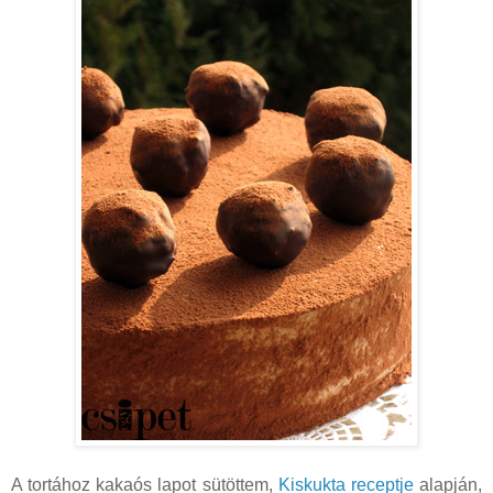
A tortához kakaós lapot sütöttem,
Kiskukta receptje
alapján,