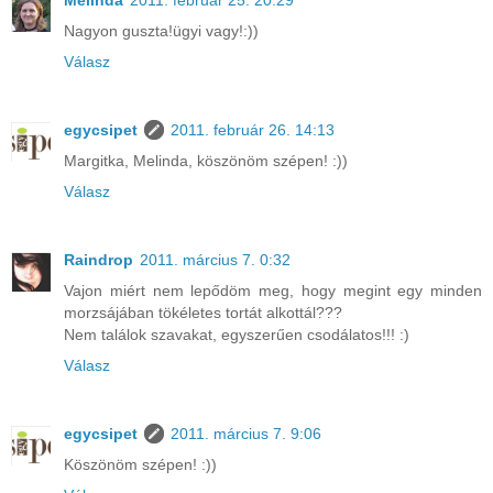
Melinda
2011. február 25. 20:29
Nagyon guszta!ügyi vagy!:))
Válasz
egycsipet
2011. február 26. 14:13
Margitka, Melinda, köszönöm szépen! :))
Válasz
Raindrop
2011. március 7. 0:32
Vajon miért nem lepődöm meg, hogy megint egy minden
morzsájában tökéletes tortát alkottál???
Nem találok szavakat, egyszerűen csodálatos!!! :)
Válasz
egycsipet
2011. március 7. 9:06
Köszönöm szépen! :))