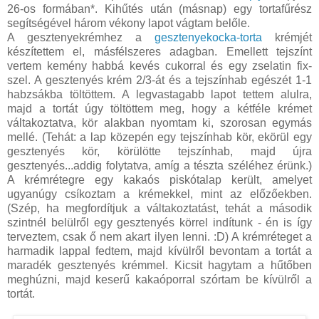
26-os formában*. Kihűtés után (másnap) egy tortafűrész
segítségével három vékony lapot vágtam belőle.
A gesztenyekrémhez a
gesztenyekocka-torta
krémjét
készítettem el, másfélszeres adagban. Emellett tejszínt
vertem kemény habbá kevés cukorral és egy zselatin fix-
szel. A gesztenyés krém 2/3-át és a tejszínhab egészét 1-1
habzsákba töltöttem. A legvastagabb lapot tettem alulra,
majd a tortát úgy töltöttem meg, hogy a kétféle krémet
váltakoztatva, kör alakban nyomtam ki, szorosan egymás
mellé. (Tehát: a lap közepén egy tejszínhab kör, ekörül egy
gesztenyés kör, körülötte tejszínhab, majd újra
gesztenyés...addig folytatva, amíg a tészta széléhez érünk.)
A krémrétegre egy kakaós piskótalap került, amelyet
ugyanúgy csíkoztam a krémekkel, mint az előzőekben.
(Szép, ha megfordítjuk a váltakoztatást, tehát a második
szintnél belülről egy gesztenyés körrel indítunk - én is így
terveztem, csak ő nem akart ilyen lenni. :D) A krémréteget a
harmadik lappal fedtem, majd kívülről bevontam a tortát a
maradék gesztenyés krémmel. Kicsit hagytam a hűtőben
meghúzni, majd keserű kakaóporral szórtam be kívülről a
tortát.