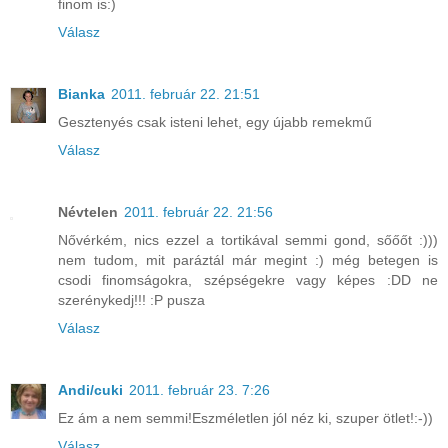
finom is:)
Válasz
Bianka
2011. február 22. 21:51
Gesztenyés csak isteni lehet, egy újabb remekmű
Válasz
Névtelen
2011. február 22. 21:56
Nővérkém, nics ezzel a tortikával semmi gond, sőőőt :)))
nem tudom, mit paráztál már megint :) még betegen is
csodi finomságokra, szépségekre vagy képes :DD ne
szerénykedj!!! :P pusza
Válasz
Andi/cuki
2011. február 23. 7:26
Ez ám a nem semmi!Eszméletlen jól néz ki, szuper ötlet!:-))
Válasz