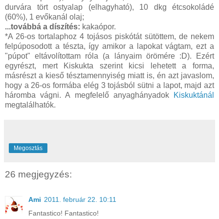
durvára tört ostyalap (elhagyható), 10 dkg étcsokoládé
(60%), 1 evőkanál olaj;
...továbbá a díszítés:
kakaópor.
*A 26-os tortalaphoz 4 tojásos piskótát sütöttem, de nekem
felpúposodott a tészta, így amikor a lapokat vágtam, ezt a
"púpot" eltávolítottam róla (a lányaim örömére :D). Ezért
egyrészt, mert Kiskukta szerint kicsi lehetett a forma,
másrészt a kieső tésztamennyiség miatt is, én azt javaslom,
hogy a 26-os formába elég 3 tojásból sütni a lapot, majd azt
háromba vágni. A megfelelő anyaghányadok
Kiskuktánál
megtalálhatók.
Megosztás
26 megjegyzés:
Ami
2011. február 22. 10:11
Fantastico! Fantastico!