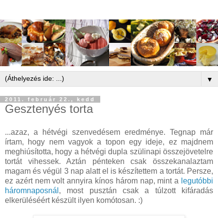
▼
2011. február 22., kedd
Gesztenyés torta
...azaz, a hétvégi szenvedésem eredménye. Tegnap már
írtam, hogy nem vagyok a topon egy ideje, ez majdnem
meghiúsította, hogy a hétvégi dupla szülinapi összejövetelre
tortát vihessek. Aztán pénteken csak összekanalaztam
magam és végül 3 nap alatt el is készítettem a tortát. Persze,
ez azért nem volt annyira kínos három nap, mint a
legutóbbi
háromnaposnál
, most pusztán csak a túlzott kifáradás
elkerüléséért készült ilyen komótosan. :)