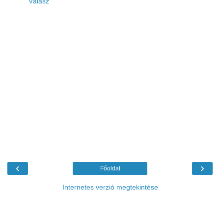
Válasz
‹
›
Főoldal
Internetes verzió megtekintése