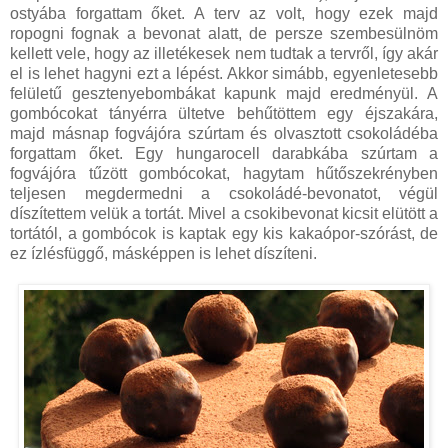
ostyába forgattam őket. A terv az volt, hogy ezek majd
ropogni fognak a bevonat alatt, de persze szembesülnöm
kellett vele, hogy az illetékesek nem tudtak a tervről, így akár
el is lehet hagyni ezt a lépést. Akkor simább, egyenletesebb
felületű gesztenyebombákat kapunk majd eredményül. A
gombócokat tányérra ültetve behűtöttem egy éjszakára,
majd másnap fogvájóra szúrtam és olvasztott csokoládéba
forgattam őket. Egy hungarocell darabkába szúrtam a
fogvájóra tűzött gombócokat, hagytam hűtőszekrényben
teljesen megdermedni a csokoládé-bevonatot, végül
díszítettem velük a tortát. Mivel a csokibevonat kicsit elütött a
tortától, a gombócok is kaptak egy kis kakaópor-szórást, de
ez ízlésfüggő, másképpen is lehet díszíteni.