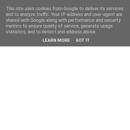
This site uses cookies from Google to deliver its services
and to analyze traffic. Your IP address and user-agent are
shared with Google along with performance and security
metrics to ensure quality of service, generate usage
statistics, and to detect and address abuse.
LEARN MORE
GOT IT