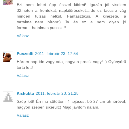
Ezt nem lehet épp ésszel kibírni! Igazán jól viselem
32.héten a frontokat, napkitöréseket....de ez taccsra vág
minden túlzás nélkül. Fantasztikus. A kinézete, a
tartalma...nem bírom:) Ja és ez a nem olyan jó
forma....hatalmas pusssz!!!
Válasz
Puszedli
2011. február 23. 17:54
Három nap ide vagy oda, nagyon precíz vagy! :) Gyönyörű
torta lett!
Válasz
Kiskukta
2011. február 23. 21:28
Szép lett! Én ma sütöttem 4 tojásost bő 27 cm átmérővel,
nagyon szépen sikerült:) Majd javítom nálam.
Válasz