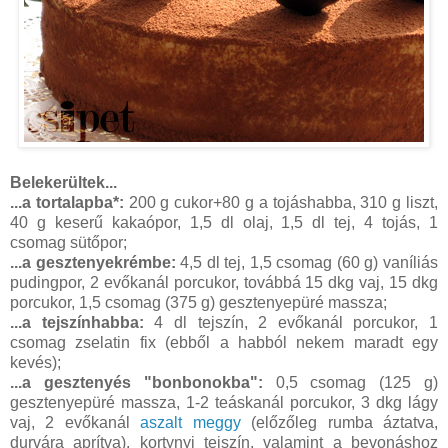
Belekerültek...
...a tortalapba*:
200 g cukor+80 g a tojáshabba, 310 g liszt,
40 g keserű kakaópor, 1,5 dl olaj, 1,5 dl tej, 4 tojás, 1
csomag sütőpor;
...a gesztenyekrémbe:
4,5 dl tej, 1,5 csomag (60 g) vaníliás
pudingpor, 2 evőkanál porcukor, továbbá 15 dkg vaj, 15 dkg
porcukor, 1,5 csomag (375 g) gesztenyepüré massza;
...a tejszínhabba:
4 dl tejszín, 2 evőkanál porcukor, 1
csomag zselatin fix (ebből a habból nekem maradt egy
kevés);
...a gesztenyés "bonbonokba":
0,5 csomag (125 g)
gesztenyepüré massza, 1-2 teáskanál porcukor, 3 dkg lágy
vaj, 2 evőkanál
aszalt meggy
(előzőleg rumba áztatva,
durvára aprítva), kortynyi tejszín, valamint a bevonáshoz