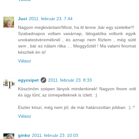
Juci
2011. február 23. 7:44
Nagyon megkivántam!Most, ha itt lenne ,bár egy szeletke!!!
Szabadnapos voltam vasárnap, látogatóba voltunk egyik
unokatestvéreméknél , és aznap nem főztem , még sütit
sem , bár ez nálam ritka .... Meggyőztél ! Ma valami finomat
készítek én is!
Válasz
egycsipet
2011. február 23. 8:33
Köszönöm szépen lányok mindenkinek! Nagyon finom volt
és úgy tűnt, az ünnepelteknek is ízlett. :)
Eszter köszi, még nem jól, de már határozottan jobban. :) :*
Válasz
ginko
2011. február 23. 10:03