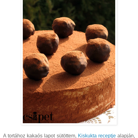
A tortához kakaós lapot sütöttem,
Kiskukta receptje
alapján,