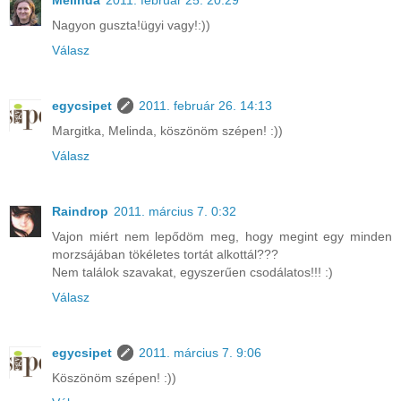
Melinda
2011. február 25. 20:29
Nagyon guszta!ügyi vagy!:))
Válasz
egycsipet
2011. február 26. 14:13
Margitka, Melinda, köszönöm szépen! :))
Válasz
Raindrop
2011. március 7. 0:32
Vajon miért nem lepődöm meg, hogy megint egy minden
morzsájában tökéletes tortát alkottál???
Nem találok szavakat, egyszerűen csodálatos!!! :)
Válasz
egycsipet
2011. március 7. 9:06
Köszönöm szépen! :))