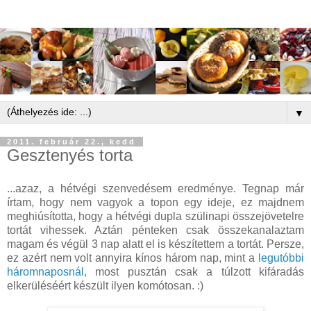
▼
2011. február 22., kedd
Gesztenyés torta
...azaz, a hétvégi szenvedésem eredménye. Tegnap már
írtam, hogy nem vagyok a topon egy ideje, ez majdnem
meghiúsította, hogy a hétvégi dupla szülinapi összejövetelre
tortát vihessek. Aztán pénteken csak összekanalaztam
magam és végül 3 nap alatt el is készítettem a tortát. Persze,
ez azért nem volt annyira kínos három nap, mint a
legutóbbi
háromnaposnál
, most pusztán csak a túlzott kifáradás
elkerüléséért készült ilyen komótosan. :)