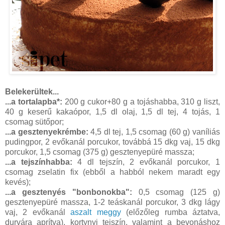
Belekerültek...
...a tortalapba*:
200 g cukor+80 g a tojáshabba, 310 g liszt,
40 g keserű kakaópor, 1,5 dl olaj, 1,5 dl tej, 4 tojás, 1
csomag sütőpor;
...a gesztenyekrémbe:
4,5 dl tej, 1,5 csomag (60 g) vaníliás
pudingpor, 2 evőkanál porcukor, továbbá 15 dkg vaj, 15 dkg
porcukor, 1,5 csomag (375 g) gesztenyepüré massza;
...a tejszínhabba:
4 dl tejszín, 2 evőkanál porcukor, 1
csomag zselatin fix (ebből a habból nekem maradt egy
kevés);
...a gesztenyés "bonbonokba":
0,5 csomag (125 g)
gesztenyepüré massza, 1-2 teáskanál porcukor, 3 dkg lágy
vaj, 2 evőkanál
aszalt meggy
(előzőleg rumba áztatva,
durvára aprítva), kortynyi tejszín, valamint a bevonáshoz