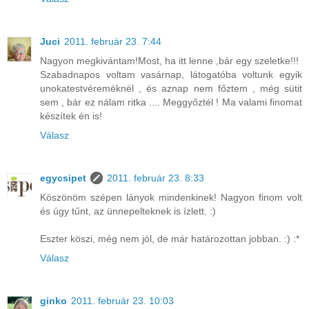
Juci
2011. február 23. 7:44
Nagyon megkivántam!Most, ha itt lenne ,bár egy szeletke!!!
Szabadnapos voltam vasárnap, látogatóba voltunk egyik
unokatestvéreméknél , és aznap nem főztem , még sütit
sem , bár ez nálam ritka .... Meggyőztél ! Ma valami finomat
készítek én is!
Válasz
egycsipet
2011. február 23. 8:33
Köszönöm szépen lányok mindenkinek! Nagyon finom volt
és úgy tűnt, az ünnepelteknek is ízlett. :)
Eszter köszi, még nem jól, de már határozottan jobban. :) :*
Válasz
ginko
2011. február 23. 10:03