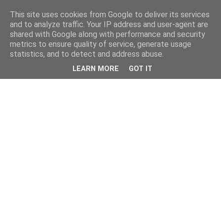
This site uses cookies from Google to deliver its services
and to analyze traffic. Your IP address and user-agent are
shared with Google along with performance and security
metrics to ensure quality of service, generate usage
statistics, and to detect and address abuse.
LEARN MORE
GOT IT