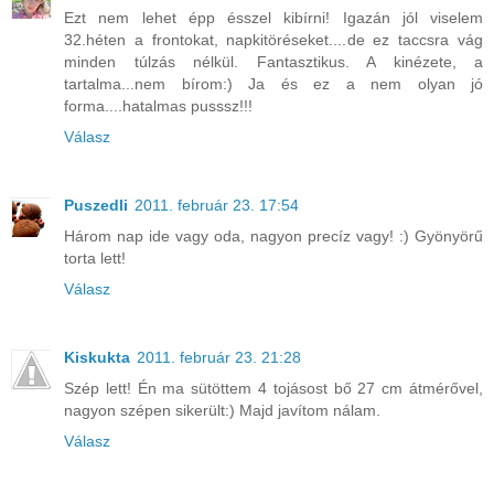
Ezt nem lehet épp ésszel kibírni! Igazán jól viselem
32.héten a frontokat, napkitöréseket....de ez taccsra vág
minden túlzás nélkül. Fantasztikus. A kinézete, a
tartalma...nem bírom:) Ja és ez a nem olyan jó
forma....hatalmas pusssz!!!
Válasz
Puszedli
2011. február 23. 17:54
Három nap ide vagy oda, nagyon precíz vagy! :) Gyönyörű
torta lett!
Válasz
Kiskukta
2011. február 23. 21:28
Szép lett! Én ma sütöttem 4 tojásost bő 27 cm átmérővel,
nagyon szépen sikerült:) Majd javítom nálam.
Válasz