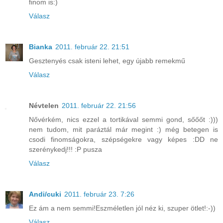
finom is:)
Válasz
Bianka
2011. február 22. 21:51
Gesztenyés csak isteni lehet, egy újabb remekmű
Válasz
Névtelen
2011. február 22. 21:56
Nővérkém, nics ezzel a tortikával semmi gond, sőőőt :)))
nem tudom, mit paráztál már megint :) még betegen is
csodi finomságokra, szépségekre vagy képes :DD ne
szerénykedj!!! :P pusza
Válasz
Andi/cuki
2011. február 23. 7:26
Ez ám a nem semmi!Eszméletlen jól néz ki, szuper ötlet!:-))
Válasz