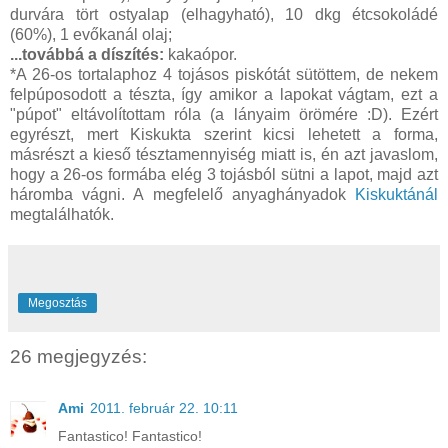
durvára tört ostyalap (elhagyható), 10 dkg étcsokoládé
(60%), 1 evőkanál olaj;
...továbbá a díszítés:
kakaópor.
*A 26-os tortalaphoz 4 tojásos piskótát sütöttem, de nekem
felpúposodott a tészta, így amikor a lapokat vágtam, ezt a
"púpot" eltávolítottam róla (a lányaim örömére :D). Ezért
egyrészt, mert Kiskukta szerint kicsi lehetett a forma,
másrészt a kieső tésztamennyiség miatt is, én azt javaslom,
hogy a 26-os formába elég 3 tojásból sütni a lapot, majd azt
háromba vágni. A megfelelő anyaghányadok
Kiskuktánál
megtalálhatók.
Megosztás
26 megjegyzés:
Ami
2011. február 22. 10:11
Fantastico! Fantastico!