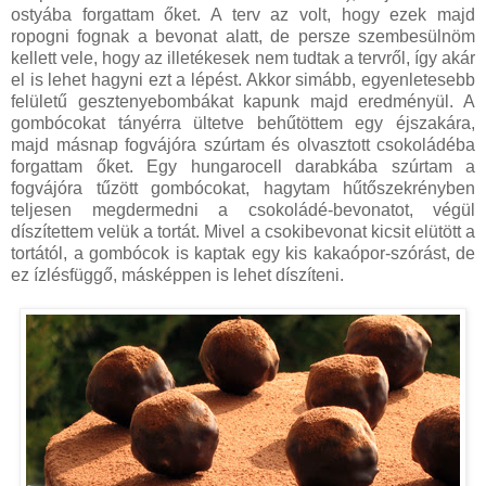
ostyába forgattam őket. A terv az volt, hogy ezek majd
ropogni fognak a bevonat alatt, de persze szembesülnöm
kellett vele, hogy az illetékesek nem tudtak a tervről, így akár
el is lehet hagyni ezt a lépést. Akkor simább, egyenletesebb
felületű gesztenyebombákat kapunk majd eredményül. A
gombócokat tányérra ültetve behűtöttem egy éjszakára,
majd másnap fogvájóra szúrtam és olvasztott csokoládéba
forgattam őket. Egy hungarocell darabkába szúrtam a
fogvájóra tűzött gombócokat, hagytam hűtőszekrényben
teljesen megdermedni a csokoládé-bevonatot, végül
díszítettem velük a tortát. Mivel a csokibevonat kicsit elütött a
tortától, a gombócok is kaptak egy kis kakaópor-szórást, de
ez ízlésfüggő, másképpen is lehet díszíteni.