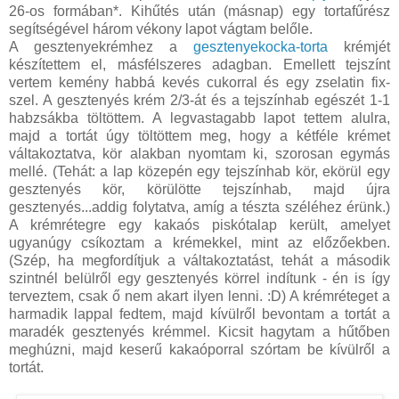
26-os formában*. Kihűtés után (másnap) egy tortafűrész
segítségével három vékony lapot vágtam belőle.
A gesztenyekrémhez a
gesztenyekocka-torta
krémjét
készítettem el, másfélszeres adagban. Emellett tejszínt
vertem kemény habbá kevés cukorral és egy zselatin fix-
szel. A gesztenyés krém 2/3-át és a tejszínhab egészét 1-1
habzsákba töltöttem. A legvastagabb lapot tettem alulra,
majd a tortát úgy töltöttem meg, hogy a kétféle krémet
váltakoztatva, kör alakban nyomtam ki, szorosan egymás
mellé. (Tehát: a lap közepén egy tejszínhab kör, ekörül egy
gesztenyés kör, körülötte tejszínhab, majd újra
gesztenyés...addig folytatva, amíg a tészta széléhez érünk.)
A krémrétegre egy kakaós piskótalap került, amelyet
ugyanúgy csíkoztam a krémekkel, mint az előzőekben.
(Szép, ha megfordítjuk a váltakoztatást, tehát a második
szintnél belülről egy gesztenyés körrel indítunk - én is így
terveztem, csak ő nem akart ilyen lenni. :D) A krémréteget a
harmadik lappal fedtem, majd kívülről bevontam a tortát a
maradék gesztenyés krémmel. Kicsit hagytam a hűtőben
meghúzni, majd keserű kakaóporral szórtam be kívülről a
tortát.