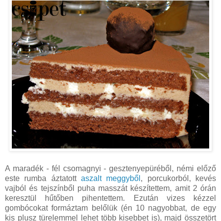
A maradék - fél csomagnyi - gesztenyepüréből, némi előző
este rumba áztatott
aszalt meggyből
, porcukorból, kevés
vajból és tejszínből puha masszát készítettem, amit 2 órán
keresztül hűtőben pihentettem. Ezután vizes kézzel
gombócokat formáztam belőlük (én 10 nagyobbat, de egy
kis plusz türelemmel lehet több kisebbet is), majd összetört