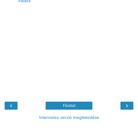
Válasz
‹
›
Főoldal
Internetes verzió megtekintése