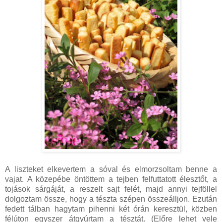
A liszteket elkevertem a sóval és elmorzsoltam benne a
vajat. A közepébe öntöttem a tejben felfuttatott élesztőt, a
tojások sárgáját, a reszelt sajt felét, majd annyi tejföllel
dolgoztam össze, hogy a tészta szépen összeálljon. Ezután
fedett tálban hagytam pihenni két órán keresztül, közben
félúton egyszer átgyúrtam a tésztát. (Előre lehet vele