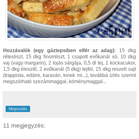
Hozzávalók (egy gáztepsiben elfér az adag):
15 dkg
rétesliszt, 15 dkg finomliszt, 1 csapott evőkanál só, 10 dkg
vaj (vagy margarin), 2 tojás sárgája, 0,5 dl tej, 1 kockacukor,
1,5 dkg élesztő, 2 evőkanál (5 dkg) tejföl, 15 dkg reszelt sajt
(trappista, edámi, karaván, kinek mi...), továbbá ízlés szerint
megszórható szezámmaggal, köménymaggal...
Megosztás
11 megjegyzés: