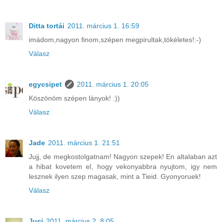
Ditta tortái
2011. március 1. 16:59
imádom,nagyon finom,szépen megpirultak,tökéletes!:-)
Válasz
egycsipet
2011. március 1. 20:05
Köszönöm szépen lányok! :))
Válasz
Jade
2011. március 1. 21:51
Jujj, de megkostolgatnam! Nagyon szepek! En altalaban azt
a hibat kovetem el, hogy vekonyabbra nyujtom, igy nem
lesznek ilyen szep magasak, mint a Tieid. Gyonyoruek!
Válasz
Juci
2011. március 2. 8:05