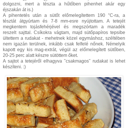
dolgozni, mert a tészta a hűtőben pihenhet akár egy
éjszakán át is.)
A pihentetés után a sütőt előmelegítettem 190 °C-ra, a
tésztát átgyúrtam és 7-8 mm-esre nyújtottam. A tetejét
megkentem tojásfehérjével és megszórtam a maradék
reszelt sajttal. Csíkokra vágtam, majd sütőpapíros tepsibe
ültettem a rudakat - mehetnek közel egymáshoz, széltében
nem igazán terülnek, inkább csak felfelé nőnek. Némelyik
kapott egy kis mag-extrát, végül az előmelegített sütőben,
20-25 perc alatt készre sütöttem őket.
A sajtot a tetejéről elhagyva "csakmagos" rudakat is lehet
készíteni. :)