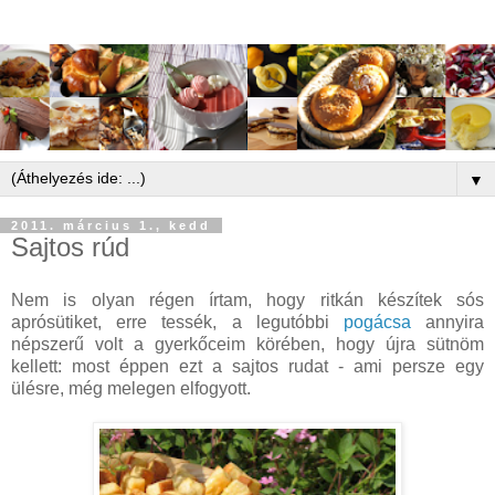
▼
2011. március 1., kedd
Sajtos rúd
Nem is olyan régen írtam, hogy ritkán készítek sós
aprósütiket, erre tessék, a legutóbbi
pogácsa
annyira
népszerű volt a gyerkőceim körében, hogy újra sütnöm
kellett: most éppen ezt a sajtos rudat - ami persze egy
ülésre, még melegen elfogyott.