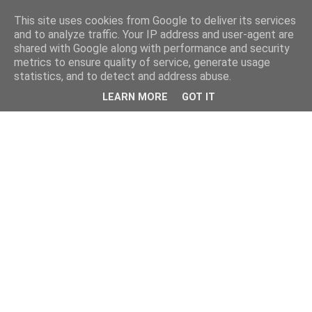
This site uses cookies from Google to deliver its services
and to analyze traffic. Your IP address and user-agent are
shared with Google along with performance and security
metrics to ensure quality of service, generate usage
statistics, and to detect and address abuse.
LEARN MORE
GOT IT