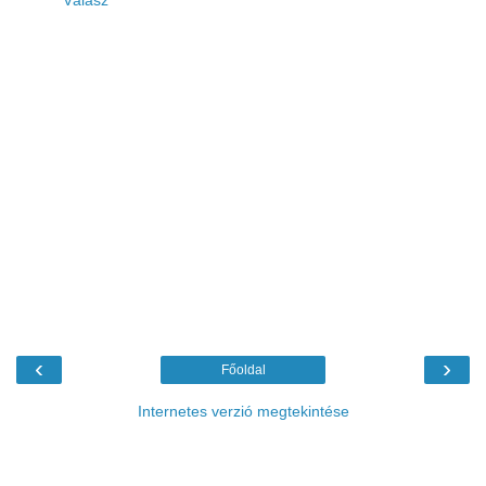
Válasz
‹
›
Főoldal
Internetes verzió megtekintése