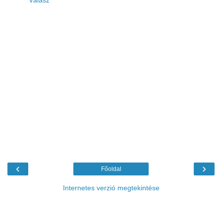
Válasz
‹
›
Főoldal
Internetes verzió megtekintése