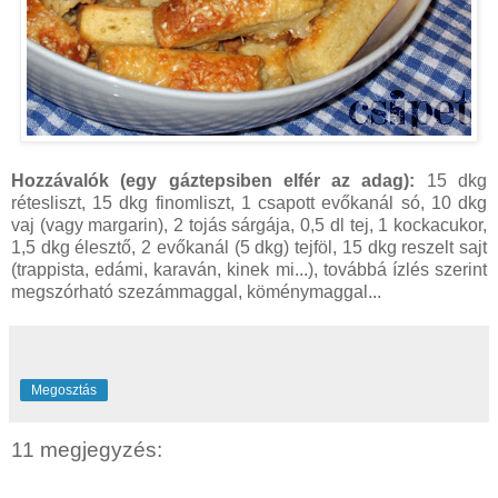
Hozzávalók (egy gáztepsiben elfér az adag):
15 dkg
rétesliszt, 15 dkg finomliszt, 1 csapott evőkanál só, 10 dkg
vaj (vagy margarin), 2 tojás sárgája, 0,5 dl tej, 1 kockacukor,
1,5 dkg élesztő, 2 evőkanál (5 dkg) tejföl, 15 dkg reszelt sajt
(trappista, edámi, karaván, kinek mi...), továbbá ízlés szerint
megszórható szezámmaggal, köménymaggal...
Megosztás
11 megjegyzés: