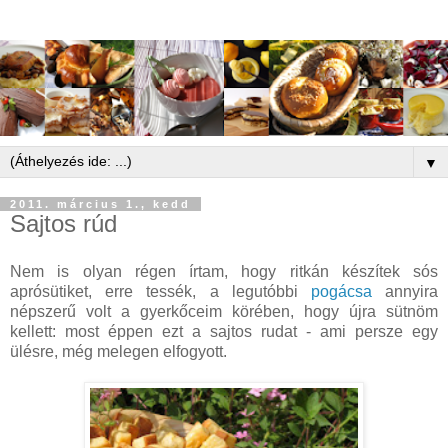
▼
2011. március 1., kedd
Sajtos rúd
Nem is olyan régen írtam, hogy ritkán készítek sós
aprósütiket, erre tessék, a legutóbbi
pogácsa
annyira
népszerű volt a gyerkőceim körében, hogy újra sütnöm
kellett: most éppen ezt a sajtos rudat - ami persze egy
ülésre, még melegen elfogyott.