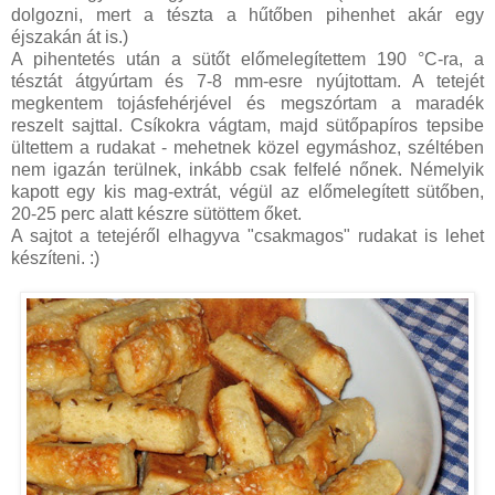
dolgozni, mert a tészta a hűtőben pihenhet akár egy
éjszakán át is.)
A pihentetés után a sütőt előmelegítettem 190 °C-ra, a
tésztát átgyúrtam és 7-8 mm-esre nyújtottam. A tetejét
megkentem tojásfehérjével és megszórtam a maradék
reszelt sajttal. Csíkokra vágtam, majd sütőpapíros tepsibe
ültettem a rudakat - mehetnek közel egymáshoz, széltében
nem igazán terülnek, inkább csak felfelé nőnek. Némelyik
kapott egy kis mag-extrát, végül az előmelegített sütőben,
20-25 perc alatt készre sütöttem őket.
A sajtot a tetejéről elhagyva "csakmagos" rudakat is lehet
készíteni. :)