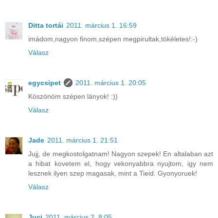
Ditta tortái
2011. március 1. 16:59
imádom,nagyon finom,szépen megpirultak,tökéletes!:-)
Válasz
egycsipet
2011. március 1. 20:05
Köszönöm szépen lányok! :))
Válasz
Jade
2011. március 1. 21:51
Jujj, de megkostolgatnam! Nagyon szepek! En altalaban azt
a hibat kovetem el, hogy vekonyabbra nyujtom, igy nem
lesznek ilyen szep magasak, mint a Tieid. Gyonyoruek!
Válasz
Juci
2011. március 2. 8:05