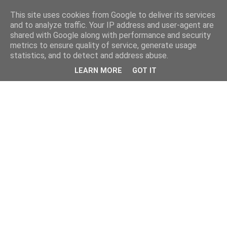
This site uses cookies from Google to deliver its services
and to analyze traffic. Your IP address and user-agent are
shared with Google along with performance and security
metrics to ensure quality of service, generate usage
statistics, and to detect and address abuse.
LEARN MORE
GOT IT