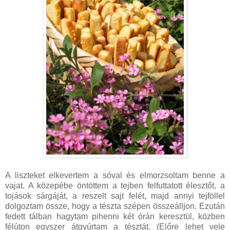
A liszteket elkevertem a sóval és elmorzsoltam benne a
vajat. A közepébe öntöttem a tejben felfuttatott élesztőt, a
tojások sárgáját, a reszelt sajt felét, majd annyi tejföllel
dolgoztam össze, hogy a tészta szépen összeálljon. Ezután
fedett tálban hagytam pihenni két órán keresztül, közben
félúton egyszer átgyúrtam a tésztát. (Előre lehet vele