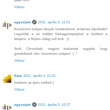
jatek.html
Válasz
egycsipet
2011. április 4. 11:01
Köszönöm szépen lányok mindenkinek, érdemes kipróbálni!
Legutóbb a só mellett fokhagymapelyhet is őröltem a
tetejére, a férjem odáig volt érte. :))
Andi, Citromhab, nagyon kedvesek vagytok, hogy
gondoltatok rám, köszönöm szépen! :) :*
Válasz
Kata
2011. április 4. 21:01
Imádom az ilyen sütiket!:)
Válasz
egycsipet
2011. április 5. 10:27