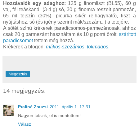
Hozzávalók egy adaghoz:
125 g finomliszt (BL55), 60 g
vaj, fél teáskanál (3-4 g) só, 30 g finomra reszelt parmezán,
65 ml tejszín (30%), picurka sikér (elhagyható), liszt a
nyújtáshoz, só (és igény szerint mák/szezám...) a tetejére.
A sötét színű krékerek paradicsomos-parmezánosak, ahhoz
csak 20 g parmezánt használtam és 10 g porrá őrölt,
szárított
paradicsomot
tettem még hozzá.
Krékerek a blogon:
mákos-szezámos
,
tökmagos
.
Megosztás
14 megjegyzés:
Praliné Zsuzsi
2011. április 1. 17:31
Nagyon tetszik, el is mentettem!
Válasz