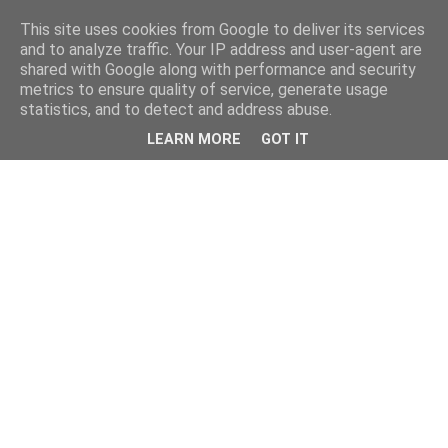
This site uses cookies from Google to deliver its services
and to analyze traffic. Your IP address and user-agent are
shared with Google along with performance and security
metrics to ensure quality of service, generate usage
statistics, and to detect and address abuse.
LEARN MORE
GOT IT