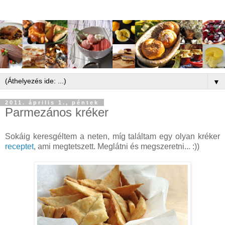
▼
2011. április 1., péntek
Parmezános kréker
Sokáig keresgéltem a neten, míg találtam egy olyan kréker
receptet
, ami megtetszett. Meglátni és megszeretni... :))