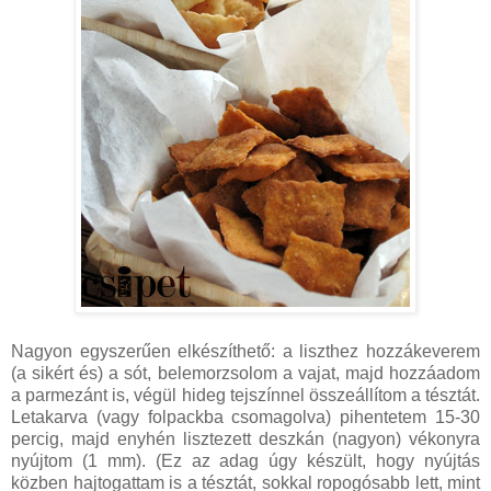
Nagyon egyszerűen elkészíthető: a liszthez hozzákeverem
(a sikért és) a sót, belemorzsolom a vajat, majd hozzáadom
a parmezánt is, végül hideg tejszínnel összeállítom a tésztát.
Letakarva (vagy folpackba csomagolva) pihentetem 15-30
percig, majd enyhén lisztezett deszkán (nagyon) vékonyra
nyújtom (1 mm). (Ez az adag úgy készült, hogy nyújtás
közben hajtogattam is a tésztát, sokkal ropogósabb lett, mint