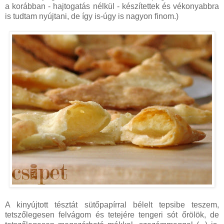
a korábban - hajtogatás nélkül - készítettek és vékonyabbra
is tudtam nyújtani, de így is-úgy is nagyon finom.)
A kinyújtott tésztát sütőpapírral bélelt tepsibe teszem,
tetszőlegesen felvágom és tetejére tengeri sót őrölök, de