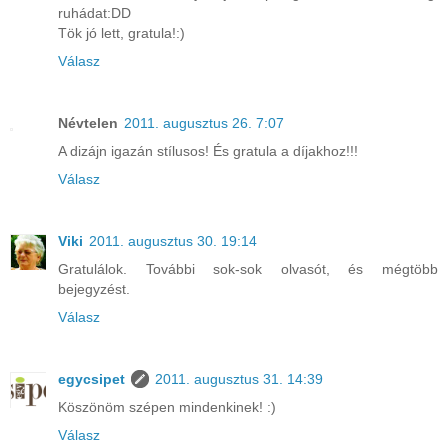
ruhádat:DD
Tök jó lett, gratula!:)
Válasz
Névtelen
2011. augusztus 26. 7:07
A dizájn igazán stílusos! És gratula a díjakhoz!!!
Válasz
Viki
2011. augusztus 30. 19:14
Gratulálok. További sok-sok olvasót, és mégtöbb
bejegyzést.
Válasz
egycsipet
2011. augusztus 31. 14:39
Köszönöm szépen mindenkinek! :)
Válasz