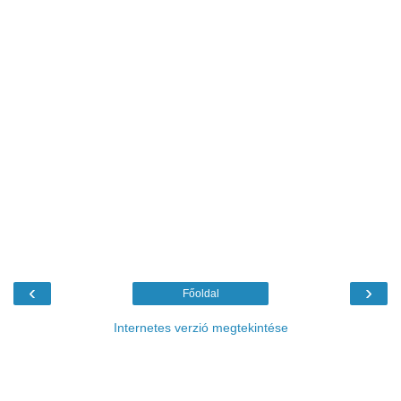
‹
›
Főoldal
Internetes verzió megtekintése