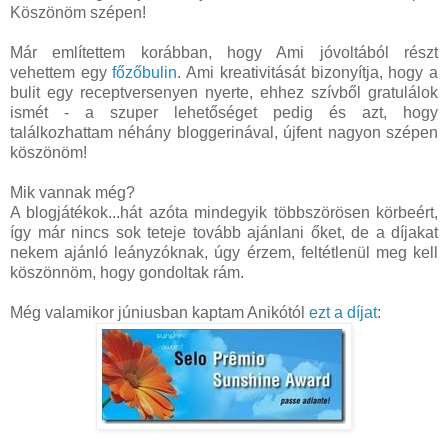
Köszönöm szépen!
Már említettem korábban, hogy Ami jóvoltából részt
vehettem egy
főzőbulin
. Ami kreativitását bizonyítja, hogy a
bulit egy receptversenyen nyerte, ehhez szívből gratulálok
ismét - a szuper lehetőséget pedig és azt, hogy
találkozhattam néhány bloggerinával, újfent nagyon szépen
köszönöm!
Mik vannak még?
A blogjátékok...hát azóta mindegyik többszörösen körbeért,
így már nincs sok teteje tovább ajánlani őket, de a díjakat
nekem ajánló leányzóknak, úgy érzem, feltétlenül meg kell
köszönnöm, hogy gondoltak rám.
Még valamikor júniusban kaptam Anikótól
ezt a díjat
: