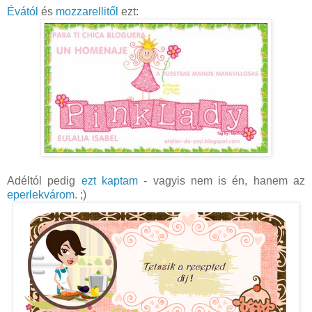
Évától
és
mozzarellitől
ezt:
Adéltól pedig
ezt kaptam
- vagyis nem is én, hanem az
eperlekvárom
. ;)