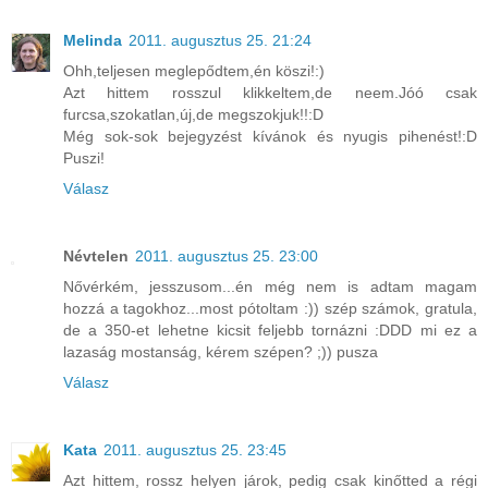
Melinda
2011. augusztus 25. 21:24
Ohh,teljesen meglepődtem,én köszi!:)
Azt hittem rosszul klikkeltem,de neem.Jóó csak
furcsa,szokatlan,új,de megszokjuk!!:D
Még sok-sok bejegyzést kívánok és nyugis pihenést!:D
Puszi!
Válasz
Névtelen
2011. augusztus 25. 23:00
Nővérkém, jesszusom...én még nem is adtam magam
hozzá a tagokhoz...most pótoltam :)) szép számok, gratula,
de a 350-et lehetne kicsit feljebb tornázni :DDD mi ez a
lazaság mostanság, kérem szépen? ;)) pusza
Válasz
Kata
2011. augusztus 25. 23:45
Azt hittem, rossz helyen járok, pedig csak kinőtted a régi