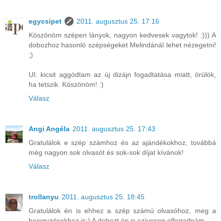
egycsipet
2011. augusztus 25. 17:16
Köszönöm szépen lányok, nagyon kedvesek vagytok! :))) A
dobozhoz hasonló szépségeket Melindánál lehet nézegetni!
;)
UI: kicsit aggódtam az új dizájn fogadtatása miatt, örülök,
ha tetszik. Köszönöm! :)
Válasz
Angi Angéla
2011. augusztus 25. 17:43
Gratulálok e szép számhoz és az ajándékokhoz, továbbá
még nagyon sok olvasót és sok-sok díjat kívánok!
Válasz
trollanyu
2011. augusztus 25. 18:45
Gratulálok én is ehhez a szép számú olvasóhoz, meg a
bejegyzésekhez is:) A dobozt én is szívesen elfogadnám.