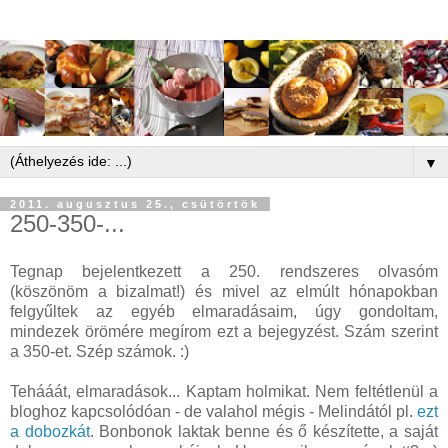
▼
2011. augusztus 25., csütörtök
250-350-...
Tegnap bejelentkezett a 250. rendszeres olvasóm
(köszönöm a bizalmat!) és mivel az elmúlt hónapokban
felgyűltek az egyéb elmaradásaim, úgy gondoltam,
mindezek örömére megírom ezt a bejegyzést. Szám szerint
a 350-et. Szép számok. :)
Tehááát, elmaradások... Kaptam holmikat. Nem feltétlenül a
bloghoz kapcsolódóan - de valahol mégis - Melindától pl.
ezt
a dobozkát
. Bonbonok laktak benne és ő készítette, a saját