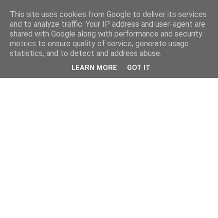
This site uses cookies from Google to deliver its services
and to analyze traffic. Your IP address and user-agent are
shared with Google along with performance and security
metrics to ensure quality of service, generate usage
statistics, and to detect and address abuse.
LEARN MORE
GOT IT