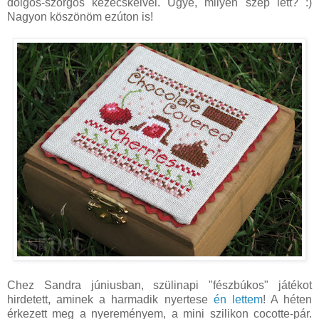
dolgos-szorgos kezecskéivel. Ugye, milyen szép lett? :)
Nagyon köszönöm ezúton is!
Chez Sandra júniusban, szülinapi "fészbúkos" játékot
hirdetett, aminek a harmadik nyertese
én lettem
! A héten
érkezett meg a nyereményem, a mini szilikon cocotte-pár.