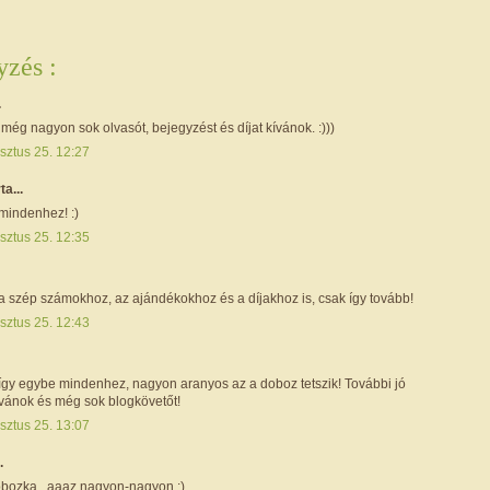
zés :
.
 még nagyon sok olvasót, bejegyzést és díjat kívánok. :)))
sztus 25. 12:27
ta...
mindenhez! :)
sztus 25. 12:35
 a szép számokhoz, az ajándékokhoz és a díjakhoz is, csak így tovább!
sztus 25. 12:43
 így egybe mindenhez, nagyon aranyos az a doboz tetszik! További jó
ívánok és még sok blogkövetőt!
sztus 25. 13:07
.
dobozka...aaaz nagyon-nagyon :)