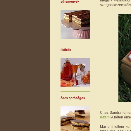
mégis - Melindától
sütemények
szorgos kezecskéive
likőrök
édes apróságok
Chez Sandra június
lettem
! A héten érk
Már említettem ko