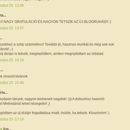
sztus 25. 13:49
rta...
Y-NAGY GRATULÁCIÓ ÉS NAGYON TETSZIK AZ ÚJ BLOGRUHÁD!! :)
sztus 25. 13:57
..
 ezekhez a szép számokhoz! További jó, hasznos munkát és még sok-sok
ánok! ;-)
új dizájn is tetszik, meglepődtem, amikor megnyitottam az oldalad.
sztus 25. 14:18
...
k olvasót kívánok
sztus 25. 15:40
írta...
zépen lányok, nagyon kedvesek vagytok! :))) A dobozhoz hasonló
t Melindánál lehet nézegetni! ;)
aggódtam az új dizájn fogadtatása miatt, örülök, ha tetszik. Köszönöm! :)
sztus 25. 17:16
la
írta...