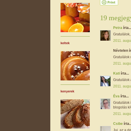
19 megjegy
Petra
írta..
Gratulálok,
2011. augu
keltek
Névtelen ír
Gratulálok 
2011. augu
Kati
írta...
Gratulálok
2011. augu
kenyerek
Éva
írta...
Gratulálok
blogolás k
2011. augu
Csibe
írta..
Juj, az a 