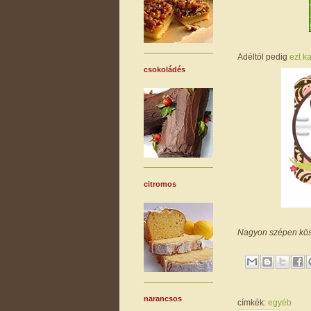
Adéltól pedig
ezt k
csokoládés
citromos
Nagyon szépen kös
narancsos
címkék:
egyéb