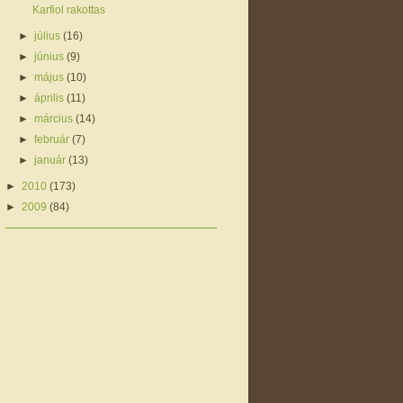
Karfiol rakottas
►
július
(16)
►
június
(9)
►
május
(10)
►
április
(11)
►
március
(14)
►
február
(7)
►
január
(13)
►
2010
(173)
►
2009
(84)