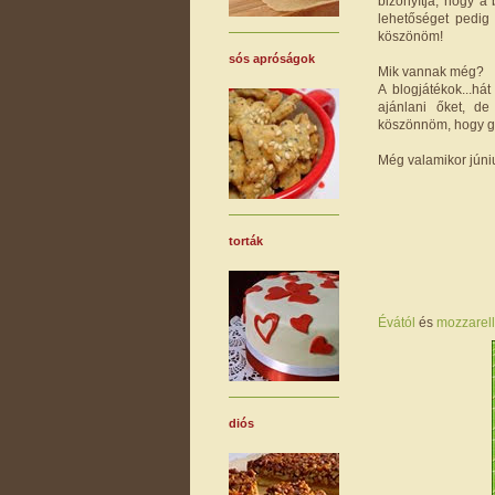
bizonyítja, hogy a
lehetőséget pedig
köszönöm!
sós apróságok
Mik vannak még?
A blogjátékok...há
ajánlani őket, de
köszönnöm, hogy g
Még valamikor júni
torták
Évától
és
mozzarell
diós