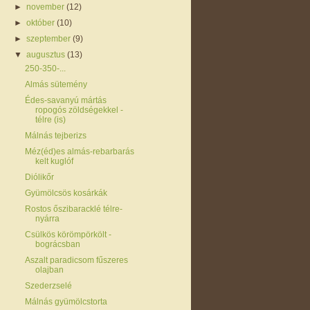
►
november
(12)
►
október
(10)
►
szeptember
(9)
▼
augusztus
(13)
250-350-...
Almás sütemény
Édes-savanyú mártás
ropogós zöldségekkel -
télre (is)
Málnás tejberizs
Méz(éd)es almás-rebarbarás
kelt kuglóf
Diólikőr
Gyümölcsös kosárkák
Rostos őszibaracklé télre-
nyárra
Csülkös körömpörkölt -
bográcsban
Aszalt paradicsom fűszeres
olajban
Szederzselé
Málnás gyümölcstorta