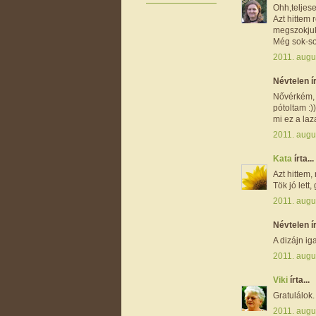
Ohh,teljes
Azt hittem 
megszokjuk
Még sok-so
2011. augu
Névtelen ír
Nővérkém, 
pótoltam :)
mi ez a la
2011. augu
Kata
írta...
Azt hittem,
Tök jó lett, 
2011. augu
Névtelen ír
A dizájn ig
2011. augu
Viki
írta...
Gratulálok.
2011. augu