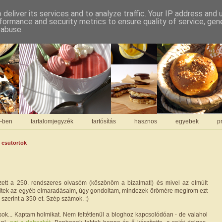
deliver its services and to analyze traffic. Your IP address and
formance and security metrics to ensure quality of service, ge
 abuse.
C-ben
tartalomjegyzék
tartósítás
hasznos
egyebek
pr
, csütörtök
zett a 250. rendszeres olvasóm (köszönöm a bizalmat!) és mivel az elmúlt
ltek az egyéb elmaradásaim, úgy gondoltam, mindezek örömére megírom ezt
szerint a 350-et. Szép számok. :)
ok... Kaptam holmikat. Nem feltétlenül a bloghoz kapcsolódóan - de valahol