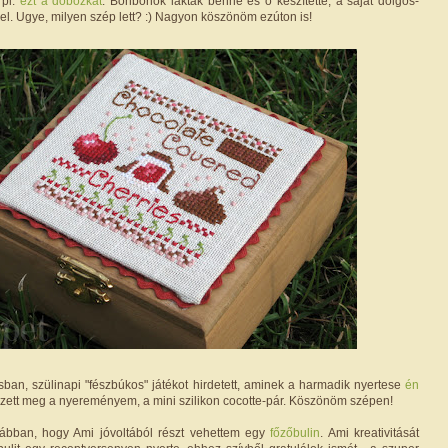
 pl.
ezt a dobozkát
. Bonbonok laktak benne és ő készítette, a saját dolgos-
l. Ugye, milyen szép lett? :) Nagyon köszönöm ezúton is!
ban, szülinapi "fészbúkos" játékot hirdetett, aminek a harmadik nyertese
én
ezett meg a nyereményem, a mini szilikon cocotte-pár. Köszönöm szépen!
rábban, hogy Ami jóvoltából részt vehettem egy
főzőbulin
. Ami kreativitását