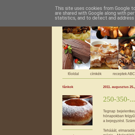
This site uses cookies from Google to 
are shared with Google along with per
statistics, and to detect and address
főoldal
címkék
receptek AB
fánkok
2011. augusztus 25.
250-350-...
Tegnap bejelentke
hónapokban felgyű
a bejegyzést. Szám 
Tehááát, elmaradás