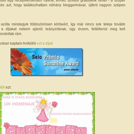
 bulit egy receptversenyen nyerte, ehhez szívből gratulálok ismét - a szuper
 és azt, hogy találkozhattam néhány bloggerinával, újfent nagyon szépen
t azóta mindegyik többszörösen körbeért, így már nincs sok teteje tovább
 a díjakat nekem ajánló leányzóknak, úgy érzem, feltétlenül meg kell
ondoltak rám.
usban kaptam Anikótól
ezt a díjat
:
itől
ezt: