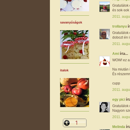
Gratulálok
és sok-sok 
2011. augu
savanyúságok
trollanyu
ír
Gratulálok
dobozt én 
2011. augu
Ami
írta...
WOW! ez az 
Na miután í
italok
És részemrő
cupp
2011. augu
egy pici
írt
Gratulálok
Nagyon szé
2011. augu
Melinda
írt