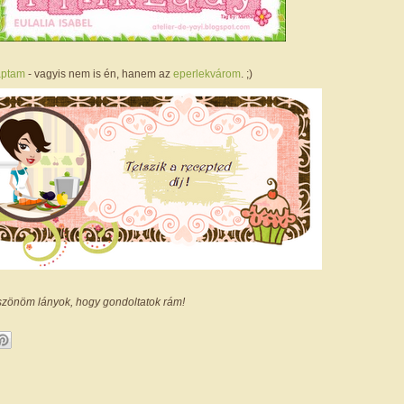
aptam
- vagyis nem is én, hanem az
eperlekvárom
. ;)
zönöm lányok, hogy gondoltatok rám!