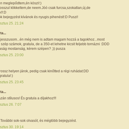
en meglepődtem,én köszi!:)
rosszul klikkeltem,de neem.Jóó csak furcsa,szokatlan,új,de
!!:D
k bejegyzést kívánok és nyugis pihenést!:D Puszi!
sztus 25. 21:24
ta...
jesszusom...én még nem is adtam magam hozzá a tagokhoz...most
) szép számok, gratula, de a 350-et lehetne kicsit feljebb tornázni :DDD
zaság mostanság, kérem szépen? ;)) pusza
sztus 25. 23:00
 rossz helyen járok, pedig csak kinőtted a régi ruhádat:DD
gratula!:)
sztus 25. 23:45
ta...
azán stílusos! És gratula a díjakhoz!!!
sztus 26. 7:07
 További sok-sok olvasót, és mégtöbb bejegyzést.
sztus 30. 19:14