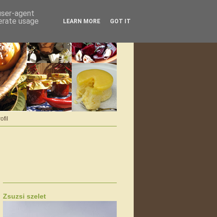
 user-agent
nerate usage
LEARN MORE
GOT IT
ofil
Zsuzsi szelet