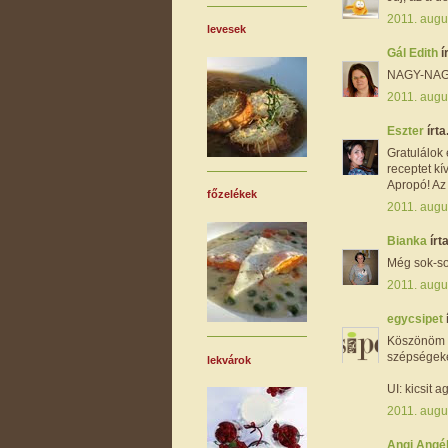
2011. augu
levesek
Gál Edith
í
NAGY-NAG
2011. augu
Eszter
írta.
Gratulálok
receptet kív
Apropó! Az 
főzelékek
2011. augu
Bianka
írta
Még sok-so
2011. augu
egycsipet
Köszönöm s
szépségeke
lekvárok
UI: kicsit 
2011. augu
Angi Angé