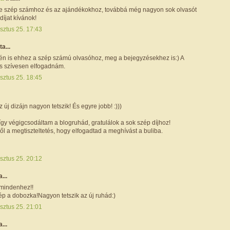
 e szép számhoz és az ajándékokhoz, továbbá még nagyon sok olvasót
díjat kívánok!
sztus 25. 17:43
ta...
 én is ehhez a szép számú olvasóhoz, meg a bejegyzésekhez is:) A
is szívesen elfogadnám.
sztus 25. 18:45
új dizájn nagyon tetszik! És egyre jobb! :)))
gy végigcsodáltam a blogruhád, gratulálok a sok szép díjhoz!
l a megtiszteltetés, hogy elfogadtad a meghívást a buliba.
sztus 25. 20:12
a...
 mindenhez!!
p a dobozka!Nagyon tetszik az új ruhád:)
sztus 25. 21:01
a...