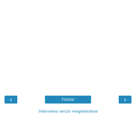
‹
›
Főoldal
Internetes verzió megtekintése