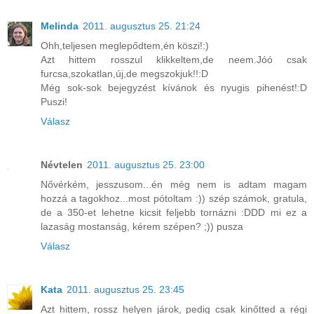
Melinda
2011. augusztus 25. 21:24
Ohh,teljesen meglepődtem,én köszi!:)
Azt hittem rosszul klikkeltem,de neem.Jóó csak
furcsa,szokatlan,új,de megszokjuk!!:D
Még sok-sok bejegyzést kívánok és nyugis pihenést!:D
Puszi!
Válasz
Névtelen
2011. augusztus 25. 23:00
Nővérkém, jesszusom...én még nem is adtam magam
hozzá a tagokhoz...most pótoltam :)) szép számok, gratula,
de a 350-et lehetne kicsit feljebb tornázni :DDD mi ez a
lazaság mostanság, kérem szépen? ;)) pusza
Válasz
Kata
2011. augusztus 25. 23:45
Azt hittem, rossz helyen járok, pedig csak kinőtted a régi