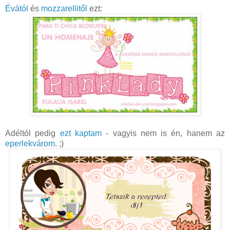
Évától
és
mozzarellitől
ezt:
Adéltól pedig
ezt kaptam
- vagyis nem is én, hanem az
eperlekvárom
. ;)