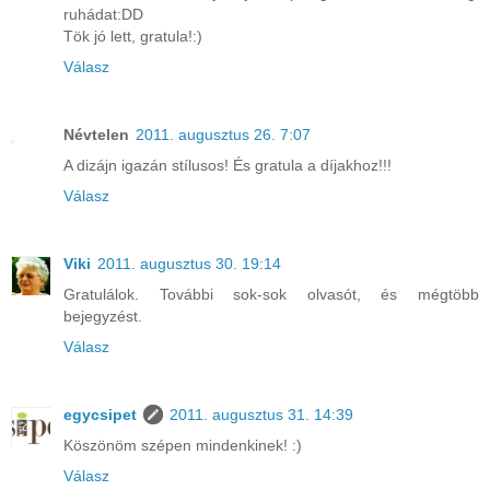
ruhádat:DD
Tök jó lett, gratula!:)
Válasz
Névtelen
2011. augusztus 26. 7:07
A dizájn igazán stílusos! És gratula a díjakhoz!!!
Válasz
Viki
2011. augusztus 30. 19:14
Gratulálok. További sok-sok olvasót, és mégtöbb
bejegyzést.
Válasz
egycsipet
2011. augusztus 31. 14:39
Köszönöm szépen mindenkinek! :)
Válasz