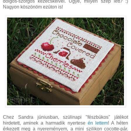
dolgos-szorgos kezecskéivel. Ugye, milyen szép lett? :)
Nagyon köszönöm ezúton is!
Chez Sandra júniusban, szülinapi "fészbúkos" játékot
hirdetett, aminek a harmadik nyertese
én lettem
! A héten
érkezett meg a nyereményem, a mini szilikon cocotte-pár.