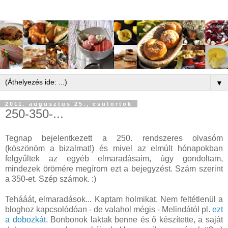
▼
2011. augusztus 25., csütörtök
250-350-...
Tegnap bejelentkezett a 250. rendszeres olvasóm
(köszönöm a bizalmat!) és mivel az elmúlt hónapokban
felgyűltek az egyéb elmaradásaim, úgy gondoltam,
mindezek örömére megírom ezt a bejegyzést. Szám szerint
a 350-et. Szép számok. :)
Tehááát, elmaradások... Kaptam holmikat. Nem feltétlenül a
bloghoz kapcsolódóan - de valahol mégis - Melindától pl.
ezt
a dobozkát
. Bonbonok laktak benne és ő készítette, a saját