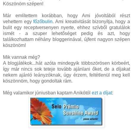
Köszönöm szépen!
Már említettem korábban, hogy Ami jóvoltából részt
vehettem egy
főzőbulin
. Ami kreativitását bizonyítja, hogy a
bulit egy receptversenyen nyerte, ehhez szívből gratulálok
ismét - a szuper lehetőséget pedig és azt, hogy
találkozhattam néhány bloggerinával, újfent nagyon szépen
köszönöm!
Mik vannak még?
A blogjátékok...hát azóta mindegyik többszörösen körbeért,
így már nincs sok teteje tovább ajánlani őket, de a díjakat
nekem ajánló leányzóknak, úgy érzem, feltétlenül meg kell
köszönnöm, hogy gondoltak rám.
Még valamikor júniusban kaptam Anikótól
ezt a díjat
: