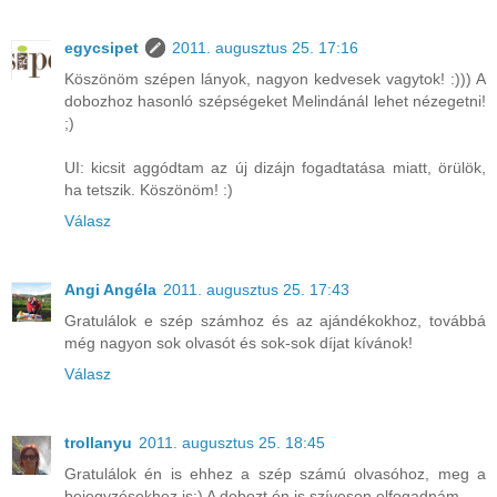
egycsipet
2011. augusztus 25. 17:16
Köszönöm szépen lányok, nagyon kedvesek vagytok! :))) A
dobozhoz hasonló szépségeket Melindánál lehet nézegetni!
;)
UI: kicsit aggódtam az új dizájn fogadtatása miatt, örülök,
ha tetszik. Köszönöm! :)
Válasz
Angi Angéla
2011. augusztus 25. 17:43
Gratulálok e szép számhoz és az ajándékokhoz, továbbá
még nagyon sok olvasót és sok-sok díjat kívánok!
Válasz
trollanyu
2011. augusztus 25. 18:45
Gratulálok én is ehhez a szép számú olvasóhoz, meg a
bejegyzésekhez is:) A dobozt én is szívesen elfogadnám.