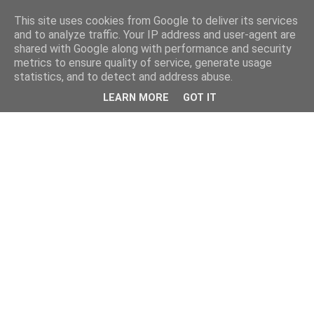
This site uses cookies from Google to deliver its services
and to analyze traffic. Your IP address and user-agent are
shared with Google along with performance and security
metrics to ensure quality of service, generate usage
statistics, and to detect and address abuse.
LEARN MORE
GOT IT