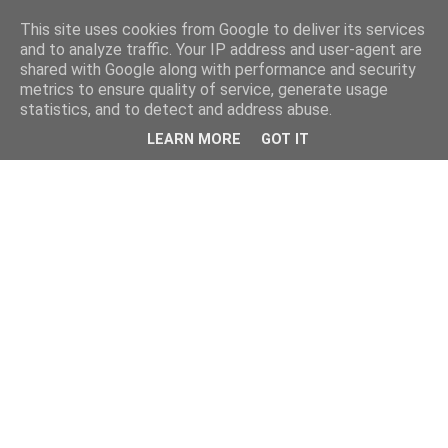
This site uses cookies from Google to deliver its services
and to analyze traffic. Your IP address and user-agent are
shared with Google along with performance and security
metrics to ensure quality of service, generate usage
statistics, and to detect and address abuse.
LEARN MORE
GOT IT