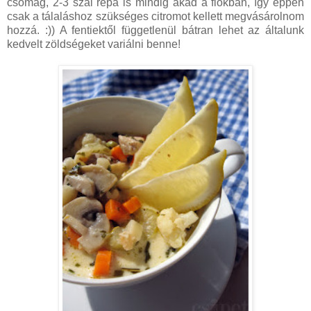
csomag, 2-3 szál répa is mindig akad a fiókban, így éppen
csak a tálaláshoz szükséges citromot kellett megvásárolnom
hozzá. :)) A fentiektől függetlenül bátran lehet az általunk
kedvelt zöldségeket variálni benne!