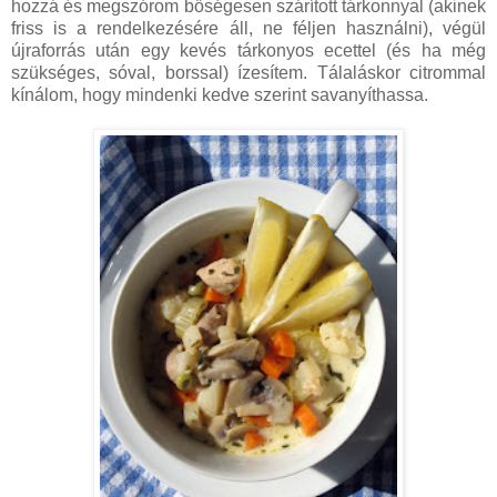
hozzá és megszórom bőségesen szárított tárkonnyal (akinek
friss is a rendelkezésére áll, ne féljen használni), végül
újraforrás után egy kevés tárkonyos ecettel (és ha még
szükséges, sóval, borssal) ízesítem. Tálaláskor citrommal
kínálom, hogy mindenki kedve szerint savanyíthassa.