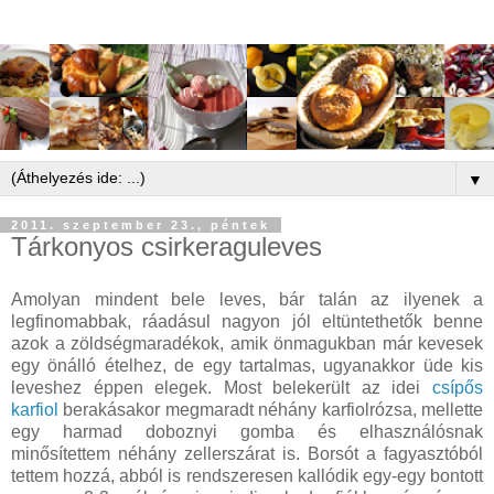
▼
2011. szeptember 23., péntek
Tárkonyos csirkeraguleves
Amolyan mindent bele leves, bár talán az ilyenek a
legfinomabbak, ráadásul nagyon jól eltüntethetők benne
azok a zöldségmaradékok, amik önmagukban már kevesek
egy önálló ételhez, de egy tartalmas, ugyanakkor üde kis
leveshez éppen elegek. Most belekerült az idei
csípős
karfiol
berakásakor megmaradt néhány karfiolrózsa, mellette
egy harmad doboznyi gomba és elhasználósnak
minősítettem néhány zellerszárat is. Borsót a fagyasztóból
tettem hozzá, abból is rendszeresen kallódik egy-egy bontott