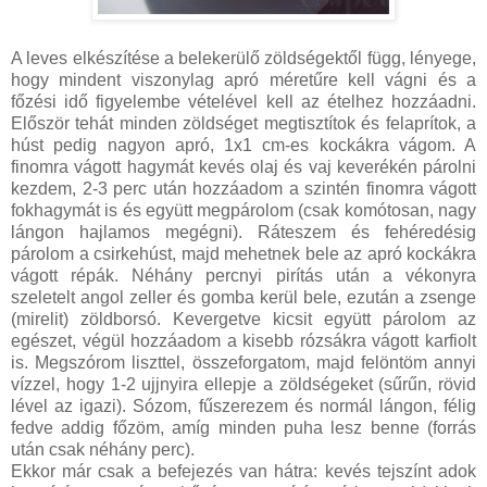
A leves elkészítése a belekerülő zöldségektől függ, lényege,
hogy mindent viszonylag apró méretűre kell vágni és a
főzési idő figyelembe vételével kell az ételhez hozzáadni.
Először tehát minden zöldséget megtisztítok és felaprítok, a
húst pedig nagyon apró, 1x1 cm-es kockákra vágom. A
finomra vágott hagymát kevés olaj és vaj keverékén párolni
kezdem, 2-3 perc után hozzáadom a szintén finomra vágott
fokhagymát is és együtt megpárolom (csak komótosan, nagy
lángon hajlamos megégni). Ráteszem és fehéredésig
párolom a csirkehúst, majd mehetnek bele az apró kockákra
vágott répák. Néhány percnyi pirítás után a vékonyra
szeletelt angol zeller és gomba kerül bele, ezután a zsenge
(mirelit) zöldborsó. Kevergetve kicsit együtt párolom az
egészet, végül hozzáadom a kisebb rózsákra vágott karfiolt
is. Megszórom liszttel, összeforgatom, majd felöntöm annyi
vízzel, hogy 1-2 ujjnyira ellepje a zöldségeket (sűrűn, rövid
lével az igazi). Sózom, fűszerezem és normál lángon, félig
fedve addig főzöm, amíg minden puha lesz benne (forrás
után csak néhány perc).
Ekkor már csak a befejezés van hátra: kevés tejszínt adok