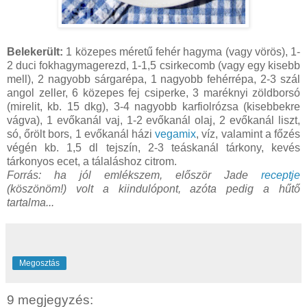
Belekerült:
1 közepes méretű fehér hagyma (vagy vörös), 1-
2 duci fokhagymagerezd, 1-1,5 csirkecomb (vagy egy kisebb
mell), 2 nagyobb sárgarépa, 1 nagyobb fehérrépa, 2-3 szál
angol zeller, 6 közepes fej csiperke, 3 maréknyi zöldborsó
(mirelit, kb. 15 dkg), 3-4 nagyobb karfiolrózsa (kisebbekre
vágva), 1 evőkanál vaj, 1-2 evőkanál olaj, 2 evőkanál liszt,
só, őrölt bors, 1 evőkanál házi
vegamix
, víz, valamint a főzés
végén kb. 1,5 dl tejszín, 2-3 teáskanál tárkony, kevés
tárkonyos ecet, a tálaláshoz citrom.
Forrás: ha jól emlékszem, először Jade
receptje
(köszönöm!)
volt a kiindulópont, azóta pedig a hűtő
tartalma...
Megosztás
9 megjegyzés: