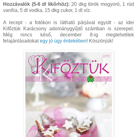
Hozzávalók (5-6 dl likőrhöz):
20 dkg török mogyoró, 1 rúd
vanília, 5 dl vodka, 15 dkg cukor, 1 dl víz.
A recept - a fotókon is látható párjával együtt - az idei
Kifőztük Karácsony adománygyűjtő számban is szerepel.
Még nincs késő, december 8-ig megtehetitek
felajánlásaitokat
egy jó ügy érdekében
! Köszönjük!