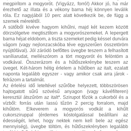
megpirítom a mogyorót. (Vigyázz, forró!) Akkor jó, ha már
érezhető az illata és a vékony barna héj könnyen leválik
róla. Ez nagyjából 10 perc alatt következik be, de függ a
szemek méretétől.
A sütőből kivéve hagyom kihűlni, majd két kezem között
dörzsölgetve megtisztítom a mogyorószemeket. A lepergett
barna héjat eldobom, a tiszta szemeket pedig késsel durvára
vágom (vagy nejlonzacskóba téve egyszerűen összetöröm
nyújtófával). Jól záródó befőttes üvegbe teszem a felhasított
vaníliarudat, mellészórom a tört mogyorót és felöntöm a
vodkával. Összerázom és a hűtőszekrénybe teszem az
üveget. Két-három hétig érlelem a hűtőben az italt, ezalatt
naponta legalább egyszer - vagy amikor csak arra járok -
felrázom a tartalmát.
Az érlelési idő leteltével szűrőbe helyezett, többszörösen
hajtogatott sűrű szövésű anyagon (vagy kávéfilteren)
keresztül átszűröm az italt*. Szirupot főzök a cukorból és a
vízből: forrás után lassú tűzön 2 percig forralom, majd
kihűtöm. Elkeverem a mogyorós vodkát a kihűlt
cukorsziruppal (érdemes kóstolgatással beállítani az
édességét, lehet, hogy nektek nem kell bele az egész
mennyiség), üvegbe töltöm, és hűtőszekrényben legalább