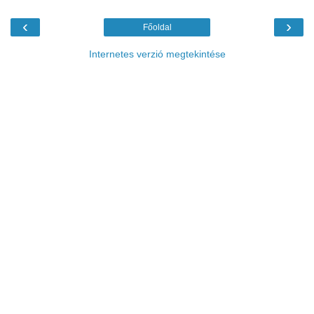
‹
›
Főoldal
Internetes verzió megtekintése