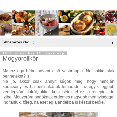
▼
2011. november 20., vasárnap
Mogyorólikőr
Mához egy hétre advent első vasárnapja. Ne sokkoljalak
benneteket? :)
Na jó, akkor csak annyit súgok meg, hogy mindjárt
karácsony és ha nem akartok lemaradni az egyik legjobb
vendégváró italról, akkor készítsétek el ezt a receptet, de
izibe! Mogyorórajongóknak érdemes nagyobb mennyiséggel
indítaniuk, főleg, ha esetleg ajándékba is készül belőle.