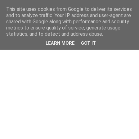
This site uses cookies from Google to deliver its services
and to analyze traffic. Your IP address and user-agent are
shared with Google along with performance and security
metrics to ensure quality of service, generate usage
statistics, and to detect and address abuse.
LEARN MORE
GOT IT