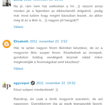
Na jó, rám nem hat sokkolóan a hír...:)) viszont annyi
minden jár a fejemben az elkészítendő dolgokról....pedig
már most tudom hogy megint káoszban leszek...és akkor
még itt ez a likőr is...:)) nagyon jòl hangzik!!!
Válasz
Elisabeth
2011. november 22. 3:52
Hát, te aztán nagyon finom liköröket készitesz, de ez a
mogyorós likör, szuper finom. Közelednek az ünnepek,
gondolom boldog vendégeid lesznek nálad mikor
megkostolják a finomságokat amit készitesz!
Válasz
egycsipet
2011. november 22. 19:52
Köszi szépen mindenkinek! :))
Raindrop, én csak a török mogyorót szeretem, de azt
nagyooon. Gyerekkorom óta az egyik legnagyobb favorit,