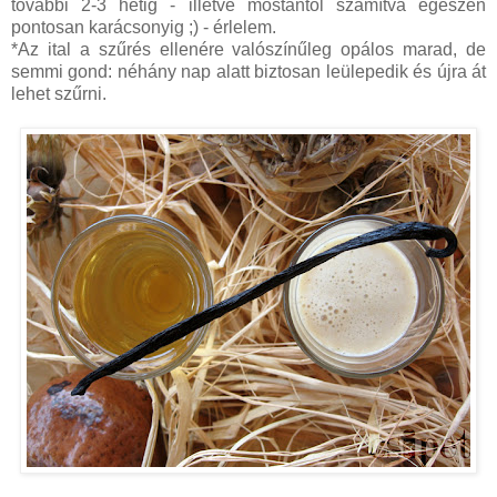
további 2-3 hétig - illetve mostantól számítva egészen
pontosan karácsonyig ;) - érlelem.
*Az ital a szűrés ellenére valószínűleg opálos marad, de
semmi gond: néhány nap alatt biztosan leülepedik és újra át
lehet szűrni.