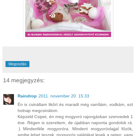
Megosztás
14 megjegyzés:
Raindrop
2011. november 20. 15:33
Én is csináltam likőrt és maradt még vaníliám, vodkám, ezt
holnap megcsinálom.
Képzeld Csipet, én meg mogyoró rajongásban szenvedek 1
éve. Régen is szerettem, de újabban naponta gondolok rá.
:) Mindenféle mogyoróra. Mindent mogyoróolajjal főzök,
amibe lehet teszek, mogyorós salátákat lesek a neten, vagy