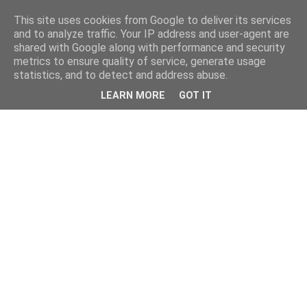
This site uses cookies from Google to deliver its services
and to analyze traffic. Your IP address and user-agent are
shared with Google along with performance and security
metrics to ensure quality of service, generate usage
statistics, and to detect and address abuse.
LEARN MORE
GOT IT