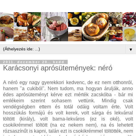
▼
2011. december 20., kedd
Karácsonyi aprósütemények: néró
A néró egy nagy gyerekkori kedvenc, de ez nem otthonról,
hanem "a cukiból". Nem tudom, ma hogyan árulják, anno
édes aprósüteményt kérve ezt mérték zacskóba - bár mi
emlékeim szerint sohasem vettünk. Mindig csak
vendégségben ettem és totál odáig voltam érte. Volt
hosszúkás formájú és volt kerek, volt sárga és lekvárral
töltött (király), volt barna-lekváros (ez is oké), volt
csokikrémmel töltött (na ez nekem nem), na és lehetett
rózsaszínűt is kapni, talán ezt is csokikrémmel töltötték, nem