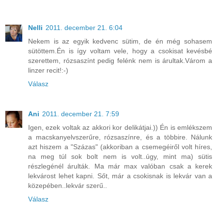
Nelli
2011. december 21. 6:04
Nekem is az egyik kedvenc sütim, de én még sohasem
sütöttem.Én is így voltam vele, hogy a csokisat kevésbé
szerettem, rózsaszínt pedig felénk nem is árultak.Várom a
linzer recit!:-)
Válasz
Ani
2011. december 21. 7:59
Igen, ezek voltak az akkori kor delikátjai.)) Én is emlékszem
a macskanyelvszerűre, rózsaszínre, és a többire. Nálunk
azt hiszem a "Százas" (akkoriban a csemegéiről volt híres,
na meg túl sok bolt nem is volt..úgy, mint ma) sütis
részlegénél árulták. Ma már max valóban csak a kerek
lekvárost lehet kapni. Sőt, már a csokisnak is lekvár van a
közepében..lekvár szerű..
Válasz