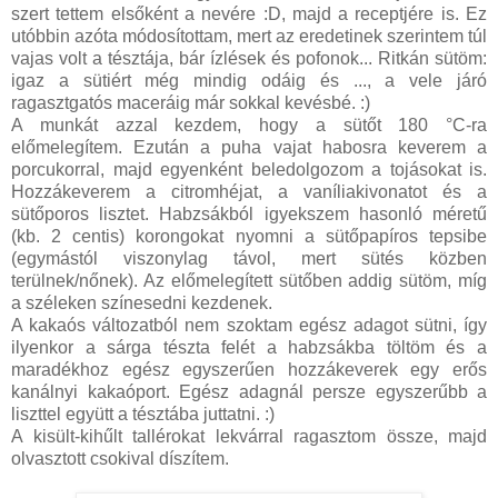
szert tettem elsőként a nevére :D, majd a receptjére is. Ez
utóbbin azóta módosítottam, mert az eredetinek szerintem túl
vajas volt a tésztája, bár ízlések és pofonok... Ritkán sütöm:
igaz a sütiért még mindig odáig és ..., a vele járó
ragasztgatós maceráig már sokkal kevésbé. :)
A munkát azzal kezdem, hogy a sütőt 180 °C-ra
előmelegítem. Ezután a puha vajat habosra keverem a
porcukorral, majd egyenként beledolgozom a tojásokat is.
Hozzákeverem a citromhéjat, a vaníliakivonatot és a
sütőporos lisztet. Habzsákból igyekszem hasonló méretű
(kb. 2 centis) korongokat nyomni a sütőpapíros tepsibe
(egymástól viszonylag távol, mert sütés közben
terülnek/nőnek). Az előmelegített sütőben addig sütöm, míg
a széleken színesedni kezdenek.
A kakaós változatból nem szoktam egész adagot sütni, így
ilyenkor a sárga tészta felét a habzsákba töltöm és a
maradékhoz egész egyszerűen hozzákeverek egy erős
kanálnyi kakaóport. Egész adagnál persze egyszerűbb a
liszttel együtt a tésztába juttatni. :)
A kisült-kihűlt tallérokat lekvárral ragasztom össze, majd
olvasztott csokival díszítem.