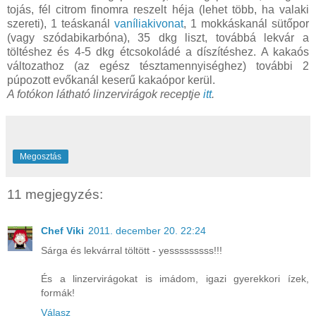
tojás, fél citrom finomra reszelt héja (lehet több, ha valaki
szereti), 1 teáskanál
vaníliakivonat
, 1 mokkáskanál sütőpor
(vagy szódabikarbóna), 35 dkg liszt, továbbá lekvár a
töltéshez és 4-5 dkg étcsokoládé a díszítéshez. A kakaós
változathoz (az egész tésztamennyiséghez) további 2
púpozott evőkanál keserű kakaópor kerül.
A fotókon látható linzervirágok receptje
itt
.
Megosztás
11 megjegyzés:
Chef Viki
2011. december 20. 22:24
Sárga és lekvárral töltött - yesssssssss!!!
És a linzervirágokat is imádom, igazi gyerekkori ízek,
formák!
Válasz