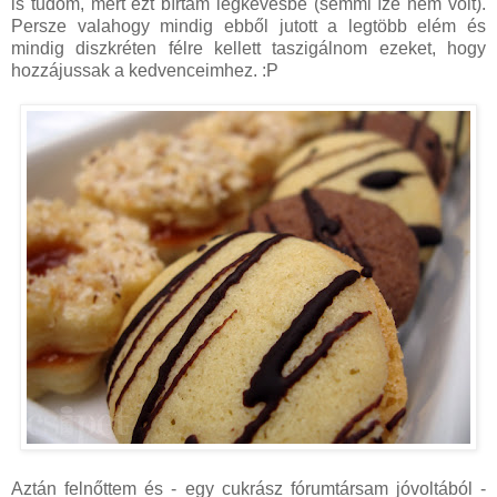
is tudom, mert ezt bírtam legkevésbé (semmi íze nem volt).
Persze valahogy mindig ebből jutott a legtöbb elém és
mindig diszkréten félre kellett taszigálnom ezeket, hogy
hozzájussak a kedvenceimhez. :P
Aztán felnőttem és - egy cukrász fórumtársam jóvoltából -