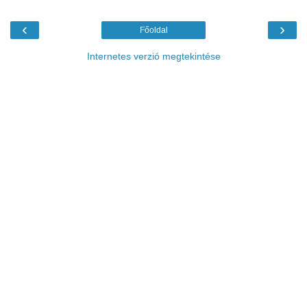
‹
›
Főoldal
Internetes verzió megtekintése