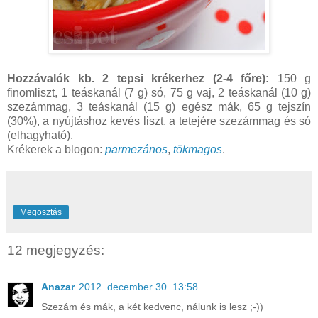
Hozzávalók kb. 2 tepsi krékerhez (2-4 főre):
150 g
finomliszt, 1 teáskanál (7 g) só, 75 g vaj, 2 teáskanál (10 g)
szezámmag, 3 teáskanál (15 g) egész mák, 65 g tejszín
(30%), a nyújtáshoz kevés liszt, a tetejére szezámmag és só
(elhagyható).
Krékerek a blogon:
parmezános
,
tökmagos
.
Megosztás
12 megjegyzés:
Anazar
2012. december 30. 13:58
Szezám és mák, a két kedvenc, nálunk is lesz ;-))