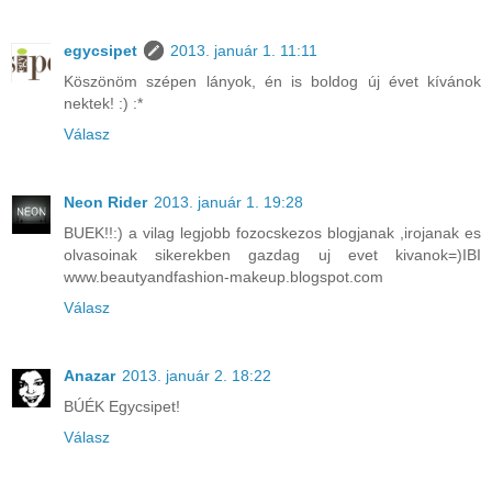
egycsipet
2013. január 1. 11:11
Köszönöm szépen lányok, én is boldog új évet kívánok
nektek! :) :*
Válasz
Neon Rider
2013. január 1. 19:28
BUEK!!:) a vilag legjobb fozocskezos blogjanak ,irojanak es
olvasoinak sikerekben gazdag uj evet kivanok=)IBI
www.beautyandfashion-makeup.blogspot.com
Válasz
Anazar
2013. január 2. 18:22
BÚÉK Egycsipet!
Válasz