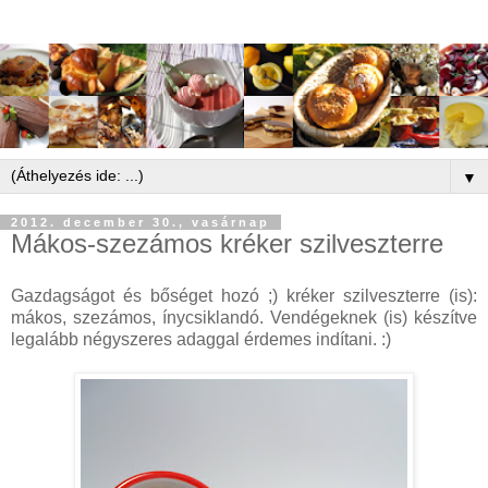
▼
2012. december 30., vasárnap
Mákos-szezámos kréker szilveszterre
Gazdagságot és bőséget hozó ;) kréker szilveszterre (is):
mákos, szezámos, ínycsiklandó. Vendégeknek (is) készítve
legalább négyszeres adaggal érdemes indítani. :)