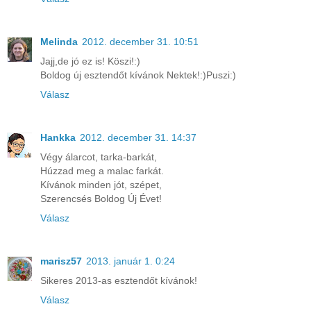
Melinda
2012. december 31. 10:51
Jajj,de jó ez is! Köszi!:)
Boldog új esztendőt kívánok Nektek!:)Puszi:)
Válasz
Hankka
2012. december 31. 14:37
Végy álarcot, tarka-barkát,
Húzzad meg a malac farkát.
Kívánok minden jót, szépet,
Szerencsés Boldog Új Évet!
Válasz
marisz57
2013. január 1. 0:24
Sikeres 2013-as esztendőt kívánok!
Válasz