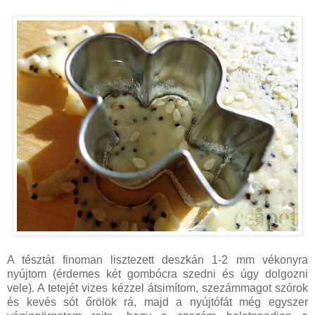
A tésztát finoman lisztezett deszkán 1-2 mm vékonyra
nyújtom (érdemes két gombócra szedni és úgy dolgozni
vele). A tetejét vizes kézzel átsimítom, szezámmagot szórok
és kevés sót őrölök rá, majd a nyújtófát még egyszer