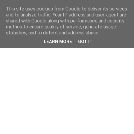
This site uses cookies from Google to deliver its services
and to analyze traffic. Your IP address and user-agent are
shared with Google along with performance and security
metrics to ensure quality of service, generate usage
statistics, and to detect and address abuse.
LEARN MORE
GOT IT