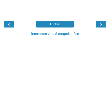
‹
›
Főoldal
Internetes verzió megtekintése