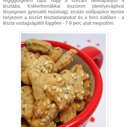
végiggörgetem rajta, hogy a szezám beletapadjon a
tésztába. Krékerformákkal kiszúrom (derelyevágóval
lényegesen gyorsabb mulatság), ezután sütőpapíros tepsire
helyezem a kiszúrt tésztadarabokat és a forró sütőben - a
tészta vastagságától függően - 7-9 perc alatt megsütöm.