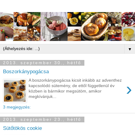
▼
2013. szeptember 30., hétfő
Boszorkánypogácsa
A boszorkánypogácsa kicsit inkább az adventhez
›
kapcsolódó sütemény, de ettől függetlenül év
közben is bármikor megsütöm, amikor
megkívánjuk...
3 megjegyzés:
2013. szeptember 23., hétfő
Sütőtökös cookie