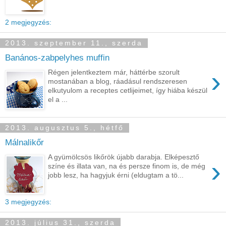
2 megjegyzés:
2013. szeptember 11., szerda
Banános-zabpelyhes muffin
›
Régen jelentkeztem már, háttérbe szorult
mostanában a blog, ráadásul rendszeresen
elkutyulom a receptes cetlijeimet, így hiába készül
el a ...
2013. augusztus 5., hétfő
Málnalikőr
A gyümölcsös likőrök újabb darabja. Elképesztő
›
színe és illata van, na és persze finom is, de még
jobb lesz, ha hagyjuk érni (eldugtam a tö...
3 megjegyzés:
2013. július 31., szerda