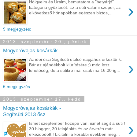
Hölgyeim és Uraim, bemutatom a "betyárjó"
›
kategória győztesét. Ez a süti valami szuper, az
elkövetkező hónapokban egészen biztos,...
9 megjegyzés:
2013. szeptember 20., péntek
Mogyoróvajas kosárkák
Az idei őszi Segítsüti utolsó napjához érkeztünk.
›
Bár az ajándékbolt kiürítésére ;) még lesz
lehetőség, de a sütikre már csak ma 16:00-ig...
6 megjegyzés:
2013. szeptember 17., kedd
Mogyoróvajas kosárkák -
Segítsüti 2013 ősz
›
Ismét szeptember közepe van, ismét segít a süti !
30 blogger, 30 felajánlás és az árverés már
elkezdődött ! Licitálni a korábbi években meg...