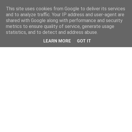
This site uses cookies from Google to deliver its services
and to analyze traffic. Your IP address and user-agent are
shared with Google along with performance and security
metrics to ensure quality of service, generate usage
statistics, and to detect and address abuse.
LEARN MORE
GOT IT