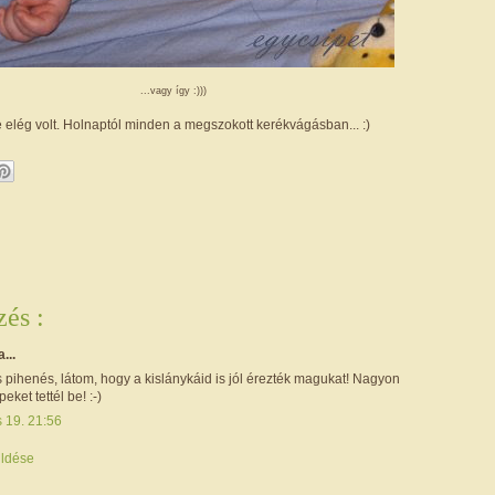
...vagy így :)))
 de elég volt. Holnaptól minden a megszokott kerékvágásban... :)
és :
a...
is pihenés, látom, hogy a kislánykáid is jól érezték magukat! Nagyon
eket tettél be! :-)
s 19. 21:56
ldése