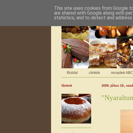
This site uses cookies from Google to 
are shared with Google along with per
statistics, and to detect and address
főoldal
címkék
receptek AB
fánkok
2009. július 19., vas
"Nyaraltu