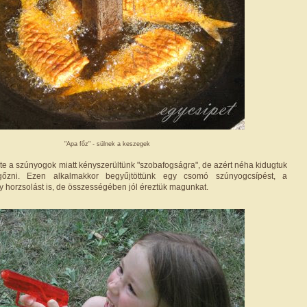
"Apa főz" - sülnek a keszegek
te a szúnyogok miatt kényszerültünk "szobafogságra", de azért néha kidugtuk
gőzni. Ezen alkalmakkor begyűjtöttünk egy csomó szúnyogcsípést, a
horzsolást is, de összességében jól éreztük magunkat.