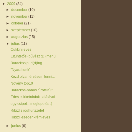
▼
2009
(84)
►
december
(10)
►
november
(11)
►
október
(21)
►
szeptember
(10)
►
augusztus
(15)
▼
július
(11)
Cukkinileves
Eltüntetős (bűvész :D) menü
Barackos pud(d)ing
"Nyaraltunk"
Kezd olyan érzésem lenni...
Növény top10
Barackos-habos túrófelfújt
Édes csirkefalatok salátával
egy csipet... meglepetés :)
Ribizlis joghurtszelet
Ribizli-szeder krémleves
►
június
(6)