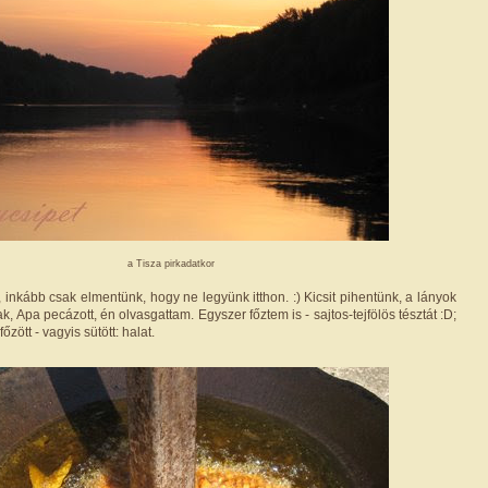
a Tisza pirkadatkor
s, inkább csak elmentünk, hogy ne legyünk itthon. :) Kicsit pihentünk, a lányok
tak, Apa pecázott, én olvasgattam. Egyszer főztem is - sajtos-tejfölös tésztát :D;
őzött - vagyis sütött: halat.