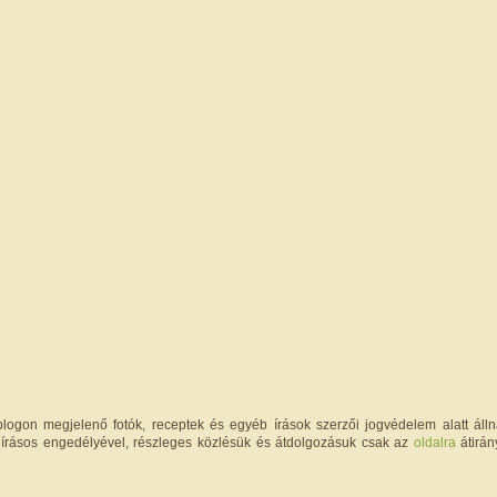
logon megjelenő fotók, receptek és egyéb írások szerzői jogvédelem alatt állna
írásos engedélyével, részleges közlésük és átdolgozásuk csak az
oldalra
átirán