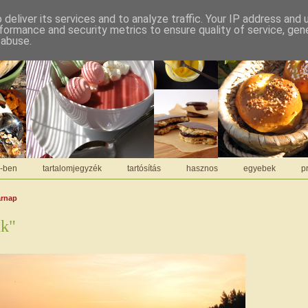
deliver its services and to analyze traffic. Your IP address and
formance and security metrics to ensure quality of service, ge
 abuse.
C-ben
tartalomjegyzék
tartósítás
hasznos
egyebek
pr
árnap
nk"