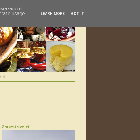
 user-agent
nerate usage
LEARN MORE
GOT IT
ofil
Zsuzsi szelet