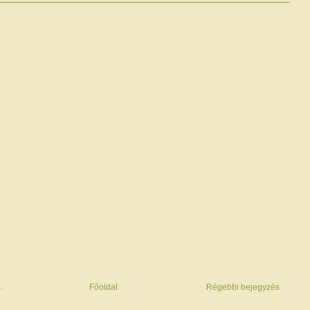
s
Főoldal
Régebbi bejegyzés