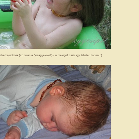
olverbajnokom (az orrán a "jóság jelével") - a meleget csak így lehetett kibírni :)