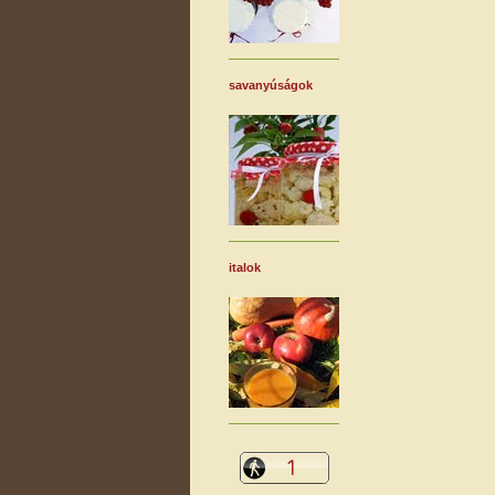
savanyúságok
italok