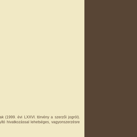
k (1999. évi LXXVI. törvény a szerzői jogról).
yító hivatkozással lehetséges, vagyonszerzésre