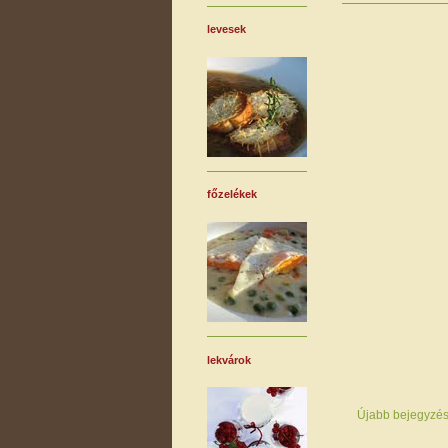
levesek
főzelékek
lekvárok
Újabb bejegyzé