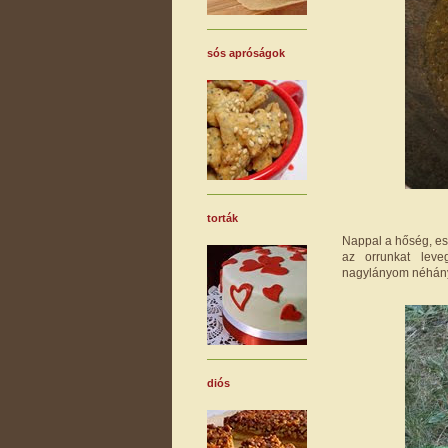
sós apróságok
torták
Nappal a hőség, es
az orrunkat leve
nagylányom néhány 
diós