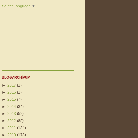
Select Language
▼
BLOGARCHÍVUM
►
2017
(1)
►
2016
(1)
►
2015
(7)
►
2014
(34)
►
2013
(52)
►
2012
(85)
►
2011
(134)
►
2010
(173)