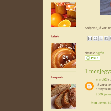
Szép volt, jó volt,
keltek
címkék:
egyéb
1 megjegyz
kenyerek
margit2
írt
Jó volt a k
aranyos kép
2009. júliu
Megjegyzés kü