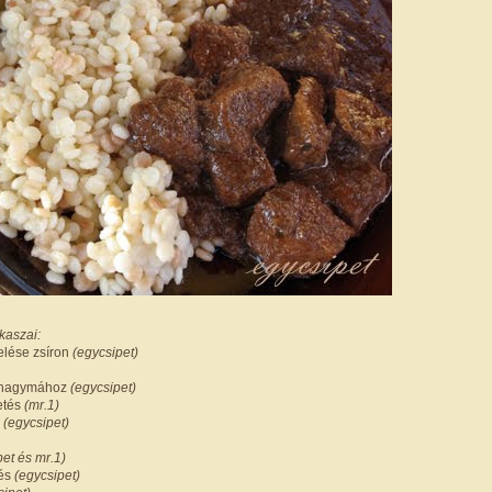
kaszai:
lése zsíron
(egycsipet)
 hagymához
(egycsipet)
etés
(mr.1)
s
(egycsipet)
pet és
mr.1)
tés
(egycsipet)