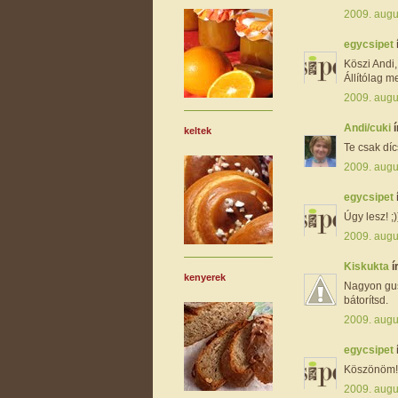
2009. augu
egycsipet
Köszi Andi, 
Állítólag m
2009. augu
Andi/cuki
í
keltek
Te csak díc
2009. augu
egycsipet
Úgy lesz! ;)
2009. augu
Kiskukta
í
kenyerek
Nagyon gus
bátorítsd.
2009. augu
egycsipet
Köszönöm! 
2009. augu