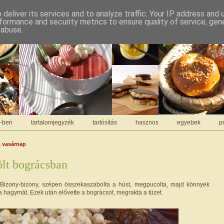
deliver its services and to analyze traffic. Your IP address and
formance and security metrics to ensure quality of service, ge
 abuse.
C-ben
tartalomjegyzék
tartósítás
hasznos
egyebek
pr
, vasárnap
lt bográcsban
) Bizony-bizony, szépen összekaszabolta a húst, megpucolta, majd könnyek
 a hagymát. Ezek után elővette a bográcsot, megrakta a tüzet.