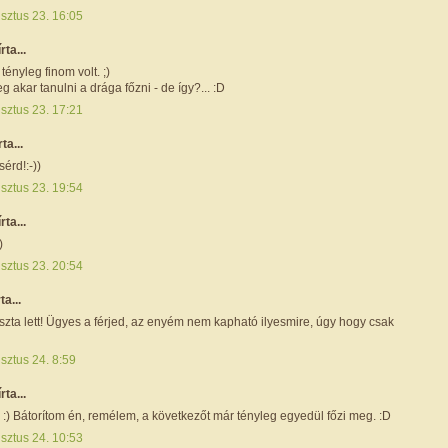
sztus 23. 16:05
írta...
tényleg finom volt. ;)
eg akar tanulni a drága főzni - de így?... :D
sztus 23. 17:21
rta...
sérd!:-))
sztus 23. 19:54
írta...
)
sztus 23. 20:54
rta...
zta lett! Ügyes a férjed, az enyém nem kapható ilyesmire, úgy hogy csak
sztus 24. 8:59
írta...
:) Bátorítom én, remélem, a következőt már tényleg egyedül főzi meg. :D
sztus 24. 10:53