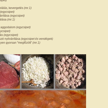
sipet)
lálás, kevergetés
(mr.1)
(egycsipet)
vánítása
(egycsipet)
rálása
(mr.1)
i aggodalom
(egycsipet)
ycsipet)
tás
(egycsipet)
sszé nyilvánítása
(egycsipet és vendégek)
ilyen gyorsan "megfőzött"
(mr.1)