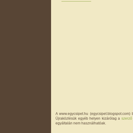
A www.egycsipet.hu (egycsipet.blogspot.com) b
Újraközlésük egyéb helyen kizárólag a
szerző
egyáltalán nem használhatóak.