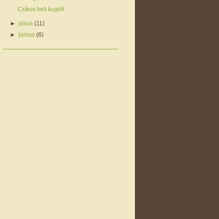
Csíkos kelt kuglóf
►
július
(11)
►
június
(6)