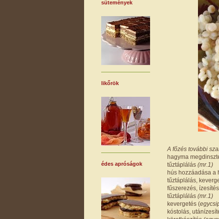
sütemények
likőrök
A főzés további sza
hagyma megdinszte
édes apróságok
tűztáplálás
(mr.1)
hús hozzáadása a
tűztáplálás, keverg
fűszerezés, ízesíté
tűztáplálás
(mr.1)
kevergetés (
egycsi
kóstolás, utánízesí