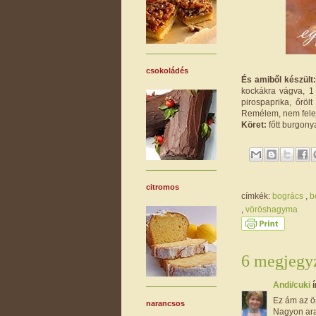
csokoládés
És amiből készült
kockákra vágva, 1 
pirospaprika, őröl
Remélem, nem felejt
Köret:
főtt burgony
citromos
címkék:
bogrács
,
b
,
vöröshagyma
6 megjegyz
Andi/cuki
í
Ez ám az ö
narancsos
Nagyon aran