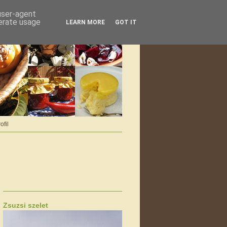
 user-agent
nerate usage
LEARN MORE
GOT IT
ofil
Zsuzsi szelet