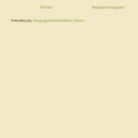
s
Főoldal
Régebbi bejegyzés
Feliratkozás:
Megjegyzések küldése ( Atom )