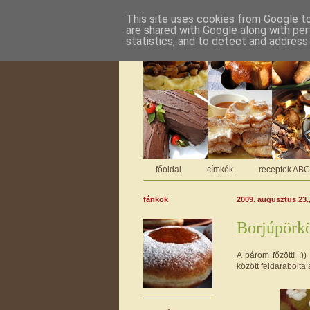
This site uses cookies from Google to 
are shared with Google along with per
statistics, and to detect and address
főoldal
címkék
receptek AB
fánkok
2009. augusztus 23.
Borjúpörkö
A párom főzött! :)
között feldarabolta