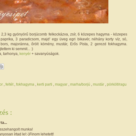
:
2,3 kg gyönyörű borjúcomb felkockázva, zsír, 6 közepes hagyma - közepes
paprika, 3 paradicsom, majd' egy üveg egri bikavér, néhány korty víz, só,
t bors, majoránna, őrölt kömény, mustár, Erős Pista, 2 gerezd fokhagyma.
ettem ki semmit... :)
a, tarhonya,
kenyér
+ savanyúságok.
or
,
feltét
,
fokhagyma
,
kerti parti
,
magyar
,
marha/borjú
,
mustár
,
pörkölt/ragu
és :
rta...
sszehangolt munka!
yosan írtad le!:-)Finom lehetett!