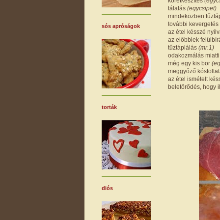
köretkészítés
(egyc
tálalás
(egycsipet)
mindeközben tűztáp
további kevergetés
sós apróságok
az étel késszé nyil
az előbbiek felülbí
tűztáplálás
(mr.1)
odakozmálás miatt
még egy kis bor
(eg
meggyőző kóstolta
az étel ismételt ké
beletörődés, hogy 
torták
diós