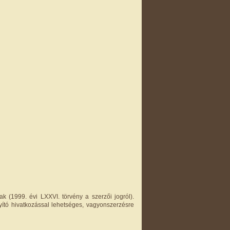
k (1999. évi LXXVI. törvény a szerzői jogról).
yító hivatkozással lehetséges, vagyonszerzésre