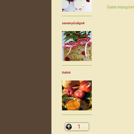
Újabb bejegyzé
savanyúságok
italok