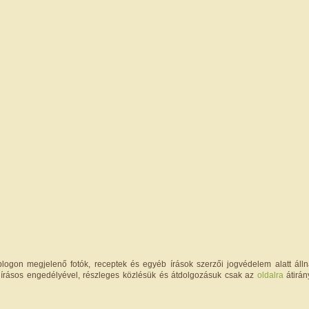
logon megjelenő fotók, receptek és egyéb írások szerzői jogvédelem alatt állna
írásos engedélyével, részleges közlésük és átdolgozásuk csak az
oldalra
átirán