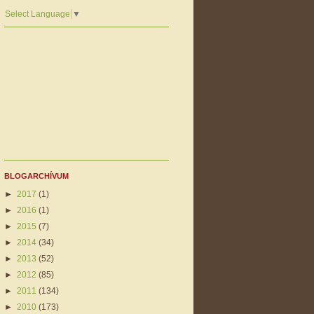
Select Language
▼
BLOGARCHÍVUM
►
2017
(1)
►
2016
(1)
►
2015
(7)
►
2014
(34)
►
2013
(52)
►
2012
(85)
►
2011
(134)
►
2010
(173)