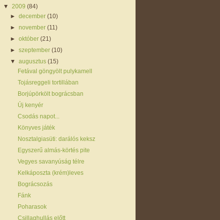
▼
2009
(84)
►
december
(10)
►
november
(11)
►
október
(21)
►
szeptember
(10)
▼
augusztus
(15)
Fetával göngyölt pulykamell
Tojásreggeli tortillában
Borjúpörkölt bográcsban
Új kenyér
Csodás napot...
Könyves játék
Nosztalgiasüti: darálós keksz
Egyszerű almás-körtés pite
Vegyes savanyúság télre
Kelkáposzta (krém)leves
Bográcsozás
Fánk
Poharasok
Csillaghullás előtt