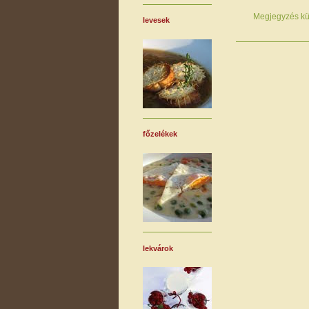
Megjegyzés kü
levesek
főzelékek
lekvárok