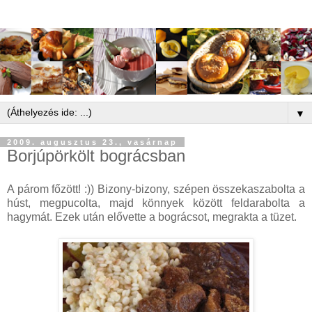
▼
2009. augusztus 23., vasárnap
Borjúpörkölt bográcsban
A párom főzött! :)) Bizony-bizony, szépen összekaszabolta a
húst, megpucolta, majd könnyek között feldarabolta a
hagymát. Ezek után elővette a bográcsot, megrakta a tüzet.