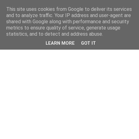
This site uses cookies from Google to deliver its services
and to analyze traffic. Your IP address and user-agent are
shared with Google along with performance and security
metrics to ensure quality of service, generate usage
statistics, and to detect and address abuse.
LEARN MORE
GOT IT