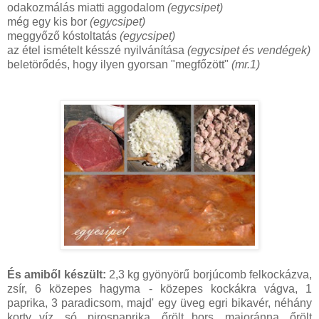
odakozmálás miatti aggodalom
(egycsipet)
még egy kis bor
(egycsipet)
meggyőző kóstoltatás
(egycsipet)
az étel ismételt késszé nyilvánítása
(egycsipet és vendégek)
beletörődés, hogy ilyen gyorsan "megfőzött"
(mr.1)
És amiből készült:
2,3 kg gyönyörű borjúcomb felkockázva,
zsír, 6 közepes hagyma - közepes kockákra vágva, 1
paprika, 3 paradicsom, majd' egy üveg egri bikavér, néhány
korty víz, só, pirospaprika, őrölt bors, majoránna, őrölt