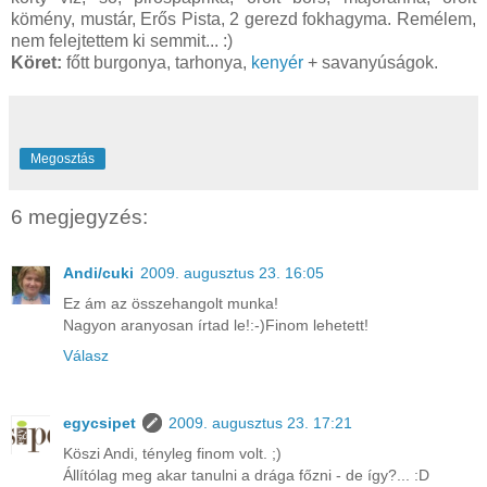
kömény, mustár, Erős Pista, 2 gerezd fokhagyma. Remélem,
nem felejtettem ki semmit... :)
Köret:
főtt burgonya, tarhonya,
kenyér
+ savanyúságok.
Megosztás
6 megjegyzés:
Andi/cuki
2009. augusztus 23. 16:05
Ez ám az összehangolt munka!
Nagyon aranyosan írtad le!:-)Finom lehetett!
Válasz
egycsipet
2009. augusztus 23. 17:21
Köszi Andi, tényleg finom volt. ;)
Állítólag meg akar tanulni a drága főzni - de így?... :D