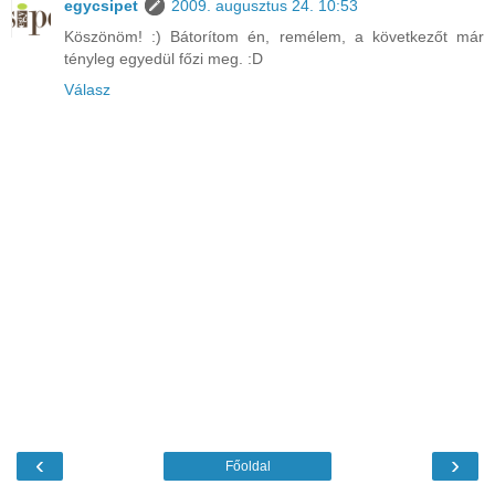
egycsipet
2009. augusztus 24. 10:53
Köszönöm! :) Bátorítom én, remélem, a következőt már
tényleg egyedül főzi meg. :D
Válasz
‹
›
Főoldal