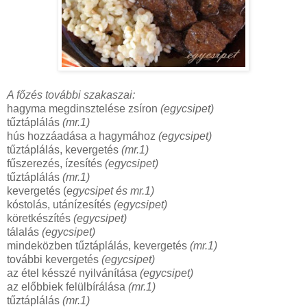
A főzés további szakaszai:
hagyma megdinsztelése zsíron
(egycsipet)
tűztáplálás
(mr.1)
hús hozzáadása a hagymához
(egycsipet)
tűztáplálás, kevergetés
(mr.1)
fűszerezés, ízesítés
(egycsipet)
tűztáplálás
(mr.1)
kevergetés (
egycsipet és
mr.1)
kóstolás, utánízesítés
(egycsipet)
köretkészítés
(egycsipet)
tálalás
(egycsipet)
mindeközben tűztáplálás, kevergetés
(mr.1)
további kevergetés
(egycsipet)
az étel késszé nyilvánítása
(egycsipet)
az előbbiek felülbírálása
(mr.1)
tűztáplálás
(mr.1)