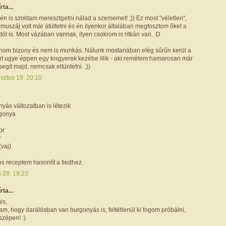
írta...
 én is szoktam meresztgetni nálad a szememet! ;)) Ez most "véletlen",
muszáj volt már átültetni és én ilyenkor általában megfosztom őket a
tól is. Most vázában vannak, ilyen csokrom is ritkán van. :D
finom bizony és nem is munkás. Nálunk mostanában elég sűrűn kerül a
rt ugye éppen egy kisgyerek kezébe illik - aki remélem hamarosan már
 segít majd, nemcsak eltüntetni. ;))
sztus 19. 20:10
yás változatban is létezik
rgonya
or
r
(vaj)
s receptem hasonlít a tiedhez.
s 28. 19:23
írta...
is,
am, hogy darálósban van burgonyás is, feltétlenül ki fogom próbálni,
zépen! :)