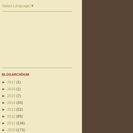
Select Language
▼
BLOGARCHÍVUM
►
2017
(1)
►
2016
(1)
►
2015
(7)
►
2014
(34)
►
2013
(52)
►
2012
(85)
►
2011
(134)
►
2010
(173)