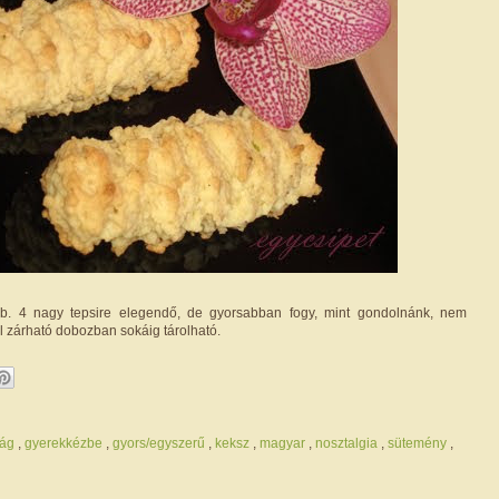
b. 4 nagy tepsire elegendő, de gyorsabban fogy, mint gondolnánk, nem
l zárható dobozban sokáig tárolható.
ság
,
gyerekkézbe
,
gyors/egyszerű
,
keksz
,
magyar
,
nosztalgia
,
sütemény
,