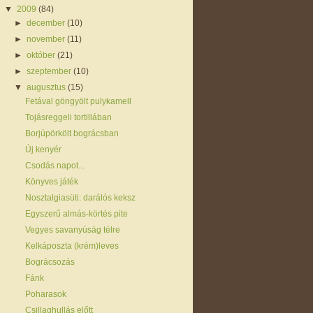
▼
2009
(84)
►
december
(10)
►
november
(11)
►
október
(21)
►
szeptember
(10)
▼
augusztus
(15)
Fetával göngyölt pulykamell
Tojásreggeli tortillában
Borjúpörkölt bográcsban
Új kenyér
Csodás napot...
Könyves játék
Nosztalgiasüti: darálós keksz
Egyszerű almás-körtés pite
Vegyes savanyúság télre
Kelkáposzta (krém)leves
Bográcsozás
Fánk
Poharasok
Csillaghullás előtt