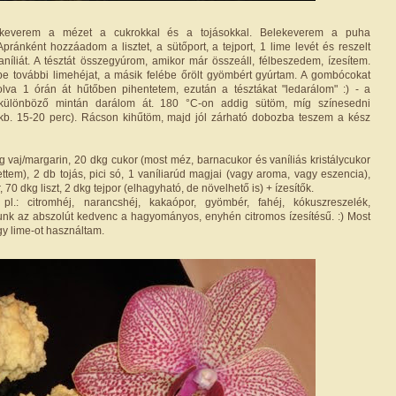
ekeverem a mézet a cukrokkal és a tojásokkal. Belekeverem a puha
 Apránként hozzáadom a lisztet, a sütőport, a tejport, 1 lime levét és reszelt
vaníliát. A tésztát összegyúrom, amikor már összeáll, félbeszedem, ízesítem.
be további limehéjat, a másik felébe őrölt gyömbért gyúrtam. A gombócokat
lva 1 órán át hűtőben pihentetem, ezután a tésztákat "ledarálom" :) - a
 különböző mintán darálom át. 180 °C-on addig sütöm, míg színesedni
(kb. 15-20 perc). Rácson kihűtöm, majd jól zárható dobozba teszem a kész
 vaj/margarin, 20 dkg cukor (most méz, barnacukor és vaníliás kristálycukor
ttem), 2 db tojás, pici só, 1 vaníliarúd magjai (vagy aroma, vagy eszencia),
70 dkg liszt, 2 dkg tejpor (elhagyható, de növelhető is) + ízesítők.
 pl.: citromhéj, narancshéj, kakaópor, gyömbér, fahéj, kókuszreszelék,
nk az abszolút kedvenc a hagyományos, enyhén citromos ízesítésű. :) Most
gy lime-ot használtam.