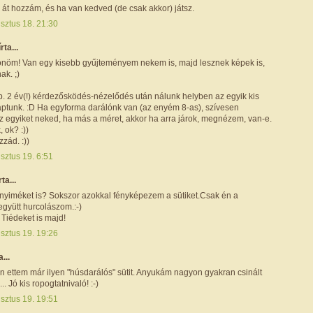
át hozzám, és ha van kedved (de csak akkor) játsz.
sztus 18. 21:30
írta...
önöm! Van egy kisebb gyűjteményem nekem is, majd lesznek képek is,
ak. ;)
b. 2 év(!) kérdezősködés-nézelődés után nálunk helyben az egyik kis
aptunk. :D Ha egyforma darálónk van (az enyém 8-as), szívesen
z egyiket neked, ha más a méret, akkor ha arra járok, megnézem, van-e.
, ok? :))
zád. :))
sztus 19. 6:51
rta...
enyiméket is? Sokszor azokkal fényképezem a sütiket.Csak én a
együtt hurcolászom.:-)
Tiédeket is majd!
sztus 19. 19:26
a...
n ettem már ilyen "húsdarálós" sütit. Anyukám nagyon gyakran csinált
. Jó kis ropogtatnivaló! :-)
sztus 19. 19:51