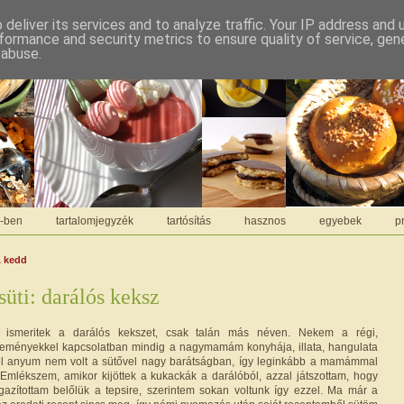
deliver its services and to analyze traffic. Your IP address and
formance and security metrics to ensure quality of service, ge
 abuse.
C-ben
tartalomjegyzék
tartósítás
hasznos
egyebek
pr
, kedd
süti: darálós keksz
ismeritek a darálós kekszet, csak talán más néven. Nekem a régi,
eményekkel kapcsolatban mindig a nagymamám konyhája, illata, hangulata
el anyum nem volt a sütővel nagy barátságban, így leginkább a mamámmal
. Emlékszem, amikor kijöttek a kukackák a darálóból, azzal játszottam, hogy
igazítottam belőlük a tepsire, szerintem sokan voltunk így ezzel. Ma már a