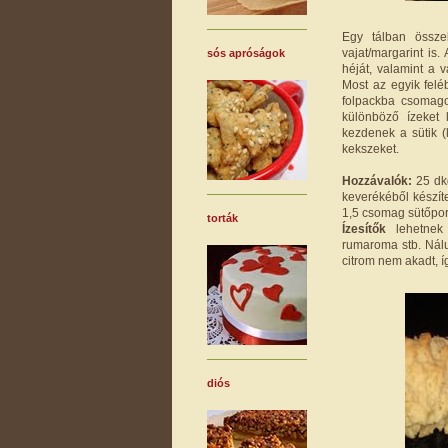
Egy tálban össz
vajat/margarint is.
sós apróságok
héját, valamint a 
Most az egyik felé
folpackba csomago
különböző ízeket
kezdenek a sütik 
kekszeket.
Hozzávalók:
25 dkg
keverékéből készíte
1,5 csomag sütőpor, 
torták
Ízesítők
lehetnek
rumaroma stb. Nálu
citrom nem akadt, í
diós