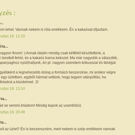
zés :
...
om lehet. Vannak nekem is róla emlékeim. Én a kakaósat díjaztam.
sztus 18. 12:20
írta...
 nagyon finom! :) Annak idején mindig csak kétfélét készítettünk, a
l ízesített fehér, és a kakaós barna kekszet. Ma már nagyobb a választék,
lapanyaghoz nyúl(hat)unk, én pl. nagyon szeretem kókusszal és fahéjjal
egyébként a legnehezebb dolog a formázó beszerzése, mi amikor végre
 egy üzletben, egyből hármat vettünk, hogy legyen utánpótlás, ha
 feladná a küzdelmet. :D
sztus 18. 13:14
rta...
ád se semmi.Imádom! Mindig kapok az uramtól(is).
sztus 18. 20:48
rta...
volt az üzlet? Én is beszerezném, mert nekem is szép emlékeim vannak