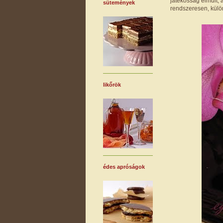
játékosság elmúlt,
sütemények
rendszeresen, külö
likőrök
édes apróságok