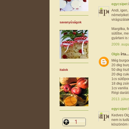
egycsipet
Andi, igen,
némelyiket 
virágszálak
savanyúságok
Margitka, 
sütőbe, me
gyártani is
2009. augu
Olgis
írta...
Még burgon
20 dkg bu
50 dkg liszt
italok
20 dkg cuk
1cs sütőpo
18 dkg zsír
1cs vanilia
Régi daráló
2013. júliu
egycsipet
Kedves Olg
nem is tudt
köszönöm s