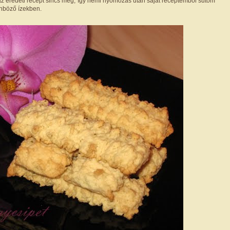
 az eredeti recept sincs meg, így némi nyomozás után saját receptemből sütöm
nböző ízekben.