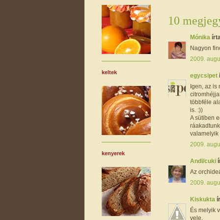
10 megjegy
Mónika
írta
Nagyon fin
2009. augu
keltek
egycsipet
Igen, az is
citromhéjja
többféle a
is. :))
A sütiben 
ráakadtunk
valamelyik
2009. augu
kenyerek
Andi/cuki
í
Az orchide
2009. augu
Kiskukta
í
És melyik 
vele.