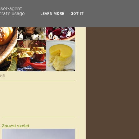
 user-agent
nerate usage
LEARN MORE
GOT IT
ofil
Zsuzsi szelet