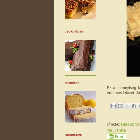
csokoládés
citromos
Ez a mennyiség k
érdemes felezni. Jó
címkék:
édes apró
vaj
,
vanília
narancsos