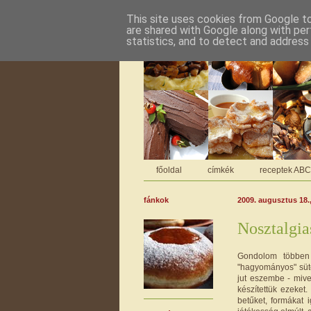
This site uses cookies from Google to 
are shared with Google along with per
statistics, and to detect and address
főoldal
címkék
receptek AB
fánkok
2009. augusztus 18.
Nosztalgia
Gondolom többen 
"hagyományos" süt
jut eszembe - miv
készítettük ezeket
betűket, formákat 