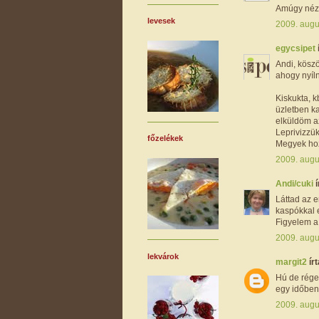
Amúgy néz 
levesek
2009. augu
egycsipet
Andi, kösz
ahogy nyíln
Kiskukta, k
üzletben k
elküldöm a
Leprivizzük
főzelékek
Megyek hoz
2009. augu
Andi/cuki
í
Láttad az 
kaspókkal 
Figyelem a 
2009. augu
lekvárok
margit2
írt
Hú de rége
egy időben..
2009. augu