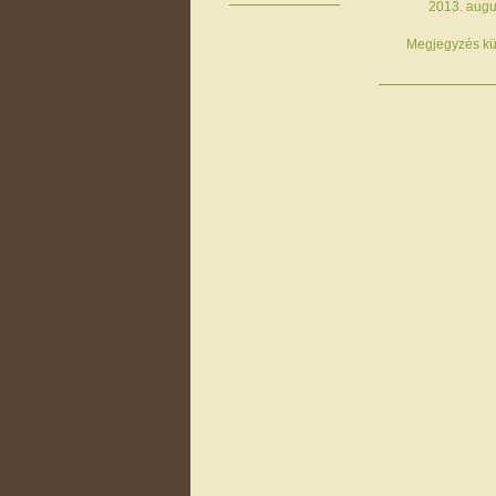
2013. augu
Megjegyzés kü