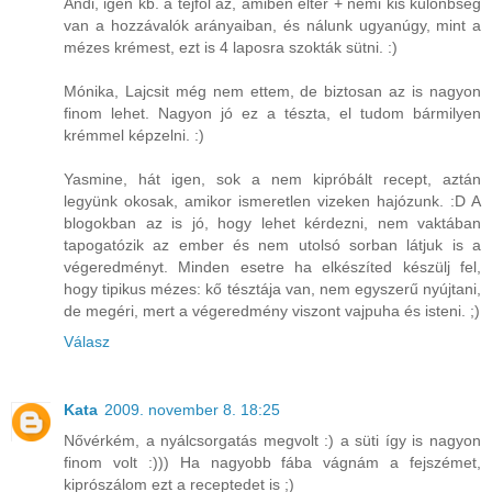
Andi, igen kb. a tejföl az, amiben eltér + némi kis különbség
van a hozzávalók arányaiban, és nálunk ugyanúgy, mint a
mézes krémest, ezt is 4 laposra szokták sütni. :)
Mónika, Lajcsit még nem ettem, de biztosan az is nagyon
finom lehet. Nagyon jó ez a tészta, el tudom bármilyen
krémmel képzelni. :)
Yasmine, hát igen, sok a nem kipróbált recept, aztán
legyünk okosak, amikor ismeretlen vizeken hajózunk. :D A
blogokban az is jó, hogy lehet kérdezni, nem vaktában
tapogatózik az ember és nem utolsó sorban látjuk is a
végeredményt. Minden esetre ha elkészíted készülj fel,
hogy tipikus mézes: kő tésztája van, nem egyszerű nyújtani,
de megéri, mert a végeredmény viszont vajpuha és isteni. ;)
Válasz
Kata
2009. november 8. 18:25
Nővérkém, a nyálcsorgatás megvolt :) a süti így is nagyon
finom volt :))) Ha nagyobb fába vágnám a fejszémet,
kiprószálom ezt a receptedet is ;)