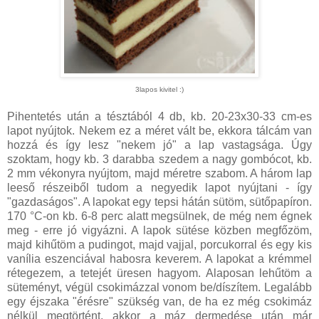
3lapos kivitel :)
Pihentetés után a tésztából 4 db, kb. 20-23x30-33 cm-es
lapot nyújtok. Nekem ez a méret vált be, ekkora tálcám van
hozzá és így lesz "nekem jó" a lap vastagsága. Úgy
szoktam, hogy kb. 3 darabba szedem a nagy gombócot, kb.
2 mm vékonyra nyújtom, majd méretre szabom. A három lap
leeső részeiből tudom a negyedik lapot nyújtani - így
"gazdaságos". A lapokat egy tepsi hátán sütöm, sütőpapíron.
170 °C-on kb. 6-8 perc alatt megsülnek, de még nem égnek
meg - erre jó vigyázni. A lapok sütése közben megfőzöm,
majd kihűtöm a pudingot, majd vajjal, porcukorral és egy kis
vanília eszenciával habosra keverem. A lapokat a krémmel
rétegezem, a tetejét üresen hagyom. Alaposan lehűtöm a
süteményt, végül csokimázzal vonom be/díszítem. Legalább
egy éjszaka "érésre" szükség van, de ha ez még csokimáz
nélkül megtörtént, akkor a máz dermedése után már