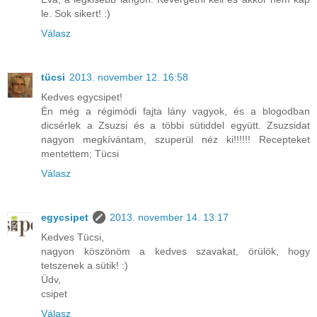
le. Sok sikert! :)
Válasz
tücsi
2013. november 12. 16:58
Kedves egycsipet!
Én még a régimódi fajta lány vagyok, és a blogodban
dicsérlek a Zsuzsi és a többi sütiddel együtt. Zsuzsidat
nagyon megkívántam, szuperül néz ki!!!!!! Recepteket
mentettem; Tücsi
Válasz
egycsipet
2013. november 14. 13:17
Kedves Tücsi,
nagyon köszönöm a kedves szavakat, örülök, hogy
tetszenek a sütik! :)
Üdv,
csipet
Válasz