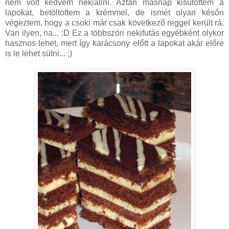
nem volt kedvem nekiállni. Aztán másnap kisütöttem a
lapokat, betöltöttem a krémmel, de ismét olyan későn
végeztem, hogy a csoki már csak következő reggel került rá.
Van ilyen, na... :D Ez a többszöri nekifutás egyébként olykor
hasznos lehet, mert így karácsony előtt a lapokat akár előre
is le lehet sütni... ;)