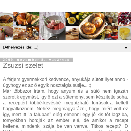
▼
2009. november 8., vasárnap
Zsuzsi szelet
A férjem gyermekkori kedvence, anyukája sütött ilyet anno -
úgyhogy ez az ő egyik nosztalgia sütije... :)
Már többször írtam, hogy anyum és a sütő nem igazán
szeretik egymást, így ő ezt a süteményt sem készítette soha,
a receptért többé-kevésbé megbízható forrásokra kellett
hagyatkoznom. Nehéz megmagyarázni, hogy miért volt ez
így, mert itt "a faluban" elég elmenni egy jó kis tót lagziba,
tornyokban hordják az ember elé, de amikor a recept
kellene, mindenki szája be van varrva. Titkos recept? :D