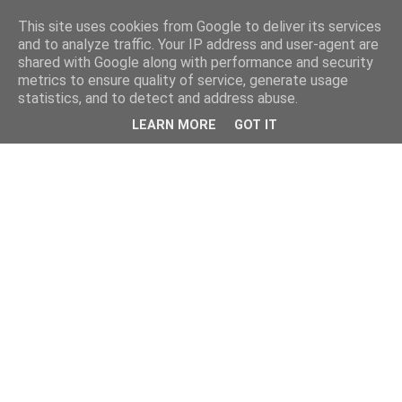
This site uses cookies from Google to deliver its services
and to analyze traffic. Your IP address and user-agent are
shared with Google along with performance and security
metrics to ensure quality of service, generate usage
statistics, and to detect and address abuse.
LEARN MORE
GOT IT