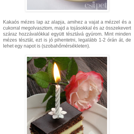
Kakaós mézes lap az alapja, amihez a vajat a mézzel és a
cukorral megolvasztom, majd a tojásokkal és az összekevert
száraz hozzávalókkal együtt tésztává gyúrom. Mint minden
mézes tésztát, ezt is jó pihentetni, legalább 1-2 órán át, de
lehet egy napot is (szobahőmérsékleten).