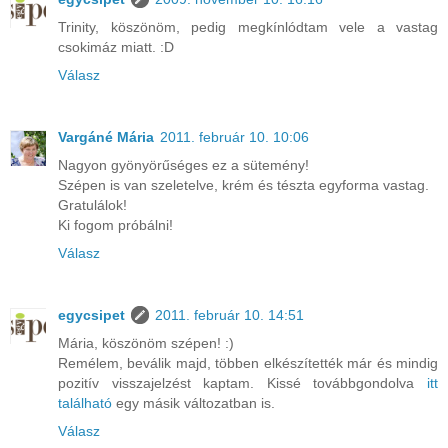
Trinity, köszönöm, pedig megkínlódtam vele a vastag
csokimáz miatt. :D
Válasz
Vargáné Mária
2011. február 10. 10:06
Nagyon gyönyörűséges ez a sütemény!
Szépen is van szeletelve, krém és tészta egyforma vastag.
Gratulálok!
Ki fogom próbálni!
Válasz
egycsipet
2011. február 10. 14:51
Mária, köszönöm szépen! :)
Remélem, beválik majd, többen elkészítették már és mindig
pozitív visszajelzést kaptam. Kissé továbbgondolva
itt
található
egy másik változatban is.
Válasz