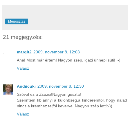
Megosztás
21 megjegyzés:
margit2
2009. november 8. 12:03
Aha! Most már értem! Nagyon szép, igazi ünnepi süti! :-)
Válasz
Andi/cuki
2009. november 8. 12:30
Szóval ez a Zsuzsi!Nagyon guszta!
Szerintem kb.annyi a különbség,a kinderemtől, hogy nálad
nincs a krémhez tejföl keverve. Nagyon szép lett!:-))
Válasz