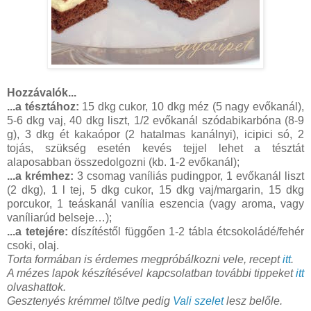
Hozzávalók...
...a tésztához:
15 dkg cukor, 10 dkg méz (5 nagy evőkanál),
5-6 dkg vaj, 40 dkg liszt, 1/2 evőkanál szódabikarbóna (8-9
g), 3 dkg ét kakaópor (2 hatalmas kanálnyi), icipici só, 2
tojás, szükség esetén kevés tejjel lehet a tésztát
alaposabban összedolgozni (kb. 1-2 evőkanál);
...a krémhez:
3 csomag vaníliás pudingpor, 1 evőkanál liszt
(2 dkg), 1 l tej, 5 dkg cukor, 15 dkg vaj/margarin, 15 dkg
porcukor, 1 teáskanál vanília eszencia (vagy aroma, vagy
vaníliarúd belseje…);
...a tetejére:
díszítéstől függően 1-2 tábla étcsokoládé/fehér
csoki, olaj.
Torta formában is érdemes megpróbálkozni vele, recept
itt
.
A mézes lapok készítésével kapcsolatban további tippeket
itt
olvashattok.
Gesztenyés krémmel töltve pedig
Vali szelet
lesz belőle.