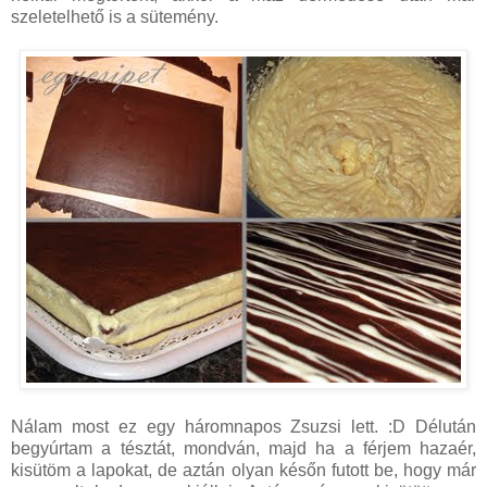
szeletelhető is a sütemény.
Nálam most ez egy háromnapos Zsuzsi lett. :D Délután
begyúrtam a tésztát, mondván, majd ha a férjem hazaér,
kisütöm a lapokat, de aztán olyan későn futott be, hogy már