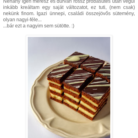
Néhány igen merész és durván rossz próbasütés után végül
inkább kreáltam egy saját változatot, ez tuti, (nem csak)
nekünk finom. Igazi ünnepi, családi összejövős sütemény,
olyan nagyi-féle...
...bár ezt a nagyim sem sütötte. :)