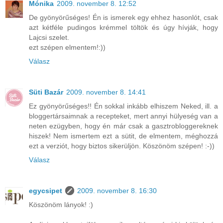
Mónika
2009. november 8. 12:52
De gyönyörűséges! Én is ismerek egy ehhez hasonlót, csak
azt kétféle pudingos krémmel töltök és úgy hívják, hogy
Lajcsi szelet.
ezt szépen elmentem!:))
Válasz
Süti Bazár
2009. november 8. 14:41
Ez gyönyörűséges!! Én sokkal inkább elhiszem Neked, ill. a
bloggertársaimnak a recepteket, mert annyi hülyeség van a
neten ezügyben, hogy én már csak a gasztrobloggereknek
hiszek! Nem ismertem ezt a sütit, de elmentem, méghozzá
ezt a verziót, hogy biztos sikerüljön. Köszönöm szépen! :-))
Válasz
egycsipet
2009. november 8. 16:30
Köszönöm lányok! :)