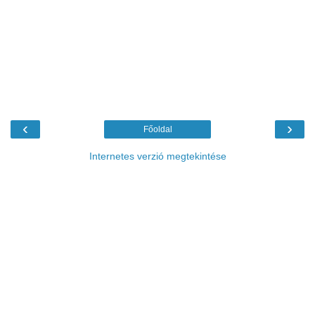
‹
›
Főoldal
Internetes verzió megtekintése