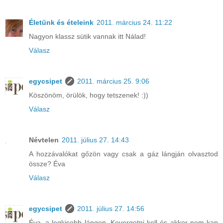
Életünk és ételeink
2011. március 24. 11:22
Nagyon klassz sütik vannak itt Nálad!
Válasz
egycsipet
2011. március 25. 9:06
Köszönöm, örülök, hogy tetszenek! :))
Válasz
Névtelen
2011. július 27. 14:43
A hozzávalókat gőzön vagy csak a gáz lángján olvasztod
össze? Éva
Válasz
egycsipet
2011. július 27. 14:56
Éva, a legkisebb lángon. Kevergetni kell és akkor nem kap