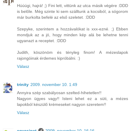
Húúúgi, hajrá! ;) Fini lett, vittünk az utca másik végére :DDD
is belőle. Még szinte ki sem szálltunk a kocsiból, a sógorom
már burkolta befelé az első szeletet. :DDD
Szepyke, szerintem a hozzávalókat is xxx-ezné. ;) Ebben
mondjuk az a jó, hogy minden kép alá be lehetne tenni
ugyanazt a receptet. :DDD
Judith, köszönöm és tényleg finom! A mézeslapok
rajongóinak érdemes kipróbálni. :)
Válasz
trinity
2009. november 10. 1:49
Annyira szép szabályosan szelted-hihetetlen!!
Nagyon ügyes vagy!! Isteni lehet ez a süti, a mézes
lapokból készülő krémeseket nagyon szeretem!!
Válasz
egycsipet
2009. november 10. 16:16