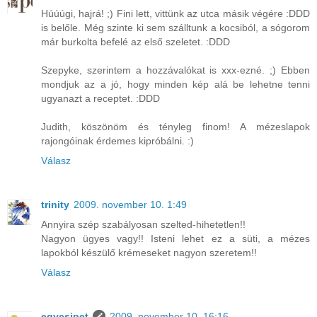
Húúúgi, hajrá! ;) Fini lett, vittünk az utca másik végére :DDD
is belőle. Még szinte ki sem szálltunk a kocsiból, a sógorom
már burkolta befelé az első szeletet. :DDD
Szepyke, szerintem a hozzávalókat is xxx-ezné. ;) Ebben
mondjuk az a jó, hogy minden kép alá be lehetne tenni
ugyanazt a receptet. :DDD
Judith, köszönöm és tényleg finom! A mézeslapok
rajongóinak érdemes kipróbálni. :)
Válasz
trinity
2009. november 10. 1:49
Annyira szép szabályosan szelted-hihetetlen!!
Nagyon ügyes vagy!! Isteni lehet ez a süti, a mézes
lapokból készülő krémeseket nagyon szeretem!!
Válasz
egycsipet
2009. november 10. 16:16