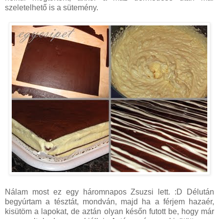
szeletelhető is a sütemény.
Nálam most ez egy háromnapos Zsuzsi lett. :D Délután
begyúrtam a tésztát, mondván, majd ha a férjem hazaér,
kisütöm a lapokat, de aztán olyan későn futott be, hogy már