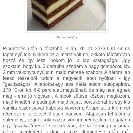
3lapos kivitel :)
Pihentetés után a tésztából 4 db, kb. 20-23x30-33 cm-es
lapot nyújtok. Nekem ez a méret vált be, ekkora tálcám van
hozzá és így lesz "nekem jó" a lap vastagsága. Úgy
szoktam, hogy kb. 3 darabba szedem a nagy gombócot, kb.
2 mm vékonyra nyújtom, majd méretre szabom. A három lap
leeső részeiből tudom a negyedik lapot nyújtani - így
"gazdaságos". A lapokat egy tepsi hátán sütöm, sütőpapíron.
170 °C-on kb. 6-8 perc alatt megsülnek, de még nem égnek
meg - erre jó vigyázni. A lapok sütése közben megfőzöm,
majd kihűtöm a pudingot, majd vajjal, porcukorral és egy kis
vanília eszenciával habosra keverem. A lapokat a krémmel
rétegezem, a tetejét üresen hagyom. Alaposan lehűtöm a
süteményt, végül csokimázzal vonom be/díszítem. Legalább
egy éjszaka "érésre" szükség van, de ha ez még csokimáz
nélkül megtörtént, akkor a máz dermedése után már