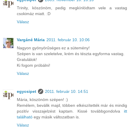
Trinity, köszönöm, pedig megkínlódtam vele a vastag
csokimáz miatt. :D
Válasz
Vargáné Mária
2011. február 10. 10:06
Nagyon gyönyörűséges ez a sütemény!
Szépen is van szeletelve, krém és tészta egyforma vastag.
Gratulálok!
Ki fogom próbálni!
Válasz
egycsipet
2011. február 10. 14:51
Mária, köszönöm szépen! :)
Remélem, beválik majd, többen elkészítették már és mindig
pozitív visszajelzést kaptam. Kissé továbbgondolva
itt
található
egy másik változatban is.
Válasz