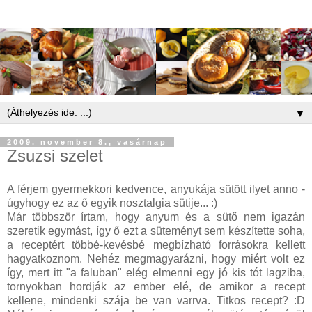
▼
2009. november 8., vasárnap
Zsuzsi szelet
A férjem gyermekkori kedvence, anyukája sütött ilyet anno -
úgyhogy ez az ő egyik nosztalgia sütije... :)
Már többször írtam, hogy anyum és a sütő nem igazán
szeretik egymást, így ő ezt a süteményt sem készítette soha,
a receptért többé-kevésbé megbízható forrásokra kellett
hagyatkoznom. Nehéz megmagyarázni, hogy miért volt ez
így, mert itt "a faluban" elég elmenni egy jó kis tót lagziba,
tornyokban hordják az ember elé, de amikor a recept
kellene, mindenki szája be van varrva. Titkos recept? :D