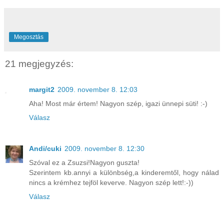
Megosztás
21 megjegyzés:
margit2
2009. november 8. 12:03
Aha! Most már értem! Nagyon szép, igazi ünnepi süti! :-)
Válasz
Andi/cuki
2009. november 8. 12:30
Szóval ez a Zsuzsi!Nagyon guszta!
Szerintem kb.annyi a különbség,a kinderemtől, hogy nálad
nincs a krémhez tejföl keverve. Nagyon szép lett!:-))
Válasz