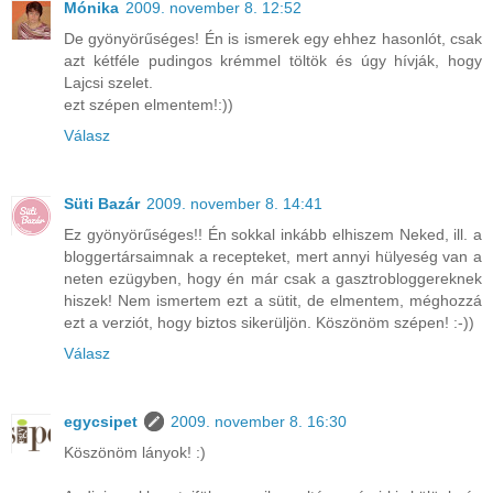
Mónika
2009. november 8. 12:52
De gyönyörűséges! Én is ismerek egy ehhez hasonlót, csak
azt kétféle pudingos krémmel töltök és úgy hívják, hogy
Lajcsi szelet.
ezt szépen elmentem!:))
Válasz
Süti Bazár
2009. november 8. 14:41
Ez gyönyörűséges!! Én sokkal inkább elhiszem Neked, ill. a
bloggertársaimnak a recepteket, mert annyi hülyeség van a
neten ezügyben, hogy én már csak a gasztrobloggereknek
hiszek! Nem ismertem ezt a sütit, de elmentem, méghozzá
ezt a verziót, hogy biztos sikerüljön. Köszönöm szépen! :-))
Válasz
egycsipet
2009. november 8. 16:30
Köszönöm lányok! :)