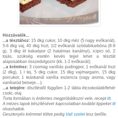
Hozzávalók...
...a tésztához:
15 dkg cukor, 10 dkg méz (5 nagy evőkanál),
5-6 dkg vaj, 40 dkg liszt, 1/2 evőkanál szódabikarbóna (8-9
g), 3 dkg ét kakaópor (2 hatalmas kanálnyi), icipici só, 2
tojás, szükség esetén kevés tejjel lehet a tésztát
alaposabban összedolgozni (kb. 1-2 evőkanál);
...a krémhez:
3 csomag vaníliás pudingpor, 1 evőkanál liszt
(2 dkg), 1 l tej, 5 dkg cukor, 15 dkg vaj/margarin, 15 dkg
porcukor, 1 teáskanál vanília eszencia (vagy aroma, vagy
vaníliarúd belseje…);
...a tetejére:
díszítéstől függően 1-2 tábla étcsokoládé/fehér
csoki, olaj.
Torta formában is érdemes megpróbálkozni vele, recept
itt
.
A mézes lapok készítésével kapcsolatban további tippeket
itt
olvashattok.
Gesztenyés krémmel töltve pedig
Vali szelet
lesz belőle.