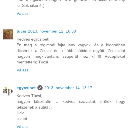
le. Sok sikert! :)
Válasz
tücsi
2013. november 12. 16:58
Kedves egycsipet!
Én még a régimódi fajta lány vagyok, és a blogodban
dicsérlek a Zsuzsi és a többi sütiddel együtt. Zsuzsidat
nagyon megkívántam, szuperül néz ki!!!!!! Recepteket
mentettem; Tücsi
Válasz
egycsipet
2013. november 14. 13:17
Kedves Tücsi,
nagyon köszönöm a kedves szavakat, örülök, hogy
tetszenek a sütik! :)
Üdv,
csipet
Válasz