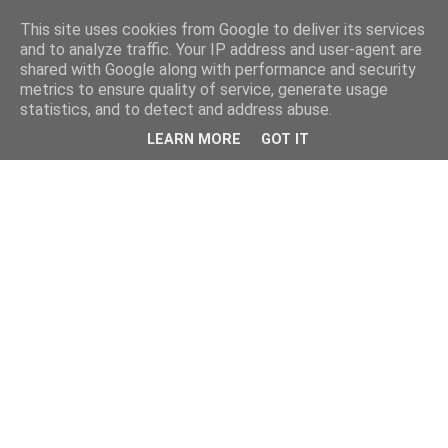
This site uses cookies from Google to deliver its services
and to analyze traffic. Your IP address and user-agent are
shared with Google along with performance and security
metrics to ensure quality of service, generate usage
statistics, and to detect and address abuse.
LEARN MORE
GOT IT