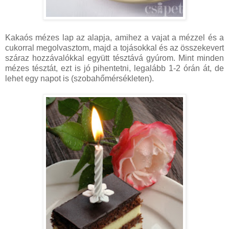
Kakaós mézes lap az alapja, amihez a vajat a mézzel és a
cukorral megolvasztom, majd a tojásokkal és az összekevert
száraz hozzávalókkal együtt tésztává gyúrom. Mint minden
mézes tésztát, ezt is jó pihentetni, legalább 1-2 órán át, de
lehet egy napot is (szobahőmérsékleten).