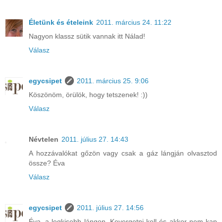
Életünk és ételeink
2011. március 24. 11:22
Nagyon klassz sütik vannak itt Nálad!
Válasz
egycsipet
2011. március 25. 9:06
Köszönöm, örülök, hogy tetszenek! :))
Válasz
Névtelen
2011. július 27. 14:43
A hozzávalókat gőzön vagy csak a gáz lángján olvasztod
össze? Éva
Válasz
egycsipet
2011. július 27. 14:56
Éva, a legkisebb lángon. Kevergetni kell és akkor nem kap