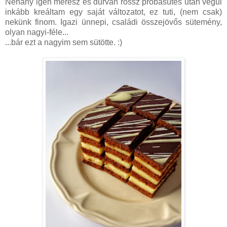
Néhány igen merész és durván rossz próbasütés után végül
inkább kreáltam egy saját változatot, ez tuti, (nem csak)
nekünk finom. Igazi ünnepi, családi összejövős sütemény,
olyan nagyi-féle...
...bár ezt a nagyim sem sütötte. :)