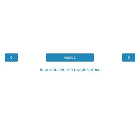
‹
›
Főoldal
Internetes verzió megtekintése