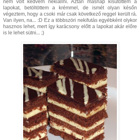
nem volt kedvem nekiállni. Aztán másnap kisütöttem a
lapokat, betöltöttem a krémmel, de ismét olyan későn
végeztem, hogy a csoki már csak következő reggel került rá.
Van ilyen, na... :D Ez a többszöri nekifutás egyébként olykor
hasznos lehet, mert így karácsony előtt a lapokat akár előre
is le lehet sütni... ;)