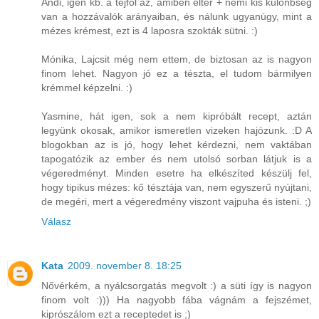
Andi, igen kb. a tejföl az, amiben eltér + némi kis különbség
van a hozzávalók arányaiban, és nálunk ugyanúgy, mint a
mézes krémest, ezt is 4 laposra szokták sütni. :)
Mónika, Lajcsit még nem ettem, de biztosan az is nagyon
finom lehet. Nagyon jó ez a tészta, el tudom bármilyen
krémmel képzelni. :)
Yasmine, hát igen, sok a nem kipróbált recept, aztán
legyünk okosak, amikor ismeretlen vizeken hajózunk. :D A
blogokban az is jó, hogy lehet kérdezni, nem vaktában
tapogatózik az ember és nem utolsó sorban látjuk is a
végeredményt. Minden esetre ha elkészíted készülj fel,
hogy tipikus mézes: kő tésztája van, nem egyszerű nyújtani,
de megéri, mert a végeredmény viszont vajpuha és isteni. ;)
Válasz
Kata
2009. november 8. 18:25
Nővérkém, a nyálcsorgatás megvolt :) a süti így is nagyon
finom volt :))) Ha nagyobb fába vágnám a fejszémet,
kiprószálom ezt a receptedet is ;)