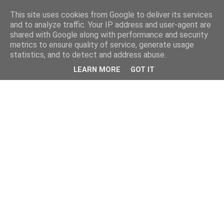
This site uses cookies from Google to deliver its services
and to analyze traffic. Your IP address and user-agent are
shared with Google along with performance and security
metrics to ensure quality of service, generate usage
statistics, and to detect and address abuse.
LEARN MORE
GOT IT