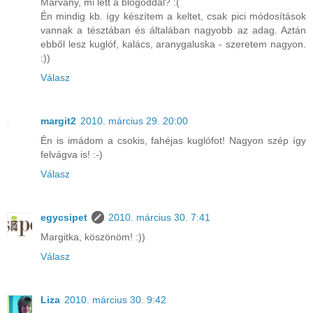
Márvány, mi lett a blogoddal? :(
Én mindig kb. így készítem a keltet, csak pici módosítások
vannak a tésztában és általában nagyobb az adag. Aztán
ebből lesz kuglóf, kalács, aranygaluska - szeretem nagyon.
:))
Válasz
margit2
2010. március 29. 20:00
Én is imádom a csokis, fahéjas kuglófot! Nagyon szép így
felvágva is! :-)
Válasz
egycsipet
2010. március 30. 7:41
Margitka, köszönöm! :))
Válasz
Liza
2010. március 30. 9:42