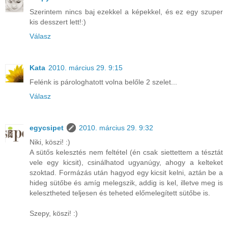
Szerintem nincs baj ezekkel a képekkel, és ez egy szuper
kis desszert lett!:)
Válasz
Kata
2010. március 29. 9:15
Felénk is párologhatott volna belőle 2 szelet...
Válasz
egycsipet
2010. március 29. 9:32
Niki, köszi! :)
A sütős kelesztés nem feltétel (én csak siettettem a tésztát
vele egy kicsit), csinálhatod ugyanúgy, ahogy a kelteket
szoktad. Formázás után hagyod egy kicsit kelni, aztán be a
hideg sütőbe és amíg melegszik, addig is kel, illetve meg is
kelesztheted teljesen és teheted előmelegített sütőbe is.
Szepy, köszi! :)