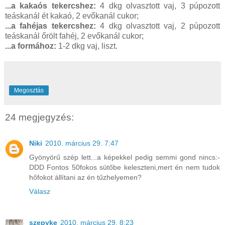
...a kakaós tekercshez:
4 dkg olvasztott vaj, 3 púpozott
teáskanál ét kakaó, 2 evőkanál cukor;
...a fahéjas tekercshez:
4 dkg olvasztott vaj, 2 púpozott
teáskanál őrölt fahéj, 2 evőkanál cukor;
...a formához:
1-2 dkg vaj, liszt.
Megosztás
24 megjegyzés:
Niki
2010. március 29. 7:47
Gyönyörű szép lett...a képekkel pedig semmi gond nincs:-
DDD Fontos 50fokos sütőbe keleszteni,mert én nem tudok
hőfokot állítani az én tűzhelyemen?
Válasz
szepyke
2010. március 29. 8:23