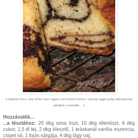
A képekért bocs, este 10-kor nem nagyon volt kedvem fotózni, másnap reggel pedig villámgyorsan
párolgott a maradék... :)
Hozzávalók...
...a tésztához:
20 dkg sima liszt, 10 dkg rétesliszt, 6 dkg
cukor, 1,5 dl tej, 2 dkg élesztő, 1 teáskanál vanília eszencia,
csipet só, 1 tojás sárgája, 4 dkg lágy vaj;