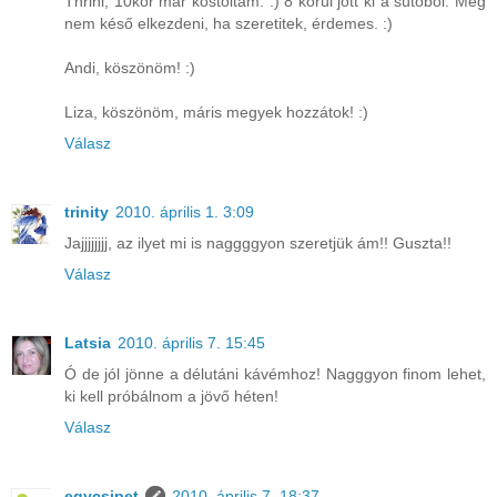
Thrini, 10kor már kóstoltam. :) 8 körül jött ki a sütőből. Még
nem késő elkezdeni, ha szeretitek, érdemes. :)
Andi, köszönöm! :)
Liza, köszönöm, máris megyek hozzátok! :)
Válasz
trinity
2010. április 1. 3:09
Jajjjjjjjj, az ilyet mi is naggggyon szeretjük ám!! Guszta!!
Válasz
Latsia
2010. április 7. 15:45
Ó de jól jönne a délutáni kávémhoz! Nagggyon finom lehet,
ki kell próbálnom a jövő héten!
Válasz
egycsipet
2010. április 7. 18:37