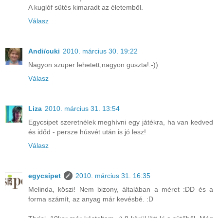
A kuglóf sütés kimaradt az életemből.
Válasz
Andi/cuki
2010. március 30. 19:22
Nagyon szuper lehetett,nagyon guszta!:-))
Válasz
Liza
2010. március 31. 13:54
Egycsipet szeretnélek meghívni egy játékra, ha van kedved
és időd - persze húsvét után is jó lesz!
Válasz
egycsipet
2010. március 31. 16:35
Melinda, köszi! Nem bizony, általában a méret :DD és a
forma számít, az anyag már kevésbé. :D