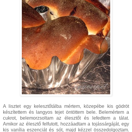
A lisztet egy kelesztőtálba mértem, közepébe kis gödröt
készítettem és langyos tejet öntöttem bele. Belemértem a
cukrot, belemorzsoltam az élesztőt és lefedtem a tálat.
Amikor az élesztő felfutott, hozzáadtam a tojássárgáját, egy
kis vanília eszenciát és sót, majd kézzel összedolgoztam.