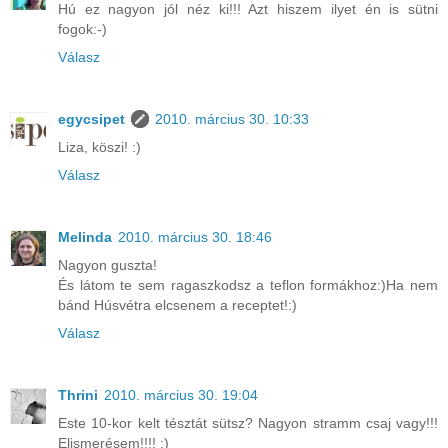
Hú ez nagyon jól néz ki!!! Azt hiszem ilyet én is sütni
fogok:-)
Válasz
egycsipet
2010. március 30. 10:33
Liza, köszi! :)
Válasz
Melinda
2010. március 30. 18:46
Nagyon guszta!
És látom te sem ragaszkodsz a teflon formákhoz:)Ha nem
bánd Húsvétra elcsenem a receptet!:)
Válasz
Thrini
2010. március 30. 19:04
Este 10-kor kelt tésztát sütsz? Nagyon stramm csaj vagy!!!
Elismerésem!!!! :)