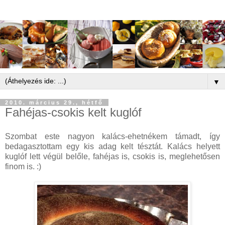
▼
2010. március 29., hétfő
Fahéjas-csokis kelt kuglóf
Szombat este nagyon kalács-ehetnékem támadt, így
bedagasztottam egy kis adag kelt tésztát. Kalács helyett
kuglóf lett végül belőle, fahéjas is, csokis is, meglehetősen
finom is. :)