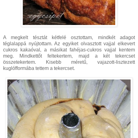
A megkelt tésztát kétfelé osztottam, mindkét adagot
téglalappá nyújtottam. Az egyiket olvasztott vajjal elkevert
cukros kakaóval, a másikat fahéjas-cukros vajjal kentem
meg. Mindkettőt feltekertem, majd a két tekercset
összetekertem. Kisebb méretű, vajazott-lisztezett
kuglófformába tettem a tekercset.