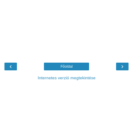
‹
›
Főoldal
Internetes verzió megtekintése