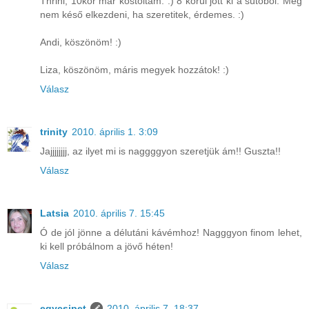
Thrini, 10kor már kóstoltam. :) 8 körül jött ki a sütőből. Még
nem késő elkezdeni, ha szeretitek, érdemes. :)
Andi, köszönöm! :)
Liza, köszönöm, máris megyek hozzátok! :)
Válasz
trinity
2010. április 1. 3:09
Jajjjjjjjj, az ilyet mi is naggggyon szeretjük ám!! Guszta!!
Válasz
Latsia
2010. április 7. 15:45
Ó de jól jönne a délutáni kávémhoz! Nagggyon finom lehet,
ki kell próbálnom a jövő héten!
Válasz
egycsipet
2010. április 7. 18:37