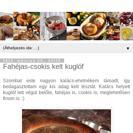
▼
2010. március 29., hétfő
Fahéjas-csokis kelt kuglóf
Szombat este nagyon kalács-ehetnékem támadt, így
bedagasztottam egy kis adag kelt tésztát. Kalács helyett
kuglóf lett végül belőle, fahéjas is, csokis is, meglehetősen
finom is. :)