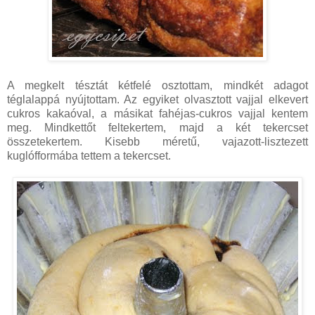
A megkelt tésztát kétfelé osztottam, mindkét adagot
téglalappá nyújtottam. Az egyiket olvasztott vajjal elkevert
cukros kakaóval, a másikat fahéjas-cukros vajjal kentem
meg. Mindkettőt feltekertem, majd a két tekercset
összetekertem. Kisebb méretű, vajazott-lisztezett
kuglófformába tettem a tekercset.