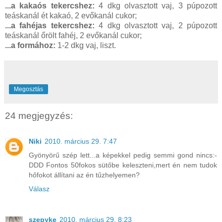
...a kakaós tekercshez:
4 dkg olvasztott vaj, 3 púpozott
teáskanál ét kakaó, 2 evőkanál cukor;
...a fahéjas tekercshez:
4 dkg olvasztott vaj, 2 púpozott
teáskanál őrölt fahéj, 2 evőkanál cukor;
...a formához:
1-2 dkg vaj, liszt.
Megosztás
24 megjegyzés:
Niki
2010. március 29. 7:47
Gyönyörű szép lett...a képekkel pedig semmi gond nincs:-
DDD Fontos 50fokos sütőbe keleszteni,mert én nem tudok
hőfokot állítani az én tűzhelyemen?
Válasz
szepyke
2010. március 29. 8:23