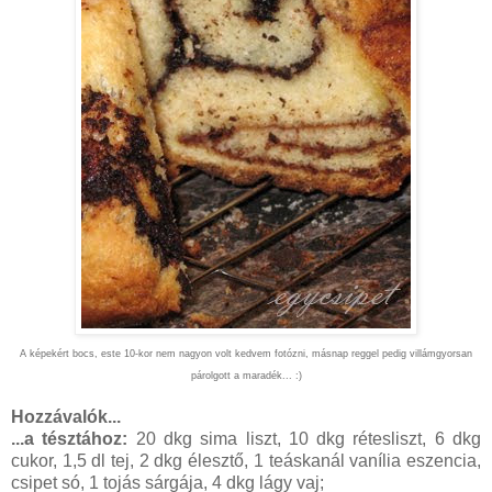
A képekért bocs, este 10-kor nem nagyon volt kedvem fotózni, másnap reggel pedig villámgyorsan
párolgott a maradék... :)
Hozzávalók...
...a tésztához:
20 dkg sima liszt, 10 dkg rétesliszt, 6 dkg
cukor, 1,5 dl tej, 2 dkg élesztő, 1 teáskanál vanília eszencia,
csipet só, 1 tojás sárgája, 4 dkg lágy vaj;