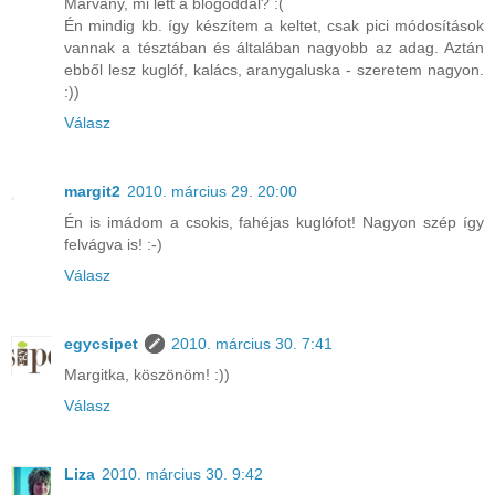
Márvány, mi lett a blogoddal? :(
Én mindig kb. így készítem a keltet, csak pici módosítások
vannak a tésztában és általában nagyobb az adag. Aztán
ebből lesz kuglóf, kalács, aranygaluska - szeretem nagyon.
:))
Válasz
margit2
2010. március 29. 20:00
Én is imádom a csokis, fahéjas kuglófot! Nagyon szép így
felvágva is! :-)
Válasz
egycsipet
2010. március 30. 7:41
Margitka, köszönöm! :))
Válasz
Liza
2010. március 30. 9:42