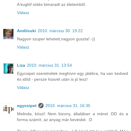
A kuglóf sütés kimaradt az életemből.
Válasz
Andi/cuki
2010. március 30. 19:22
Nagyon szuper lehetett,nagyon guszta!:-))
Válasz
Liza
2010. március 31. 13:54
Egycsipet szeretnélek meghívni egy játékra, ha van kedved
és időd - persze húsvét után is jó lesz!
Válasz
egycsipet
2010. március 31. 16:35
Melinda, köszi! Nem bizony, általában a méret :DD és a
forma számít, az anyag már kevésbé. :D