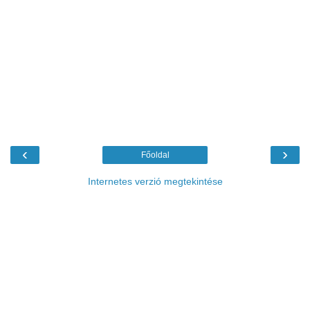
‹
›
Főoldal
Internetes verzió megtekintése