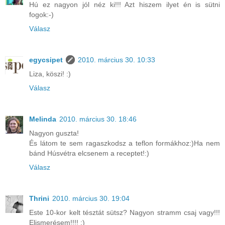
Hú ez nagyon jól néz ki!!! Azt hiszem ilyet én is sütni
fogok:-)
Válasz
egycsipet
2010. március 30. 10:33
Liza, köszi! :)
Válasz
Melinda
2010. március 30. 18:46
Nagyon guszta!
És látom te sem ragaszkodsz a teflon formákhoz:)Ha nem
bánd Húsvétra elcsenem a receptet!:)
Válasz
Thrini
2010. március 30. 19:04
Este 10-kor kelt tésztát sütsz? Nagyon stramm csaj vagy!!!
Elismerésem!!!! :)