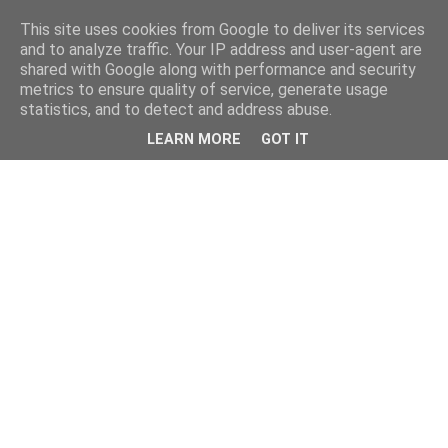
This site uses cookies from Google to deliver its services
and to analyze traffic. Your IP address and user-agent are
shared with Google along with performance and security
metrics to ensure quality of service, generate usage
statistics, and to detect and address abuse.
LEARN MORE
GOT IT