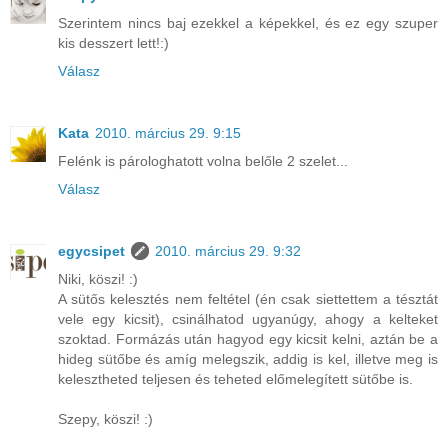
Szerintem nincs baj ezekkel a képekkel, és ez egy szuper
kis desszert lett!:)
Válasz
Kata
2010. március 29. 9:15
Felénk is párologhatott volna belőle 2 szelet...
Válasz
egycsipet
2010. március 29. 9:32
Niki, köszi! :)
A sütős kelesztés nem feltétel (én csak siettettem a tésztát
vele egy kicsit), csinálhatod ugyanúgy, ahogy a kelteket
szoktad. Formázás után hagyod egy kicsit kelni, aztán be a
hideg sütőbe és amíg melegszik, addig is kel, illetve meg is
kelesztheted teljesen és teheted előmelegített sütőbe is.
Szepy, köszi! :)