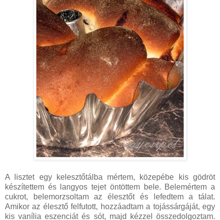
A lisztet egy kelesztőtálba mértem, közepébe kis gödröt
készítettem és langyos tejet öntöttem bele. Belemértem a
cukrot, belemorzsoltam az élesztőt és lefedtem a tálat.
Amikor az élesztő felfutott, hozzáadtam a tojássárgáját, egy
kis vanília eszenciát és sót, majd kézzel összedolgoztam.