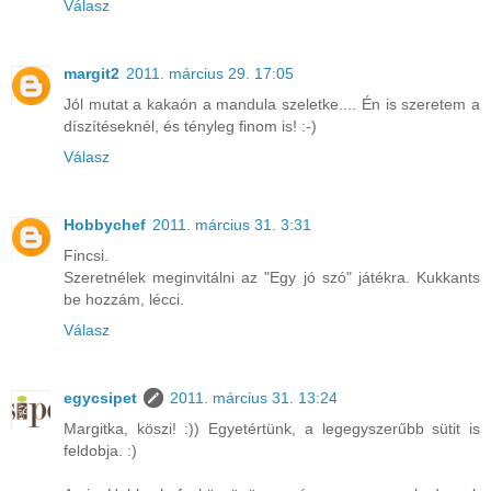
Válasz
margit2
2011. március 29. 17:05
Jól mutat a kakaón a mandula szeletke.... Én is szeretem a
díszítéseknél, és tényleg finom is! :-)
Válasz
Hobbychef
2011. március 31. 3:31
Fincsi.
Szeretnélek meginvitálni az "Egy jó szó" játékra. Kukkants
be hozzám, lécci.
Válasz
egycsipet
2011. március 31. 13:24
Margitka, köszi! :)) Egyetértünk, a legegyszerűbb sütit is
feldobja. :)