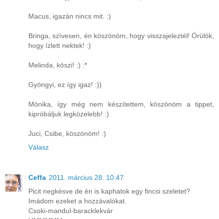
Macus, igazán nincs mit. :)
Bringa, szívesen, én köszönöm, hogy visszajeleztél! Örülök,
hogy ízlett nektek! :)
Melinda, köszi! :) :*
Gyöngyi, ez így igaz! :))
Mónika, így még nem készítettem, köszönöm a tippet,
kipróbáljuk legközelebb! :)
Juci, Csibe, köszönöm! :)
Válasz
Ceffa
2011. március 28. 10:47
Picit negkésve de én is kaphatok egy fincsi szeletet?
Imádom ezeket a hozzávalókat.
Csoki-mandul-baracklekvár