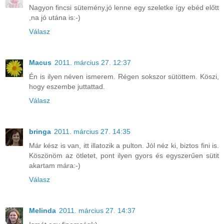
Nagyon fincsi sütemény,jó lenne egy szeletke így ebéd előtt
,na jó utána is:-)
Válasz
Macus
2011. március 27. 12:37
Én is ilyen néven ismerem. Régen sokszor sütöttem. Köszi,
hogy eszembe juttattad.
Válasz
bringa
2011. március 27. 14:35
Már kész is van, itt illatozik a pulton. Jól néz ki, biztos fini is.
Köszönöm az ötletet, pont ilyen gyors és egyszerűen sütit
akartam mára:-)
Válasz
Melinda
2011. március 27. 14:37