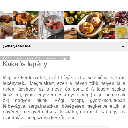
▼
2011. március 27., vasárnap
Kakaós lepény
Meg ne kérdezzétek, miért hívják ezt a süteményt kakaós
lepénynek... Megtaláltam ezen a néven több helyen is a
neten, úgyhogy ez a neve és pont. :) A tesóm szokta
készíteni, gyors, egyszerű és a gyereknép (na jó, nem csak
ők) nagyon bírják. Régi recept, gyerekkorunkban
félbevágva, sárgabarackkal bőségesen megkenve ettük, a
nővérem meggyet dobál a tésztába, én most csak egy kis
mandulával megszórva készítettem.