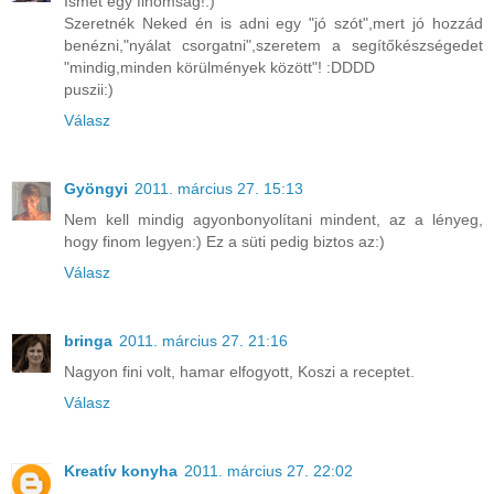
Ismét egy finomság!:)
Szeretnék Neked én is adni egy "jó szót",mert jó hozzád
benézni,"nyálat csorgatni",szeretem a segítőkészségedet
"mindig,minden körülmények között"! :DDDD
puszii:)
Válasz
Gyöngyi
2011. március 27. 15:13
Nem kell mindig agyonbonyolítani mindent, az a lényeg,
hogy finom legyen:) Ez a süti pedig biztos az:)
Válasz
bringa
2011. március 27. 21:16
Nagyon fini volt, hamar elfogyott, Koszi a receptet.
Válasz
Kreatív konyha
2011. március 27. 22:02