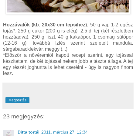
Hozzávalók (kb. 20x30 cm tepsihez):
50 g vaj, 1-2 egész
tojás*, 250 g cukor (200 g is elég), 2,5 dl tej (két részletben
hozzáadva), 250 g liszt, 40 g kakaópor, 1 csomag sütőpor
(12-16 g), továbbá ízlés szerint szeletelt mandula,
sárgabaracklekvár, meggy (...).
*Először a nővéremtől kapott recept szerint, egy tojással
készítettem, de két tojással nekem jobb a tészta állaga. A tej
egy részét joghurtra is lehet cserélni - úgy is nagyon finom
lesz.
Megosztás
23 megjegyzés:
Ditta tortái
2011. március 27. 12:34