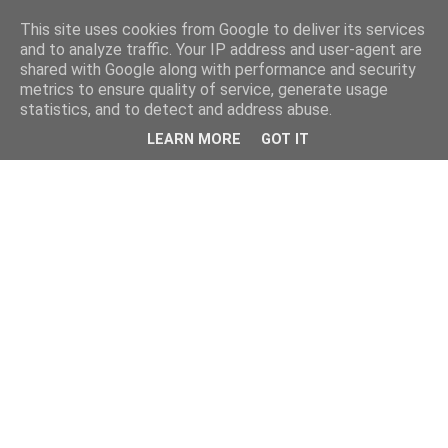
This site uses cookies from Google to deliver its services
and to analyze traffic. Your IP address and user-agent are
shared with Google along with performance and security
metrics to ensure quality of service, generate usage
statistics, and to detect and address abuse.
LEARN MORE
GOT IT