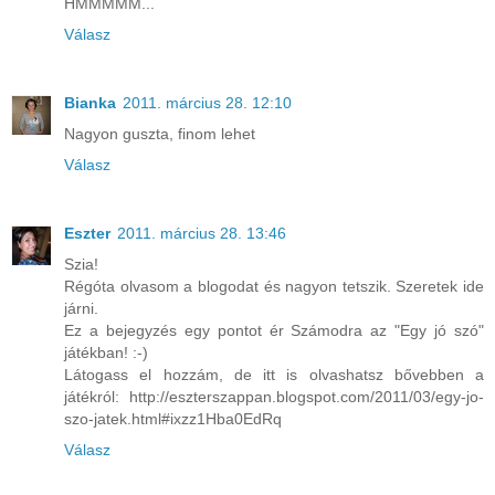
HMMMMM...
Válasz
Bianka
2011. március 28. 12:10
Nagyon guszta, finom lehet
Válasz
Eszter
2011. március 28. 13:46
Szia!
Régóta olvasom a blogodat és nagyon tetszik. Szeretek ide
járni.
Ez a bejegyzés egy pontot ér Számodra az "Egy jó szó"
játékban! :-)
Látogass el hozzám, de itt is olvashatsz bővebben a
játékról: http://eszterszappan.blogspot.com/2011/03/egy-jo-
szo-jatek.html#ixzz1Hba0EdRq
Válasz