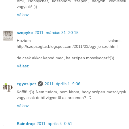
Ami, Hobbychef, köszönöm szépen, nagyon kedvesek
vagytok! :))
Válasz
szepyke
2011. március 31. 20:15
Hoztam valamit....
http://szepsegtar.blogspot.com/2011/03/egy-jo-szo.html
de csak akkor kapod meg, ha szépen mosolyogsz!:)))
Válasz
egycsipet
2011. április 1. 9:06
Köffff! :))) Nem tudom, nem látom, hogy szépen mosolygok
vagy csak debil vigyor ül az arcomon? :D
Válasz
Raindrop
2011. április 4. 0:51