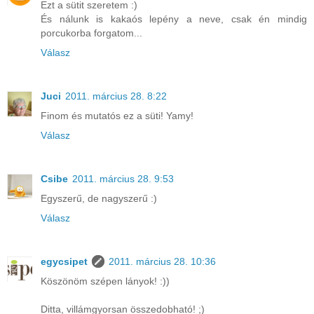
Ezt a sütit szeretem :)
És nálunk is kakaós lepény a neve, csak én mindig
porcukorba forgatom...
Válasz
Juci
2011. március 28. 8:22
Finom és mutatós ez a süti! Yamy!
Válasz
Csibe
2011. március 28. 9:53
Egyszerű, de nagyszerű :)
Válasz
egycsipet
2011. március 28. 10:36
Köszönöm szépen lányok! :))
Ditta, villámgyorsan összedobható! ;)