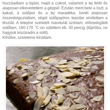
hozzáadtam a tojást, majd a cukrot, valamint a tej felét és
alaposan elkevertettem a géppel. Ezután ment bele a liszt, a
kakaó, a sütőpor és a tej maradéka. Ismét alaposan
összedolgoztattam, végül sütőpapíros tepsibe simítottam a
tésztát. A tetejére szeletelt mandulát szórtam, előmelegített
sütőben, 160-170 °C-on sütöttem kb. 30 percig (tűpróba, ne
hagyjuk kiszáradni a sütit).
Kihűtve, szeletelve kínáltam.