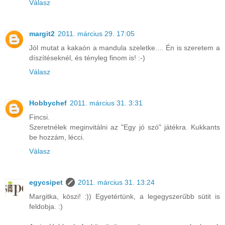
Válasz
margit2
2011. március 29. 17:05
Jól mutat a kakaón a mandula szeletke.... Én is szeretem a
díszítéseknél, és tényleg finom is! :-)
Válasz
Hobbychef
2011. március 31. 3:31
Fincsi.
Szeretnélek meginvitálni az "Egy jó szó" játékra. Kukkants
be hozzám, lécci.
Válasz
egycsipet
2011. március 31. 13:24
Margitka, köszi! :)) Egyetértünk, a legegyszerűbb sütit is
feldobja. :)