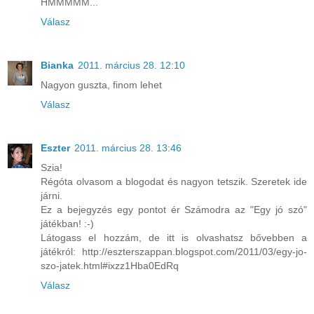
HMMMMM...
Válasz
Bianka
2011. március 28. 12:10
Nagyon guszta, finom lehet
Válasz
Eszter
2011. március 28. 13:46
Szia!
Régóta olvasom a blogodat és nagyon tetszik. Szeretek ide
járni.
Ez a bejegyzés egy pontot ér Számodra az "Egy jó szó"
játékban! :-)
Látogass el hozzám, de itt is olvashatsz bővebben a
játékról: http://eszterszappan.blogspot.com/2011/03/egy-jo-
szo-jatek.html#ixzz1Hba0EdRq
Válasz