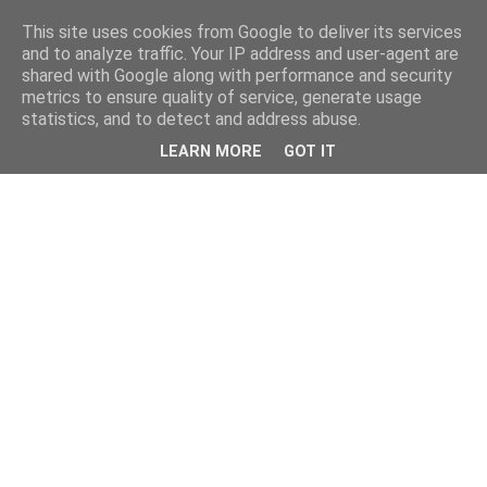
This site uses cookies from Google to deliver its services
and to analyze traffic. Your IP address and user-agent are
shared with Google along with performance and security
metrics to ensure quality of service, generate usage
statistics, and to detect and address abuse.
LEARN MORE
GOT IT