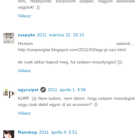
Ami, Hobbychef, köszönöm szépen, nagyon kedvesek
vagytok! :))
Válasz
szepyke
2011. március 31. 20:15
Hoztam valamit....
http://szepsegtar.blogspot.com/2011/03/egy-jo-szo.html
de csak akkor kapod meg, ha szépen mosolyogsz!:)))
Válasz
egycsipet
2011. április 1. 9:06
Köffff! :))) Nem tudom, nem látom, hogy szépen mosolygok
vagy csak debil vigyor ül az arcomon? :D
Válasz
Raindrop
2011. április 4. 0:51