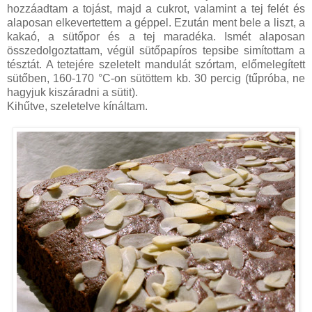
hozzáadtam a tojást, majd a cukrot, valamint a tej felét és
alaposan elkevertettem a géppel. Ezután ment bele a liszt, a
kakaó, a sütőpor és a tej maradéka. Ismét alaposan
összedolgoztattam, végül sütőpapíros tepsibe simítottam a
tésztát. A tetejére szeletelt mandulát szórtam, előmelegített
sütőben, 160-170 °C-on sütöttem kb. 30 percig (tűpróba, ne
hagyjuk kiszáradni a sütit).
Kihűtve, szeletelve kínáltam.