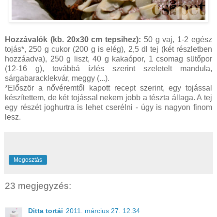
Hozzávalók (kb. 20x30 cm tepsihez):
50 g vaj, 1-2 egész
tojás*, 250 g cukor (200 g is elég), 2,5 dl tej (két részletben
hozzáadva), 250 g liszt, 40 g kakaópor, 1 csomag sütőpor
(12-16 g), továbbá ízlés szerint szeletelt mandula,
sárgabaracklekvár, meggy (...).
*Először a nővéremtől kapott recept szerint, egy tojással
készítettem, de két tojással nekem jobb a tészta állaga. A tej
egy részét joghurtra is lehet cserélni - úgy is nagyon finom
lesz.
Megosztás
23 megjegyzés:
Ditta tortái
2011. március 27. 12:34