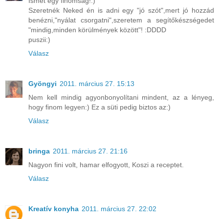
Ismét egy finomság!:)
Szeretnék Neked én is adni egy "jó szót",mert jó hozzád
benézni,"nyálat csorgatni",szeretem a segítőkészségedet
"mindig,minden körülmények között"! :DDDD
puszii:)
Válasz
Gyöngyi
2011. március 27. 15:13
Nem kell mindig agyonbonyolítani mindent, az a lényeg,
hogy finom legyen:) Ez a süti pedig biztos az:)
Válasz
bringa
2011. március 27. 21:16
Nagyon fini volt, hamar elfogyott, Koszi a receptet.
Válasz
Kreatív konyha
2011. március 27. 22:02