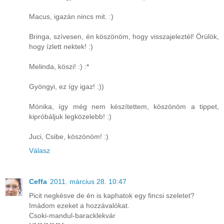
Macus, igazán nincs mit. :)
Bringa, szívesen, én köszönöm, hogy visszajeleztél! Örülök,
hogy ízlett nektek! :)
Melinda, köszi! :) :*
Gyöngyi, ez így igaz! :))
Mónika, így még nem készítettem, köszönöm a tippet,
kipróbáljuk legközelebb! :)
Juci, Csibe, köszönöm! :)
Válasz
Ceffa
2011. március 28. 10:47
Picit negkésve de én is kaphatok egy fincsi szeletet?
Imádom ezeket a hozzávalókat.
Csoki-mandul-baracklekvár