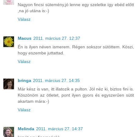
Nagyon fincsi sütemény,jó lenne egy szeletke így ebéd előtt
,na jó utána is:-)
Válasz
Macus
2011. március 27. 12:37
Én is ilyen néven ismerem. Régen sokszor sütöttem. Köszi,
hogy eszembe juttattad.
Válasz
bringa
2011. március 27. 14:35
Már kész is van, itt illatozik a pulton. Jól néz ki, biztos fini is.
Köszönöm az ötletet, pont ilyen gyors és egyszerűen sütit
akartam mára:-)
Válasz
Melinda
2011. március 27. 14:37