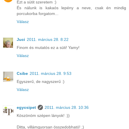
Ezt a sütit szeretem :)
És nálunk is kakaós lepény a neve, csak én mindig
porcukorba forgatom...
Válasz
Juci
2011. március 28. 8:22
Finom és mutatós ez a süti! Yamy!
Válasz
Csibe
2011. március 28. 9:53
Egyszerű, de nagyszerű :)
Válasz
egycsipet
2011. március 28. 10:36
Köszönöm szépen lányok! :))
Ditta, villámgyorsan összedobható! ;)