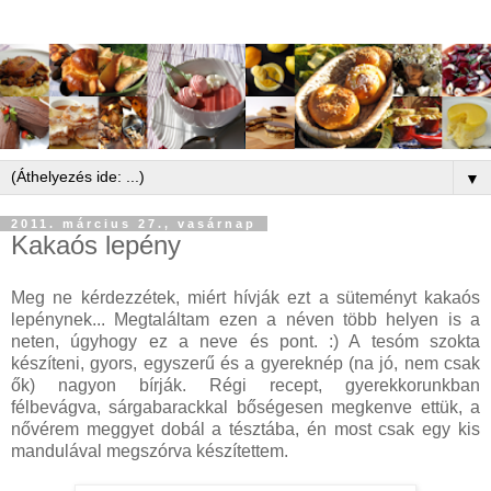
▼
2011. március 27., vasárnap
Kakaós lepény
Meg ne kérdezzétek, miért hívják ezt a süteményt kakaós
lepénynek... Megtaláltam ezen a néven több helyen is a
neten, úgyhogy ez a neve és pont. :) A tesóm szokta
készíteni, gyors, egyszerű és a gyereknép (na jó, nem csak
ők) nagyon bírják. Régi recept, gyerekkorunkban
félbevágva, sárgabarackkal bőségesen megkenve ettük, a
nővérem meggyet dobál a tésztába, én most csak egy kis
mandulával megszórva készítettem.