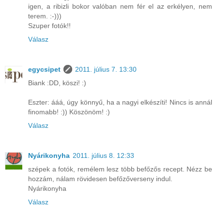
igen, a ribizli bokor valóban nem fér el az erkélyen, nem
terem. :-)))
Szuper fotók!!
Válasz
egycsipet
2011. július 7. 13:30
Biank :DD, köszi! :)
Eszter: ááá, úgy könnyű, ha a nagyi elkészíti! Nincs is annál
finomabb! :)) Köszönöm! :)
Válasz
Nyárikonyha
2011. július 8. 12:33
szépek a fotók, remélem lesz több befőzős recept. Nézz be
hozzám, nálam rövidesen befőzőverseny indul.
Nyárikonyha
Válasz