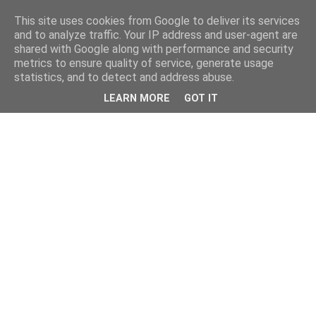
This site uses cookies from Google to deliver its services
and to analyze traffic. Your IP address and user-agent are
shared with Google along with performance and security
metrics to ensure quality of service, generate usage
statistics, and to detect and address abuse.
LEARN MORE
GOT IT