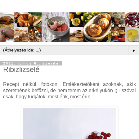
▼
2011. július 6., szerda
Ribizlizselé
Recept nélkül, fotókon. Emlékeztetőként azoknak, akik
szeretnének befőzni, de nem terem az erkélyükön ;) - szóval
csak, hogy tudjátok: most érik, most érik...