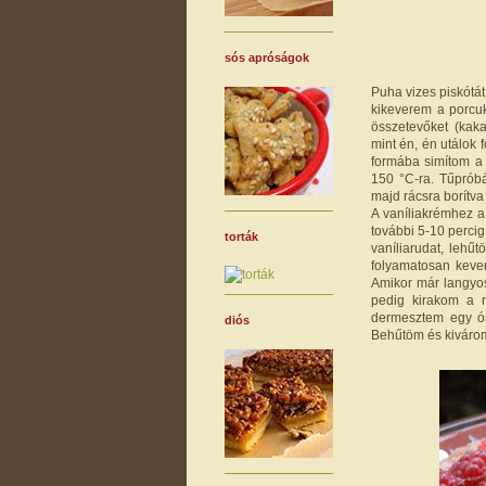
sós apróságok
Puha vizes piskótá
kikeverem a porcuk
összetevőket (kaka
mint én, én utálok f
formába simítom a 
150 °C-ra. Tűprób
majd rácsra borítva
A vaníliakrémhez a 
további 5-10 percig
torták
vaníliarudat, lehű
folyamatosan kever
Amikor már langyos 
pedig kirakom a m
dermesztem egy ór
diós
Behűtöm és kivárom