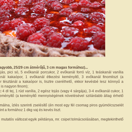
agyobb, 25/29 cm átmérőjű, 3 cm magas formához)...
ojás, pici só, 5 evőkanál porcukor, 2 evőkanál forró víz, 1 teáskanál vanília
nál kakaópor, 1 evőkanál étkezési keményítő, 3 evőkanál finomliszt (a
r tésztánál a kakaópor is, lisztre cserélhető, ekkor kevésbé lesz könnyű a
y is nagyon finom);
:
4 dl tej, 1 rúd vanília, 2 egész tojás (vagy 4 sárgája), 3-4 evőkanál cukor, 1
keményítő (a keményítő mennyiségének növelésével szilárdabb állag érhető
álna, ízlés szerinti zselésítő (én most egy fél csomag piros gyümölcszselét
nt a formához 1 dkg vaj és kevés liszt.
s mutatós változat egyik példánya, mr. csipet tolmácsolásában, megtekinthető