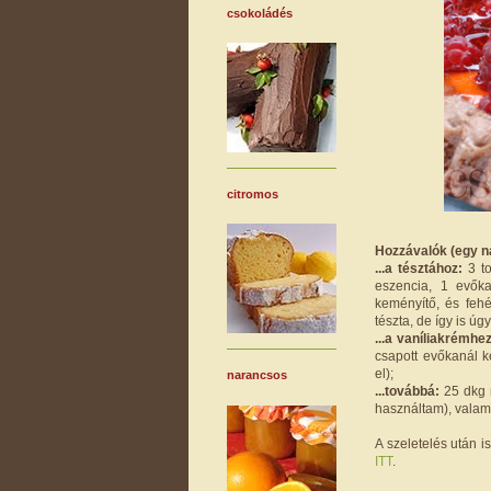
csokoládés
citromos
Hozzávalók (egy n
...a tésztához:
3 t
eszencia, 1 evőka
keményítő, és fehé
tészta, de így is úg
...a vaníliakrémhez
csapott evőkanál 
el);
narancsos
...továbbá:
25 dkg m
használtam), valami
A szeletelés után i
ITT
.