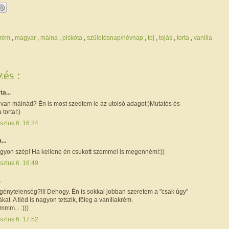
krém
,
magyar
,
málna
,
piskóta
,
születésnap/névnap
,
tej
,
tojás
,
torta
,
vanília
és :
ta...
 van málnád? Én is most szedtem le az utolsó adagot:)Mutatós és
 torta!:)
sztus 6. 16:24
...
yon szép! Ha kellene én csukott szemmel is megenném!:))
sztus 6. 16:49
.
génytelenség?!!! Dehogy. Én is sokkal jobban szeretem a "csak úgy"
ákat. A tiéd is nagyon tetszik, főleg a vaníliakrém.
mmm... :)))
sztus 6. 17:52