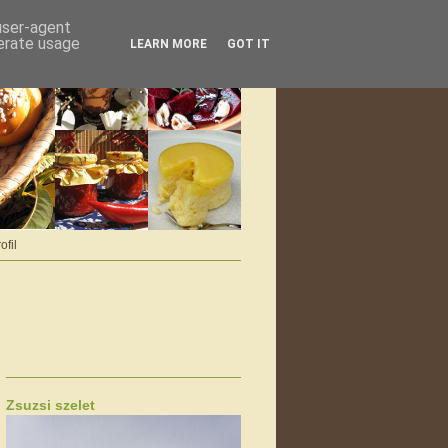
 user-agent
nerate usage
LEARN MORE
GOT IT
ofil
Zsuzsi szelet