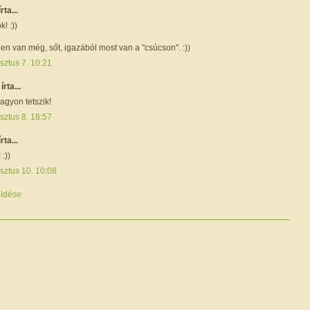
írta...
! :))
gen van még, sőt, igazából most van a "csúcson". :))
sztus 7. 10:21
i
írta...
agyon tetszik!
sztus 8. 18:57
írta...
 :))
sztus 10. 10:08
ldése