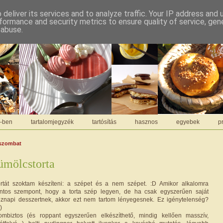
deliver its services and to analyze traffic. Your IP address and
formance and security metrics to ensure quality of service, ge
 abuse.
C-ben
tartalomjegyzék
tartósítás
hasznos
egyebek
pr
 szombat
ümölcstorta
ortát szoktam készíteni: a szépet és a nem szépet. :D Amikor alkalomra
ontos szempont, hogy a torta szép legyen, de ha csak egyszerűen saját
köznapi desszertnek, akkor ezt nem tartom lényegesnek. Ez igénytelenség?
)
mbiztos (és roppant egyszerűen elkészíthető, mindig kellően masszív,