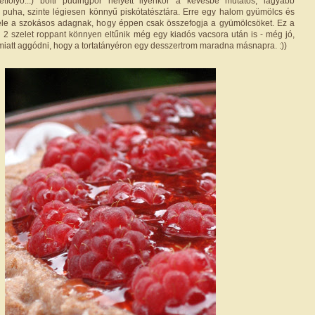
étfolyó...) bolti pudingpor helyett ilyenkor a kevésbé mutatós, lágyabb
a puha, szinte légiesen könnyű piskótatésztára. Erre egy halom gyümölcs és
fele a szokásos adagnak, hogy éppen csak összefogja a gyümölcsöket. Ez a
l 2 szelet roppant könnyen eltűnik még egy kiadós vacsora után is - még jó,
amiatt aggódni, hogy a tortatányéron egy desszertrom maradna másnapra. :))