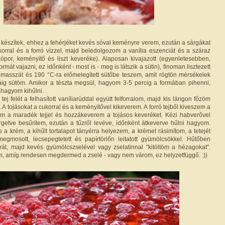
t készítek, ehhez a fehérjéket kevés sóval keményre verem, ezután a sárgákat
orral és a forró vízzel, majd beledolgozom a vanília eszenciát és a száraz
ópor, keményítő és liszt keveréke). Alaposan kivajazott (egyenletesebben,
ormát vajazni, ez időnként - most is - meg is látszik a sütin), finoman lisztezett
masszát és 190 °C-ra előmelegített sütőbe teszem, amit rögtön mérsékelek
áig sütöm. Amikor a tészta megsül, hagyom 3-5 percig a formában pihenni,
 hagyom kihűlni.
tej felét a felhasított vaníliarúddal együtt felforralom, majd kis lángon főzöm
. A tojásokat a cukorral és a keményítővel kikeverem. A forró tejből kiveszem a
töm a maradék tejjel és hozzákeverem a tojásos keveréket. Kézi habverővel
getve besűrítem, ezután a tűzről levéve, időnként átkeverve hűlni hagyom.
a krém, a kihűlt tortalapot tányérra helyezem, a krémet rásimítom, a tetejét
egmosott, lecsepegtetett és papírtörlőn leitatott gyümölcsökkel. Hűtőben
át, majd kevés gyümölcszselével vagy zselatinnal "kitöltöm a hézagokat".
, amíg rendesen megdermed a zselé - vagy nem várom, ez helyzetfüggő. :))