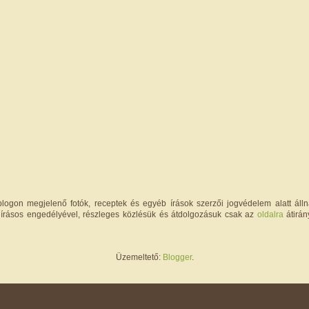
logon megjelenő fotók, receptek és egyéb írások szerzői jogvédelem alatt állna
írásos engedélyével, részleges közlésük és átdolgozásuk csak az
oldalra
átirán
Üzemeltető:
Blogger
.