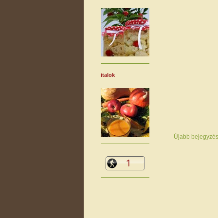
italok
Újabb bejegyzé