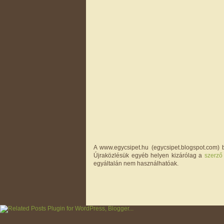
A www.egycsipet.hu (egycsipet.blogspot.com) b
Újraközlésük egyéb helyen kizárólag a
szerző
egyáltalán nem használhatóak.