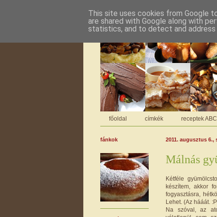
This site uses cookies from Google to 
are shared with Google along with per
statistics, and to detect and address
főoldal
címkék
receptek AB
fánkok
2011. augusztus 6.,
Málnás gy
Kétféle gyümölcst
készítem, akkor f
fogyasztásra, hét
Lehet. (Az hááát. :P
Na szóval, az ato