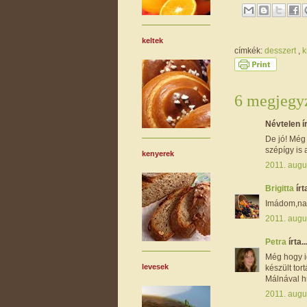
keltek
címkék:
desszert
,
6 megjegyz
Névtelen ír
De jó! Még
szépígy is a
kenyerek
2011. augu
Brigitta
írta
Imádom,nag
2011. augu
Petra
írta..
Még hogy i
levesek
készült tort
Málnával h
2011. augu