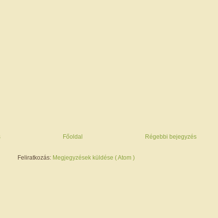
s
Főoldal
Régebbi bejegyzés
Feliratkozás:
Megjegyzések küldése ( Atom )