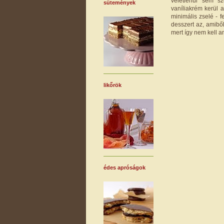
véletlenül sem sz
sütemények
vaníliakrém kerül 
minimális zselé - 
desszert az, amibő
mert így nem kell 
likőrök
édes apróságok