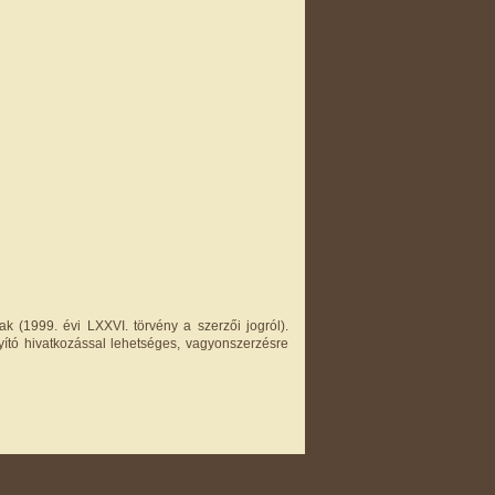
k (1999. évi LXXVI. törvény a szerzői jogról).
yító hivatkozással lehetséges, vagyonszerzésre