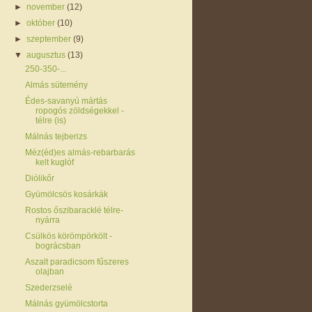
►
november
(12)
►
október
(10)
►
szeptember
(9)
▼
augusztus
(13)
250-350-...
Almás sütemény
Édes-savanyú mártás
ropogós zöldségekkel -
télre (is)
Málnás tejberizs
Méz(éd)es almás-rebarbarás
kelt kuglóf
Diólikőr
Gyümölcsös kosárkák
Rostos őszibaracklé télre-
nyárra
Csülkös körömpörkölt -
bográcsban
Aszalt paradicsom fűszeres
olajban
Szederzselé
Málnás gyümölcstorta