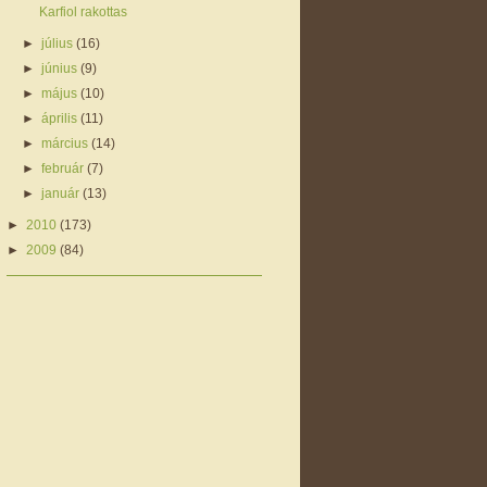
Karfiol rakottas
►
július
(16)
►
június
(9)
►
május
(10)
►
április
(11)
►
március
(14)
►
február
(7)
►
január
(13)
►
2010
(173)
►
2009
(84)