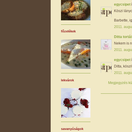
egycsipet
Köszi lányok
Barbette, i
2011. augu
főzelékek
Ditta tortá
Nekem is n
2011. augu
egycsipet
Ditta, köszi!
2011. augu
lekvárok
Megjegyzés kü
savanyúságok