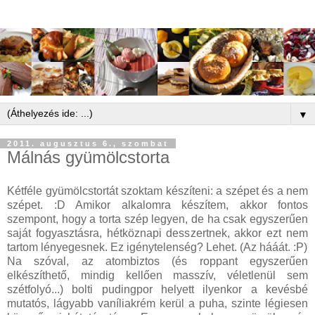
▼
2011. augusztus 6., szombat
Málnás gyümölcstorta
Kétféle gyümölcstortát szoktam készíteni: a szépet és a nem
szépet. :D Amikor alkalomra készítem, akkor fontos
szempont, hogy a torta szép legyen, de ha csak egyszerűen
saját fogyasztásra, hétköznapi desszertnek, akkor ezt nem
tartom lényegesnek. Ez igénytelenség? Lehet. (Az hááát. :P)
Na szóval, az atombiztos (és roppant egyszerűen
elkészíthető, mindig kellően masszív, véletlenül sem
szétfolyó...) bolti pudingpor helyett ilyenkor a kevésbé
mutatós, lágyabb vaníliakrém kerül a puha, szinte légiesen