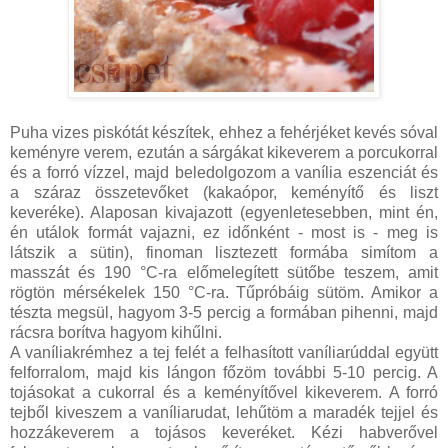
Puha vizes piskótát készítek, ehhez a fehérjéket kevés sóval
keményre verem, ezután a sárgákat kikeverem a porcukorral
és a forró vízzel, majd beledolgozom a vanília eszenciát és
a száraz összetevőket (kakaópor, keményítő és liszt
keveréke). Alaposan kivajazott (egyenletesebben, mint én,
én utálok formát vajazni, ez időnként - most is - meg is
látszik a sütin), finoman lisztezett formába simítom a
masszát és 190 °C-ra előmelegített sütőbe teszem, amit
rögtön mérsékelek 150 °C-ra. Tűpróbáig sütöm. Amikor a
tészta megsül, hagyom 3-5 percig a formában pihenni, majd
rácsra borítva hagyom kihűlni.
A vaníliakrémhez a tej felét a felhasított vaníliarúddal együtt
felforralom, majd kis lángon főzöm további 5-10 percig. A
tojásokat a cukorral és a keményítővel kikeverem. A forró
tejből kiveszem a vaníliarudat, lehűtöm a maradék tejjel és
hozzákeverem a tojásos keveréket. Kézi habverővel