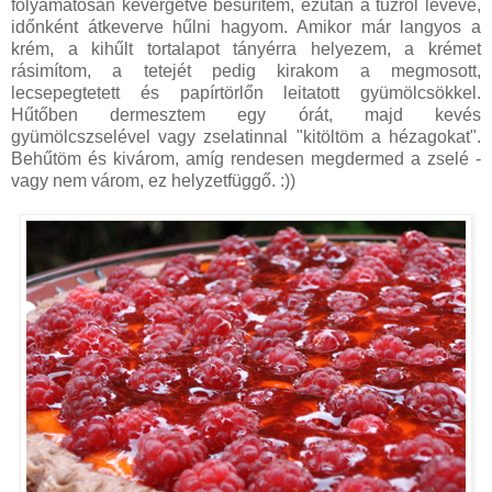
folyamatosan kevergetve besűrítem, ezután a tűzről levéve,
időnként átkeverve hűlni hagyom. Amikor már langyos a
krém, a kihűlt tortalapot tányérra helyezem, a krémet
rásimítom, a tetejét pedig kirakom a megmosott,
lecsepegtetett és papírtörlőn leitatott gyümölcsökkel.
Hűtőben dermesztem egy órát, majd kevés
gyümölcszselével vagy zselatinnal "kitöltöm a hézagokat".
Behűtöm és kivárom, amíg rendesen megdermed a zselé -
vagy nem várom, ez helyzetfüggő. :))