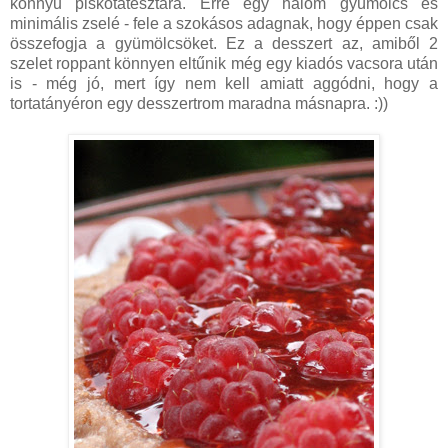
könnyű piskótatésztára. Erre egy halom gyümölcs és
minimális zselé - fele a szokásos adagnak, hogy éppen csak
összefogja a gyümölcsöket. Ez a desszert az, amiből 2
szelet roppant könnyen eltűnik még egy kiadós vacsora után
is - még jó, mert így nem kell amiatt aggódni, hogy a
tortatányéron egy desszertrom maradna másnapra. :))