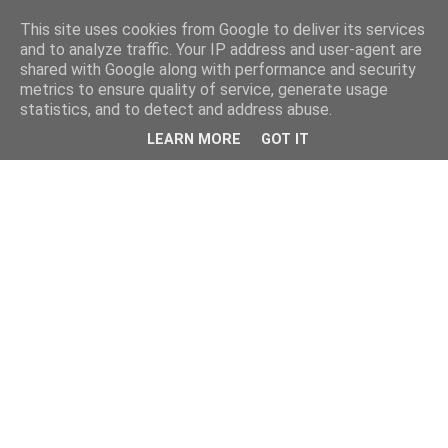
This site uses cookies from Google to deliver its services
and to analyze traffic. Your IP address and user-agent are
shared with Google along with performance and security
metrics to ensure quality of service, generate usage
statistics, and to detect and address abuse.
LEARN MORE
GOT IT