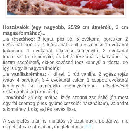
Hozzávalók (egy nagyobb, 25/29 cm átmérőjű, 3 cm
magas formához)...
...a tésztához:
3 tojás, pici só, 5 evőkanál porcukor, 2
evőkanál forró víz, 1 teáskanál vanília eszencia, 1 evőkanál
kakaópor, 1 evőkanál étkezési keményítő, 3 evőkanál
finomliszt (a keményítő, és fehér tésztánál a kakaópor is,
lisztre cserélhető, ekkor kevésbé lesz könnyű a tészta, de
így is úgy is nagyon finom);
...a vaníliakrémhez:
4 dl tej, 1 rúd vanília, 2 egész tojás
(vagy 4 sárgája), 3-4 evőkanál cukor, 1 csapott evőkanál
keményítő (a keményítő mennyiségének növelésével
szilárdabb állag érhető el);
...továbbá:
25 dkg málna, ízlés szerinti zselésítő (én most
egy fél csomag piros gyümölcszselét használtam), valamint
a formához 1 dkg vaj és kevés liszt.
A szeletelés után is mutatós változat egyik példánya, mr.
csipet tolmácsolásában, megtekinthető
ITT
.