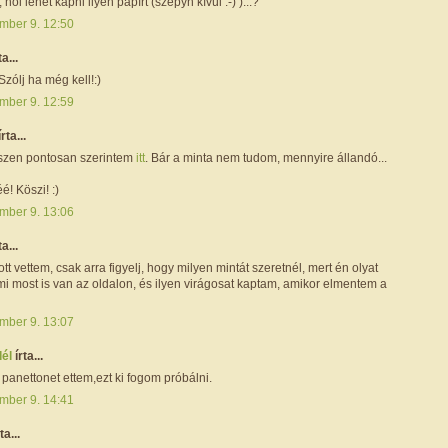
ol lehet kapni ilyen papírt (szepyn kívül :-) )...?
mber 9. 12:50
ta...
i! Szólj ha még kell!:)
mber 9. 12:59
írta...
gészen pontosan szerintem
itt
. Bár a minta nem tudom, mennyire állandó...
é! Köszi! :)
mber 9. 13:06
ta...
 ott vettem, csak arra figyelj, hogy milyen mintát szeretnél, mert én olyat
i most is van az oldalon, és ilyen virágosat kaptam, amikor elmentem a
mber 9. 13:07
dél
írta...
 panettonet ettem,ezt ki fogom próbálni.
mber 9. 14:41
ta...