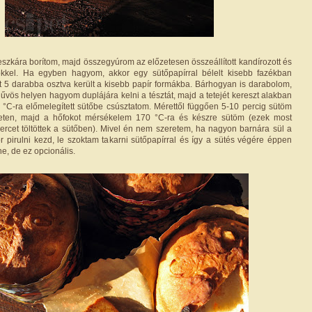
eszkára borítom, majd összegyúrom az előzetesen összeállított kandírozott és
sökkel. Ha egyben hagyom, akkor egy sütőpapírral bélelt kisebb fazékban
t 5 darabba osztva került a kisebb papír formákba. Bárhogyan is darabolom,
hűvös helyen hagyom duplájára kelni a tésztát, majd a tetejét kereszt alakban
C-ra előmelegített sütőbe csúsztatom. Mérettől függően 5-10 percig sütöm
eten, majd a hőfokot mérsékelem 170 °C-ra és készre sütöm (ezek most
rcet töltöttek a sütőben). Mivel én nem szeretem, ha nagyon barnára sül a
or pirulni kezd, le szoktam takarni sütőpapírral és így a sütés végére éppen
ne, de ez opcionális.