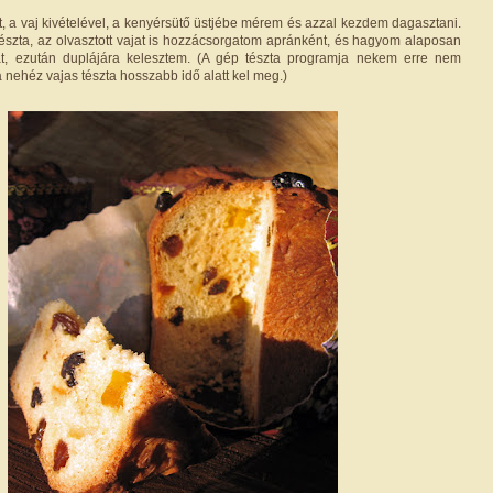
t, a vaj kivételével, a kenyérsütő üstjébe mérem és azzal kezdem dagasztani.
tészta, az olvasztott vajat is hozzácsorgatom apránként, és hagyom alaposan
tát, ezután duplájára kelesztem. (A gép tészta programja nekem erre nem
 a nehéz vajas tészta hosszabb idő alatt kel meg.)