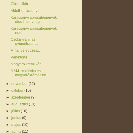
Citromlikőr
Áldott karácsonyt!
Karácsonyi aprósütemények:
diós linzervirág
Karácsonyi aprósütemények:
néró
Csokis-vaníliás
gyümölcstorta
A mai bejegyzés...
Panettone
Mogyoró krémlikőr
M&M: molnárka és
mogyorókrémes kifli
►
november
(12)
►
október
(10)
►
szeptember
(9)
►
augusztus
(13)
►
július
(16)
►
június
(9)
►
május
(10)
►
április
(11)