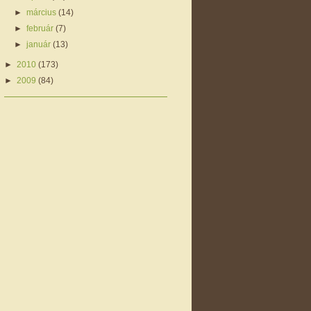
►
március
(14)
►
február
(7)
►
január
(13)
►
2010
(173)
►
2009
(84)