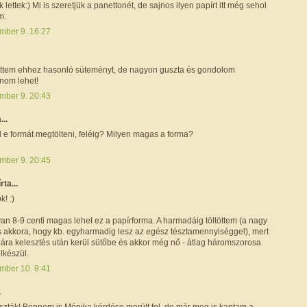
lettek:) Mi is szeretjük a panettonét, de sajnos ilyen papírt itt még sehol
m.
mber 9. 16:27
tem ehhez hasonló süteményt, de nagyon guszta és gondolom
inom lehet!
mber 9. 20:43
...
 e formát megtölteni, feléig? Milyen magas a forma?
mber 9. 20:45
írta...
k! :)
an 8-9 centi magas lehet ez a papírforma. A harmadáig töltöttem (a nagy
 akkora, hogy kb. egyharmadig lesz az egész tésztamennyiséggel), mert
jára kelesztés után kerül sütőbe és akkor még nő - átlag háromszorosa
elkészül.
mber 10. 8:41
.
zták! Bennem is Mónika kérdése merült fel, de már meg is kaptam a