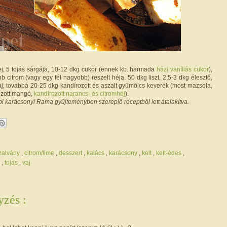
ej, 5 tojás sárgája, 10-12 dkg cukor (ennek kb. harmada
házi vaníliás cukor
),
bb citrom (vagy egy fél nagyobb) reszelt héja, 50 dkg liszt, 2,5-3 dkg élesztő,
vaj, továbbá 20-25 dkg kandírozott és aszalt gyümölcs keverék (most mazsola,
ozott mangó,
kandírozott narancs- és citromhéj
).
i karácsonyi Rama gyűjteményben szereplő receptből lett átalakítva.
zalvány
,
citrom/lime
,
desszert
,
kalács
,
karácsony
,
kelt
,
kelt-édes
,
j
,
tojás
,
vaj
zés :