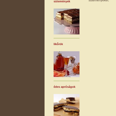
süteményeket.
sütemények
likőrök
édes apróságok