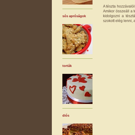
A tészta hozzávalói
Amikor összeáll a 
kidolgozni a tész
sós apróságok
szokott elég lenni,
torták
diós