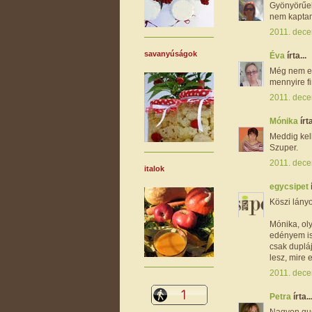
Gyönyörűek 
nem kapta
2011. dece
savanyúságok
Éva
írta...
Még nem et
mennyire f
2011. dece
Mónika
írta
Meddig kell
Szuper.
2011. dece
italok
egycsipet
Köszi lányo
Mónika, oly
edényem is
csak duplá
lesz, mire 
2011. dece
Petra
írta..
Nagyon gus