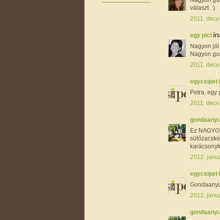
választ. :)
2011. dece
egy pici
írt
Nagyon jól 
Nagyon gus
2011. dece
egycsipet
Petra, egy 
2011. dece
gondaany
Ez NAGYON 
sütőzacskó
karácsonyk
2012. januá
egycsipet
Gondaanyu, 
2012. januá
gondaany