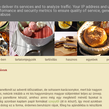
deliver its services and to analyze traffic. Your IP address and
formance and security metrics to ensure quality of service, ge
 abuse.
C-ben
tartalomjegyzék
tartósítás
hasznos
egyebek
pr
péntek
panettonét az adventi időszakban, de sohasem karácsonykor, mert bár nagyon
 is, nekünk inkább a mi kis hagyományos magyar sütijeinkkel teljes az ünnep.
gy panettone készül, amihez anno még egy megfelelő méretű fazekat is
ég azonban kaptam papír formákat
szepytől
(
itt is köszi!
), így most azokban
a dolog ez a forma, érdemes beruházni rájuk, főleg ha ajándékba is készítünk