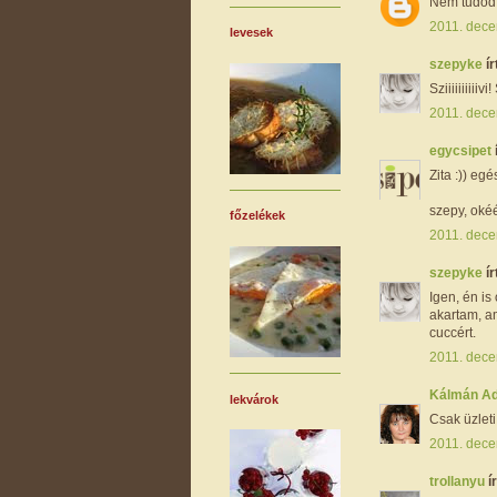
Nem tudod, h
2011. dece
levesek
szepyke
ír
Sziiiiiiiiiiv
2011. dece
egycsipet
Zita :)) e
szepy, okéé
főzelékek
2011. dece
szepyke
ír
Igen, én is
akartam, am
cuccért.
2011. dece
Kálmán A
lekvárok
Csak üzleti
2011. dece
trollanyu
ír