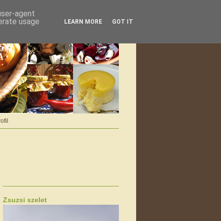
 user-agent
nerate usage
LEARN MORE
GOT IT
ofil
Zsuzsi szelet