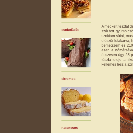
A megkelt tésztát d
csokoládés
szárított gyümölc
szoktam sütni, mos
először letakarva, 
bemetszem és 210 °
ezen a hőmérsékl
összesen úgy 35 pe
tészta teteje, amik
kellemes lesz a szí
citromos
narancsos