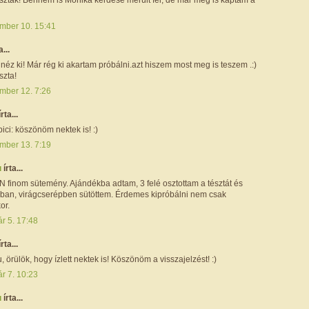
mber 10. 15:41
a...
néz ki! Már rég ki akartam próbálni.azt hiszem most meg is teszem .:)
zta!
mber 12. 7:26
írta...
pici: köszönöm nektek is! :)
mber 13. 7:19
u
írta...
finom sütemény. Ajándékba adtam, 3 felé osztottam a tésztát és
ban, virágcserépben sütöttem. Érdemes kipróbálni nem csak
or.
r 5. 17:48
írta...
örülök, hogy ízlett nektek is! Köszönöm a visszajelzést! :)
r 7. 10:23
u
írta...