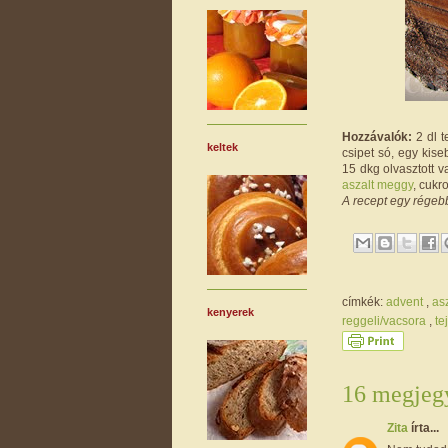
Hozzávalók:
2 dl t
keltek
csipet só, egy kise
15 dkg olvasztott 
aszalt meggy
, cukr
A recept egy régebb
címkék:
advent
,
as
kenyerek
reggeli/vacsora
,
te
16 megjegy
Zita
írta...