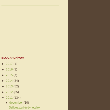
BLOGARCHÍVUM
►
2017
(1)
►
2016
(1)
►
2015
(7)
►
2014
(34)
►
2013
(52)
►
2012
(85)
▼
2011
(134)
▼
december
(10)
Szilveszteri-újévi ételek