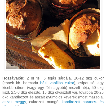
Hozzávalók:
2 dl tej, 5 tojás sárgája, 10-12 dkg cukor
(ennek kb. harmada
házi vaníliás cukor
), csipet só, egy
kisebb citrom (vagy egy fél nagyobb) reszelt héja, 50 dkg
liszt, 2,5-3 dkg élesztő, 15 dkg olvasztott vaj, továbbá 20-25
dkg kandírozott és aszalt gyümölcs keverék (most mazsola,
aszalt meggy
, cukrozott mangó,
kandírozott narancs- és