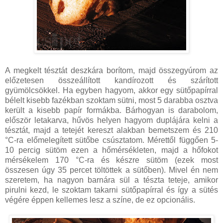
A megkelt tésztát deszkára borítom, majd összegyúrom az
előzetesen összeállított kandírozott és szárított
gyümölcsökkel. Ha egyben hagyom, akkor egy sütőpapírral
bélelt kisebb fazékban szoktam sütni, most 5 darabba osztva
került a kisebb papír formákba. Bárhogyan is darabolom,
először letakarva, hűvös helyen hagyom duplájára kelni a
tésztát, majd a tetejét kereszt alakban bemetszem és 210
°C-ra előmelegített sütőbe csúsztatom. Mérettől függően 5-
10 percig sütöm ezen a hőmérsékleten, majd a hőfokot
mérsékelem 170 °C-ra és készre sütöm (ezek most
összesen úgy 35 percet töltöttek a sütőben). Mivel én nem
szeretem, ha nagyon barnára sül a tészta teteje, amikor
pirulni kezd, le szoktam takarni sütőpapírral és így a sütés
végére éppen kellemes lesz a színe, de ez opcionális.