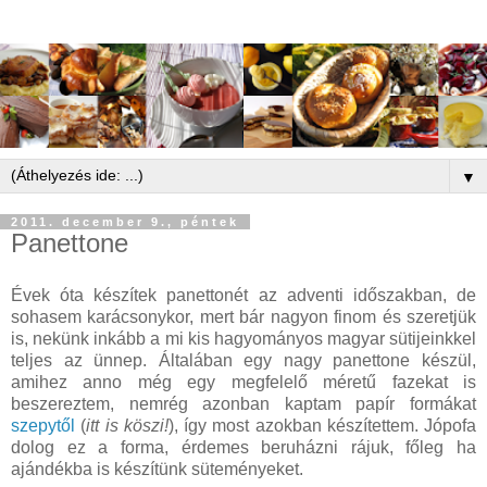
▼
2011. december 9., péntek
Panettone
Évek óta készítek panettonét az adventi időszakban, de
sohasem karácsonykor, mert bár nagyon finom és szeretjük
is, nekünk inkább a mi kis hagyományos magyar sütijeinkkel
teljes az ünnep. Általában egy nagy panettone készül,
amihez anno még egy megfelelő méretű fazekat is
beszereztem, nemrég azonban kaptam papír formákat
szepytől
(
itt is köszi!
), így most azokban készítettem. Jópofa
dolog ez a forma, érdemes beruházni rájuk, főleg ha
ajándékba is készítünk süteményeket.