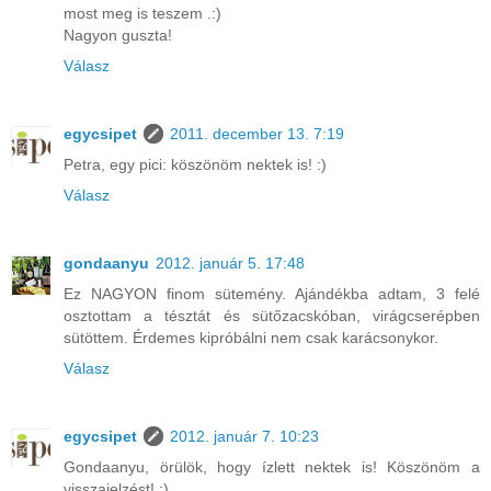
most meg is teszem .:)
Nagyon guszta!
Válasz
egycsipet
2011. december 13. 7:19
Petra, egy pici: köszönöm nektek is! :)
Válasz
gondaanyu
2012. január 5. 17:48
Ez NAGYON finom sütemény. Ajándékba adtam, 3 felé
osztottam a tésztát és sütőzacskóban, virágcserépben
sütöttem. Érdemes kipróbálni nem csak karácsonykor.
Válasz
egycsipet
2012. január 7. 10:23
Gondaanyu, örülök, hogy ízlett nektek is! Köszönöm a
visszajelzést! :)