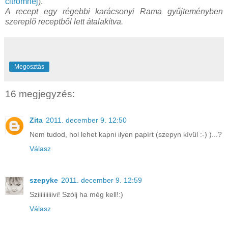
citromhéj
).
A recept egy régebbi karácsonyi Rama gyűjteményben
szereplő receptből lett átalakítva.
Megosztás
16 megjegyzés:
Zita
2011. december 9. 12:50
Nem tudod, hol lehet kapni ilyen papírt (szepyn kívül :-) )...?
Válasz
szepyke
2011. december 9. 12:59
Sziiiiiiiiiivi! Szólj ha még kell!:)
Válasz