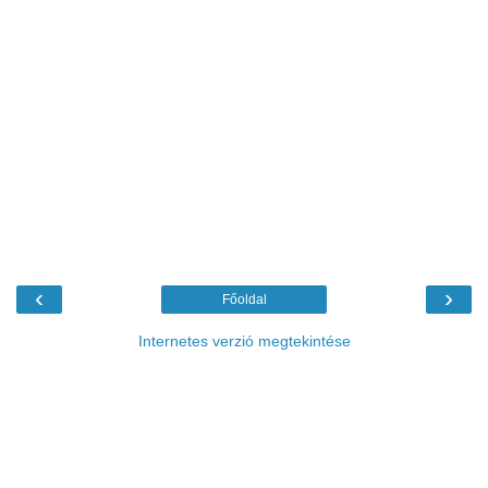
‹
›
Főoldal
Internetes verzió megtekintése