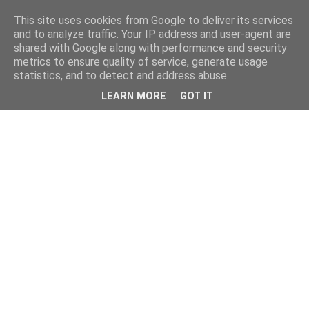
This site uses cookies from Google to deliver its services
and to analyze traffic. Your IP address and user-agent are
shared with Google along with performance and security
metrics to ensure quality of service, generate usage
statistics, and to detect and address abuse.
LEARN MORE
GOT IT