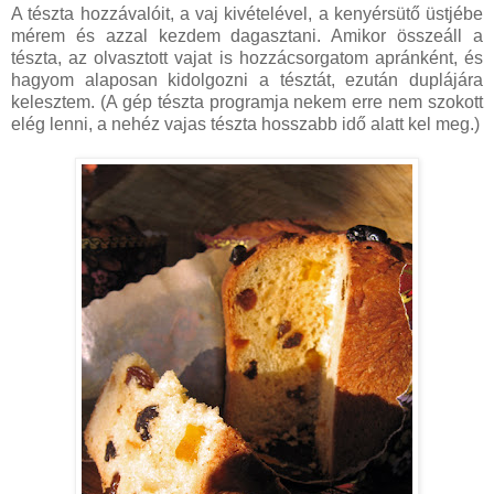
A tészta hozzávalóit, a vaj kivételével, a kenyérsütő üstjébe
mérem és azzal kezdem dagasztani. Amikor összeáll a
tészta, az olvasztott vajat is hozzácsorgatom apránként, és
hagyom alaposan kidolgozni a tésztát, ezután duplájára
kelesztem. (A gép tészta programja nekem erre nem szokott
elég lenni, a nehéz vajas tészta hosszabb idő alatt kel meg.)