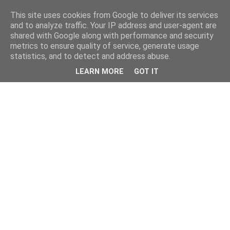
This site uses cookies from Google to deliver its services
and to analyze traffic. Your IP address and user-agent are
shared with Google along with performance and security
metrics to ensure quality of service, generate usage
statistics, and to detect and address abuse.
LEARN MORE
GOT IT