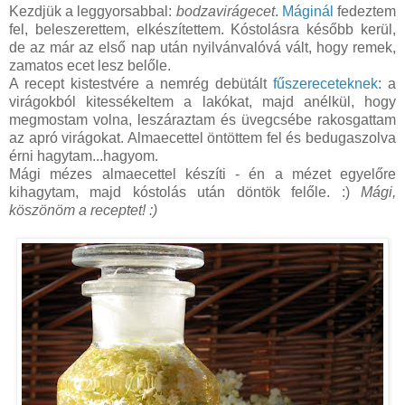
Kezdjük a leggyorsabbal:
bodzavirágecet
.
Máginál
fedeztem
fel, beleszerettem, elkészítettem. Kóstolásra később kerül,
de az már az első nap után nyilvánvalóvá vált, hogy remek,
zamatos ecet lesz belőle.
A recept kistestvére a nemrég debütált
fűszereceteknek
: a
virágokból kitessékeltem a lakókat, majd anélkül, hogy
megmostam volna, leszáraztam és üvegcsébe rakosgattam
az apró virágokat. Almaecettel öntöttem fel és bedugaszolva
érni hagytam...hagyom.
Mági mézes almaecettel készíti - én a mézet egyelőre
kihagytam, majd kóstolás után döntök felőle. :)
Mági,
köszönöm a receptet! :)