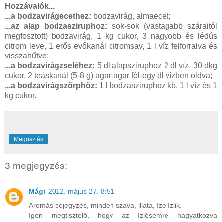
Hozzávalók...
...a bodzavirágecethez:
bodzavirág, almaecet;
...az alap bodzasziruphoz:
sok-sok (vastagabb száraitól
megfosztott) bodzavirág, 1 kg cukor, 3 nagyobb és lédús
citrom leve, 1 erős evőkanál citromsav, 1 l víz felforralva és
visszahűtve;
...a bodzavirágzseléhez:
5 dl alapsziruphoz 2 dl víz, 30 dkg
cukor, 2 teáskanál (5-8 g) agar-agar fél-egy dl vízben oldva;
...a bodzavirágszörphöz:
1 l bodzasziruphoz kb. 1 l víz és 1
kg cukor.
Megosztás
3 megjegyzés:
Mági
2012. május 27. 8:51
Aromás bejegyzés, minden szava, illata, íze ízlik.
Igen megtisztelő, hogy az ízlésemre hagyatkozva