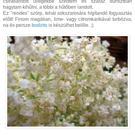
csírátlanított üvegekbe szedtem és száraz dunsztban
hagytam kihűlni, a többi a hűtőben landolt.
Ez "rendes" szörp, tehát sokszorosára hígítandó fogyasztás
előtt! Finom magában, lime- vagy citromkarikával turbózva,
na és persze
bodzito
is készülhet belőle. ;)