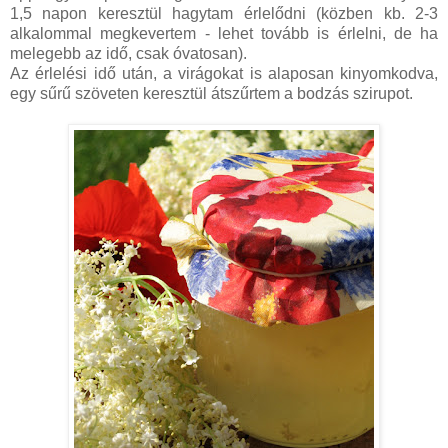
1,5 napon keresztül hagytam érlelődni (közben kb. 2-3
alkalommal megkevertem - lehet tovább is érlelni, de ha
melegebb az idő, csak óvatosan).
Az érlelési idő után, a virágokat is alaposan kinyomkodva,
egy sűrű szöveten keresztül átszűrtem a bodzás szirupot.