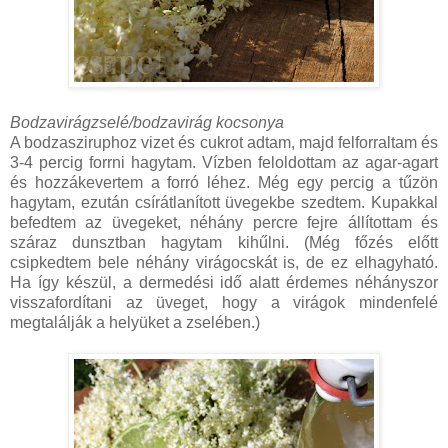
Bodzavirágzselé/bodzavirág kocsonya
A bodzasziruphoz vizet és cukrot adtam, majd felforraltam és
3-4 percig forrni hagytam. Vízben feloldottam az agar-agart
és hozzákevertem a forró léhez. Még egy percig a tűzön
hagytam, ezután csírátlanított üvegekbe szedtem. Kupakkal
befedtem az üvegeket, néhány percre fejre állítottam és
száraz dunsztban hagytam kihűlni. (Még főzés előtt
csipkedtem bele néhány virágocskát is, de ez elhagyható.
Ha így készül, a dermedési idő alatt érdemes néhányszor
visszafordítani az üveget, hogy a virágok mindenfelé
megtalálják a helyüket a zselében.)