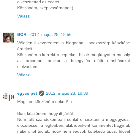
elkészítetted az ecetet.
Köszönöm, szép vasárnapot:)
Válasz
BORI
2012. május 28. 18:56
Véletlenül keveredtem a blogodba - bodzaszörp készítése
érdekelt.
Köszönöm a korrekt recepteket. Kissé megfagyott a mosoly
az arcomon, amikor a bejegyzés előtti utasításokat
elolvastam....
Válasz
egycsipet
2012. május 28. 19:39
Mági, én köszönöm neked! :)
Bori, köszönöm, hogy itt jártál.
Nem állt szándékomban senkit elriasztani a megjegyzés-
előzetessel, a legtöbben, akik időnként kommentet hagynak
nálam, jól tudják, hogy nem vagyok kötekedő típus. Idővel