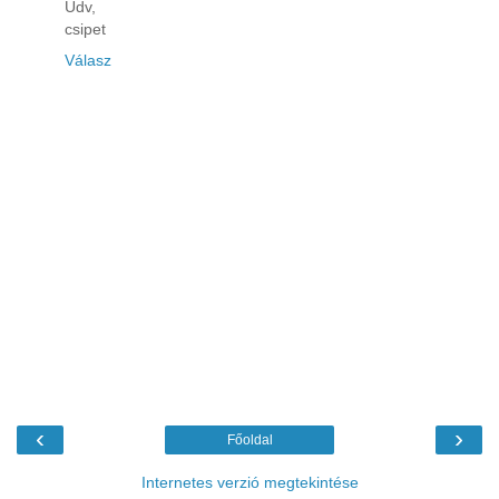
Üdv,
csipet
Válasz
‹
›
Főoldal
Internetes verzió megtekintése