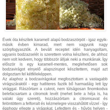
Évek óta készítek karamell alapú bodzaszörpöt - igaz egyik-
másik évben kimarad, mert nem vagyunk nagy
szörpfogyasztók. A bevált receptet idén hanyagoltam,
ugyanis bodzazselét is szerettem volna készíteni, de ahhoz
nem volt kedvem, hogy többször álljak neki a munkának. Így
először is egy karamell-mentes, meglehetősen sok
bodzavirágot elnyelő alapszirupot készítettem, majd azt
dolgoztam fel kétféleképpen.
Az alaphoz a bodzavirágokat megfosztottam a vastagabb
virágszáraktól - egy hatliteres fazék bő harmadáig lett így
virággal. Rászórtam a cukrot, nem túlságosan finomkodva
belefacsartam a citromok levét (mehet bele a héja is, ha
valaki úgy szereti), hozzászórtam a citromsavat és
felöntöttem a felforralt és kézmelegre visszahűtött vízzel - így
épphogy ellepte a virágokat. Lefedtem és - hűvös helyen -