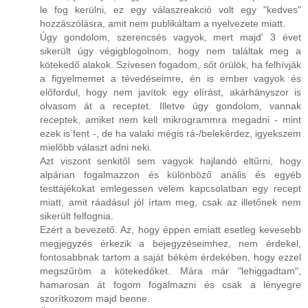
le fog kerülni, ez egy válaszreakció volt egy "kedves"
hozzászólásra, amit nem publikáltam a nyelvezete miatt.
Úgy gondolom, szerencsés vagyok, mert majd' 3 évet
sikerült úgy végigblogolnom, hogy nem találtak meg a
kötekedő alakok. Szívesen fogadom, sőt örülök, ha felhívják
a figyelmemet a tévedéseimre, én is ember vagyok és
előfordul, hogy nem javítok egy elírást, akárhányszor is
olvasom át a receptet. Illetve úgy gondolom, vannak
receptek, amiket nem kell mikrogrammra megadni - mint
ezek is fent -, de ha valaki mégis rá-/belekérdez, igyekszem
mielőbb választ adni neki.
Azt viszont senkitől sem vagyok hajlandó eltűrni, hogy
alpárian fogalmazzon és különböző anális és egyéb
testtájékokat emlegessen velem kapcsolatban egy recept
miatt, amit ráadásul jól írtam meg, csak az illetőnek nem
sikerült felfognia.
Ezért a bevezető. Az, hogy éppen emiatt esetleg kevesebb
megjegyzés érkezik a bejegyzéseimhez, nem érdekel,
fontosabbnak tartom a saját békém érdekében, hogy ezzel
megszűröm a kötekedőket. Mára már "lehiggadtam",
hamarosan át fogom fogalmazni és csak a lényegre
szorítkozom majd benne.