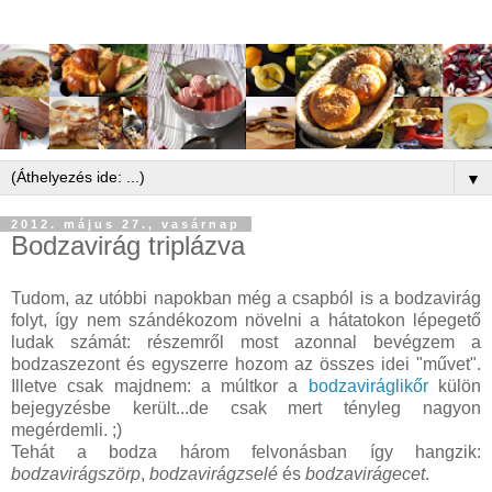
▼
2012. május 27., vasárnap
Bodzavirág triplázva
Tudom, az utóbbi napokban még a csapból is a bodzavirág
folyt, így nem szándékozom növelni a hátatokon lépegető
ludak számát: részemről most azonnal bevégzem a
bodzaszezont és egyszerre hozom az összes idei "művet".
Illetve csak majdnem: a múltkor a
bodzaviráglikőr
külön
bejegyzésbe került...de csak mert tényleg nagyon
megérdemli. ;)
Tehát a bodza három felvonásban így hangzik:
bodzavirágszörp
,
bodzavirágzselé
és
bodzavirágecet
.