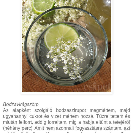
Bodzavirágszörp
Az alapként szolgáló bodzaszirupot megmértem, majd
ugyanannyi cukrot és vizet mértem hozzá. Tűzre tettem és
miután felforrt, addig forraltam, míg a habja eltűnt a tetejéről
(néhány perc). Amit nem azonnali fogyasztásra szántam, azt