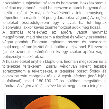
hozzáütöm a tojásokat, sózom és borsozom, hozzászórom a
szárított majoránnát, majd beleteszem a párolt hagymát és a
tisztított májat. (A máj előkészítésénél a fele mennyiséget
pépesítem, a másik felét pedig darabokra vágom.) Az egész
tölteléket összedolgozom egy villával, ha túl hígnak
bizonyulna, akkor kevés zsemlemorzsát adok még hozzá.
A gombás töltelékhez az apróra vágott hagymát
megpárolom, majd ráteszem a tisztított és vékony szeletekre
vágott gombát. Finoman lepirítom, sózom és borsozom,
majd megszórom liszttel és felöntöm a tejszínnel. Elkeverem
(szinte azonnal besűrűsödik) és egy csokor apróra vágott
petrezselymet szórok rá.
A hússzeleteket enyhén klopfolom, finoman megsózom és a
töltelékkel feltekerem. Zsírral vékonyan kikent tepsibe
sorakoztatom a tekercseket, a tetejükre borsot őrölök és
olvasztott zsírt csorgatok rájuk. A tepsit lefedem (fedő híján
alufóliával), majd 180-190 °C-os sütőben megsütöm a
húrokat. A végén a fóliát levéve kicsit megpirítom a tetejüket.