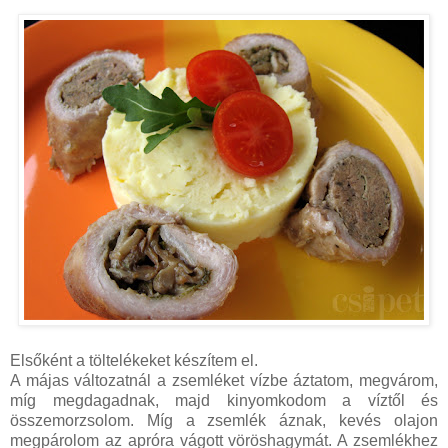
Elsőként a töltelékeket készítem el.
A májas változatnál a zsemléket vízbe áztatom, megvárom,
míg megdagadnak, majd kinyomkodom a víztől és
összemorzsolom. Míg a zsemlék áznak, kevés olajon
megpárolom az apróra vágott vöröshagymát. A zsemlékhez