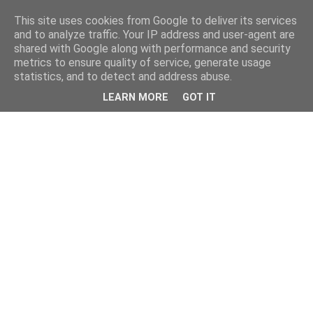
This site uses cookies from Google to deliver its services
and to analyze traffic. Your IP address and user-agent are
shared with Google along with performance and security
metrics to ensure quality of service, generate usage
statistics, and to detect and address abuse.
LEARN MORE
GOT IT