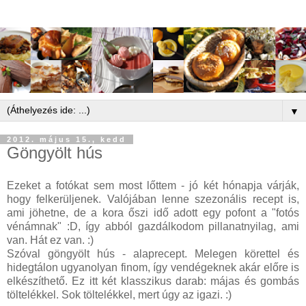
▼
2012. május 15., kedd
Göngyölt hús
Ezeket a fotókat sem most lőttem - jó két hónapja várják,
hogy felkerüljenek. Valójában lenne szezonális recept is,
ami jöhetne, de a kora őszi idő adott egy pofont a "fotós
vénámnak" :D, így abból gazdálkodom pillanatnyilag, ami
van. Hát ez van. :)
Szóval göngyölt hús - alaprecept. Melegen körettel és
hidegtálon ugyanolyan finom, így vendégeknek akár előre is
elkészíthető. Ez itt két klasszikus darab: májas és gombás
töltelékkel. Sok töltelékkel, mert úgy az igazi. :)