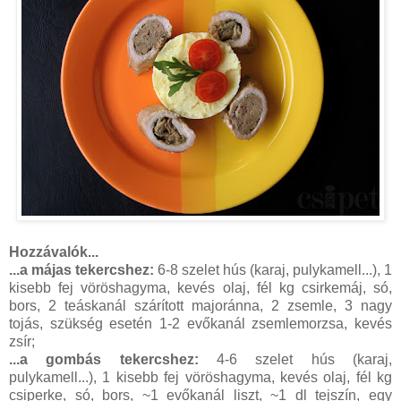
Hozzávalók...
...a májas tekercshez:
6-8 szelet hús (karaj, pulykamell...), 1
kisebb fej vöröshagyma, kevés olaj, fél kg csirkemáj, só,
bors, 2 teáskanál szárított majoránna, 2 zsemle, 3 nagy
tojás, szükség esetén 1-2 evőkanál zsemlemorzsa, kevés
zsír;
...a gombás tekercshez:
4-6 szelet hús (karaj,
pulykamell...), 1 kisebb fej vöröshagyma, kevés olaj, fél kg
csiperke, só, bors, ~1 evőkanál liszt, ~1 dl tejszín, egy