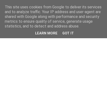
This site uses cookies from Google to deliver its services
and to analyze traffic. Your IP address and user-agent are
shared with Google along with performance and security
metrics to ensure quality of service, generate usage
statistics, and to detect and address abuse.
LEARN MORE
GOT IT