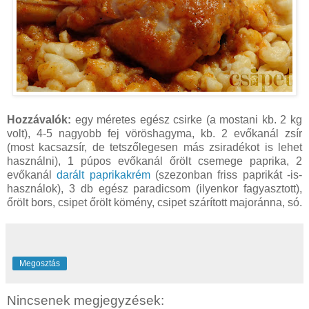
Hozzávalók:
egy méretes egész csirke (a mostani kb. 2 kg
volt), 4-5 nagyobb fej vöröshagyma, kb. 2 evőkanál zsír
(most kacsazsír, de tetszőlegesen más zsiradékot is lehet
használni), 1 púpos evőkanál őrölt csemege paprika, 2
evőkanál
darált paprikakrém
(szezonban friss paprikát -is-
használok), 3 db egész paradicsom (ilyenkor fagyasztott),
őrölt bors, csipet őrölt kömény, csipet szárított majoránna, só.
Megosztás
Nincsenek megjegyzések: