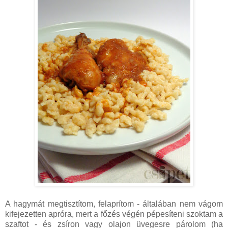
A hagymát megtisztítom, felaprítom - általában nem vágom
kifejezetten apróra, mert a főzés végén pépesíteni szoktam a
szaftot - és zsíron vagy olajon üvegesre párolom (ha