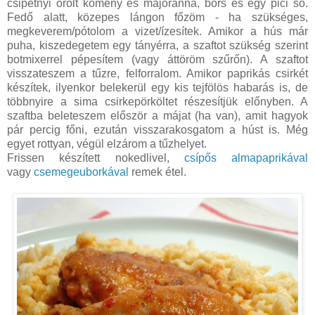
csipetnyi őrölt kömény és majoránna, bors és egy pici só.
Fedő alatt, közepes lángon főzöm - ha szükséges,
megkeverem/pótolom a vizet/ízesítek. Amikor a hús már
puha, kiszedegetem egy tányérra, a szaftot szükség szerint
botmixerrel pépesítem (vagy áttöröm szűrőn). A szaftot
visszateszem a tűzre, felforralom. Amikor paprikás csirkét
készítek, ilyenkor belekerül egy kis tejfölös habarás is, de
többnyire a sima csirkepörköltet részesítjük előnyben. A
szaftba beleteszem először a májat (ha van), amit hagyok
pár percig főni, ezután visszarakosgatom a húst is. Még
egyet rottyan, végül elzárom a tűzhelyet.
Frissen készített nokedlivel,
csípős almapaprikával
vagy
csemegeuborkával
remek étel.