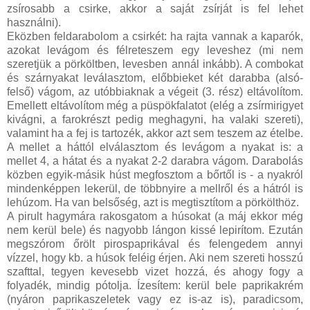
zsírosabb a csirke, akkor a saját zsírját is fel lehet
használni).
Eközben feldarabolom a csirkét: ha rajta vannak a kaparók,
azokat levágom és félreteszem egy leveshez (mi nem
szeretjük a pörköltben, levesben annál inkább). A combokat
és szárnyakat leválasztom, előbbieket két darabba (alsó-
felső) vágom, az utóbbiaknak a végeit (3. rész) eltávolítom.
Emellett eltávolítom még a püspökfalatot (elég a zsírmirigyet
kivágni, a farokrészt pedig meghagyni, ha valaki szereti),
valamint ha a fej is tartozék, akkor azt sem teszem az ételbe.
A mellet a háttól elválasztom és levágom a nyakat is: a
mellet 4, a hátat és a nyakat 2-2 darabra vágom. Darabolás
közben egyik-másik húst megfosztom a bőrtől is - a nyakról
mindenképpen lekerül, de többnyire a mellről és a hátról is
lehúzom. Ha van belsőség, azt is megtisztítom a pörkölthöz.
A pirult hagymára rakosgatom a húsokat (a máj ekkor még
nem kerül bele) és nagyobb lángon kissé lepirítom. Ezután
megszórom őrölt pirospaprikával és felengedem annyi
vízzel, hogy kb. a húsok feléig érjen. Aki nem szereti hosszú
szafttal, tegyen kevesebb vizet hozzá, és ahogy fogy a
folyadék, mindig pótolja. Ízesítem: kerül bele paprikakrém
(nyáron paprikaszeletek vagy ez is-az is), paradicsom,