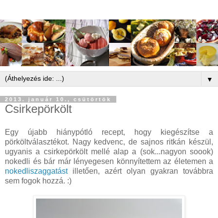
▼
2013. január 10., csütörtök
Csirkepörkölt
Egy újabb hiánypótló recept, hogy kiegészítse a
pörköltválasztékot. Nagy kedvenc, de sajnos ritkán készül,
ugyanis a csirkepörkölt mellé alap a (sok...nagyon soook)
nokedli és bár már lényegesen könnyítettem az életemen a
nokedliszaggatást
illetően, azért olyan gyakran továbbra
sem fogok hozzá. :)