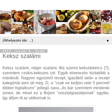
▼
2013. január 8., kedd
Keksz szalámi
Keksz szalámi, néger szalámi, férj szerint keksztekercs (?),
szerintem csokis-kekszes izé. Egyik elnevezés biztatóbb a
másiknál. Nagyon egyszerű recept, igazából talán a recept
kategóriát sem üti meg :D, a
"csak ne kelljen vele 5 percnél
többet foglalkozni"
jellegű nass...és bár szerintem mindenki
ismeri, de mivel ez a férjem "nosztalgiasütijeinek" egyike,
így álljon itt az utókornak is.