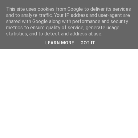
This site uses cookies from Google to deliver its services
and to analyze traffic. Your IP address and user-agent are
shared with Google along with performance and security
metrics to ensure quality of service, generate usage
statistics, and to detect and address abuse.
LEARN MORE
GOT IT