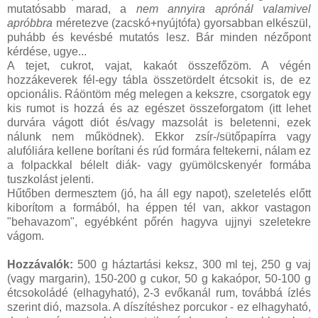
mutatósabb marad, a
nem annyira aprónál valamivel
apróbbra
méretezve (zacskó+nyújtófa) gyorsabban elkészül,
puhább és kevésbé mutatós lesz. Bár minden nézőpont
kérdése, ugye...
A tejet, cukrot, vajat, kakaót összefőzöm. A végén
hozzákeverek fél-egy tábla összetördelt étcsokit is, de ez
opcionális. Ráöntöm még melegen a kekszre, csorgatok egy
kis rumot is hozzá és az egészet összeforgatom (itt lehet
durvára vágott diót és/vagy mazsolát is beletenni, ezek
nálunk nem működnek). Ekkor zsír-/sütőpapírra vagy
alufóliára kellene borítani és rúd formára feltekerni, nálam ez
a folpackkal bélelt diák- vagy gyümölcskenyér formába
tuszkolást jelenti.
Hűtőben dermesztem (jó, ha áll egy napot), szeletelés előtt
kiborítom a formából, ha éppen tél van, akkor vastagon
"behavazom", egyébként pőrén hagyva ujjnyi szeletekre
vágom.
Hozzávalók:
500 g háztartási keksz, 300 ml tej, 250 g vaj
(vagy margarin), 150-200 g cukor, 50 g kakaópor, 50-100 g
étcsokoládé (elhagyható), 2-3 evőkanál rum, továbbá ízlés
szerint dió, mazsola. A díszítéshez porcukor - ez elhagyható,