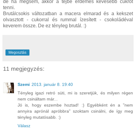
de ha mégsem, akkor a tejbe érdemes kevesebb cukrot
tenni.
Brutálcsokis változatban a macera elmarad és a kekszet
olvasztott - cukorral és rummal ízesített - csokoládéval
keverem össze. De ez tényleg brutál. :)
Megosztás
11 megjegyzés:
Szemi
2013. január 8. 19:40
Tényleg igazi retró süti, mi is szeretjük, és milyen régen
nem csináltam már...
Jó is, hogy eszembe hoztad! :) Egyébként én a "nem
annyira aprónál apróbbra" szoktam csinálni, de így meg
tényleg mutatósabb. :)
Válasz