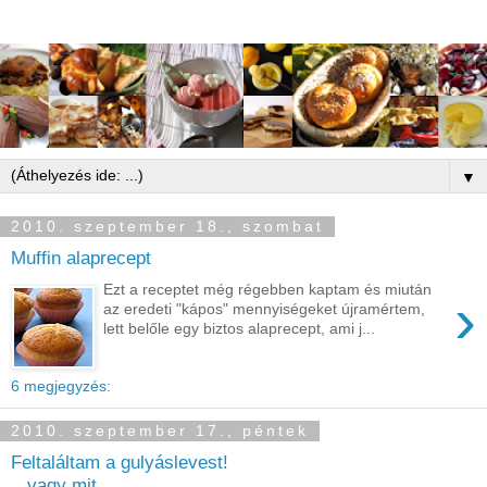
▼
2010. szeptember 18., szombat
Muffin alaprecept
Ezt a receptet még régebben kaptam és miután
›
az eredeti "kápos" mennyiségeket újramértem,
lett belőle egy biztos alaprecept, ami j...
6 megjegyzés:
2010. szeptember 17., péntek
Feltaláltam a gulyáslevest!
...vagy mit...