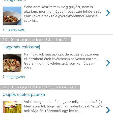
›
Soha nem készítettem még gulyást, nem is
akartam, mert nem éppen rózsaszín felhős-szép
emlékeket őrzök róla gyerekkoromból. Most is
csak ki...
7 megjegyzés:
2010. szeptember 13., hétfő
Hagymás csirkemáj
Nem vagyok májrajongó, de ezt az egyszerűen
›
elkészíthető ételt kivételesen szívesen eszem.
Gyors, finom, tökéletes akár egy komótosan
indul...
7 megjegyzés:
2010. szeptember 12., vasárnap
Csípős ecetes paprika
Valaki megmondaná, hogy ez milyen paprika? :))
›
Mert azon túl, hogy nálunk mindenki csak "erős"-
nek hívja és részemről egy-két cs...