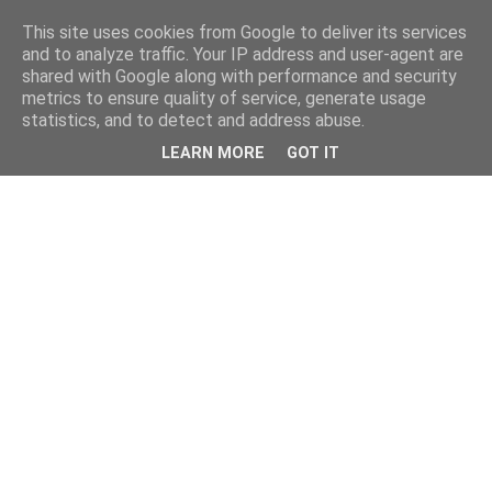
This site uses cookies from Google to deliver its services
and to analyze traffic. Your IP address and user-agent are
shared with Google along with performance and security
metrics to ensure quality of service, generate usage
statistics, and to detect and address abuse.
LEARN MORE
GOT IT