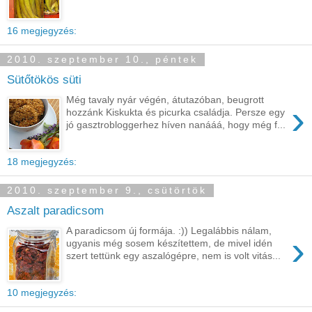
16 megjegyzés:
2010. szeptember 10., péntek
Sütőtökös süti
Még tavaly nyár végén, átutazóban, beugrott
›
hozzánk Kiskukta és picurka családja. Persze egy
jó gasztrobloggerhez híven nanááá, hogy még f...
18 megjegyzés:
2010. szeptember 9., csütörtök
Aszalt paradicsom
A paradicsom új formája. :)) Legalábbis nálam,
›
ugyanis még sosem készítettem, de mivel idén
szert tettünk egy aszalógépre, nem is volt vitás...
10 megjegyzés: