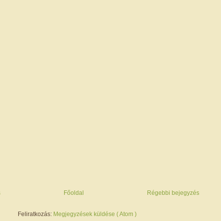
s
Főoldal
Régebbi bejegyzés
Feliratkozás:
Megjegyzések küldése ( Atom )