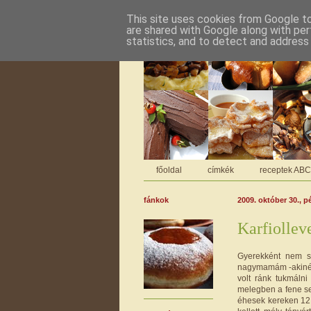
This site uses cookies from Google to 
are shared with Google along with per
statistics, and to detect and address
főoldal
címkék
receptek AB
fánkok
2009. október 30., p
Karfiollev
Gyerekként nem s
nagymamám -akinél
volt ránk tukmáln
melegben a fene se
éhesek kereken 12: