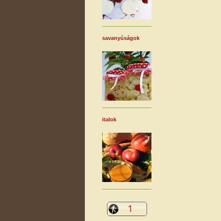
savanyúságok
italok