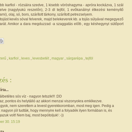
bb karfiol - rózsáira szedve, 1 kisebb vöröshagyma - apróra kockázva, 1 szál
elve (nagylyukú reszelőn), 2-3 dl tejföl, 1 evőkanálnyi étkezési keményítő
barni), olaj, só, bors, szárított tárkony, szárított petrezselyem.
tojást kevés sóval felverek, majd belekeverek kb. a tojás súlyával megegyező
át. Amikor a dara megduzzad -a szaggatás előtt-, egy késhegynyi sütőport
zerű
,
karfiol
,
leves
,
levesbetét
,
magyar
,
sárgarépa
,
tejföl
és :
r
írta...
lbetétes sós víz - nagyon tetszik!!! :DD
az, pontos és helytálló az akkori menzai viszonyokra emlékezve.
vagyok, nem szerettem a levest gyerekkoromban, most meg igen. Pedig a
 nagyon jól tudták, hogy mennyire kell a folyadék ilyen formában is, és
azuk volt! Nem baj, most bepótoljuk! :-))
ber 30. 15:19
rta...