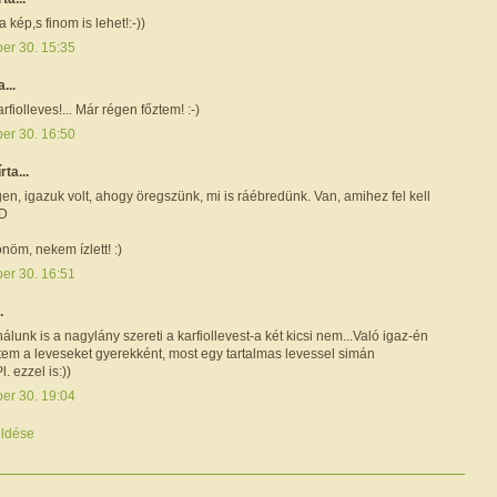
 kép,s finom is lehet!:-))
ber 30. 15:35
a...
arfiolleves!... Már régen főztem! :-)
ber 30. 16:50
írta...
en, igazuk volt, ahogy öregszünk, mi is ráébredünk. Van, amihez fel kell
:D
nöm, nekem ízlett! :)
ber 30. 16:51
.
álunk is a nagylány szereti a karfiollevest-a két kicsi nem...Való igaz-én
tem a leveseket gyerekként, most egy tartalmas levessel simán
l. ezzel is:))
ber 30. 19:04
ldése