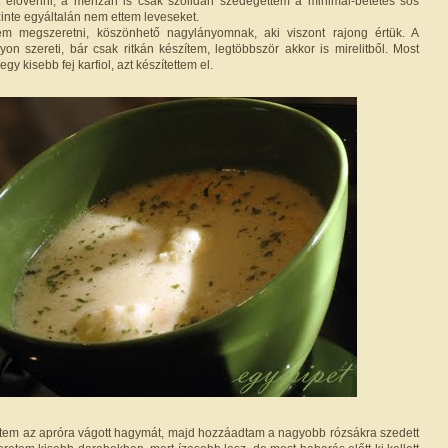
rt elővenni, a menzán is csak szolidan szedegettem a minimál-betétes sós
zinte egyáltalán nem ettem leveseket.
m megszeretni, köszönhető nagylányomnak, aki viszont rajong értük. A
gyon szereti, bár csak ritkán készítem, legtöbbször akkor is mirelitből. Most
egy kisebb fej karfiol, azt készítettem el.
tem az apróra vágott hagymát, majd hozzáadtam a nagyobb rózsákra szedett