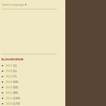
Select Language
▼
BLOGARCHÍVUM
►
2017
(1)
►
2016
(1)
►
2015
(7)
►
2014
(34)
►
2013
(52)
►
2012
(85)
►
2011
(134)
►
2010
(173)