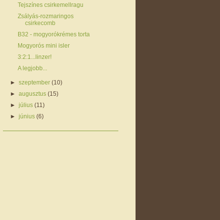
Tejszínes csirkemellragu
Zsályás-rozmaringos
csirkecomb
B32 - mogyorókrémes torta
Mogyorós mini isler
3:2:1...linzer!
A legjobb...
►
szeptember
(10)
►
augusztus
(15)
►
július
(11)
►
június
(6)