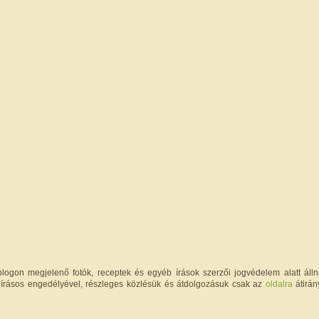
logon megjelenő fotók, receptek és egyéb írások szerzői jogvédelem alatt állna
írásos engedélyével, részleges közlésük és átdolgozásuk csak az
oldalra
átirán