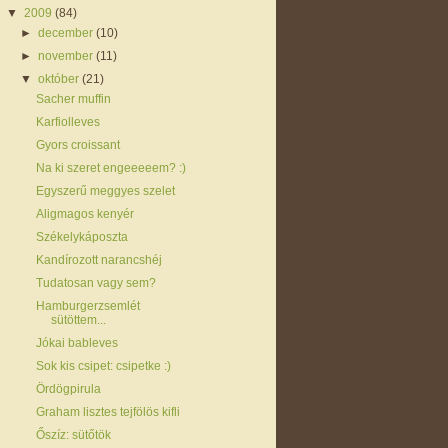
▼
2009
(84)
►
december
(10)
►
november
(11)
▼
október
(21)
Sacher muffin
Karfiolleves
Gyors croissant
Na ki szeret engeeeeem? :)
Egyszerű meggyes szelet
Aligmagos kenyér
Székelykáposzta
Kandírozott narancshéj
Tudatosan vagy sem?
Hamburgerzsemlét
sütöttem...
Jókai bableves
Sok kis csipet: csipetke :)
Ördögpirula
Graham lisztes tejfölös kifli
Őszíz: sütőtök