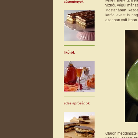
kellett mély tányé
sütemények
vízből, végül már s
Mostanában kezde
karfiollevest is na
azonban volt itthon 
likőrök
édes apróságok
Olajon megdinsztel