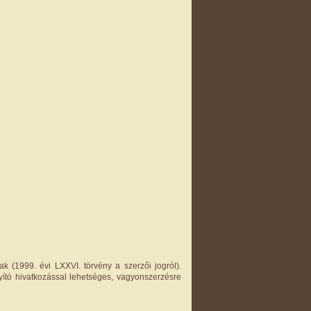
k (1999. évi LXXVI. törvény a szerzői jogról).
yító hivatkozással lehetséges, vagyonszerzésre