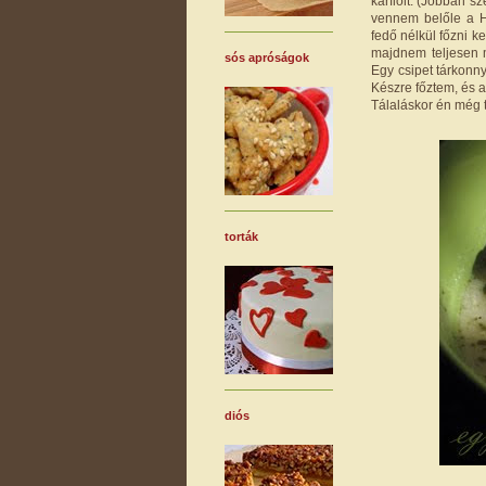
karfiolt. (Jobban s
vennem belőle a Hu
fedő nélkül főzni 
majdnem teljesen m
sós apróságok
Egy csipet tárkonny
Készre főztem, és 
Tálaláskor én még te
torták
diós