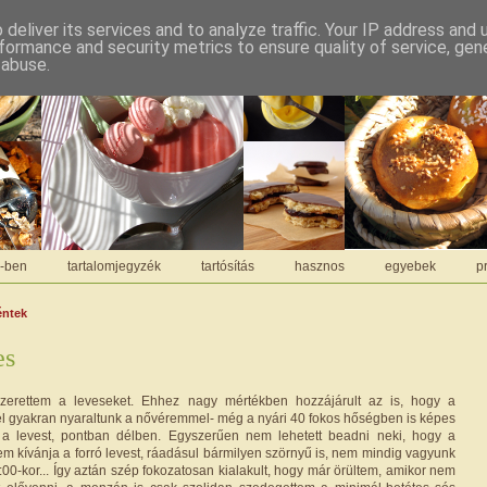
deliver its services and to analyze traffic. Your IP address and
formance and security metrics to ensure quality of service, ge
 abuse.
C-ben
tartalomjegyzék
tartósítás
hasznos
egyebek
pr
éntek
es
zerettem a leveseket. Ehhez nagy mértékben hozzájárult az is, hogy a
 gyakran nyaraltunk a nővéremmel- még a nyári 40 fokos hőségben is képes
i a levest, pontban délben. Egyszerűen nem lehetett beadni neki, hogy a
m kívánja a forró levest, ráadásul bármilyen szörnyű is, nem mindig vagyunk
00-kor... Így aztán szép fokozatosan kialakult, hogy már örültem, amikor nem