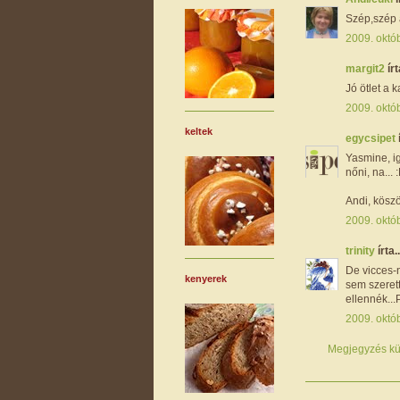
Szép,szép a
2009. októ
margit2
írt
Jó ötlet a k
2009. októ
keltek
egycsipet
Yasmine, ig
nőni, na... 
Andi, köszö
2009. októ
trinity
írta..
De vicces-n
kenyerek
sem szeret
ellennék...P
2009. októ
Megjegyzés kü