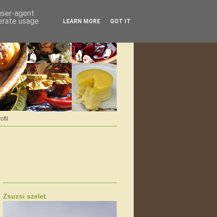
 user-agent
nerate usage
LEARN MORE
GOT IT
ofil
Zsuzsi szelet