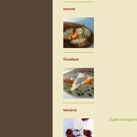
levesek
főzelékek
lekvárok
Újabb bejegyzé