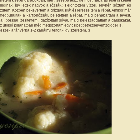
zeretem kisebb darabokban, mert ízesebb lesz, de most habarás előtt ki kellett
ginak, így lettek nagyok a rózsák.) Felöntöttem vízzel, enyhén sóztam és
kezdtem. Közben bekevertem a grízgaluskát és lereszeltem a répát. Amikor már
egpuhultak a karfiolrózsák, beletettem a répát, majd behabartam a levest.
al, borssal ízesítettem, igazítottam sóval, majd beleszaggattam a galuskákat.
az utolsó pillanatban még megszórtam egy csipet petrezselyemzölddel is.
szek a tányérba 1-2 kanálnyi tejfölt - így szeretem. :)