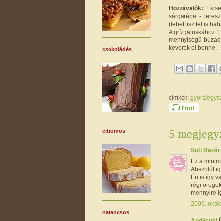
Hozzávalók:
1 kise
sárgarépa - leresz
(lehet liszttel is ha
A grízgaluskához 1 
mennyiségű búzadar
keverek el benne.
csokoládés
címkék:
gyors/egys
5 megjegyz
citromos
Süti Bazá
Ez a minimá
Abszolút ig
Én is így 
régi öregek
mennyire ig
2009. októ
narancsos
Andi/cuki
í