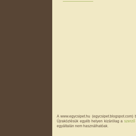
A www.egycsipet.hu (egycsipet.blogspot.com) b
Újraközlésük egyéb helyen kizárólag a
szerző
egyáltalán nem használhatóak.