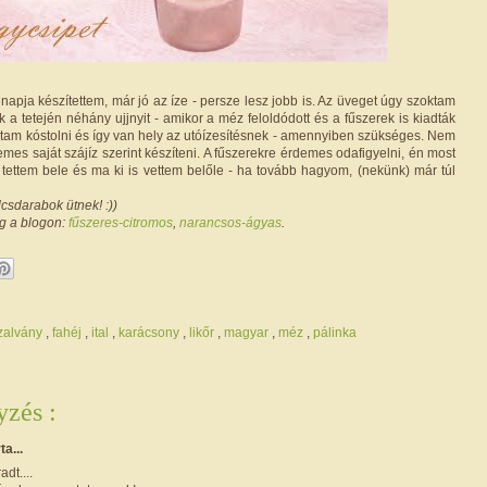
napja készítettem, már jó az íze - persze lesz jobb is. Az üveget úgy szoktam
k a tetején néhány ujjnyit - amikor a méz feloldódott és a fűszerek is kiadták
ktam kóstolni és így van hely az utóízesítésnek - amennyiben szükséges. Nem
emes saját szájíz szerint készíteni. A fűszerekre érdemes odafigyelni, én most
 tettem bele és ma ki is vettem belőle - ha tovább hagyom, (nekünk) már túl
csdarabok ütnek! :))
g a blogon:
fűszeres-citromos
,
narancsos-ágyas
.
zalvány
,
fahéj
,
ital
,
karácsony
,
likőr
,
magyar
,
méz
,
pálinka
zés :
rta...
dt....