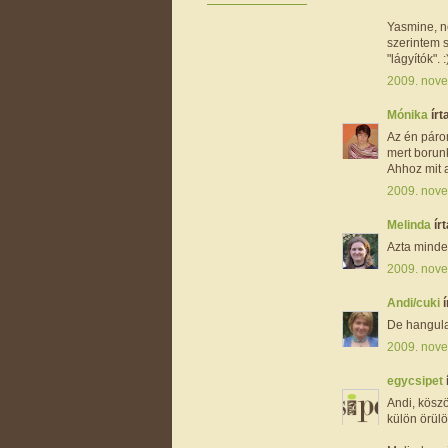
Yasmine, ne
szerintem 
"lágyítók". :
2009. nove
Mónika
írta
Az én páro
mert borun
Ahhoz mit 
2009. nove
Melinda
írt
Azta minde
2009. nove
Andi/cuki
í
De hangula
2009. nove
egycsipet
Andi, köszö
külön örülö