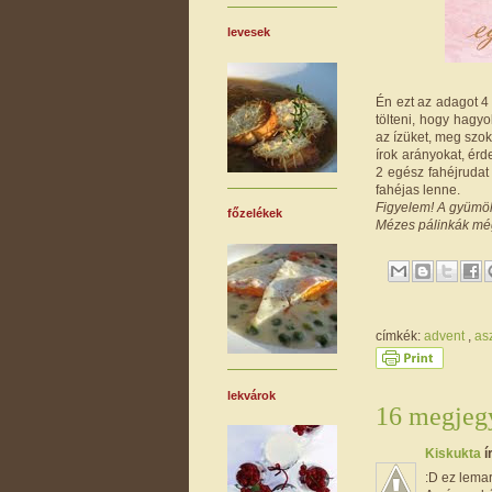
levesek
Én ezt az adagot 4 
tölteni, hogy hagyo
az ízüket, meg szo
írok arányokat, érd
2 egész fahéjrudat
fahéjas lenne.
Figyelem! A gyümöl
főzelékek
Mézes pálinkák mé
címkék:
advent
,
as
lekvárok
16 megjegy
Kiskukta
í
:D ez lemara