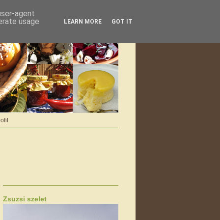
 user-agent
nerate usage
LEARN MORE
GOT IT
ofil
Zsuzsi szelet