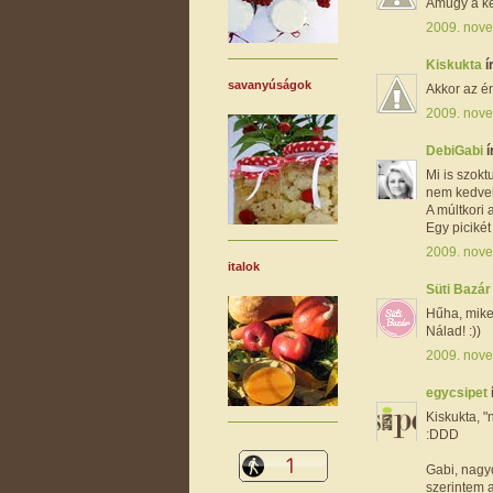
Amúgy a ké
2009. nove
Kiskukta
í
savanyúságok
Akkor az é
2009. nove
DebiGabi
í
Mi is szokt
nem kedve
A múltkori 
Egy picikét
2009. nove
italok
Süti Bazá
Hűha, miket
Nálad! :))
2009. nove
egycsipet
Kiskukta, "
:DDD
Gabi, nagyo
szerintem a