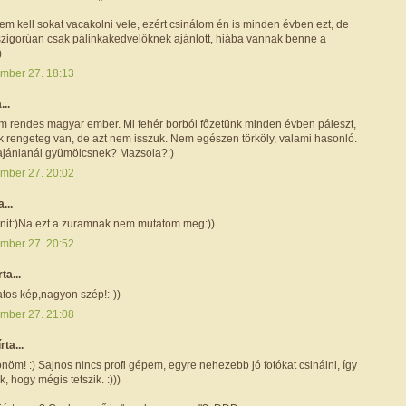
m kell sokat vacakolni vele, ezért csinálom én is minden évben ezt, de
szigorúan csak pálinkakedvelőknek ajánlott, hiába vannak benne a
)
mber 27. 18:13
...
m rendes magyar ember. Mi fehér borból főzetünk minden évben páleszt,
k rengeteg van, de azt nem isszuk. Nem egészen törköly, valami hasonló.
ajánlanál gyümölcsnek? Mazsola?:)
mber 27. 20:02
a...
nit:)Na ezt a zuramnak nem mutatom meg:))
mber 27. 20:52
rta...
tos kép,nagyon szép!:-))
mber 27. 21:08
írta...
nöm! :) Sajnos nincs profi gépem, egyre nehezebb jó fotókat csinálni, így
k, hogy mégis tetszik. :)))