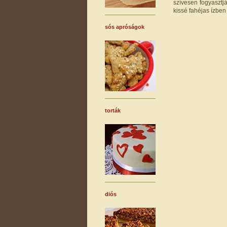
szívesen fogyasztj
kissé fahéjas ízben
sós apróságok
torták
diós