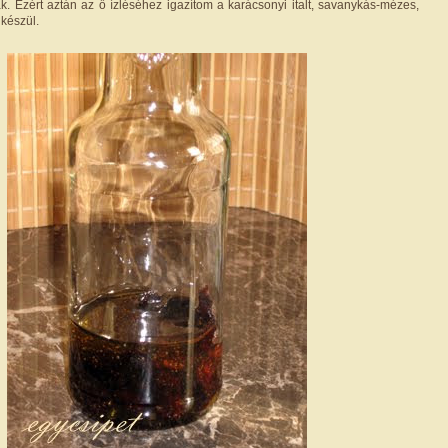
ák. Ezért aztán az ő ízléséhez igazítom a karácsonyi italt, savanykás-mézes,
 készül.