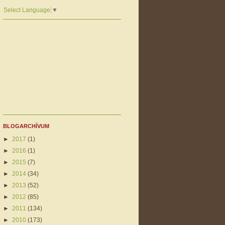
Select Language
▼
BLOGARCHÍVUM
►
2017
(1)
►
2016
(1)
►
2015
(7)
►
2014
(34)
►
2013
(52)
►
2012
(85)
►
2011
(134)
►
2010
(173)