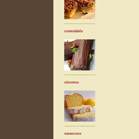
csokoládés
citromos
narancsos