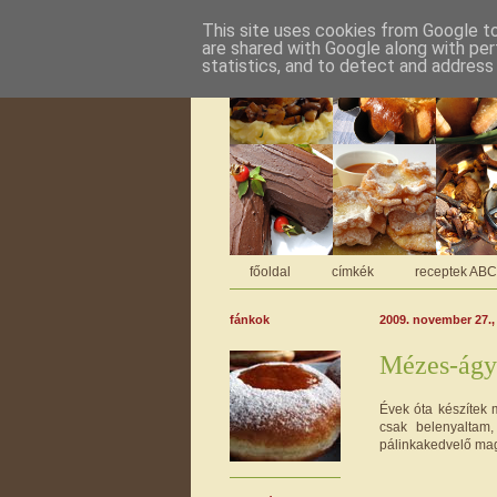
This site uses cookies from Google to 
are shared with Google along with per
statistics, and to detect and address
főoldal
címkék
receptek AB
fánkok
2009. november 27.,
Mézes-ágy
Évek óta készítek
csak belenyaltam
pálinkakedvelő mag