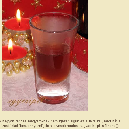
a nagyon rendes magyaroknak nem igazán ugrik ez a fajta ital, mert hát a
i ízesítőkkel "beszennyezni", de a kevésbé rendes magyarok - pl. a férjem :)) -