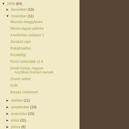
▼
2009
(84)
►
december
(10)
▼
november
(11)
Menzás meggyleves
Mézes-ágyas pálinka
A kellemes oldalam :)
Zacskós cipó
Rakott karfiol
Rizsfelfújt
Forró csokoládé v1.0
Kicsit rozsos, nagyon
rusztikus Graham kenyér
Zsuzsi szelet
Gofri
Borzas csirkemell
►
október
(21)
►
szeptember
(10)
►
augusztus
(15)
►
július
(11)
►
június
(6)