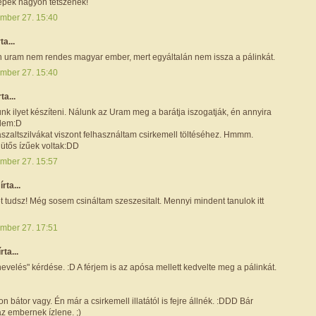
pek nagyon tetszenek!
mber 27. 15:40
rta...
n uram nem rendes magyar ember, mert egyáltalán nem issza a pálinkát.
mber 27. 15:40
rta...
unk ilyet készíteni. Nálunk az Uram meg a barátja iszogatják, én annyira
lem:D
aszaltszilvákat viszont felhasználtam csirkemell töltéséhez. Hmmm.
 ütős ízűek voltak:DD
mber 27. 15:57
r
írta...
 tudsz! Még sosem csináltam szeszesitalt. Mennyi mindent tanulok itt
mber 27. 17:51
írta...
nevelés" kérdése. :D A férjem is az apósa mellett kedvelte meg a pálinkát.
n bátor vagy. Én már a csirkemell illatától is fejre állnék. :DDD Bár
z embernek ízlene. ;)