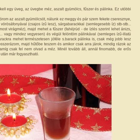
 kell egy üveg, az üvegbe méz, aszalt gyümölcs, fűszer és pálinka. Ez utóbbi
rom az aszalt gyümölcsöt, nálunk ez meggy és pár szem fekete cseresznye,
vörösáfonyával (csajos ízű lesz), sárgabarackkal (semlegesebb íz) stb-stb...
ost virágméz), majd mehet a fűszer (fahéjrúd - de ízlés szerint lehet ánizs,
a... vagy mindez vegyesen) és végül felöntöm pálinkával (semleges ízű-illatú
rackra mehet természetesen jóféle s.barack pálinka is, csak még jobb lesz
n összerázom, majd hűtőbe teszem és amikor csak arra járok, mindig rázok az
amíg csak fel nem olvad a méz. Minél tovább áll, annál finomabb, de erős
 után már fogyasztható.