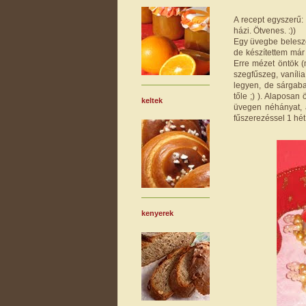
A recept egyszerű:
házi. Ötvenes. :))
Egy üvegbe beleszó
de készítettem már 
Erre mézet öntök (m
szegfűszeg, vaníli
legyen, de sárgaba
tőle ;) ). Alaposa
keltek
üvegen néhányat, 
fűszerezéssel 1 hét
kenyerek