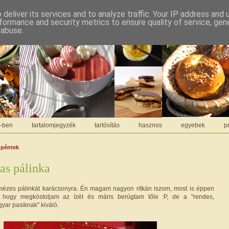
deliver its services and to analyze traffic. Your IP address and
formance and security metrics to ensure quality of service, ge
 abuse.
C-ben
tartalomjegyzék
tartósítás
hasznos
egyebek
pr
 péntek
as pálinka
 mézes pálinkát karácsonyra. Én magam nagyon ritkán iszom, most is éppen
, hogy megkóstoljam az ízét és máris berúgtam tőle :P, de a "rendes,
yar pasiknak" kiváló.