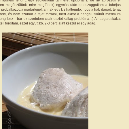
majdnem felforrt, egy evőkanállal (a méret opcionális, de ne aprózzuk el
ben megőszülünk, mire megfőnek) egymás után beleszaggattam a fahéjas
próbálkozott a madártejjel, annak egy kis háttérinfó, hogy a hab dagad, tehát
 neki, és nem szabad a tejet forralni, mert akkor a habgaluskából maximum
ong lesz - bár ez szerintem csak esztétikailag probléma. :) A habgaluskákat
l fordítani, ezzel együtt kb. 2-3 perc alatt készül el egy adag.