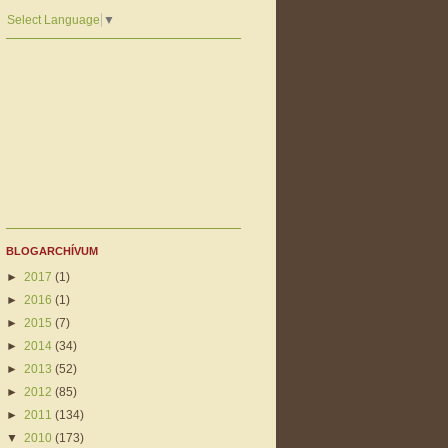
Select Language
▼
BLOGARCHÍVUM
►
2017
(1)
►
2016
(1)
►
2015
(7)
►
2014
(34)
►
2013
(52)
►
2012
(85)
►
2011
(134)
▼
2010
(173)