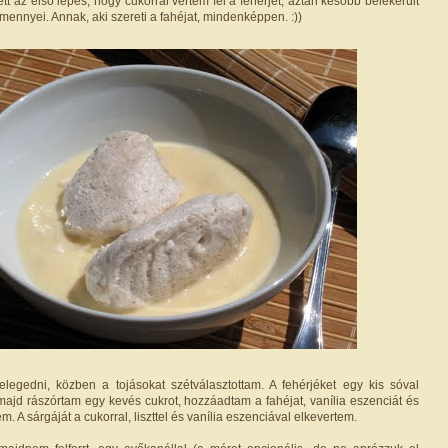
tt az első lépés, hogy cukorral vertem fel a fehérjét, aztán később belekerült
 mennyei. Annak, aki szereti a fahéjat, mindenképpen. :))
melegedni, közben a tojásokat szétválasztottam. A fehérjéket egy kis sóval
ajd rászórtam egy kevés cukrot, hozzáadtam a fahéjat, vanília eszenciát és
. A sárgáját a cukorral, liszttel és vanília eszenciával elkevertem.