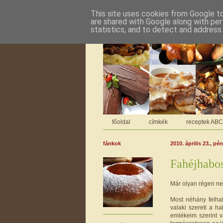
This site uses cookies from Google to 
are shared with Google along with per
statistics, and to detect and address
főoldal
címkék
receptek AB
fánkok
2010. április 23., pé
Fahéjhabo
Már olyan régen nem
Most néhány felhal
valaki szereti a h
emlékeim szerint v