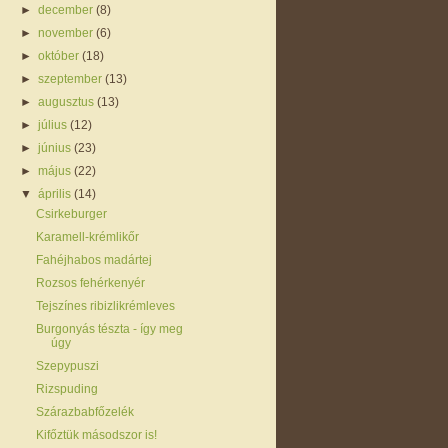
►
december
(8)
►
november
(6)
►
október
(18)
►
szeptember
(13)
►
augusztus
(13)
►
július
(12)
►
június
(23)
►
május
(22)
▼
április
(14)
Csirkeburger
Karamell-krémlikőr
Fahéjhabos madártej
Rozsos fehérkenyér
Tejszínes ribizlikrémleves
Burgonyás tészta - így meg
úgy
Szepypuszi
Rizspuding
Szárazbabfőzelék
Kifőztük másodszor is!