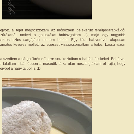
gyott, a tejet megfosztottam az időközben belekerült fehérjedarabkáktól
szűrőkanál, amivel a galuskákat halászgattam ki), majd egy nagyobb
cukros-lisztes sárgájába mertem belőle. Egy kézi habverővel alaposan
yamatos keverés mellett, az egészet visszacsorgattam a tejbe. Lassú tűzön
a szedtem a sárga "krémet", erre sorakoztattam a habfelhőcskéket. Behűtve,
e tálaltam - bár éppen a második tálka után nosztalgiáztam el rajta, hogy
yből a nagy tálból is. :D