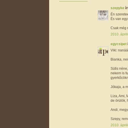
szepyke
ír
Én szeret
És van egy 
Csak még ne
2010. ápril
egycsipet
Viki: nanááá
Bianka, ne
Sütis néne,
nekem is fu
gyerkőcökn
Jókaja, a 
Liza, Ami, 
de örülök, 
Andi, megye
Szepy, remé
2010. ápril