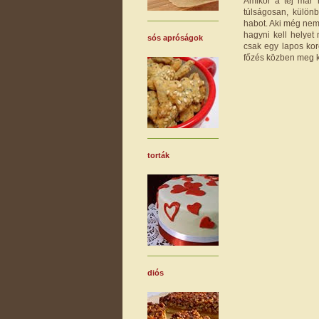
Amikor a tej már 
túlságosan, külön
habot. Aki még nem 
hagyni kell helyet
sós apróságok
csak egy lapos kor
főzés közben meg kel
torták
diós