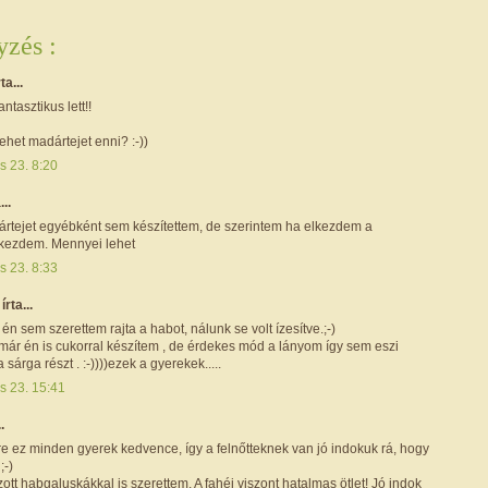
zés :
rta...
ntasztikus lett!!
ehet madártejet enni? :-))
is 23. 8:20
...
rtejet egyébként sem készítettem, de szerintem ha elkezdem a
 kezdem. Mennyei lehet
is 23. 8:33
e
írta...
én sem szerettem rajta a habot, nálunk se volt ízesítve.;-)
már én is cukorral készítem , de érdekes mód a lányom így sem eszi
sárga részt . :-))))ezek a gyerekek.....
is 23. 15:41
.
e ez minden gyerek kedvence, így a felnőtteknek van jó indokuk rá, hogy
;-)
ott habgaluskákkal is szerettem. A fahéj viszont hatalmas ötlet! Jó indok