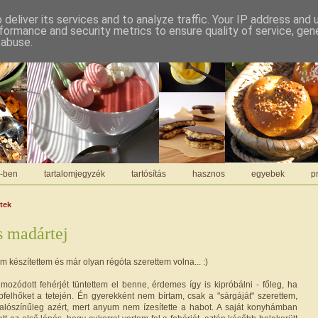
deliver its services and to analyze traffic. Your IP address and
formance and security metrics to ensure quality of service, ge
 abuse.
C-ben
tartalomjegyzék
tartósítás
hasznos
egyebek
pr
ntek
s madártej
 készítettem és már olyan régóta szerettem volna... :)
mozódott fehérjét tüntettem el benne, érdemes így is kipróbálni - főleg, ha
abfelhőket a tetején. Én gyerekként nem bírtam, csak a "sárgáját" szerettem,
alószínűleg azért, mert anyum nem ízesítette a habot. A saját konyhámban