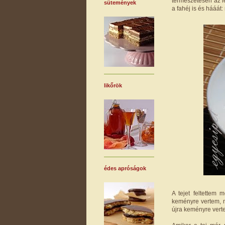
természetesen az le
sütemények
a fahéj is és hááát:
likőrök
édes apróságok
A tejet feltettem 
keményre vertem, m
újra keményre vertem