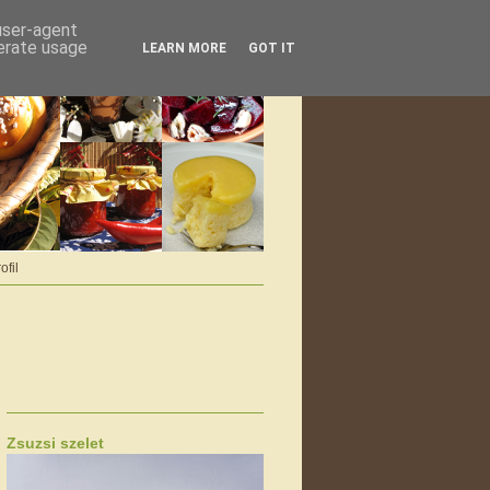
 user-agent
nerate usage
LEARN MORE
GOT IT
ofil
Zsuzsi szelet