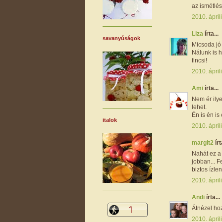
az ismétlésr
2010. ápril
Liza
írta...
savanyúságok
Micsoda jó 
Nálunk is h
fincsi!
2010. ápril
Ami
írta...
Nem ér ilye
lehet.
Én is én is é
italok
2010. ápril
margit2
írt
Nahát ez a 
jobban... F
biztos ízle
2010. ápril
Andi
írta...
Átnézel ho
2010. ápril