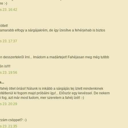
e :-)
is 23. 16:42
ötlet!
amarabb elfogy a sárgájakrém, de így ízesítve a fehérjehab is biztos
is 23. 17:37
n desszertekről írni... Imádom a madártejet! Fahéjasan meg még tutibb
n is!!!!
is 23. 19:56
a...
fahéj ötlet óriási! Nálunk is inkább a sárgájás tej ízlett mindenkinek
eltétlenül ki fogom majd próbálni így!... Először egy kevéssel. De nekem
ni fog, azt már most tudom, mer szeretem a fahéj ízét! :-)
is 23. 20:29
zzám csöppet? :-)
is 23. 21:35