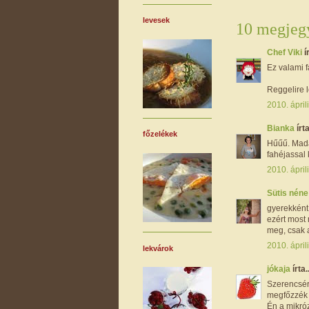
levesek
10 megjegy
Chef Viki
í
Ez valami fa
Reggelire l
2010. ápril
Bianka
írta
főzelékek
Hűűű. Madá
fahéjassal
2010. ápril
Sütis nén
gyerekként 
ezért most 
meg, csak a 
2010. ápril
lekvárok
jókaja
írta..
Szerencsér
megfőzzék 
Én a mikróz