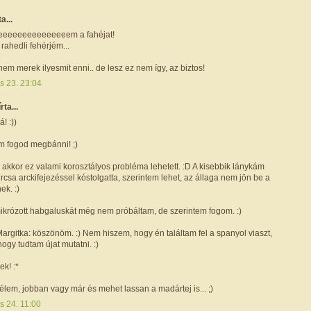
ta...
eeeeeeeeeeeeeeeem a fahéjat!
rahedli fehérjém...
m merek ilyesmit enni.. de lesz ez nem így, az biztos!
is 23. 23:04
írta...
! :))
m fogod megbánni! ;)
 akkor ez valami korosztályos probléma lehetett. :D A kisebbik lánykám
rcsa arckifejezéssel kóstolgatta, szerintem lehet, az állaga nem jön be a
ek. :)
mikrózott habgaluskát még nem próbáltam, de szerintem fogom. :)
Margitka: köszönöm. :) Nem hiszem, hogy én találtam fel a spanyol viaszt,
hogy tudtam újat mutatni. :)
k! :*
lem, jobban vagy már és mehet lassan a madártej is... ;)
is 24. 11:00