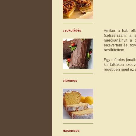
Amikor a hab elfo
csokoládés
(célszerszám: a 
merőkanálnyit a 
elkevertem és, fol
besűrítettem.
Egy méretes jénaib
kis tálkákba szedv
régebben ment ez eg
citromos
narancsos