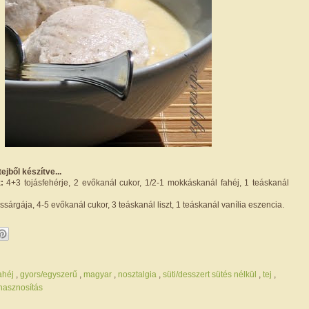
ejből készítve...
:
4+3 tojásfehérje, 2 evőkanál cukor, 1/2-1 mokkáskanál fahéj, 1 teáskanál
ssárgája, 4-5 evőkanál cukor, 3 teáskanál liszt, 1 teáskanál vanília eszencia.
ahéj
,
gyors/egyszerű
,
magyar
,
nosztalgia
,
süti/desszert sütés nélkül
,
tej
,
-hasznosítás