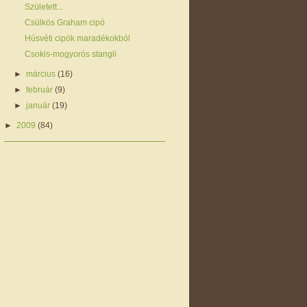
Született...
Csülkös Graham cipó
Húsvéti cipók maradékokból
Csokis-mogyorós stangli
►
március
(16)
►
február
(9)
►
január
(19)
►
2009
(84)