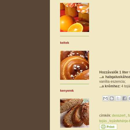
keltek
Hozzávalók 1 liter t
...a habgaluskához
vanília eszencia;
...a krémhez:
4 tojá
kenyerek
címkék:
desszert
,
f
tojás
,
tojásfehérje