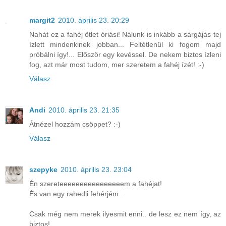
margit2
2010. április 23. 20:29
Nahát ez a fahéj ötlet óriási! Nálunk is inkább a sárgájás tej
ízlett mindenkinek jobban... Feltétlenül ki fogom majd
próbálni így!... Először egy kevéssel. De nekem biztos ízleni
fog, azt már most tudom, mer szeretem a fahéj ízét! :-)
Válasz
Andi
2010. április 23. 21:35
Átnézel hozzám csöppet? :-)
Válasz
szepyke
2010. április 23. 23:04
Én szereteeeeeeeeeeeeeeeem a fahéjat!
És van egy rahedli fehérjém...
Csak még nem merek ilyesmit enni.. de lesz ez nem így, az
biztos!