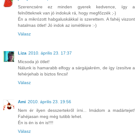
Szerencsére ez minden gyerek kedvence, így a
felnőtteknek van jó indokuk rá, hogy megfőzzék ;-)
Én a mikrózott habgaluskákkal is szerettem. A fahéj viszont
hatalmas ötlet! Jó indok az ismétlésre :-)
Válasz
Liza
2010. április 23. 17:37
Micsoda jó ötlet!
Nálunk is hamarabb elfogy a sárgájakrém, de így ízesítve a
fehérjehab is biztos fincsi!
Válasz
Ami
2010. április 23. 19:56
Nem ér ilyen desszertekről írni... Imádom a madártejet!
Fahéjasan meg még tutibb lehet.
Én is én is én is!!!!
Válasz