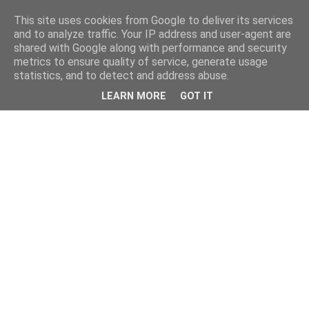
This site uses cookies from Google to deliver its services
and to analyze traffic. Your IP address and user-agent are
shared with Google along with performance and security
metrics to ensure quality of service, generate usage
statistics, and to detect and address abuse.
LEARN MORE
GOT IT