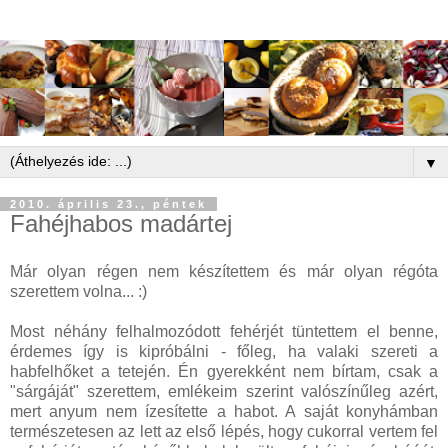
▼
2010. április 23., péntek
Fahéjhabos madártej
Már olyan régen nem készítettem és már olyan régóta
szerettem volna... :)
Most néhány felhalmozódott fehérjét tüntettem el benne,
érdemes így is kipróbálni - főleg, ha valaki szereti a
habfelhőket a tetején. Én gyerekként nem bírtam, csak a
"sárgáját" szerettem, emlékeim szerint valószínűleg azért,
mert anyum nem ízesítette a habot. A saját konyhámban
természetesen az lett az első lépés, hogy cukorral vertem fel