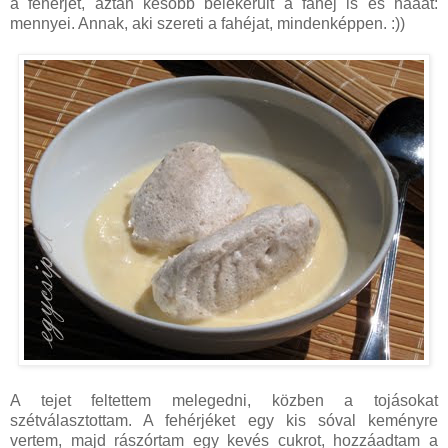
a fehérjét, aztán később belekerült a fahéj is és hááát:
mennyei. Annak, aki szereti a fahéjat, mindenképpen. :))
A tejet feltettem melegedni, közben a tojásokat
szétválasztottam. A fehérjéket egy kis sóval keményre
vertem, majd rászórtam egy kevés cukrot, hozzáadtam a