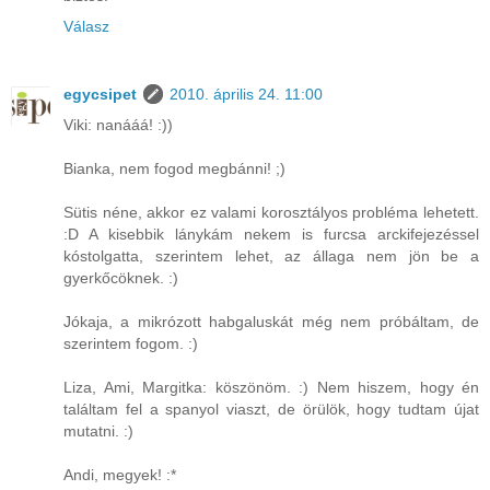
Válasz
egycsipet
2010. április 24. 11:00
Viki: nanááá! :))
Bianka, nem fogod megbánni! ;)
Sütis néne, akkor ez valami korosztályos probléma lehetett.
:D A kisebbik lánykám nekem is furcsa arckifejezéssel
kóstolgatta, szerintem lehet, az állaga nem jön be a
gyerkőcöknek. :)
Jókaja, a mikrózott habgaluskát még nem próbáltam, de
szerintem fogom. :)
Liza, Ami, Margitka: köszönöm. :) Nem hiszem, hogy én
találtam fel a spanyol viaszt, de örülök, hogy tudtam újat
mutatni. :)
Andi, megyek! :*