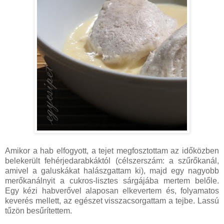
Amikor a hab elfogyott, a tejet megfosztottam az időközben
belekerült fehérjedarabkáktól (célszerszám: a szűrőkanál,
amivel a galuskákat halászgattam ki), majd egy nagyobb
merőkanálnyit a cukros-lisztes sárgájába mertem belőle.
Egy kézi habverővel alaposan elkevertem és, folyamatos
keverés mellett, az egészet visszacsorgattam a tejbe. Lassú
tűzön besűrítettem.