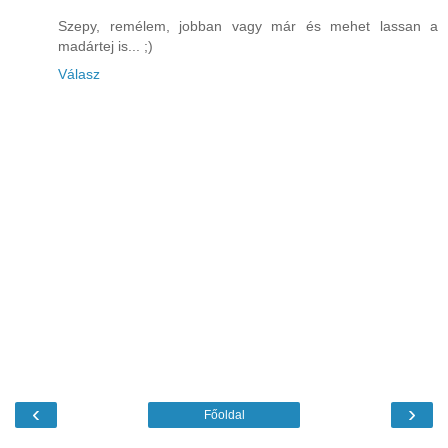
Szepy, remélem, jobban vagy már és mehet lassan a
madártej is... ;)
Válasz
‹
›
Főoldal