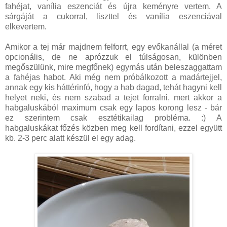
fahéjat, vanília eszenciát és újra keményre vertem. A
sárgáját a cukorral, liszttel és vanília eszenciával
elkevertem.
Amikor a tej már majdnem felforrt, egy evőkanállal (a méret
opcionális, de ne aprózzuk el túlságosan, különben
megőszülünk, mire megfőnek) egymás után beleszaggattam
a fahéjas habot. Aki még nem próbálkozott a madártejjel,
annak egy kis háttérinfó, hogy a hab dagad, tehát hagyni kell
helyet neki, és nem szabad a tejet forralni, mert akkor a
habgaluskából maximum csak egy lapos korong lesz - bár
ez szerintem csak esztétikailag probléma. :) A
habgaluskákat főzés közben meg kell fordítani, ezzel együtt
kb. 2-3 perc alatt készül el egy adag.