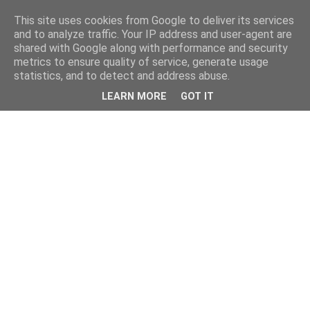
This site uses cookies from Google to deliver its services
and to analyze traffic. Your IP address and user-agent are
shared with Google along with performance and security
metrics to ensure quality of service, generate usage
statistics, and to detect and address abuse.
LEARN MORE
GOT IT