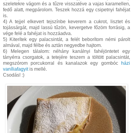
szeletekre vágom és a tűzre visszatéve a vajas karamellen,
fedő alatt, megpárolom. Teszek hozzá egy csipetnyi fahéjat
is.
4) A tejjel elkevert tejszínbe keverem a cukrot, lisztet és
tojássárgát, majd lassú tűzön, kevergetve főzöm forrásig, a
vége felé a fahéjat is hozzáadva.
5) Kiterítek egy palacsintát, a felét beborítom némi párolt
almával, majd félbe és aztán negyedbe hajtom.
6) Melegen tálalom: néhány kanálnyi fahéjöntetet egy
tányérra csorgatok, a tetejére teszem a töltött palacsintát,
megszórom porcukorral és kanalazok egy gombóc
házi
vaníliafagyit
is mellé.
Csodás! :)