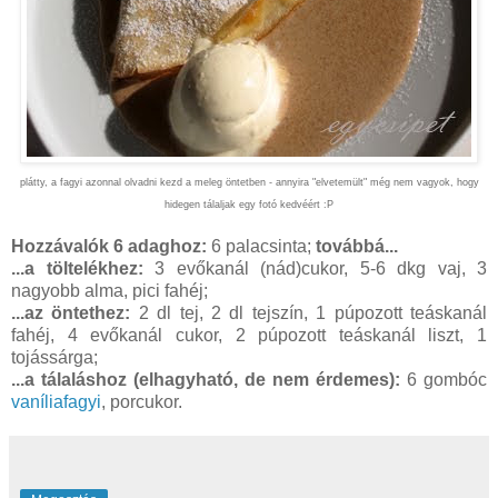
plátty, a fagyi azonnal olvadni kezd a meleg öntetben - annyira "elvetemült" még nem vagyok, hogy
hidegen tálaljak egy fotó kedvéért :P
Hozzávalók 6 adaghoz:
6 palacsinta;
továbbá...
...a töltelékhez:
3 evőkanál (nád)cukor, 5-6 dkg vaj, 3
nagyobb alma, pici fahéj;
...az öntethez:
2 dl tej, 2 dl tejszín, 1 púpozott teáskanál
fahéj, 4 evőkanál cukor, 2 púpozott teáskanál liszt, 1
tojássárga;
...a tálaláshoz (elhagyható, de nem érdemes):
6 gombóc
vaníliafagyi
, porcukor.