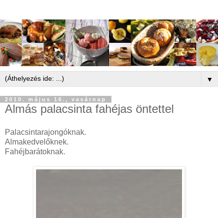
▼
2010. május 16., vasárnap
Almás palacsinta fahéjas öntettel
Palacsintarajongóknak.
Almakedvelőknek.
Fahéjbarátoknak.