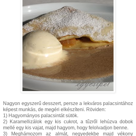
Nagyon egyszerű desszert, persze a lekváros palacsintához
képest munkás, de megéri elkészíteni. Röviden:
1) Hagyományos palacsintát sütök.
2) Karamellizálok egy kis cukrot, a tűzről lehúzva dobok
mellé egy kis vajat, majd hagyom, hogy felolvadjon benne.
3) Meghámozom az almát, negyedekbe majd vékony