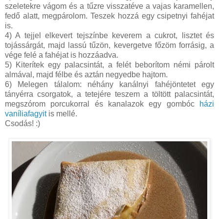
szeletekre vágom és a tűzre visszatéve a vajas karamellen,
fedő alatt, megpárolom. Teszek hozzá egy csipetnyi fahéjat
is.
4) A tejjel elkevert tejszínbe keverem a cukrot, lisztet és
tojássárgát, majd lassú tűzön, kevergetve főzöm forrásig, a
vége felé a fahéjat is hozzáadva.
5) Kiterítek egy palacsintát, a felét beborítom némi párolt
almával, majd félbe és aztán negyedbe hajtom.
6) Melegen tálalom: néhány kanálnyi fahéjöntetet egy
tányérra csorgatok, a tetejére teszem a töltött palacsintát,
megszórom porcukorral és kanalazok egy gombóc
házi
vaníliafagyit
is mellé.
Csodás! :)