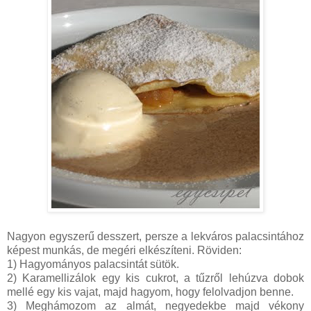
Nagyon egyszerű desszert, persze a lekváros palacsintához
képest munkás, de megéri elkészíteni. Röviden:
1) Hagyományos palacsintát sütök.
2) Karamellizálok egy kis cukrot, a tűzről lehúzva dobok
mellé egy kis vajat, majd hagyom, hogy felolvadjon benne.
3) Meghámozom az almát, negyedekbe majd vékony