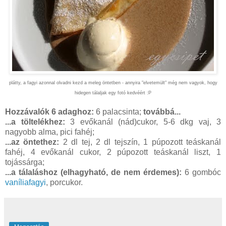
plátty, a fagyi azonnal olvadni kezd a meleg öntetben - annyira "elvetemült" még nem vagyok, hogy
hidegen tálaljak egy fotó kedvéért :P
Hozzávalók 6 adaghoz:
6 palacsinta;
továbbá...
...a töltelékhez:
3 evőkanál (nád)cukor, 5-6 dkg vaj, 3
nagyobb alma, pici fahéj;
...az öntethez:
2 dl tej, 2 dl tejszín, 1 púpozott teáskanál
fahéj, 4 evőkanál cukor, 2 púpozott teáskanál liszt, 1
tojássárga;
...a tálaláshoz (elhagyható, de nem érdemes):
6 gombóc
vaníliafagyi
, porcukor.