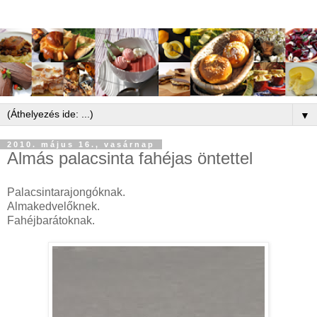
▼
2010. május 16., vasárnap
Almás palacsinta fahéjas öntettel
Palacsintarajongóknak.
Almakedvelőknek.
Fahéjbarátoknak.