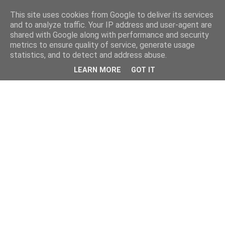
This site uses cookies from Google to deliver its services
and to analyze traffic. Your IP address and user-agent are
shared with Google along with performance and security
metrics to ensure quality of service, generate usage
statistics, and to detect and address abuse.
LEARN MORE
GOT IT