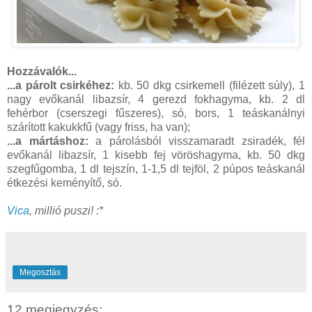
Hozzávalók...
...a párolt csirkéhez:
kb. 50 dkg csirkemell (filézett súly), 1
nagy evőkanál libazsír, 4 gerezd fokhagyma, kb. 2 dl
fehérbor (cserszegi fűszeres), só, bors, 1 teáskanálnyi
szárított kakukkfű (vagy friss, ha van);
...a mártáshoz:
a párolásból visszamaradt zsiradék, fél
evőkanál libazsír, 1 kisebb fej vöröshagyma, kb. 50 dkg
szegfűgomba, 1 dl tejszín, 1-1,5 dl tejföl, 2 púpos teáskanál
étkezési keményítő, só.
Vica
, millió puszi! :*
Megosztás
12 megjegyzés: