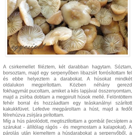
A csirkemellet filéztem, két darabban hagytam. Sóztam,
borsoztam, majd egy serpenyőben libazsírt forrósítottam fel
és ebbe helyeztem a darabokat. A húsokat mindkét
oldalukon megpirítottam. Közben néhány gerezd
fokhagymát pucoltam, amiket a kés lapjával összenyomtam,
majd a zsírba dobtam a megpirult húsok mellé. Felöntöttem
fehér borral és hozzáadtam egy teáskanálnyi szárított
kakukkfüvet. Lefedve megpároltam a húst, majd a fedőt
félrehúzva zsírjára pirítottam.
Míg a hús párolódott, megtisztítottam a gombát (lecsíptem a
szárukat - állítólag rágós - és megmostam a kalapokat). A
párolás után kiemeltem a húsdarabokat a serpenyőből, a