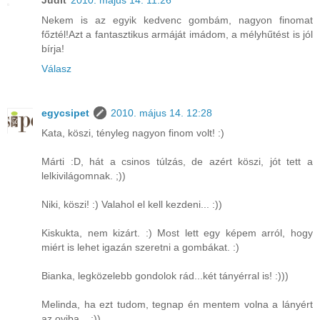
Judit
2010. május 14. 11:26
Nekem is az egyik kedvenc gombám, nagyon finomat
főztél!Azt a fantasztikus armáját imádom, a mélyhűtést is jól
bírja!
Válasz
egycsipet
2010. május 14. 12:28
Kata, köszi, tényleg nagyon finom volt! :)
Márti :D, hát a csinos túlzás, de azért köszi, jót tett a
lelkivilágomnak. ;))
Niki, köszi! :) Valahol el kell kezdeni... :))
Kiskukta, nem kizárt. :) Most lett egy képem arról, hogy
miért is lehet igazán szeretni a gombákat. :)
Bianka, legközelebb gondolok rád...két tányérral is! :)))
Melinda, ha ezt tudom, tegnap én mentem volna a lányért
az oviba... ;))