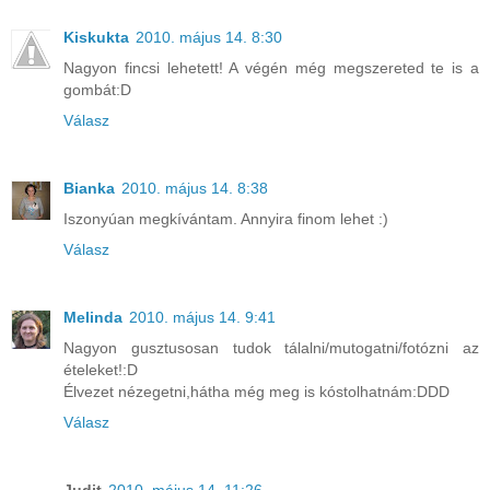
Kiskukta
2010. május 14. 8:30
Nagyon fincsi lehetett! A végén még megszereted te is a
gombát:D
Válasz
Bianka
2010. május 14. 8:38
Iszonyúan megkívántam. Annyira finom lehet :)
Válasz
Melinda
2010. május 14. 9:41
Nagyon gusztusosan tudok tálalni/mutogatni/fotózni az
ételeket!:D
Élvezet nézegetni,hátha még meg is kóstolhatnám:DDD
Válasz