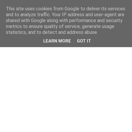
This site uses cookies from Google to deliver its services
and to analyze traffic. Your IP address and user-agent are
shared with Google along with performance and security
metrics to ensure quality of service, generate usage
statistics, and to detect and address abuse.
LEARN MORE
GOT IT