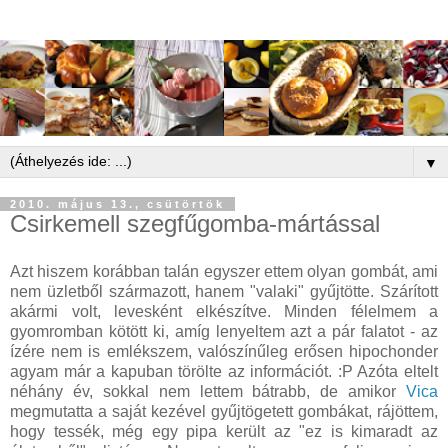
▼
2010. május 13., csütörtök
Csirkemell szegfűgomba-mártással
Azt hiszem korábban talán egyszer ettem olyan gombát, ami
nem üzletből származott, hanem "valaki" gyűjtötte. Szárított
akármi volt, levesként elkészítve. Minden félelmem a
gyomromban kötött ki, amíg lenyeltem azt a pár falatot - az
ízére nem is emlékszem, valószínűleg erősen hipochonder
agyam már a kapuban törölte az információt. :P Azóta eltelt
néhány év, sokkal nem lettem bátrabb, de amikor
Vica
megmutatta a saját kezével gyűjtögetett gombákat, rájöttem,
hogy tessék, még egy pipa került az "ez is kimaradt az