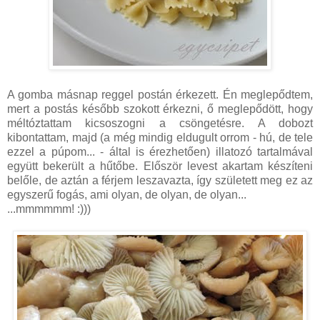
A gomba másnap reggel postán érkezett. Én meglepődtem,
mert a postás később szokott érkezni, ő meglepődött, hogy
méltóztattam kicsoszogni a csöngetésre. A dobozt
kibontattam, majd (a még mindig eldugult orrom - hú, de tele
ezzel a púpom... - által is érezhetően) illatozó tartalmával
együtt bekerült a hűtőbe. Először levest akartam készíteni
belőle, de aztán a férjem leszavazta, így született meg ez az
egyszerű fogás, ami olyan, de olyan, de olyan...
...mmmmmm! :)))