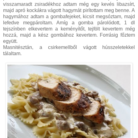
visszamaradt zsiradékhoz adtam még egy kevés libazsírt,
majd apró kockákra vágott hagymát pirítottam meg benne. A
hagymához adtam a gombafejeket, kicsit megsóztam, majd
lefedve megpároltam. Amíg a gomba párolódott, 1 dl
tejszínben elkevertem a keményítőt, tejfölt kevertem még
hozzá, majd a kész gombához kevertem. Forrásig főztem
együtt.
Masnitésztán, a csirkemellből vágott hússzeletekkel
tálaltam.