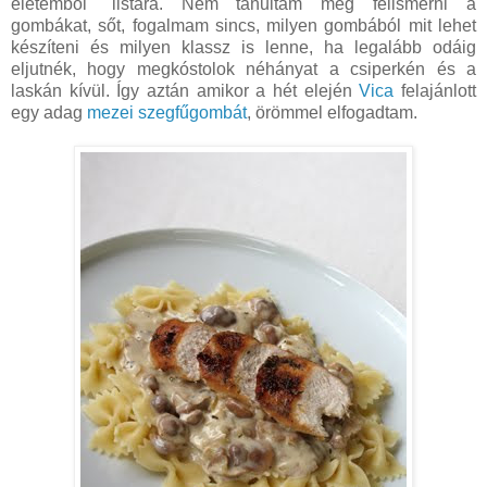
életemből" listára. Nem tanultam meg felismerni a
gombákat, sőt, fogalmam sincs, milyen gombából mit lehet
készíteni és milyen klassz is lenne, ha legalább odáig
eljutnék, hogy megkóstolok néhányat a csiperkén és a
laskán kívül. Így aztán amikor a hét elején
Vica
felajánlott
egy adag
mezei szegfűgombát
, örömmel elfogadtam.