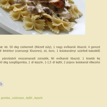
ez:
kb. 50 dkg csirkemell (filézett súly), 1 nagy evőkanál libazsír, 4 gerezd
l fehérbor (cserszegi fűszeres), só, bors, 1 teáskanálnyi szárított kakukkfű
párolásból visszamaradt zsiradék, fél evőkanál libazsír, 1 kisebb fej
0 dkg szegfűgomba, 1 dl tejszín, 1-1,5 dl tejföl, 2 púpos teáskanál étkezési
,
gomba
,
szárnyas
,
tejföl
,
tejszín