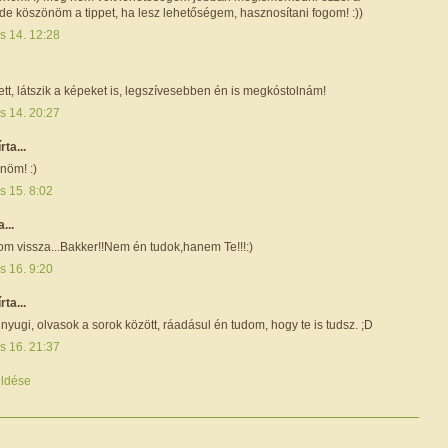
de köszönöm a tippet, ha lesz lehetőségem, hasznosítani fogom! :))
s 14. 12:28
tett, látszik a képeket is, legszívesebben én is megkóstolnám!
s 14. 20:27
írta...
nöm! :)
s 15. 8:02
a...
om vissza...Bakker!!Nem én tudok,hanem Te!!!:)
s 16. 9:20
írta...
nyugi, olvasok a sorok között, ráadásul én tudom, hogy te is tudsz. ;D
s 16. 21:37
ldése