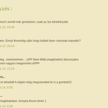
zés :
os!:) ennél már gondolom, csak az íze lehetett jobb.
s 13. 19:46
tem. Ennyi finomság után hogy tudtok ilyen csinosak maradni?
s 13. 20:14
yleg...mmmmmmm....:oPP Nem féltél,megkóstolni:)Iszonyatos
hmmm nagyon megenném:oPPP
s 13. 21:24
rta...
csi lehetett! A végén még megszereted te is a gombát:D
s 14. 8:30
...
megkívántam. Annyira finom lehet :)
s 14. 8:38