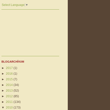
Select Language
▼
BLOGARCHÍVUM
►
2017
(1)
►
2016
(1)
►
2015
(7)
►
2014
(34)
►
2013
(52)
►
2012
(85)
►
2011
(134)
▼
2010
(173)