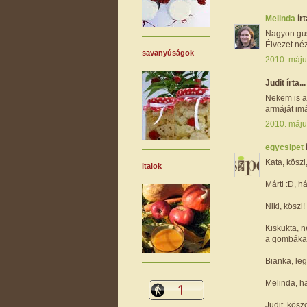
Melinda
írt
Nagyon gusz
Élvezet né
savanyúságok
2010. máju
Judit írta...
Nekem is a
armáját imá
2010. máju
egycsipet
Kata, köszi
italok
Márti :D, há
Niki, köszi!
Kiskukta, n
a gombákat.
Bianka, leg
Melinda, ha
Judit, kös