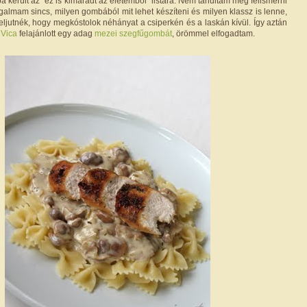
a került az "ez is kimaradt az életemből" listára. Nem tanultam meg felismerni
galmam sincs, milyen gombából mit lehet készíteni és milyen klassz is lenne,
eljutnék, hogy megkóstolok néhányat a csiperkén és a laskán kívül. Így aztán
n
Vica
felajánlott egy adag
mezei szegfűgombát
, örömmel elfogadtam.