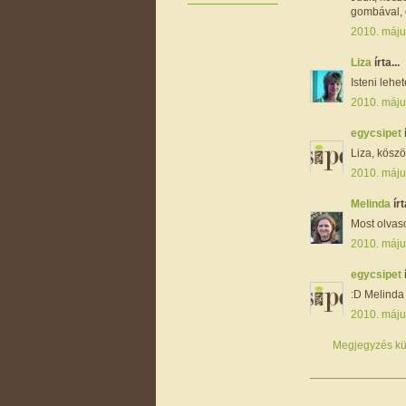
gombával, 
2010. máju
Liza
írta...
Isteni lehe
2010. máju
egycsipet
Liza, köszö
2010. máju
Melinda
írt
Most olvas
2010. máju
egycsipet
:D Melinda 
2010. máju
Megjegyzés kü