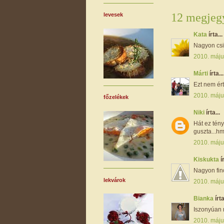
12 megjegy
levesek
Kata
írta...
Nagyon csin
2010. máju
Márti
írta...
Ezt nem ér
2010. máju
főzelékek
Niki
írta...
Hát ez tén
guszta...
2010. máju
Kiskukta
í
Nagyon fin
lekvárok
2010. máju
Bianka
írta
Iszonyúan 
2010. máju