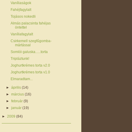
Vaníliaságok
Fahéjfagylalt
Tojásos nokedli
Almás palacsinta fahéjas
öntettel
Vaníliafagylalt
Csirkemell szegfűgomba-
mártással
Somlói galuska......torta
Tripláztunk!
Joghurtkrémes torta v2.0
Joghurtkrémes torta v1.0
Elmaradtam...
►
április
(14)
►
március
(16)
►
február
(9)
►
január
(19)
►
2009
(84)