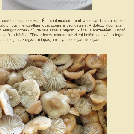
eggel postán érkezett. Én meglepődtem, mert a postás később szokott
dött, hogy méltóztattam kicsoszogni a csöngetésre. A dobozt kibontattam,
eldugult orrom - hú, de tele ezzel a púpom... - által is érezhetően) illatozó
bekerült a hűtőbe. Először levest akartam készíteni belőle, de aztán a férjem
letett meg ez az egyszerű fogás, ami olyan, de olyan, de olyan...