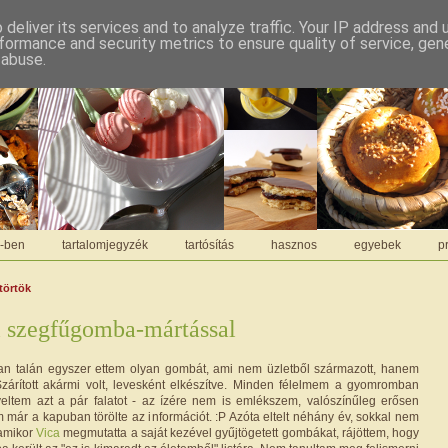
deliver its services and to analyze traffic. Your IP address and
formance and security metrics to ensure quality of service, ge
 abuse.
C-ben
tartalomjegyzék
tartósítás
hasznos
egyebek
pr
törtök
l szegfűgomba-mártással
an talán egyszer ettem olyan gombát, ami nem üzletből származott, hanem
. Szárított akármi volt, levesként elkészítve. Minden félelmem a gyomromban
nyeltem azt a pár falatot - az ízére nem is emlékszem, valószínűleg erősen
már a kapuban törölte az információt. :P Azóta eltelt néhány év, sokkal nem
 amikor
Vica
megmutatta a saját kezével gyűjtögetett gombákat, rájöttem, hogy