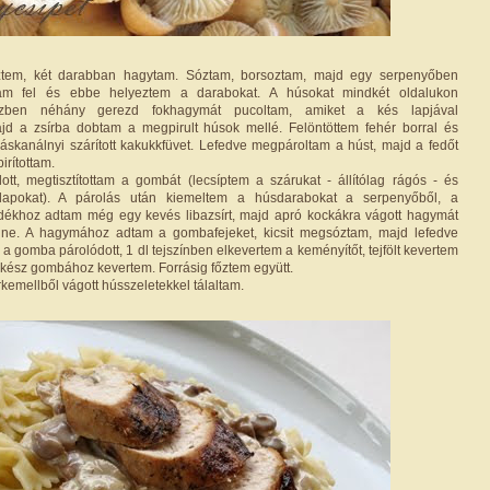
léztem, két darabban hagytam. Sóztam, borsoztam, majd egy serpenyőben
tottam fel és ebbe helyeztem a darabokat. A húsokat mindkét oldalukon
Közben néhány gerezd fokhagymát pucoltam, amiket a kés lapjával
d a zsírba dobtam a megpirult húsok mellé. Felöntöttem fehér borral és
skanálnyi szárított kakukkfüvet. Lefedve megpároltam a húst, majd a fedőt
irítottam.
tt, megtisztítottam a gombát (lecsíptem a szárukat - állítólag rágós - és
pokat). A párolás után kiemeltem a húsdarabokat a serpenyőből, a
adékhoz adtam még egy kevés libazsírt, majd apró kockákra vágott hagymát
nne. A hagymához adtam a gombafejeket, kicsit megsóztam, majd lefedve
 gomba párolódott, 1 dl tejszínben elkevertem a keményítőt, tejfölt kevertem
kész gombához kevertem. Forrásig főztem együtt.
rkemellből vágott hússzeletekkel tálaltam.