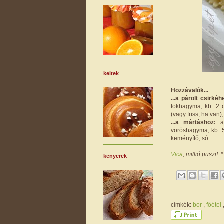
keltek
Hozzávalók...
...a párolt csirkéh
fokhagyma, kb. 2 d
(vagy friss, ha van);
...a mártáshoz:
a 
vöröshagyma, kb. 5
keményítő, só.
Vica
, millió puszi! :*
kenyerek
címkék:
bor
,
főétel