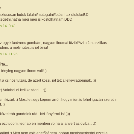
a...
tusosan tudok tálalni/mutogatni/fotózni az ételeket!:D
zegetni,hátha még meg is kóstolhatnám:DDD
s 14. 9:41
z egyik kedvenc gombám, nagyon finomat főztél!Azt a fantasztikus
dom, a mélyhűtést is jól bírja!
s 14. 11:26
írta...
, tényleg nagyon finom volt! :)
t a csinos túlzás, de azért köszi, jót tett a lelkivilágomnak. ;))
 :) Valahol el kell kezdeni... :))
em kizárt. :) Most lett egy képem arról, hogy miért is lehet igazán szeretni
 :)
közelebb gondolok rád...két tányérral is! :)))
 ezt tudom, tegnap én mentem volna a lányért az oviba... ;))
zönöm! :) Még nem volt lehetőségem jobban megismerkedni ezzel a