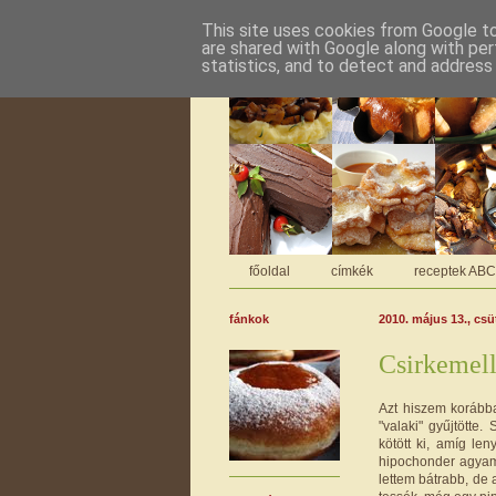
This site uses cookies from Google to 
are shared with Google along with per
statistics, and to detect and address
főoldal
címkék
receptek AB
fánkok
2010. május 13., csü
Csirkemel
Azt hiszem korább
"valaki" gyűjtötte
kötött ki, amíg le
hipochonder agyam 
lettem bátrabb, de