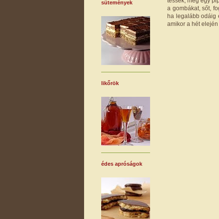
tessék, még egy pip
sütemények
a gombákat, sőt, fo
ha legalább odáig 
amikor a hét elejé
likőrök
édes apróságok