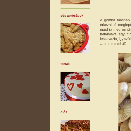
sós apróságok
A gomba másnap r
érkezni, ő meglepő
majd (a még mindig 
tartalmával együtt 
leszavazta, így szü
...mmmmmm! :)))
torták
diós