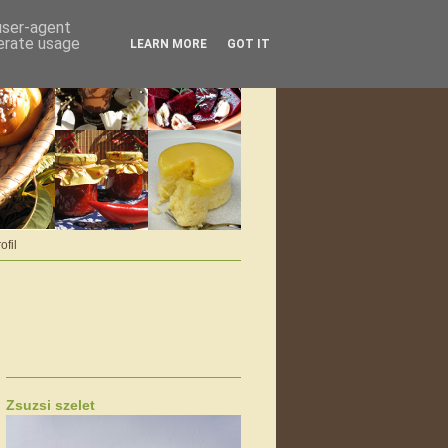
 user-agent
nerate usage
LEARN MORE
GOT IT
ofil
Zsuzsi szelet