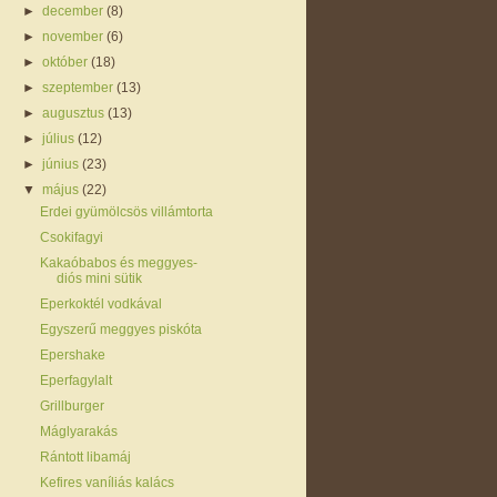
►
december
(8)
►
november
(6)
►
október
(18)
►
szeptember
(13)
►
augusztus
(13)
►
július
(12)
►
június
(23)
▼
május
(22)
Erdei gyümölcsös villámtorta
Csokifagyi
Kakaóbabos és meggyes-
diós mini sütik
Eperkoktél vodkával
Egyszerű meggyes piskóta
Epershake
Eperfagylalt
Grillburger
Máglyarakás
Rántott libamáj
Kefires vaníliás kalács