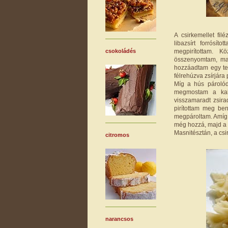
A csirkemellet fi
libazsírt forrósí
megpirítottam. 
csokoládés
összenyomtam, maj
hozzáadtam egy teá
félrehúzva zsírjára p
Míg a hús párolódo
megmostam a kala
visszamaradt zsir
pirítottam meg be
megpároltam. Amíg a
még hozzá, majd a 
Masnitésztán, a csi
citromos
narancsos