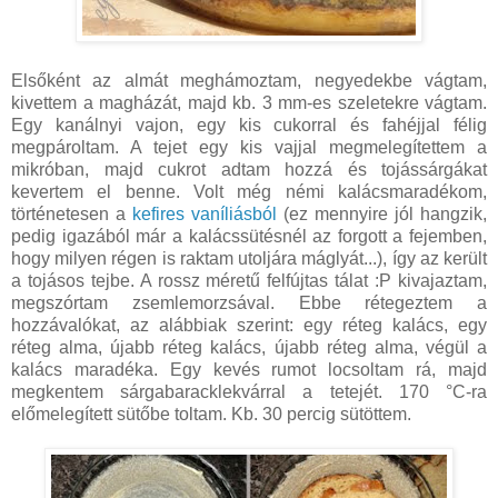
Elsőként az almát meghámoztam, negyedekbe vágtam,
kivettem a magházát, majd kb. 3 mm-es szeletekre vágtam.
Egy kanálnyi vajon, egy kis cukorral és fahéjjal félig
megpároltam. A tejet egy kis vajjal megmelegítettem a
mikróban, majd cukrot adtam hozzá és tojássárgákat
kevertem el benne. Volt még némi kalácsmaradékom,
történetesen a
kefires vaníliásból
(ez mennyire jól hangzik,
pedig igazából már a kalácssütésnél az forgott a fejemben,
hogy milyen régen is raktam utoljára máglyát...), így az került
a tojásos tejbe. A rossz méretű felfújtas tálat :P kivajaztam,
megszórtam zsemlemorzsával. Ebbe rétegeztem a
hozzávalókat, az alábbiak szerint: egy réteg kalács, egy
réteg alma, újabb réteg kalács, újabb réteg alma, végül a
kalács maradéka. Egy kevés rumot locsoltam rá, majd
megkentem sárgabaracklekvárral a tetejét. 170 °C-ra
előmelegített sütőbe toltam. Kb. 30 percig sütöttem.