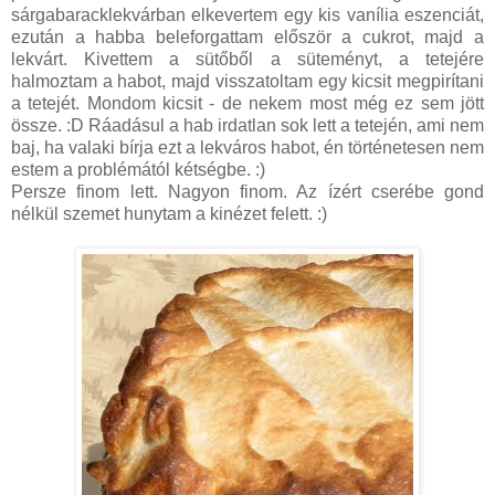
sárgabaracklekvárban elkevertem egy kis vanília eszenciát,
ezután a habba beleforgattam először a cukrot, majd a
lekvárt. Kivettem a sütőből a süteményt, a tetejére
halmoztam a habot, majd visszatoltam egy kicsit megpirítani
a tetejét. Mondom kicsit - de nekem most még ez sem jött
össze. :D Ráadásul a hab irdatlan sok lett a tetején, ami nem
baj, ha valaki bírja ezt a lekváros habot, én történetesen nem
estem a problémától kétségbe. :)
Persze finom lett. Nagyon finom. Az ízért cserébe gond
nélkül szemet hunytam a kinézet felett. :)