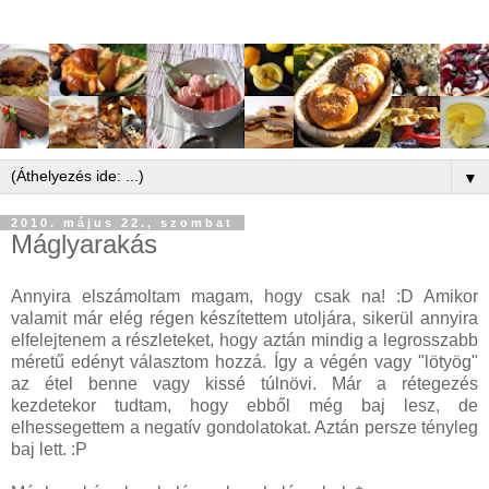
▼
2010. május 22., szombat
Máglyarakás
Annyira elszámoltam magam, hogy csak na! :D Amikor
valamit már elég régen készítettem utoljára, sikerül annyira
elfelejtenem a részleteket, hogy aztán mindig a legrosszabb
méretű edényt választom hozzá. Így a végén vagy "lötyög"
az étel benne vagy kissé túlnövi. Már a rétegezés
kezdetekor tudtam, hogy ebből még baj lesz, de
elhessegettem a negatív gondolatokat. Aztán persze tényleg
baj lett. :P