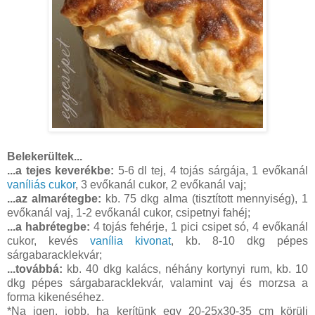
Belekerültek...
...a tejes keverékbe:
5-6 dl tej, 4 tojás sárgája, 1 evőkanál
vaníliás cukor
, 3 evőkanál cukor, 2 evőkanál vaj;
...az almarétegbe:
kb. 75 dkg alma (tisztított mennyiség), 1
evőkanál vaj, 1-2 evőkanál cukor, csipetnyi fahéj;
...a habrétegbe:
4 tojás fehérje, 1 pici csipet só, 4 evőkanál
cukor, kevés
vanília kivonat
, kb. 8-10 dkg pépes
sárgabaracklekvár;
...továbbá:
kb. 40 dkg kalács, néhány kortynyi rum, kb. 10
dkg pépes sárgabaracklekvár, valamint vaj és morzsa a
forma kikenéséhez.
*Na igen, jobb, ha kerítünk egy 20-25x30-35 cm körüli