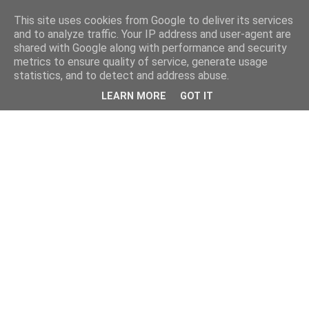
This site uses cookies from Google to deliver its services
and to analyze traffic. Your IP address and user-agent are
shared with Google along with performance and security
metrics to ensure quality of service, generate usage
statistics, and to detect and address abuse.
LEARN MORE
GOT IT