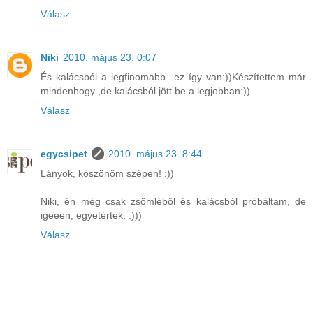
Válasz
Niki
2010. május 23. 0:07
És kalácsból a legfinomabb...ez így van:))Készítettem már
mindenhogy ,de kalácsból jött be a legjobban:))
Válasz
egycsipet
2010. május 23. 8:44
Lányok, köszönöm szépen! :))
Niki, én még csak zsömléből és kalácsból próbáltam, de
igeeen, egyetértek. :)))
Válasz