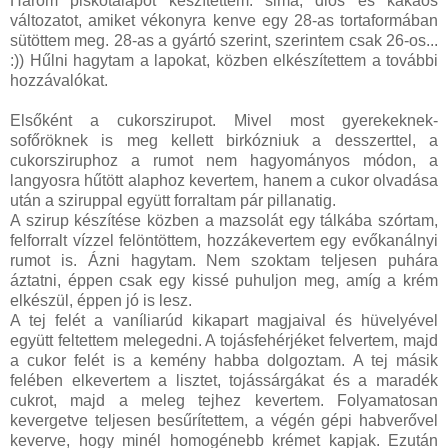
Három piskótalapot készítettem: sima, diós és kakaós
változatot, amiket vékonyra kenve egy 28-as tortaformában
sütöttem meg. 28-as a gyártó szerint, szerintem csak 26-os...
:)) Hűlni hagytam a lapokat, közben elkészítettem a további
hozzávalókat.
Elsőként a cukorszirupot. Mivel most gyerekeknek-
sofőröknek is meg kellett birkózniuk a desszerttel, a
cukorsziruphoz a rumot nem hagyományos módon, a
langyosra hűtött alaphoz kevertem, hanem a cukor olvadása
után a sziruppal együtt forraltam pár pillanatig.
A szirup készítése közben a mazsolát egy tálkába szórtam,
felforralt vízzel felöntöttem, hozzákevertem egy evőkanálnyi
rumot is. Ázni hagytam. Nem szoktam teljesen puhára
áztatni, éppen csak egy kissé puhuljon meg, amíg a krém
elkészül, éppen jó is lesz.
A tej felét a vaníliarúd kikapart magjaival és hüvelyével
együtt feltettem melegedni. A tojásfehérjéket felvertem, majd
a cukor felét is a kemény habba dolgoztam. A tej másik
felében elkevertem a lisztet, tojássárgákat és a maradék
cukrot, majd a meleg tejhez kevertem. Folyamatosan
kevergetve teljesen besűrítettem, a végén gépi habverővel
keverve, hogy minél homogénebb krémet kapjak. Ezután