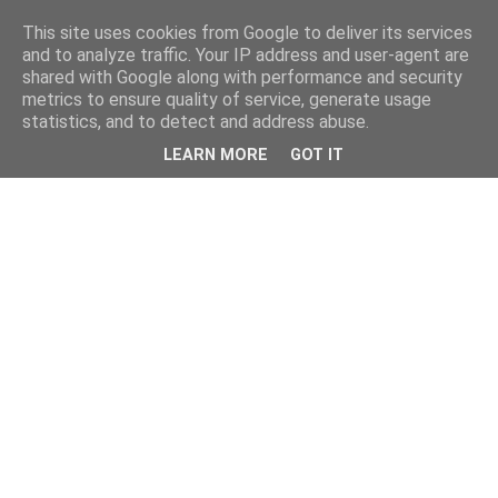
This site uses cookies from Google to deliver its services
and to analyze traffic. Your IP address and user-agent are
shared with Google along with performance and security
metrics to ensure quality of service, generate usage
statistics, and to detect and address abuse.
LEARN MORE
GOT IT