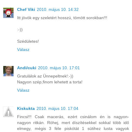
Chef Viki
2010. május 10. 14:32
Itt jövök egy szeletért hosszú, tömött sorokban!!!
:-))
Szédületes!
Válasz
Andi/cuki
2010. május 10. 17:01
Gratulálok az Ünnepeltnek!:-))
Nagyon szép,finom lehetett a torta!
Válasz
Kiskukta
2010. május 10. 17:04
Fincsi!!! Csak macerás, ezért csinálom én is nagyon-
nagyon ritkán. Röhej, mert díszítésekkel sokkal több idő
elmegy, mégis 3 féle piskótát 1 sütihez lusta vagyok