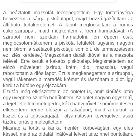
A beáztatott mazsolát lecsepegtettem. Egy tortatányérra
helyeztem a sárga piskótalapot, majd hozzáigazítottam az
állítható tortakeretemet. A lapot meglocsoltam a rumos
cukorsziruppal, majd megkentem a krém harmadával. (A
szirupot nem szoktam harmadolni, én éppen csak
meglocsolom-átkenem a piskóta felületét, ugyanis nagyon
nem bírom a szétázott piskótájú somlóit, de természetesen
ez ízlés kérdése.) Megszórtam darált dióval és a mazsola
felével. Erre került a kakaós piskótalap. Megismételtem az
előző műveletet (szirup, krém, dió, mazsola), végül
ráborítottam a diós lapot. Ezt is megkenegettem a sziruppal,
végül rákentem a maradék krémet és rászórtam a diót. Így
került a hűtőbe egy éjszakára.
Ezután még elkészítettem az öntetet is, amit kihűtés után
egy üvegben szintén behűtöttem. Az öntet nagyon egyszerű,
a tejet feltettem melegedni, kézi habverővel csomómentesen
elkevertem benne először a kakaóport, majd a cukrot, a
lisztet és a tojássárgáját. Folyamatosan kevergetve, lassú
tűzön, forrásig melegítettem.
Másnap a tortát a karika mentén körbevágtam egy éles
késsel, majd az oldalát fixálóval felvert tejszínnel borítottam.