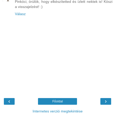
Pinkóci, örülök, hogy elkészítetted és ízlett nektek is! Köszi
a visszajelzést! :)
Válasz
‹
›
Főoldal
Internetes verzió megtekintése