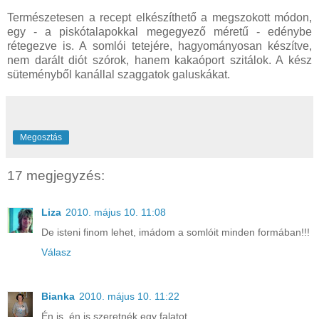
Természetesen a recept elkészíthető a megszokott módon,
egy - a piskótalapokkal megegyező méretű - edénybe
rétegezve is. A somlói tetejére, hagyományosan készítve,
nem darált diót szórok, hanem kakaóport szitálok. A kész
süteményből kanállal szaggatok galuskákat.
Megosztás
17 megjegyzés:
Liza
2010. május 10. 11:08
De isteni finom lehet, imádom a somlóit minden formában!!!
Válasz
Bianka
2010. május 10. 11:22
Én is, én is szeretnék egy falatot