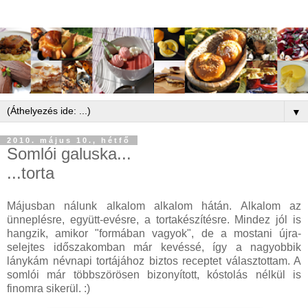
▼
2010. május 10., hétfő
Somlói galuska...
...torta
Májusban nálunk alkalom alkalom hátán. Alkalom az
ünneplésre, együtt-evésre, a tortakészítésre. Mindez jól is
hangzik, amikor "formában vagyok", de a mostani újra-
selejtes időszakomban már kevéssé, így a nagyobbik
lánykám névnapi tortájához biztos receptet választottam. A
somlói már többszörösen bizonyított, kóstolás nélkül is
finomra sikerül. :)